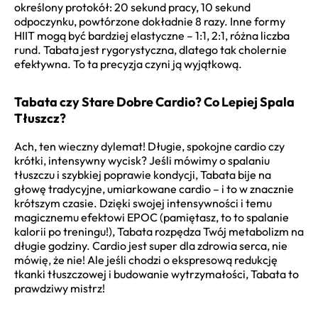
określony protokół: 20 sekund pracy, 10 sekund
odpoczynku, powtórzone dokładnie 8 razy. Inne formy
HIIT mogą być bardziej elastyczne – 1:1, 2:1, różna liczba
rund. Tabata jest rygorystyczna, dlatego tak cholernie
efektywna. To ta precyzja czyni ją wyjątkową.
Tabata czy Stare Dobre Cardio? Co Lepiej Spala
Tłuszcz?
Ach, ten wieczny dylemat! Długie, spokojne cardio czy
krótki, intensywny wycisk? Jeśli mówimy o spalaniu
tłuszczu i szybkiej poprawie kondycji, Tabata bije na
głowę tradycyjne, umiarkowane cardio – i to w znacznie
krótszym czasie. Dzięki swojej intensywności i temu
magicznemu efektowi EPOC (pamiętasz, to to spalanie
kalorii po treningu!), Tabata rozpędza Twój metabolizm na
długie godziny. Cardio jest super dla zdrowia serca, nie
mówię, że nie! Ale jeśli chodzi o ekspresową redukcję
tkanki tłuszczowej i budowanie wytrzymałości, Tabata to
prawdziwy mistrz!