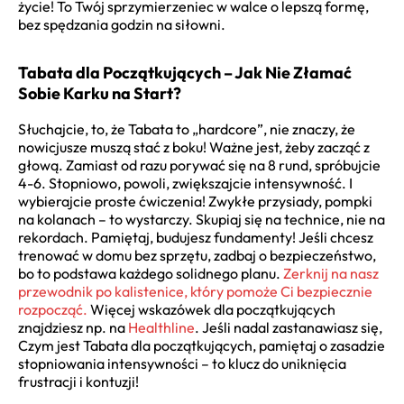
życie! To Twój sprzymierzeniec w walce o lepszą formę,
bez spędzania godzin na siłowni.
Tabata dla Początkujących – Jak Nie Złamać
Sobie Karku na Start?
Słuchajcie, to, że Tabata to „hardcore”, nie znaczy, że
nowicjusze muszą stać z boku! Ważne jest, żeby zacząć z
głową. Zamiast od razu porywać się na 8 rund, spróbujcie
4-6. Stopniowo, powoli, zwiększajcie intensywność. I
wybierajcie proste ćwiczenia! Zwykłe przysiady, pompki
na kolanach – to wystarczy. Skupiaj się na technice, nie na
rekordach. Pamiętaj, budujesz fundamenty! Jeśli chcesz
trenować w domu bez sprzętu, zadbaj o bezpieczeństwo,
bo to podstawa każdego solidnego planu.
Zerknij na nasz
przewodnik po kalistenice, który pomoże Ci bezpiecznie
rozpocząć.
Więcej wskazówek dla początkujących
znajdziesz np. na
Healthline
. Jeśli nadal zastanawiasz się,
Czym jest Tabata dla początkujących, pamiętaj o zasadzie
stopniowania intensywności – to klucz do uniknięcia
frustracji i kontuzji!