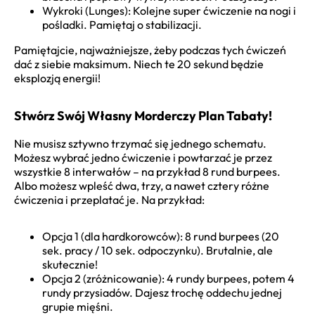
Wykroki (Lunges): Kolejne super ćwiczenie na nogi i
pośladki. Pamiętaj o stabilizacji.
Pamiętajcie, najważniejsze, żeby podczas tych ćwiczeń
dać z siebie maksimum. Niech te 20 sekund będzie
eksplozją energii!
Stwórz Swój Własny Morderczy Plan Tabaty!
Nie musisz sztywno trzymać się jednego schematu.
Możesz wybrać jedno ćwiczenie i powtarzać je przez
wszystkie 8 interwałów – na przykład 8 rund burpees.
Albo możesz wpleść dwa, trzy, a nawet cztery różne
ćwiczenia i przeplatać je. Na przykład:
Opcja 1 (dla hardkorowców): 8 rund burpees (20
sek. pracy / 10 sek. odpoczynku). Brutalnie, ale
skutecznie!
Opcja 2 (zróżnicowanie): 4 rundy burpees, potem 4
rundy przysiadów. Dajesz trochę oddechu jednej
grupie mięśni.