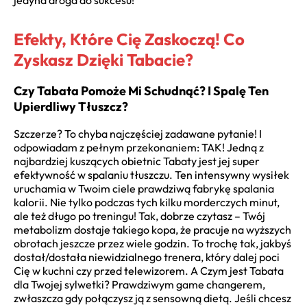
Efekty, Które Cię Zaskoczą! Co
Zyskasz Dzięki Tabacie?
Czy Tabata Pomoże Mi Schudnąć? I Spalę Ten
Upierdliwy Tłuszcz?
Szczerze? To chyba najczęściej zadawane pytanie! I
odpowiadam z pełnym przekonaniem: TAK! Jedną z
najbardziej kuszących obietnic Tabaty jest jej super
efektywność w spalaniu tłuszczu. Ten intensywny wysiłek
uruchamia w Twoim ciele prawdziwą fabrykę spalania
kalorii. Nie tylko podczas tych kilku morderczych minut,
ale też długo po treningu! Tak, dobrze czytasz – Twój
metabolizm dostaje takiego kopa, że pracuje na wyższych
obrotach jeszcze przez wiele godzin. To trochę tak, jakbyś
dostał/dostała niewidzialnego trenera, który dalej poci
Cię w kuchni czy przed telewizorem. A Czym jest Tabata
dla Twojej sylwetki? Prawdziwym game changerem,
zwłaszcza gdy połączysz ją z sensowną dietą. Jeśli chcesz