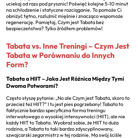
uciekaj od razu pod prysznic! Poświęć kolejne 5-10 minut
na schłodzenie i statyczne rozciąganie. To pomoże Ci
obniżyć tętno, rozluźnić mięśnie i znacząco wspomoże
regenerację. Pamiętaj, Czym jest Tabata bez
bezpieczeństwa? Tylko źródłem problemów!
Tabata vs. Inne Treningi – Czym Jest
Tabata w Porównaniu do Innych
Form?
Tabata a HIIT – Jaka Jest Różnica Między Tymi
Dwoma Potworami?
Często słyszę pytanie: „No ale Czym jest Tabata, skoro to
przecież też HIIT?” I tu jest pies pogrzebany! Tabata to
faktycznie bardzo specyficzna forma treningu
interwałowego o wysokiej intensywności (HIIT), ale nie
każdy HIIT to Tabata. Wyobraź sobie, że HIIT to duża
rodzina, a Tabata to taki bardzo zdyscyplinowany,
szwajcarski zegarmistrz w tej rodzinie. Ma swój ściśle