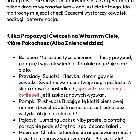
dostępność. Nie musisz zastanawiać się, Czym jest Tabata
tylko z drogim wyposażeniem – ona jest dla każdego, kto
ma trochę miejsca i chęci! Czasami wystarczy kawałek
podłogi i determinacja.
Kilka Propozycji Ćwiczeń na Własnym Ciele,
Które Pokochasz (Albo Znienawidzisz)
Burpees: Mój osobisty „ulubieniec” – łączy przysiad,
pompkę i wyskok w jedno. Totalnie angażuje całe
ciało.
Przysiady (Squats): Klasyka, która nigdy nie
zawodzi. Świetnie wzmocni Twoje nogi i pośladki. A
skoro mowa o pośladkach,
sprawdź też treningi z
kettlebell
, jeśli szukasz nowych wyzwań.
Pompki (Push-ups): Budują siłę klatki piersiowej,
ramion i brzucha. Jeśli na razie są za trudne, bez
wstydu rób je na kolanach!
Pajacyki (Jumping Jacks): Niby proste, a potrafią
porządnie podnieść tętno i spalić sporo kalorii.
Mountain Climbers: Idealne do angażowania mięśni
brzucha i poprawy wytrzymałości. Poczujesz je!