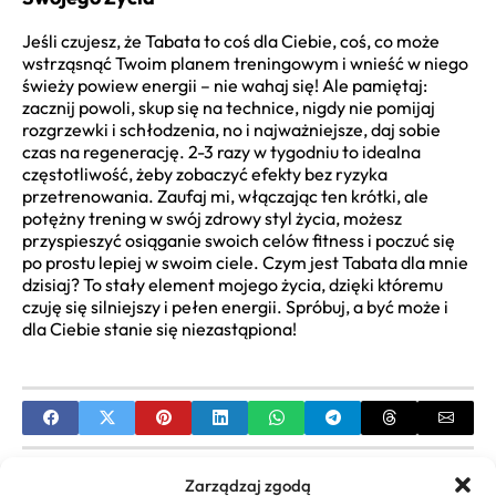
Jeśli czujesz, że Tabata to coś dla Ciebie, coś, co może
wstrząsnąć Twoim planem treningowym i wnieść w niego
świeży powiew energii – nie wahaj się! Ale pamiętaj:
zacznij powoli, skup się na technice, nigdy nie pomijaj
rozgrzewki i schłodzenia, no i najważniejsze, daj sobie
czas na regenerację. 2-3 razy w tygodniu to idealna
częstotliwość, żeby zobaczyć efekty bez ryzyka
przetrenowania. Zaufaj mi, włączając ten krótki, ale
potężny trening w swój zdrowy styl życia, możesz
przyspieszyć osiąganie swoich celów fitness i poczuć się
po prostu lepiej w swoim ciele. Czym jest Tabata dla mnie
dzisiaj? To stały element mojego życia, dzięki któremu
czuję się silniejszy i pełen energii. Spróbuj, a być może i
dla Ciebie stanie się niezastąpiona!
PREVIOUS
Zarządzaj zgodą