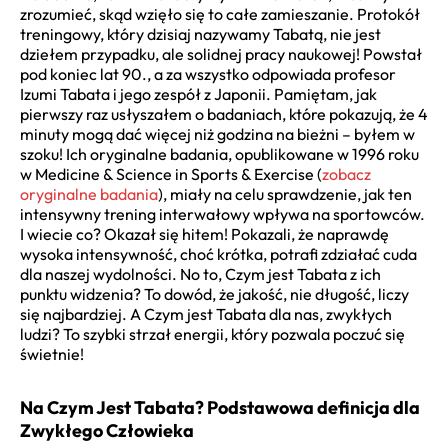
zrozumieć, skąd wzięło się to całe zamieszanie. Protokół
treningowy, który dzisiaj nazywamy Tabatą, nie jest
dziełem przypadku, ale solidnej pracy naukowej! Powstał
pod koniec lat 90., a za wszystko odpowiada profesor
Izumi Tabata i jego zespół z Japonii. Pamiętam, jak
pierwszy raz usłyszałem o badaniach, które pokazują, że 4
minuty mogą dać więcej niż godzina na bieżni – byłem w
szoku! Ich oryginalne badania, opublikowane w 1996 roku
w Medicine & Science in Sports & Exercise (
zobacz
oryginalne badania
), miały na celu sprawdzenie, jak ten
intensywny trening interwałowy wpływa na sportowców.
I wiecie co? Okazał się hitem! Pokazali, że naprawdę
wysoka intensywność, choć krótka, potrafi zdziałać cuda
dla naszej wydolności. No to, Czym jest Tabata z ich
punktu widzenia? To dowód, że jakość, nie długość, liczy
się najbardziej. A Czym jest Tabata dla nas, zwykłych
ludzi? To szybki strzał energii, który pozwala poczuć się
świetnie!
Na Czym Jest Tabata? Podstawowa definicja dla
Zwykłego Człowieka