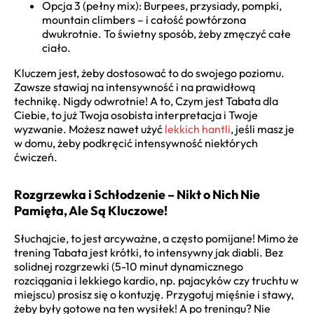
Opcja 3 (pełny mix): Burpees, przysiady, pompki,
mountain climbers – i całość powtórzona
dwukrotnie. To świetny sposób, żeby zmęczyć całe
ciało.
Kluczem jest, żeby dostosować to do swojego poziomu.
Zawsze stawiaj na intensywność i na prawidłową
technikę. Nigdy odwrotnie! A to, Czym jest Tabata dla
Ciebie, to już Twoja osobista interpretacja i Twoje
wyzwanie. Możesz nawet użyć
lekkich hantli
, jeśli masz je
w domu, żeby podkręcić intensywność niektórych
ćwiczeń.
Rozgrzewka i Schłodzenie – Nikt o Nich Nie
Pamięta, Ale Są Kluczowe!
Słuchajcie, to jest arcyważne, a często pomijane! Mimo że
trening Tabata jest krótki, to intensywny jak diabli. Bez
solidnej rozgrzewki (5-10 minut dynamicznego
rozciągania i lekkiego kardio, np. pajacyków czy truchtu w
miejscu) prosisz się o kontuzję. Przygotuj mięśnie i stawy,
żeby były gotowe na ten wysiłek! A po treningu? Nie