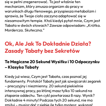
się w pełni zregenerować. To jest właśnie ten
mechanizm, który zmusza organizm do pracy w
warunkach długu tlenowego, przyspiesza metabolizm i
sprawia, że Twoje ciało zaczyna adaptować się w
niesamowitym tempie. Ktoś kiedyś pytał mnie, Czym jest
Tabata w dwóch słowach? Zawsze odpowiadam: „Krótka.
Mordercza. Skuteczna.”
Ok, Ale Jak To Dokładnie Działa?
Zasady Tabaty bez Sekretów
Te Magiczne 20 Sekund Wysiłku i 10 Odpoczynku
– Klasyka Tabaty
Kiedy już wiesz, Czym jest Tabata, czas poznać jej
fundamenty. Protokół Tabaty jest jak szwajcarski zegarek
– precyzyjny i niezmienny. 20 sekund piekielnie
intensywnej pracy, po której masz tylko 10 sekund na
złapanie oddechu. Ten cykl powtarzasz 8 razy. Wynik?
Dokładnie 4 minuty! Podczas tych 20 sekund, nie ma
zmiłuj – musisz dać z siebie ile tylko możesz, wykonać