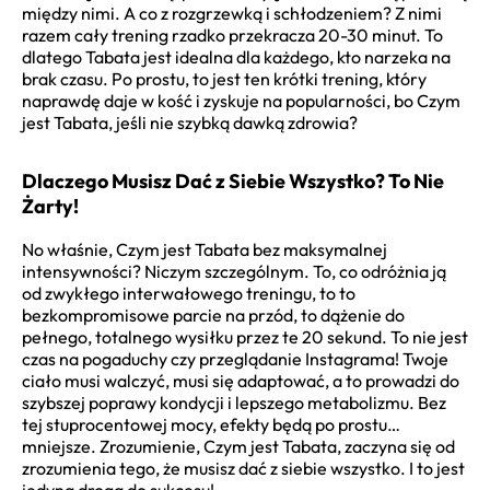
między nimi. A co z rozgrzewką i schłodzeniem? Z nimi
razem cały trening rzadko przekracza 20-30 minut. To
dlatego Tabata jest idealna dla każdego, kto narzeka na
brak czasu. Po prostu, to jest ten krótki trening, który
naprawdę daje w kość i zyskuje na popularności, bo Czym
jest Tabata, jeśli nie szybką dawką zdrowia?
Dlaczego Musisz Dać z Siebie Wszystko? To Nie
Żarty!
No właśnie, Czym jest Tabata bez maksymalnej
intensywności? Niczym szczególnym. To, co odróżnia ją
od zwykłego interwałowego treningu, to to
bezkompromisowe parcie na przód, to dążenie do
pełnego, totalnego wysiłku przez te 20 sekund. To nie jest
czas na pogaduchy czy przeglądanie Instagrama! Twoje
ciało musi walczyć, musi się adaptować, a to prowadzi do
szybszej poprawy kondycji i lepszego metabolizmu. Bez
tej stuprocentowej mocy, efekty będą po prostu…
mniejsze. Zrozumienie, Czym jest Tabata, zaczyna się od
zrozumienia tego, że musisz dać z siebie wszystko. I to jest
jedyna droga do sukcesu!