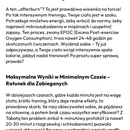
A ten „afterburn”? To jest prawdziwa wisienka na torcie!
Po tak intensywnym treningu, Twoje ciało jest w szoku.
Potrzebuje mnóstwo energii, żeby wrócić do normy, żeby
naprawić mikrouszkodzenia w mięśniach i uzupełnić
zapasy. Ten proces, zwany EPOC (Excess Post-exercise
Oxygen Consumption), trwa nawet 24-48 godzin po
skończonych ćwiczeniach. Wyobraź sobie – Ty już
odpoczywasz, a Twoje ciało wciąż intensywnie spala
kalorie, jakbyś nadal trenował! Po prostu super sprawa,
prawda?
Maksymalne Wyniki w Minimalnym Czasie –
Ratunek dla Zabieganych
W dzisiejszych czasach, gdzie każda minuta jest na wagę
złota, krótki trening, który daje realne efekty, to
prawdziwy skarb. Ile razy obiecywałeś sobie, że pójdziesz
na siłownię, a potem brak czasu wszystko weryfikował? Z
Tabatą ten problem znika! 4-minutowy protokół (a nawet
20-30 minut z rozgrzewką i schłodzeniem) pozwala
wcisnąć aktywność fizyczną w najbardziej napięty grafik.