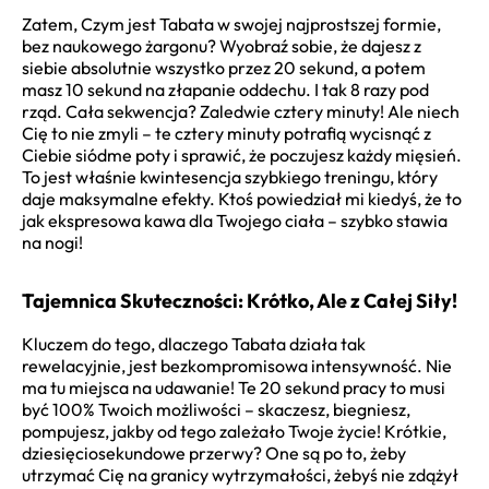
Zatem, Czym jest Tabata w swojej najprostszej formie,
bez naukowego żargonu? Wyobraź sobie, że dajesz z
siebie absolutnie wszystko przez 20 sekund, a potem
masz 10 sekund na złapanie oddechu. I tak 8 razy pod
rząd. Cała sekwencja? Zaledwie cztery minuty! Ale niech
Cię to nie zmyli – te cztery minuty potrafią wycisnąć z
Ciebie siódme poty i sprawić, że poczujesz każdy mięsień.
To jest właśnie kwintesencja szybkiego treningu, który
daje maksymalne efekty. Ktoś powiedział mi kiedyś, że to
jak ekspresowa kawa dla Twojego ciała – szybko stawia
na nogi!
Tajemnica Skuteczności: Krótko, Ale z Całej Siły!
Kluczem do tego, dlaczego Tabata działa tak
rewelacyjnie, jest bezkompromisowa intensywność. Nie
ma tu miejsca na udawanie! Te 20 sekund pracy to musi
być 100% Twoich możliwości – skaczesz, biegniesz,
pompujesz, jakby od tego zależało Twoje życie! Krótkie,
dziesięciosekundowe przerwy? One są po to, żeby
utrzymać Cię na granicy wytrzymałości, żebyś nie zdążył