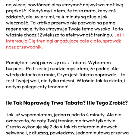
najwięcej powtórzeń albo utrzymać najwyższą możliwą
prędkość. Kiedyś myślałem, że to za mało, żeby coś
zdziałać, ale uwierz mi, te 4 minuty są długie jak
wieczność. Ta krótka przerwa nie pozwala na pełną
regenerację, tylko utrzymuje Twoje tętno wysoko. I o to
właśnie chodzi! Zwiększa to efektywność treningu.
Jeśli
interesują Cię treningi angażujące całe ciało, sprawdź
nasz przewodnik.
Pamiętam swój pierwszy raz z Tabatą. Wybrałem
burpees. Po trzeciej rundzie myślałem, że padnę! Ale
wtedy dotarło do mnie, Czym jest Tabata naprawdę – to
test Twojej woli, nie tylko mięśni. Właśnie tak to działa, i
na tym polega cały fenomen!
Ile Tak Naprawdę Trwa Tabata? I Ile Tego Zrobić?
Jak już wspomniałem, jedna runda to 4 minuty. Ale nie
oznacza to, że cały Twój trening ma trwać tylko tyle.
Często wykonuje się 2 do 4 takich czterominutowych
sekwencji, z dłuższą, powiedzmy, jednominutową przerwą