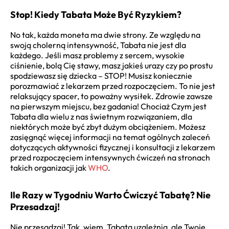
Stop! Kiedy Tabata Może Być Ryzykiem?
No tak, każda moneta ma dwie strony. Ze względu na
swoją cholerną intensywność, Tabata nie jest dla
każdego. Jeśli masz problemy z sercem, wysokie
ciśnienie, bolą Cię stawy, masz jakieś urazy czy po prostu
spodziewasz się dziecka – STOP! Musisz koniecznie
porozmawiać z lekarzem przed rozpoczęciem. To nie jest
relaksujący spacer, to poważny wysiłek. Zdrowie zawsze
na pierwszym miejscu, bez gadania! Chociaż Czym jest
Tabata dla wielu z nas świetnym rozwiązaniem, dla
niektórych może być zbyt dużym obciążeniem. Możesz
zasięgnąć więcej informacji na temat ogólnych zaleceń
dotyczących aktywności fizycznej i konsultacji z lekarzem
przed rozpoczęciem intensywnych ćwiczeń na stronach
takich organizacji jak
WHO
.
Ile Razy w Tygodniu Warto Ćwiczyć Tabatę? Nie
Przesadzaj!
Nie przesadzaj! Tak, wiem, Tabata uzależnia, ale Twoje