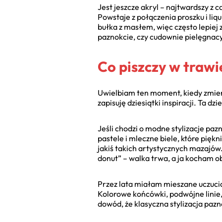
Jest jeszcze akryl – najtwardszy z 
Powstaje z połączenia proszku i liq
bułka z masłem, więc często lepiej
paznokcie, czy cudownie pielęgnacy
Co piszczy w trawi
Uwielbiam ten moment, kiedy zmien
zapisuję dziesiątki inspiracji. Ta dz
Jeśli chodzi o modne stylizacje paz
pastele i mleczne biele, które pięk
jakiś takich artystycznych mazajów
donut” – walka trwa, a ja kocham ob
Przez lata miałam mieszane uczucia 
Kolorowe końcówki, podwójne linie,
dowód, że klasyczna stylizacja paz