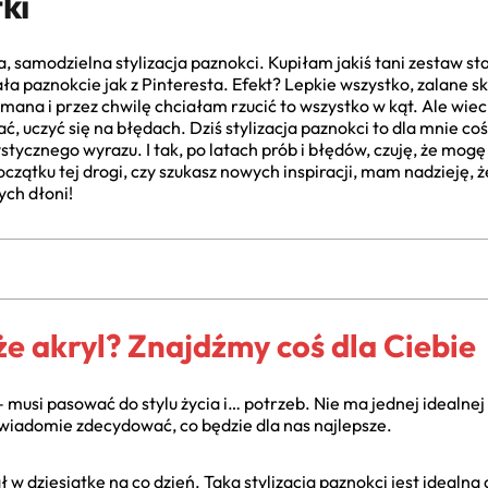
ki
a, samodzielna stylizacja paznokci. Kupiłam jakiś tani zestaw s
 paznokcie jak z Pinteresta. Efekt? Lepkie wszystko, zalane skó
mana i przez chwilę chciałam rzucić to wszystko w kąt. Ale wie
ć, uczyć się na błędach. Dziś stylizacja paznokci to dla mnie co
ystycznego wyrazu. I tak, po latach prób i błędów, czuję, że mogę
oczątku tej drogi, czy szukasz nowych inspiracji, mam nadzieję, że
ch dłoni!
że akryl? Znajdźmy coś dla Ciebie
usi pasować do stylu życia i… potrzeb. Nie ma jednej idealnej 
świadomie zdecydować, co będzie dla nas najlepsze.
ł w dziesiątkę na co dzień. Taka stylizacja paznokci jest idealna