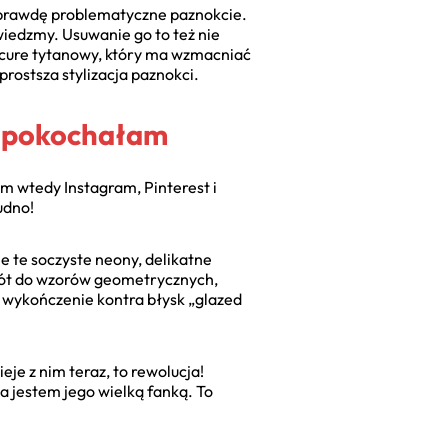
ą naprawdę problematyczne paznokcie.
wiedzmy. Usuwanie go to też nie
nicure tytanowy, który ma wzmacniać
rostsza stylizacja paznokci.
re pokochałam
m wtedy Instagram, Pinterest i
nudno!
ie te soczyste neony, delikatne
owrót do wzorów geometrycznych,
e wykończenie kontra błysk „glazed
je z nim teraz, to rewolucja!
a jestem jego wielką fanką. To