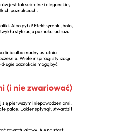
rów jest tak subtelne i eleganckie,
ótkich paznokciach.
i. Albo pyłki! Efekt syrenki, holo,
Zwykła stylizacja paznokci od razu
a linia albo modny ostatnio
eśnie. Wiele inspiracji stylizacji
ko długie paznokcie mogą być
 (i nie zwariować)
aj się pierwszymi niepowodzeniami.
e palce. Lakier spłynął, utwardził
tać zawrotu głowy. Ale na start