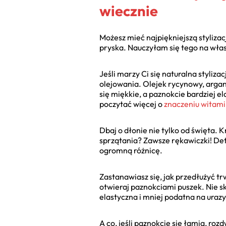
wiecznie
Możesz mieć najpiękniejszą stylizacj
pryska. Nauczyłam się tego na włas
Jeśli marzy Ci się naturalna styliza
olejowania. Olejek rycynowy, argano
się miękkie, a paznokcie bardziej 
poczytać więcej o
znaczeniu witami
Dbaj o dłonie nie tylko od święta. 
sprzątania? Zawsze rękawiczki! Dete
ogromną różnicę.
Zastanawiasz się, jak przedłużyć trw
otwieraj paznokciami puszek. Nie sku
elastyczna i mniej podatna na urazy
A co, jeśli paznokcie się łamią, ro