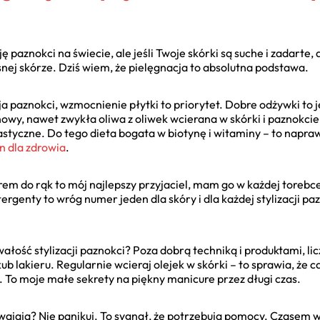
ę paznokci na świecie, ale jeśli Twoje skórki są suche i zadarte, 
nej skórze. Dziś wiem, że pielęgnacja to absolutna podstawa.
cja paznokci, wzmocnienie płytki to priorytet. Dobre odżywki to 
wy, nawet zwykła oliwa z oliwek wcierana w skórki i paznokcie p
elastyczne. Do tego dieta bogata w biotynę i witaminy – to nap
n dla zdrowia
.
Krem do rąk to mój najlepszy przyjaciel, mam go w każdej torebce
rgenty to wróg numer jeden dla skóry i dla każdej stylizacji paz
ałość stylizacji paznokci? Poza dobrą techniką i produktami, liczy
b lakieru. Regularnie wcieraj olejek w skórki – to sprawia, że cał
. To moje małe sekrety na piękny manicure przez długi czas.
zdwajają? Nie panikuj. To sygnał, że potrzebują pomocy. Czasem 