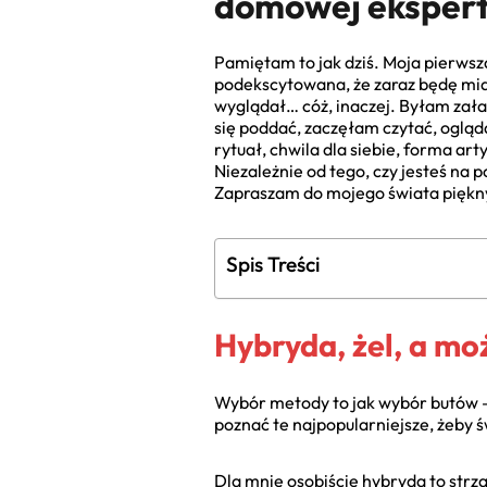
domowej ekspert
Pamiętam to jak dziś. Moja pierwsz
podekscytowana, że zaraz będę miała
wyglądał… cóż, inaczej. Byłam zała
się poddać, zaczęłam czytać, ogląda
rytuał, chwila dla siebie, forma art
Niezależnie od tego, czy jesteś na p
Zapraszam do mojego świata piękny
Spis Treści
Hybryda, żel, a mo
Wybór metody to jak wybór butów – m
poznać te najpopularniejsze, żeby 
Dla mnie osobiście hybryda to strza