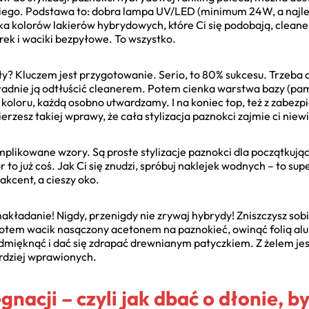
iego. Podstawa to: dobra lampa UV/LED (minimum 24W, a najlep
ka kolorów lakierów hybrydowych, które Ci się podobają, cleaner 
rek i waciki bezpyłowe. To wszystko.
ały? Kluczem jest przygotowanie. Serio, to 80% sukcesu. Trzeba 
kładnie ją odtłuścić cleanerem. Potem cienka warstwa bazy (pam
oloru, każdą osobno utwardzamy. I na koniec top, też z zabezp
ierzesz takiej wprawy, że cała stylizacja paznokci zajmie ci nie
mplikowane wzory. Są proste stylizacje paznokci dla początkując
to już coś. Jak Ci się znudzi, spróbuj naklejek wodnych – to supe
akcent, a cieszy oko.
ładanie! Nigdy, przenigdy nie zrywaj hybrydy! Zniszczysz sob
 potem wacik nasączony acetonem na paznokieć, owinąć folią alu
dmięknąć i dać się zdrapać drewnianym patyczkiem. Z żelem jest 
bardziej wprawionych.
gnacji – czyli jak dbać o dłonie, 