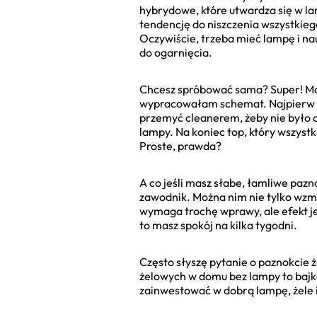
hybrydowe, które utwardza się w lam
tendencję do niszczenia wszystkiego
Oczywiście, trzeba mieć lampę i na
do ogarnięcia.
Chcesz spróbować sama? Super! Moj
wypracowałam schemat. Najpierw tr
przemyć cleanerem, żeby nie było a
lampy. Na koniec top, który wszystk
Proste, prawda?
A co jeśli masz słabe, łamliwe paz
zawodnik. Można nim nie tylko wzmocn
wymaga trochę wprawy, ale efekt je
to masz spokój na kilka tygodni.
Często słyszę pytanie o paznokcie 
żelowych w domu bez lampy to bajka.
zainwestować w dobrą lampę, żele 