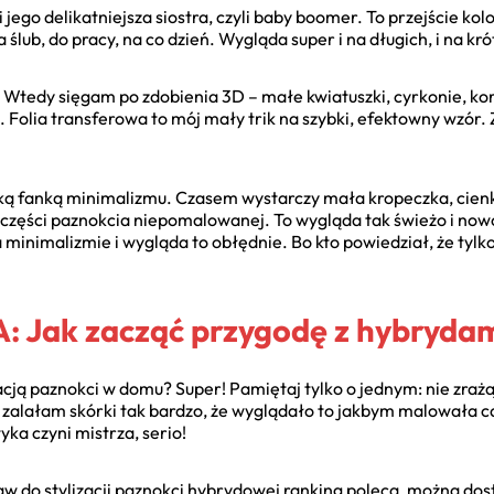
ego delikatniejsza siostra, czyli baby boomer. To przejście kolo
 ślub, do pracy, na co dzień. Wygląda super i na długich, i na kr
edy sięgam po zdobienia 3D – małe kwiatuszki, cyrkonie, koralik
 Folia transferowa to mój mały trik na szybki, efektowny wzór. 
ielką fanką minimalizmu. Czasem wystarczy mała kropeczka, cienk
 części paznokcia niepomalowanej. To wygląda tak świeżo i nowocz
 minimalizmie i wygląda to obłędnie. Bo kto powiedział, że tyl
 Jak zacząć przygodę z hybrydami
acją paznokci w domu? Super! Pamiętaj tylko o jednym: nie zraż
alałam skórki tak bardzo, że wyglądało to jakbym malowała cał
tyka czyni mistrza, serio!
taw do stylizacji paznokci hybrydowej ranking poleca, można dos