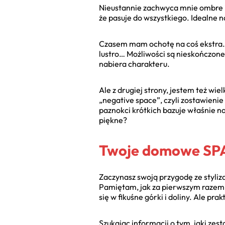
Nieustannie zachwyca mnie ombre i j
że pasuje do wszystkiego. Idealne na
Czasem mam ochotę na coś ekstra. Wt
lustro… Możliwości są nieskończone.
nabiera charakteru.
Ale z drugiej strony, jestem też w
„negative space”, czyli zostawienie
paznokci krótkich bazuje właśnie na
piękne?
Twoje domowe SPA:
Zaczynasz swoją przygodę ze styliz
Pamiętam, jak za pierwszym razem z
się w fikuśne górki i doliny. Ale prak
Szukając informacji o tym, jaki zes