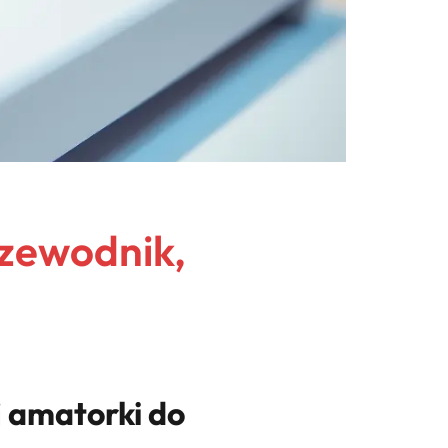
rzewodnik,
j amatorki do