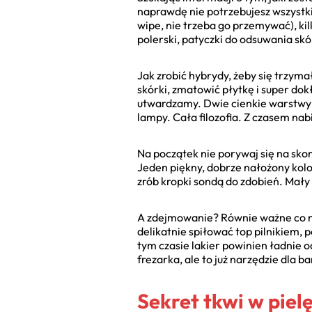
naprawdę nie potrzebujesz wszystk
wipe, nie trzeba go przemywać), kil
polerski, patyczki do odsuwania skó
Jak zrobić hybrydy, żeby się trzym
skórki, zmatowić płytkę i super do
utwardzamy. Dwie cienkie warstwy k
lampy. Cała filozofia. Z czasem nab
Na początek nie porywaj się na sko
Jeden piękny, dobrze nałożony kolor 
zrób kropki sondą do zdobień. Mały 
A zdejmowanie? Równie ważne co nak
delikatnie spiłować top pilnikiem,
tym czasie lakier powinien ładnie o
frezarka, ale to już narzędzie dla 
Sekret tkwi w pielę