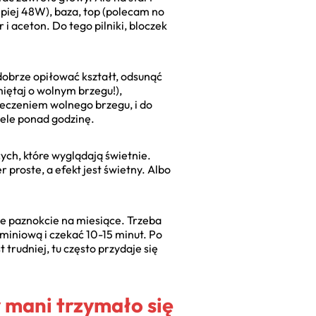
iej 48W), baza, top (polecam no
i aceton. Do tego pilniki, bloczek
dobrze opiłować kształt, odsunąć
iętaj o wolnym brzegu!),
ieczeniem wolnego brzegu, i do
wiele ponad godzinę.
ych, które wyglądają świetnie.
r proste, a efekt jest świetny. Albo
ie paznokcie na miesiące. Trzeba
miniową i czekać 10-15 minut. Po
trudniej, tu często przydaje się
by mani trzymało się