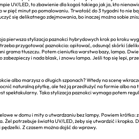
pie UV/LED, to zbawienie dla kogoś takiego jak ja, kto nienawid
 w pięć minut po pomalowaniu. Trwałość do 3 tygodni to nie bajk
uczyć się delikatnego zdejmowania, bo inaczej można sobie znis
a pierwsza stylizacja paznokci hybrydowych krok po kroku wyg
zeba przygotować paznokcia: opiłować, odsunąć skórki (delika
ni grama tłuszczu. Potem cieniutka warstwa bazy, lampa. Dwie 
o zabezpieczy i nada blask, i znowu lampa. Jeśli top się lepi, 
nokcie albo marzysz o długich szponach? Wtedy na scenę wkracz
ić naturalną płytkę, ale też ją przedłużyć na formie albo na tip
st spektakularny. Taka stylizacja paznokci wymaga potem regul
żelowe w domu i mity o utwardzaniu bez lampy. Powiem krótko: z
 Żel potrzebuje światła UV/LED, żeby się utwardzić i kropka. Da
i pędzelki. Z czasem można dojść do wprawy.