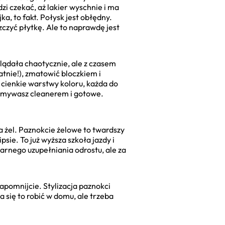
zi czekać, aż lakier wyschnie i ma
a, to fakt. Połysk jest obłędny.
zczyć płytkę. Ale to naprawdę jest
lądała chaotycznie, ale z czasem
tnie!), zmatowić bloczkiem i
cienkie warstwy koloru, każda do
przemywasz cleanerem i gotowe.
a żel. Paznokcie żelowe to twardszy
sie. To już wyższa szkoła jazdy i
arnego uzupełniania odrostu, ale za
apomnijcie. Stylizacja paznokci
 się to robić w domu, ale trzeba