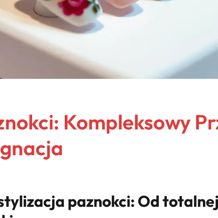
aznokci: Kompleksowy P
ęgnacja
 stylizacja paznokci: Od totalne