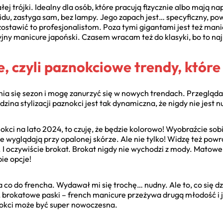
całej trójki. Idealny dla osób, które pracują fizycznie albo maj
uidu, zastyga sam, bez lampy. Jego zapach jest… specyficzny, po
 zostawić to profesjonalistom. Poza tymi gigantami jest też ma
jny manicure japoński. Czasem wracam też do klasyki, bo to najp
e, czyli paznokciowe trendy, któ
ia się sezon i mogę zanurzyć się w nowych trendach. Przegląda
iedzina stylizacji paznokci jest tak dynamiczna, że nigdy nie jest 
nokci na lato 2024, to czuję, że będzie kolorowo! Wyobraźcie sob
nie wyglądają przy opalonej skórze. Ale nie tylko! Widzę też p
. I oczywiście brokat. Brokat nigdy nie wychodzi z mody. Matow
ie opcje!
co do frencha. Wydawał mi się trochę… nudny. Ale to, co się dzie
 brokatowe paski – french manicure przeżywa drugą młodość i j
nokci może być super nowoczesna.