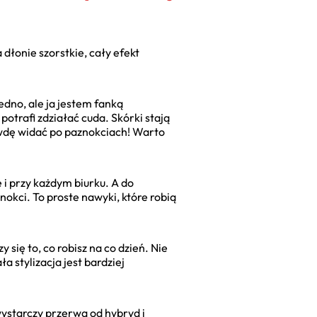
a dłonie szorstkie, cały efekt
jedno, ale ja jestem fanką
otrafi zdziałać cuda. Skórki stają
rawdę widać po paznokciach! Warto
 i przy każdym biurku. A do
nokci. To proste nawyki, które robią
 się to, co robisz na co dzień. Nie
a stylizacja jest bardziej
wystarczy przerwa od hybryd i