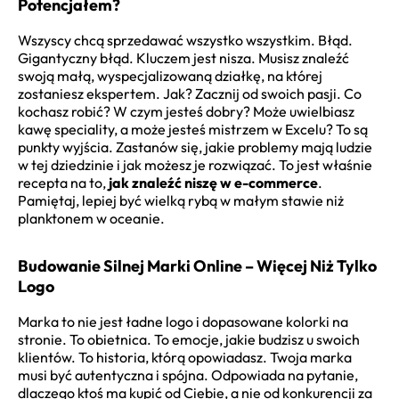
Potencjałem?
Wszyscy chcą sprzedawać wszystko wszystkim. Błąd.
Gigantyczny błąd. Kluczem jest nisza. Musisz znaleźć
swoją małą, wyspecjalizowaną działkę, na której
zostaniesz ekspertem. Jak? Zacznij od swoich pasji. Co
kochasz robić? W czym jesteś dobry? Może uwielbiasz
kawę speciality, a może jesteś mistrzem w Excelu? To są
punkty wyjścia. Zastanów się, jakie problemy mają ludzie
w tej dziedzinie i jak możesz je rozwiązać. To jest właśnie
recepta na to,
jak znaleźć niszę w e-commerce
.
Pamiętaj, lepiej być wielką rybą w małym stawie niż
planktonem w oceanie.
Budowanie Silnej Marki Online – Więcej Niż Tylko
Logo
Marka to nie jest ładne logo i dopasowane kolorki na
stronie. To obietnica. To emocje, jakie budzisz u swoich
klientów. To historia, którą opowiadasz. Twoja marka
musi być autentyczna i spójna. Odpowiada na pytanie,
dlaczego ktoś ma kupić od Ciebie, a nie od konkurencji za