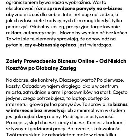
ograniczeniem bywa nasza wyobraźnia. Warto
eksplorować różne
sprawdzone pomysły na e-biznes
,
aby znaleźć coś dla siebie. Internet daje narzędzia, o
jakich właściciele tradycyjnych firm mogli kiedyś tylko
pomarzyć. Globalny zasięg, precyzyjne targetowanie
reklam, automatyzacja… Można by wymieniać bez końca.
To właśnie te elementy sprawiają, że odpowiedź na
pytanie,
czy e-biznes się opłaca
, jest twierdząca.
Zalety Prowadzenia Biznesu Online – Od Niskich
Kosztów po Globalny Zasięg
No dobrze, ale konkrety. Dlaczego warto? Po pierwsze,
koszty. Odpada wynajem drogiego lokalu w centrum
miasta, zatrudnianie armii pracowników na start. Często
jedyne, czego potrzebujesz, to laptop, dostęp do
internetu i głowa pełna pomysłów. To sprawia, że
biznes
w internecie bez inwestycji
lub z minimalnym wkładem
jest jak najbardziej realny. Po drugie, elastyczność.
Pracujesz, skąd chcesz i kiedy chcesz. Koniec z korkami i
sztywnymi godzinami pracy. Po trzecie, skalowalność.
Twój mały sklepik z rękodziełem może w ciągu kilku