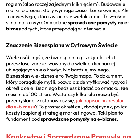
rogiem (albo raczej za jednym kliknięciem). Budowanie
marki to proces, który wymaga czasu i konsekwencji. Ale
to inwestycja, która zwraca się wielokrotnie. To właśnie
silna marka wyróżnia udane
sprawdzone pomysły na e-
biznes
od tych, które przepadają w internecie.
Znaczenie Biznesplanu w Cyfrowym Świecie
Wiele osób myśli, że biznesplan to przeżytek, relikt
przeszłości zarezerwowany dla wielkich korporacji
ubiegających się o kredyt. Nic bardziej mylnego.
Biznesplan w e-biznesie to Twoja mapa. To dokument,
który porządkuje myśli, pozwala zidentyfikować ryzyka i
określić cele. Bez niego będziesz błądzić po omacku. Nie
musi mieć 100 stron. Wystarczy kilka, ale muszą być
przemyślane. Zastanawiasz się,
jak napisać biznesplan
dla e-biznesu
? To proste: określ cel, zbadaj rynek, policz
koszty i zaplanuj strategię marketingową. Taki plan to
fundament pod
sprawdzone pomysły na e-biznes
.
Konkretne i Sprawdzone Pomysły na