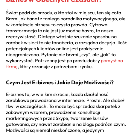
Świat pędzi do przodu, a kto stoi w miejscu, ten się cofa.
Brzmi jak banał z taniego poradnika motywacyjnego, ale
w kontekście biznesu to czysta prawda. Cyfrowa
transformacja to nie jest już modne hasło, to nasza
rzeczywistość. Dlatego właśnie szukanie sposobu na
zarobek w sieci to nie fanaberia, a rozsądna decyzja. Ilość
potencjalnych klientów online jest praktycznie
nieograniczona. Pytanie nie brzmi „czy”, ale „jak” to
wykorzystać. Potrzebny jest po prostu dobry
pomysł na
firmę
, który rezonuje z potrzebami rynku.
Czym Jest E-biznes i Jakie Daje Możliwości?
E-biznes to, w wielkim skrócie, każda działalność
zarobkowa prowadzona w internecie. Proste. Ale diabeł
tkwi w szczegółach. To może być sprzedaż skarpetek z
zabawnym wzorem, prowadzenie konsultacji
marketingowych przez Skype, tworzenie kursów
gotowania, czy nawet zarabianie na blogu podróżniczym.
Możliwości są niemal nieskończone, a jedynym