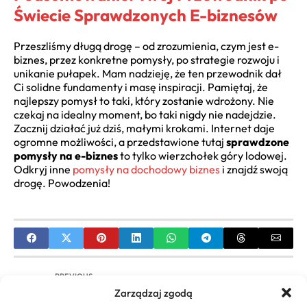
Świecie Sprawdzonych E-biznesów
Przeszliśmy długą drogę – od zrozumienia, czym jest e-
biznes, przez konkretne pomysły, po strategie rozwoju i
unikanie pułapek. Mam nadzieję, że ten przewodnik dał
Ci solidne fundamenty i masę inspiracji. Pamiętaj, że
najlepszy pomysł to taki, który zostanie wdrożony. Nie
czekaj na idealny moment, bo taki nigdy nie nadejdzie.
Zacznij działać już dziś, małymi krokami. Internet daje
ogromne możliwości, a przedstawione tutaj
sprawdzone
pomysły na e-biznes
to tylko wierzchołek góry lodowej.
Odkryj inne
pomysły na dochodowy biznes
i znajdź swoją
drogę. Powodzenia!
PREVIOUS
Zarządzaj zgodą
Dofinansowanie z Urzędu Pracy na Rozpoczęcie