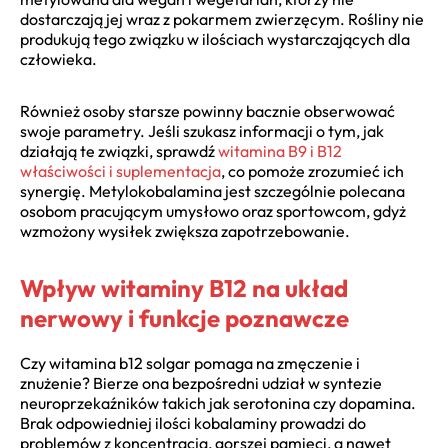
dostarczają jej wraz z pokarmem zwierzęcym. Rośliny nie
produkują tego związku w ilościach wystarczających dla
człowieka.
Również osoby starsze powinny bacznie obserwować
swoje parametry. Jeśli szukasz informacji o tym, jak
działają te związki, sprawdź
witamina B9 i B12
właściwości i suplementacja
, co pomoże zrozumieć ich
synergię. Metylokobalamina jest szczególnie polecana
osobom pracującym umysłowo oraz sportowcom, gdyż
wzmożony wysiłek zwiększa zapotrzebowanie.
Wpływ witaminy B12 na układ
nerwowy i funkcje poznawcze
Czy witamina b12 solgar pomaga na zmęczenie i
znużenie? Bierze ona bezpośredni udział w syntezie
neuroprzekaźników takich jak serotonina czy dopamina.
Brak odpowiedniej ilości kobalaminy prowadzi do
problemów z koncentracją, gorszej pamięci, a nawet