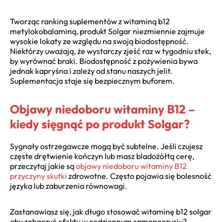
Tworząc ranking suplementów z witaminą b12
metylokobalaminą, produkt Solgar niezmiennie zajmuje
wysokie lokaty ze względu na swoją biodostępność.
Niektórzy uważają, że wystarczy zjeść raz w tygodniu stek,
by wyrównać braki. Biodostępność z pożywienia bywa
jednak kapryśna i zależy od stanu naszych jelit.
Suplementacja staje się bezpiecznym buforem.
Objawy niedoboru witaminy B12 –
kiedy sięgnąć po produkt Solgar?
Sygnały ostrzegawcze mogą być subtelne. Jeśli czujesz
częste drętwienie kończyn lub masz bladożółtą cerę,
przeczytaj jakie są
objawy niedoboru witaminy B12
przyczyny skutki
zdrowotne. Często pojawia się bolesność
języka lub zaburzenia równowagi.
Zastanawiasz się, jak długo stosować witaminę b12 solgar
aby zobaczyć efekty w codziennym samopoczuciu?