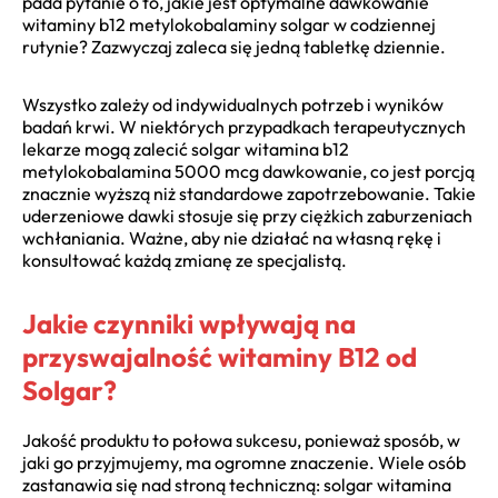
pada pytanie o to, jakie jest optymalne dawkowanie
witaminy b12 metylokobalaminy solgar w codziennej
rutynie? Zazwyczaj zaleca się jedną tabletkę dziennie.
Wszystko zależy od indywidualnych potrzeb i wyników
badań krwi. W niektórych przypadkach terapeutycznych
lekarze mogą zalecić solgar witamina b12
metylokobalamina 5000 mcg dawkowanie, co jest porcją
znacznie wyższą niż standardowe zapotrzebowanie. Takie
uderzeniowe dawki stosuje się przy ciężkich zaburzeniach
wchłaniania. Ważne, aby nie działać na własną rękę i
konsultować każdą zmianę ze specjalistą.
Jakie czynniki wpływają na
przyswajalność witaminy B12 od
Solgar?
Jakość produktu to połowa sukcesu, ponieważ sposób, w
jaki go przyjmujemy, ma ogromne znaczenie. Wiele osób
zastanawia się nad stroną techniczną: solgar witamina