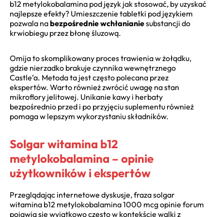
b12 metylokobalamina pod język jak stosować, by uzyskać
najlepsze efekty? Umieszczenie tabletki pod językiem
pozwala na
bezpośrednie wchłanianie
substancji do
krwiobiegu przez błonę śluzową.
Omija to skomplikowany proces trawienia w żołądku,
gdzie nierzadko brakuje czynnika wewnętrznego
Castle’a. Metoda ta jest często polecana przez
ekspertów. Warto również zwrócić uwagę na stan
mikroflory jelitowej. Unikanie kawy i herbaty
bezpośrednio przed i po przyjęciu suplementu również
pomaga w lepszym wykorzystaniu składników.
Solgar witamina b12
metylokobalamina – opinie
użytkowników i ekspertów
Przeglądając internetowe dyskusje, fraza solgar
witamina b12 metylokobalamina 1000 mcg opinie forum
pojawia się wyjątkowo często w kontekście walki z