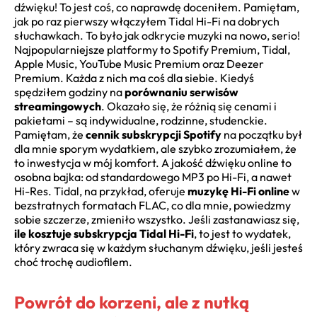
dźwięku! To jest coś, co naprawdę doceniłem. Pamiętam,
jak po raz pierwszy włączyłem Tidal Hi-Fi na dobrych
słuchawkach. To było jak odkrycie muzyki na nowo, serio!
Najpopularniejsze platformy to Spotify Premium, Tidal,
Apple Music, YouTube Music Premium oraz Deezer
Premium. Każda z nich ma coś dla siebie. Kiedyś
spędziłem godziny na
porównaniu serwisów
streamingowych
. Okazało się, że różnią się cenami i
pakietami – są indywidualne, rodzinne, studenckie.
Pamiętam, że
cennik subskrypcji Spotify
na początku był
dla mnie sporym wydatkiem, ale szybko zrozumiałem, że
to inwestycja w mój komfort. A jakość dźwięku online to
osobna bajka: od standardowego MP3 po Hi-Fi, a nawet
Hi-Res. Tidal, na przykład, oferuje
muzykę Hi-Fi online
w
bezstratnych formatach FLAC, co dla mnie, powiedzmy
sobie szczerze, zmieniło wszystko. Jeśli zastanawiasz się,
ile kosztuje subskrypcja Tidal Hi-Fi
, to jest to wydatek,
który zwraca się w każdym słuchanym dźwięku, jeśli jesteś
choć trochę audiofilem.
Powrót do korzeni, ale z nutką