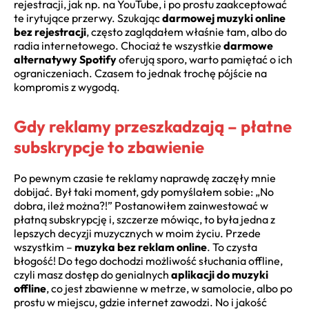
rejestracji, jak np. na YouTube, i po prostu zaakceptować
te irytujące przerwy. Szukając
darmowej muzyki online
bez rejestracji
, często zaglądałem właśnie tam, albo do
radia internetowego. Chociaż te wszystkie
darmowe
alternatywy Spotify
oferują sporo, warto pamiętać o ich
ograniczeniach. Czasem to jednak trochę pójście na
kompromis z wygodą.
Gdy reklamy przeszkadzają – płatne
subskrypcje to zbawienie
Po pewnym czasie te reklamy naprawdę zaczęły mnie
dobijać. Był taki moment, gdy pomyślałem sobie: „No
dobra, ileż można?!” Postanowiłem zainwestować w
płatną subskrypcję i, szczerze mówiąc, to była jedna z
lepszych decyzji muzycznych w moim życiu. Przede
wszystkim –
muzyka bez reklam online
. To czysta
błogość! Do tego dochodzi możliwość słuchania offline,
czyli masz dostęp do genialnych
aplikacji do muzyki
offline
, co jest zbawienne w metrze, w samolocie, albo po
prostu w miejscu, gdzie internet zawodzi. No i jakość