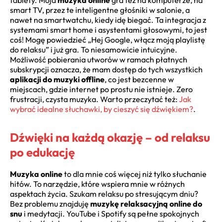
smart TV, przez te inteligentne głośniki w salonie, a
nawet na smartwatchu, kiedy idę biegać. Ta integracja z
systemami smart home i asystentami głosowymi, to jest
coś! Mogę powiedzieć „Hej Google, włącz moją playlistę
do relaksu” i już gra. To niesamowicie intuicyjne.
Możliwość pobierania utworów w ramach płatnych
subskrypcji oznacza, że mam dostęp do tych wszystkich
aplikacji do muzyki offline
, co jest bezcenne w
miejscach, gdzie internet po prostu nie istnieje. Zero
frustracji, czysta muzyka. Warto przeczytać też:
Jak
wybrać idealne słuchawki, by cieszyć się dźwiękiem?
.
Dźwięki na każdą okazję – od relaksu
po edukację
Muzyka online
to dla mnie coś więcej niż tylko słuchanie
hitów. To narzędzie, które wspiera mnie w różnych
aspektach życia. Szukam relaksu po stresującym dniu?
Bez problemu znajduję
muzykę relaksacyjną online do
snu
i medytacji. YouTube i Spotify są pełne spokojnych