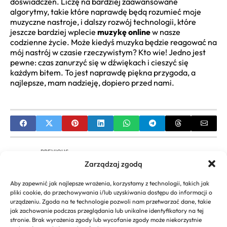
doświadczeń. Liczę na bardziej zaawansowane
algorytmy, takie które naprawdę będą rozumieć moje
muzyczne nastroje, i dalszy rozwój technologii, które
jeszcze bardziej wplecie
muzykę online
w nasze
codzienne życie. Może kiedyś muzyka będzie reagować na
mój nastrój w czasie rzeczywistym? Kto wie! Jedno jest
pewne: czas zanurzyć się w dźwiękach i cieszyć się
każdym bitem. To jest naprawdę piękna przygoda, a
najlepsze, mam nadzieję, dopiero przed nami.
PREVIOUS
Zarządzaj zgodą
Tablice Poppelreutera Interpretacja: Metodyka i
Zastosowanie w Diagnostyce
Aby zapewnić jak najlepsze wrażenia, korzystamy z technologii, takich jak
Neuropsychologicznej
pliki cookie, do przechowywania i/lub uzyskiwania dostępu do informacji o
urządzeniu. Zgoda na te technologie pozwoli nam przetwarzać dane, takie
NEXT
jak zachowanie podczas przeglądania lub unikalne identyfikatory na tej
stronie. Brak wyrażenia zgody lub wycofanie zgody może niekorzystnie
Horoskop Strzelec na Jutro | Prognoza dla