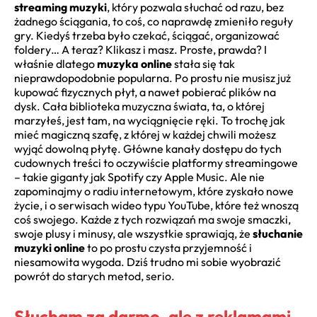
streaming muzyki
, który pozwala słuchać od razu, bez
żadnego ściągania, to coś, co naprawdę zmieniło reguły
gry. Kiedyś trzeba było czekać, ściągać, organizować
foldery… A teraz? Klikasz i masz. Proste, prawda? I
właśnie dlatego
muzyka online
stała się tak
nieprawdopodobnie popularna. Po prostu nie musisz już
kupować fizycznych płyt, a nawet pobierać plików na
dysk. Cała biblioteka muzyczna świata, ta, o której
marzyłeś, jest tam, na wyciągnięcie ręki. To trochę jak
mieć magiczną szafę, z której w każdej chwili możesz
wyjąć dowolną płytę. Główne kanały dostępu do tych
cudownych treści to oczywiście platformy streamingowe
– takie giganty jak Spotify czy Apple Music. Ale nie
zapominajmy o radiu internetowym, które zyskało nowe
życie, i o serwisach wideo typu YouTube, które też wnoszą
coś swojego. Każde z tych rozwiązań ma swoje smaczki,
swoje plusy i minusy, ale wszystkie sprawiają, że
słuchanie
muzyki online
to po prostu czysta przyjemność i
niesamowita wygoda. Dziś trudno mi sobie wyobrazić
powrót do starych metod, serio.
Słucham za darmo, ale z reklamami