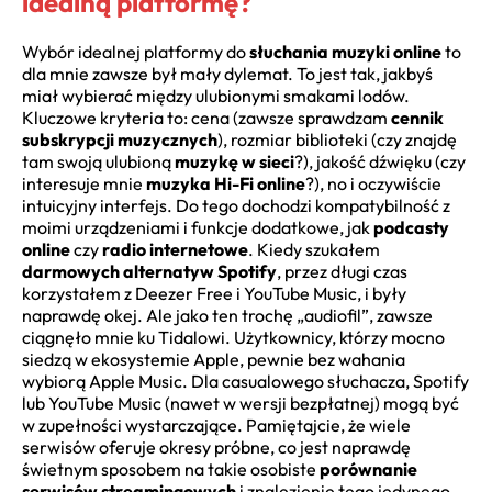
idealną platformę?
Wybór idealnej platformy do
słuchania muzyki online
to
dla mnie zawsze był mały dylemat. To jest tak, jakbyś
miał wybierać między ulubionymi smakami lodów.
Kluczowe kryteria to: cena (zawsze sprawdzam
cennik
subskrypcji muzycznych
), rozmiar biblioteki (czy znajdę
tam swoją ulubioną
muzykę w sieci
?), jakość dźwięku (czy
interesuje mnie
muzyka Hi-Fi online
?), no i oczywiście
intuicyjny interfejs. Do tego dochodzi kompatybilność z
moimi urządzeniami i funkcje dodatkowe, jak
podcasty
online
czy
radio internetowe
. Kiedy szukałem
darmowych alternatyw Spotify
, przez długi czas
korzystałem z Deezer Free i YouTube Music, i były
naprawdę okej. Ale jako ten trochę „audiofil”, zawsze
ciągnęło mnie ku Tidalowi. Użytkownicy, którzy mocno
siedzą w ekosystemie Apple, pewnie bez wahania
wybiorą Apple Music. Dla casualowego słuchacza, Spotify
lub YouTube Music (nawet w wersji bezpłatnej) mogą być
w zupełności wystarczające. Pamiętajcie, że wiele
serwisów oferuje okresy próbne, co jest naprawdę
świetnym sposobem na takie osobiste
porównanie
serwisów streamingowych
i znalezienie tego jedynego,