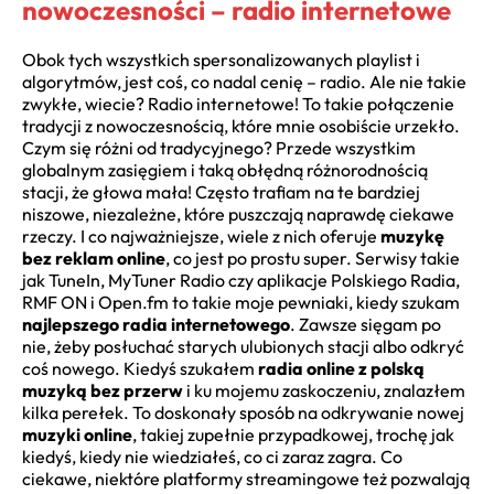
nowoczesności – radio internetowe
Obok tych wszystkich spersonalizowanych playlist i
algorytmów, jest coś, co nadal cenię – radio. Ale nie takie
zwykłe, wiecie? Radio internetowe! To takie połączenie
tradycji z nowoczesnością, które mnie osobiście urzekło.
Czym się różni od tradycyjnego? Przede wszystkim
globalnym zasięgiem i taką obłędną różnorodnością
stacji, że głowa mała! Często trafiam na te bardziej
niszowe, niezależne, które puszczają naprawdę ciekawe
rzeczy. I co najważniejsze, wiele z nich oferuje
muzykę
bez reklam online
, co jest po prostu super. Serwisy takie
jak TuneIn, MyTuner Radio czy aplikacje Polskiego Radia,
RMF ON i Open.fm to takie moje pewniaki, kiedy szukam
najlepszego radia internetowego
. Zawsze sięgam po
nie, żeby posłuchać starych ulubionych stacji albo odkryć
coś nowego. Kiedyś szukałem
radia online z polską
muzyką bez przerw
i ku mojemu zaskoczeniu, znalazłem
kilka perełek. To doskonały sposób na odkrywanie nowej
muzyki online
, takiej zupełnie przypadkowej, trochę jak
kiedyś, kiedy nie wiedziałeś, co ci zaraz zagra. Co
ciekawe, niektóre platformy streamingowe też pozwalają