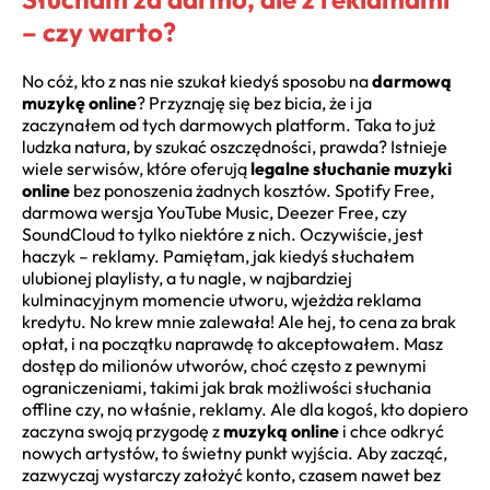
– czy warto?
No cóż, kto z nas nie szukał kiedyś sposobu na
darmową
muzykę online
? Przyznaję się bez bicia, że i ja
zaczynałem od tych darmowych platform. Taka to już
ludzka natura, by szukać oszczędności, prawda? Istnieje
wiele serwisów, które oferują
legalne słuchanie muzyki
online
bez ponoszenia żadnych kosztów. Spotify Free,
darmowa wersja YouTube Music, Deezer Free, czy
SoundCloud to tylko niektóre z nich. Oczywiście, jest
haczyk – reklamy. Pamiętam, jak kiedyś słuchałem
ulubionej playlisty, a tu nagle, w najbardziej
kulminacyjnym momencie utworu, wjeżdża reklama
kredytu. No krew mnie zalewała! Ale hej, to cena za brak
opłat, i na początku naprawdę to akceptowałem. Masz
dostęp do milionów utworów, choć często z pewnymi
ograniczeniami, takimi jak brak możliwości słuchania
offline czy, no właśnie, reklamy. Ale dla kogoś, kto dopiero
zaczyna swoją przygodę z
muzyką online
i chce odkryć
nowych artystów, to świetny punkt wyjścia. Aby zacząć,
zazwyczaj wystarczy założyć konto, czasem nawet bez