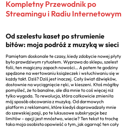
Kompletny Przewodnik po
Streamingu i Radiu Internetowym
Od szelestu kaset po strumienie
bitów: moja podróż z muzyką w sieci
Pamiętam doskonale te czasy, kiedy zdobycie nowej płyty
było prawdziwym rytuałem. Wyprawa do sklepu, szelest
folii, ten magiczny zapach nowości… A potem te godziny
spędzone na wertowaniu książeczek i wsłuchiwaniu się w
każdy takt. Dziś? Dziś jest inaczej. Cały świat dźwięków,
dosłownie na wyciągnięcie ręki, w kieszeni. Ktoś mógłby
pomyśleć, że to banalne, ale dla mnie to coś więcej niż
tylko wygoda. To rewolucja, która całkowicie zmieniła
mój sposób obcowania z muzyką. Od darmowych
platform z reklamami, które kiedyś doprowadzały mnie
do szewskiej pasji, po te luksusowe subskrypcje bez
limitów – opcji jest mnóstwo, wiecie? Ten tekst to trochę
taka moja osobista opowieść o tym, jak ogarnąć ten cały