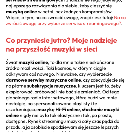
najlepszego rozwiązania dla siebie, żeby cieszyć się
muzyką online
w pełni, bez żadnych kompromisów.
Więcej o tym, na co zwrócić uwagę, znajdziesz tutaj:
Na co
zwrócić uwagę przy wyborze serwisu streamingowego?
.
Co przyniesie jutro? Moje nadzieje
na przyszłość muzyki w sieci
Świat
muzyki online
, to dla mnie takie nieskończone
źródło możliwości. Taki kosmos, w którym ciągle
odkrywam coś nowego. Nieważne, czy wybierzecie
darmowe serwisy muzyczne online
, czy zdecydujecie się
na płatne
subskrypcje muzyczne
, kluczem jest to, żeby
eksplorować, próbować i nie bać się zmieniać. Od tego
globalnego radia internetowego, które budzi we mnie
nostalgię, po spersonalizowane playlisty i tę
oszałamiającą
muzykę Hi-Fi online
,
słuchanie muzyki
online
nigdy nie było tak elastyczne i tak, po prostu,
dostępne. Rynek streamingu muzyki cały czas pędzi do
przodu, a ja osobiście spodziewam się jeszcze lepszych