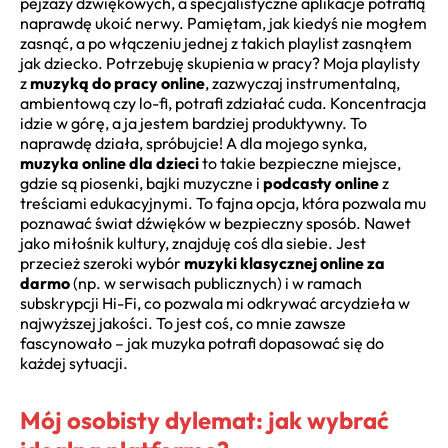
pejzaży dźwiękowych, a specjalistyczne aplikacje potrafią
naprawdę ukoić nerwy. Pamiętam, jak kiedyś nie mogłem
zasnąć, a po włączeniu jednej z takich playlist zasnąłem
jak dziecko. Potrzebuję skupienia w pracy? Moja playlisty
z
muzyką do pracy online
, zazwyczaj instrumentalną,
ambientową czy lo-fi, potrafi zdziałać cuda. Koncentracja
idzie w górę, a ja jestem bardziej produktywny. To
naprawdę działa, spróbujcie! A dla mojego synka,
muzyka online dla dzieci
to takie bezpieczne miejsce,
gdzie są piosenki, bajki muzyczne i
podcasty online
z
treściami edukacyjnymi. To fajna opcja, która pozwala mu
poznawać świat dźwięków w bezpieczny sposób. Nawet
jako miłośnik kultury, znajduję coś dla siebie. Jest
przecież szeroki wybór
muzyki klasycznej online za
darmo
(np. w serwisach publicznych) i w ramach
subskrypcji Hi-Fi, co pozwala mi odkrywać arcydzieła w
najwyższej jakości. To jest coś, co mnie zawsze
fascynowało – jak muzyka potrafi dopasować się do
każdej sytuacji.
Mój osobisty dylemat: jak wybrać