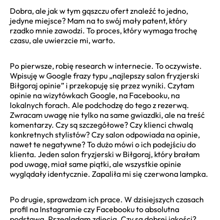
Dobra, ale jak w tym gąszczu ofert znaleźć to jedno,
jedyne miejsce? Mam na to swój mały patent, który
rzadko mnie zawodzi. To proces, który wymaga trochę
czasu, ale uwierzcie mi, warto.
Po pierwsze, robię research w internecie. To oczywiste.
Wpisuję w Google frazy typu „najlepszy salon fryzjerski
Biłgoraj opinie” i przekopuję się przez wyniki. Czytam
opinie na wizytówkach Google, na Facebooku, na
lokalnych forach. Ale podchodzę do tego z rezerwą.
Zwracam uwagę nie tylko na same gwiazdki, ale na treść
komentarzy. Czy są szczegółowe? Czy klienci chwalą
konkretnych stylistów? Czy salon odpowiada na opinie,
nawet te negatywne? To dużo mówi o ich podejściu do
klienta. Jeden salon fryzjerski w Biłgoraj, który brałam
pod uwagę, miał same piątki, ale wszystkie opinie
wyglądały identycznie. Zapaliła mi się czerwona lampka.
Po drugie, sprawdzam ich prace. W dzisiejszych czasach
profil na Instagramie czy Facebooku to absolutna
podstawa. Przeglądam zdjęcia. Czy są dobrej jakości?