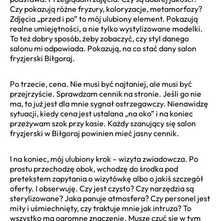
Czy pokazują różne fryzury, koloryzacje, metamorfozy?
Zdjęcia „przed i po” to mój ulubiony element. Pokazują
realne umiejętności, a nie tylko wystylizowane modelki.
To też dobry sposób, żeby zobaczyć, czy styl danego
salonu mi odpowiada. Pokazują, na co stać dany salon
fryzjerski Biłgoraj.
Po trzecie, cena. Nie musi być najtaniej, ale musi być
przejrzyście. Sprawdzam cennik na stronie. Jeśli go nie
ma, to już jest dla mnie sygnał ostrzegawczy. Nienawidzę
sytuacji, kiedy cena jest ustalana „na oko” i na koniec
przeżywam szok przy kasie. Każdy szanujący się salon
fryzjerski w Biłgoraj powinien mieć jasny cennik.
I na koniec, mój ulubiony krok – wizyta zwiadowcza. Po
prostu przechodzę obok, wchodzę do środka pod
pretekstem zapytania o wizytówkę albo o jakiś szczegół
oferty. I obserwuję. Czy jest czysto? Czy narzędzia są
sterylizowane? Jaka panuje atmosfera? Czy personel jest
miły i uśmiechnięty, czy traktuje mnie jak intruza? To
wszystko ma ogromne znaczenie. Muszę czuć się w tym