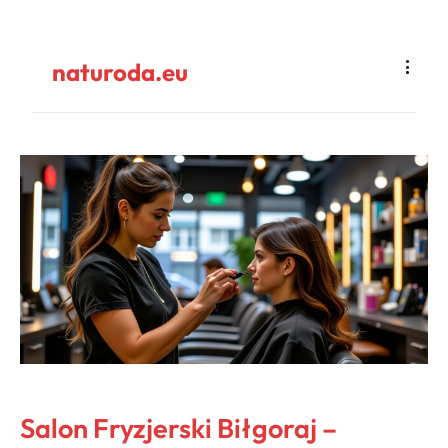
naturoda.eu
Salon Fryzjerski Biłgoraj –