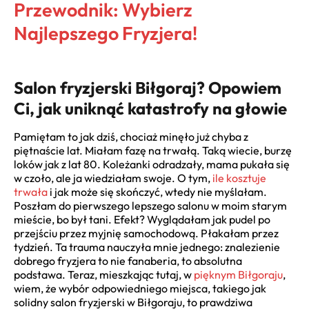
Przewodnik: Wybierz
Najlepszego Fryzjera!
Salon fryzjerski Biłgoraj? Opowiem
Ci, jak uniknąć katastrofy na głowie
Pamiętam to jak dziś, chociaż minęło już chyba z
piętnaście lat. Miałam fazę na trwałą. Taką wiecie, burzę
loków jak z lat 80. Koleżanki odradzały, mama pukała się
w czoło, ale ja wiedziałam swoje. O tym,
ile kosztuje
trwała
i jak może się skończyć, wtedy nie myślałam.
Poszłam do pierwszego lepszego salonu w moim starym
mieście, bo był tani. Efekt? Wyglądałam jak pudel po
przejściu przez myjnię samochodową. Płakałam przez
tydzień. Ta trauma nauczyła mnie jednego: znalezienie
dobrego fryzjera to nie fanaberia, to absolutna
podstawa. Teraz, mieszkając tutaj, w
pięknym Biłgoraju
,
wiem, że wybór odpowiedniego miejsca, takiego jak
solidny salon fryzjerski w Biłgoraju, to prawdziwa