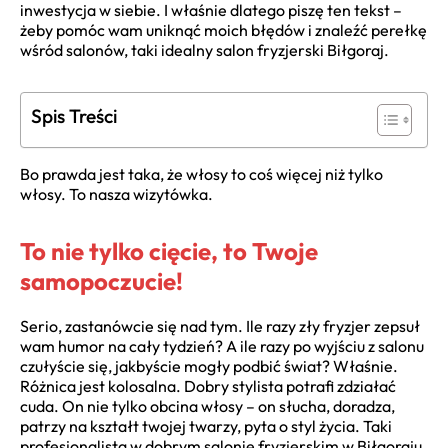
inwestycja w siebie. I właśnie dlatego piszę ten tekst –
żeby pomóc wam uniknąć moich błędów i znaleźć perełkę
wśród salonów, taki idealny salon fryzjerski Biłgoraj.
Spis Treści
Bo prawda jest taka, że włosy to coś więcej niż tylko
włosy. To nasza wizytówka.
To nie tylko cięcie, to Twoje
samopoczucie!
Serio, zastanówcie się nad tym. Ile razy zły fryzjer zepsuł
wam humor na cały tydzień? A ile razy po wyjściu z salonu
czułyście się, jakbyście mogły podbić świat? Właśnie.
Różnica jest kolosalna. Dobry stylista potrafi zdziałać
cuda. On nie tylko obcina włosy – on słucha, doradza,
patrzy na kształt twojej twarzy, pyta o styl życia. Taki
profesjonalista w dobrym salonie fryzjerskim w Biłgoraju