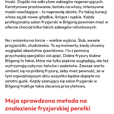
troski. Dopóki nie odkryłam zabiegów regenerujących.
Keratynowe prostowanie, botoks na włosy, intensywne
maski nawilżające – to naprawdę działa. Po takiej kuracji
włosy są jak nowe: gładkie, lśniące i sypkie. Każdy
profesjonalny salon fryzjerski w Biłgoraj powinien mieć w
ofercie chociaż kilka takich zabiegów ratunkowych.
No i wisienka na torcie – wielkie wyjścia. Ślub, wesele
przyjaciółki, studniówka. To są momenty, kiedy chcemy
wyglądać absolutnie zjawiskowo. I tu z pomocą
przychodzą specjaliści od upięć. Dobre fryzury ślubne
Biłgoraj to takie, które nie tylko pięknie wyglądają, ale też
wytrzymają całą noc tańców i szaleństw. Zawsze warto
umówić się na próbną fryzurę, żeby mieć pewność, że w
tym najważniejszym dniu wszystko będzie dopięte na
ostatni guzik. Każdy szanujący się salon fryzjerski w
Biłgoraj traktuje takie zlecenia priorytetowo.
Moja sprawdzona metoda na
znalezienie fryzjerskiej perełki