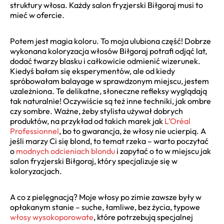
struktury włosa. Każdy salon fryzjerski Biłgoraj musi to
mieć w ofercie.
Potem jest magia koloru. To moja ulubiona część! Dobrze
wykonana koloryzacja włosów Biłgoraj potrafi odjąć lat,
dodać twarzy blasku i całkowicie odmienić wizerunek.
Kiedyś bałam się eksperymentów, ale od kiedy
spróbowałam balayage w sprawdzonym miejscu, jestem
uzależniona. Te delikatne, słoneczne refleksy wyglądają
tak naturalnie! Oczywiście są też inne techniki, jak ombre
czy sombre. Ważne, żeby stylista używał dobrych
produktów, na przykład od takich marek jak
L’Oréal
Professionnel
, bo to gwarancja, że włosy nie ucierpią. A
jeśli marzy Ci się blond, to temat rzeka – warto poczytać
o
modnych odcieniach blondu
i zapytać o to w miejscu jak
salon fryzjerski Biłgoraj, który specjalizuje się w
koloryzacjach.
A co z pielęgnacją? Moje włosy po zimie zawsze były w
opłakanym stanie – suche, łamliwe, bez życia, typowe
włosy wysokoporowate
, które potrzebują specjalnej