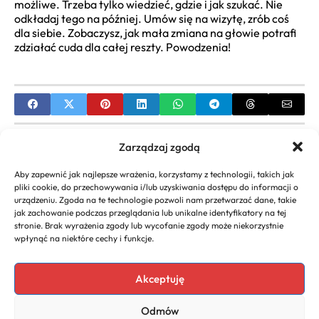
możliwe. Trzeba tylko wiedzieć, gdzie i jak szukać. Nie
odkładaj tego na później. Umów się na wizytę, zrób coś
dla siebie. Zobaczysz, jak mała zmiana na głowie potrafi
zdziałać cuda dla całej reszty. Powodzenia!
PREVIOUS
Zarządzaj zgodą
Modne Fryzury Damskie Półdługie: Przewodnik po
Aby zapewnić jak najlepsze wrażenia, korzystamy z technologii, takich jak
Trendach i Inspiracjach
pliki cookie, do przechowywania i/lub uzyskiwania dostępu do informacji o
urządzeniu. Zgoda na te technologie pozwoli nam przetwarzać dane, takie
NEXT
jak zachowanie podczas przeglądania lub unikalne identyfikatory na tej
stronie. Brak wyrażenia zgody lub wycofanie zgody może niekorzystnie
Najmodniejsze Grzywki: Trendy, Jak Dobrać i
wpłynąć na niektóre cechy i funkcje.
Stylizować Twoją Fryzurę
Akceptuję
Odmów
Copyright 2026. All rights