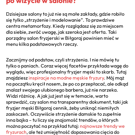
po wizycie w salonie?
Dzisiejsze salony to już nie są małe zakłady, gdzie robiło
się tylko „strzyżenie i modelowanie”. To prawdziwe
centra metamorfozy. Kiedy rozglądasz się za miejscem
dla siebie, zwróć uwagę, jak szeroka jest oferta. Taki
porządny salon fryzjerski w Biłgoraj powinien mieć w
menu kilka podstawowych rzeczy.
Zacznijmy od podstaw, czyli strzyżenia. I nie mówię tu
tylko o paniach. Coraz więcej facetów przykłada wagę do
wyglądu, więc profesjonalny fryzjer męski to skarb. Tutaj
znajdziesz
inspiracje na modne męskie fryzury
. Mój mąż
na początku kręcił nosem, że po co przepłacać, ale odkąd
znalazł swojego ulubionego barbera, już nie narzeka.
Widzi różnicę. A jak już jest się w temacie, warto
sprawdzić, czy salon ma transparentny dokument, taki jak
fryzjer męski Biłgoraj cennik, żeby uniknąć niemiłych
zaskoczeń. Oczywiście strzyżenie damskie to zupełnie
inna bajka – tu liczy się znajomość trendów, o których
można poczytać na przykład tutaj:
najnowsze trendy we
fryzurach
, ale też umiejętność dopasowania cięcia do