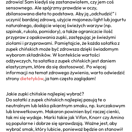
zdrowia! Sam kiedyś się zastanawiałem, czy jem coś
sensownego. Ale spójrzmy prawdzie w oczy,
zbilansowana dieta to podstawa. Aby ją „odchudzić” i
uczynić bardziej zdrową, użyjcie majonezu light lub jogurtu
naturalnego, dodajcie więcej świeżych warzyw (np.
szpinak, rukola, pomidory), a także ograniczcie ilość
przypraw z opakowania zupki, zastępując je świeżymi
ziołami i przyprawami. Pamiętajcie, że każda sałatka z
zupek chińskich może być zdrowsza dzięki świadomym
wyborom składników. W kontekście wartości
odżywczych, ta sałatka z zupek chińskich jest daniem
elastycznym, które da się dostosować. Po więcej
informacji na temat zdrowego żywienia, warto odwiedzić
strony
dietetyków
, ja tam często zaglądam!
Jakie zupki chińskie najlepiej wybrać?
Do sałatki z zupek chińskich najlepiej pasują te o
neutralnym lub lekko pikantnym smaku, np. kurczakowym
lub krewetkowym. Makaron powinien być raczej cienki,
tak mi się wydaje. Marki takie jak Vifon, Knorr czy Amino
są popularne i dobrze się sprawdzają. Ważne jest, aby
wybrać smak, który lubicie, ponieważ będzie on stanowił