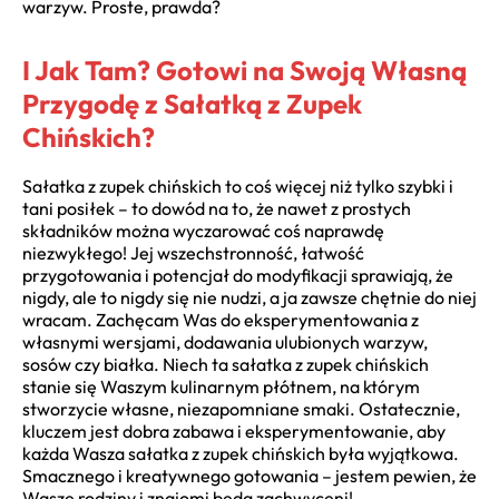
warzyw. Proste, prawda?
I Jak Tam? Gotowi na Swoją Własną
Przygodę z Sałatką z Zupek
Chińskich?
Sałatka z zupek chińskich to coś więcej niż tylko szybki i
tani posiłek – to dowód na to, że nawet z prostych
składników można wyczarować coś naprawdę
niezwykłego! Jej wszechstronność, łatwość
przygotowania i potencjał do modyfikacji sprawiają, że
nigdy, ale to nigdy się nie nudzi, a ja zawsze chętnie do niej
wracam. Zachęcam Was do eksperymentowania z
własnymi wersjami, dodawania ulubionych warzyw,
sosów czy białka. Niech ta sałatka z zupek chińskich
stanie się Waszym kulinarnym płótnem, na którym
stworzycie własne, niezapomniane smaki. Ostatecznie,
kluczem jest dobra zabawa i eksperymentowanie, aby
każda Wasza sałatka z zupek chińskich była wyjątkowa.
Smacznego i kreatywnego gotowania – jestem pewien, że
Wasze rodziny i znajomi będą zachwyceni!