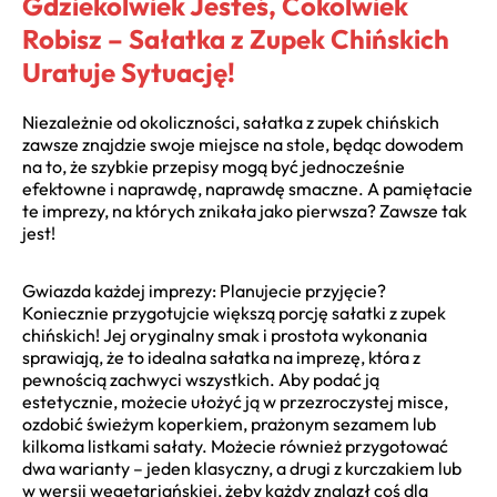
Gdziekolwiek Jesteś, Cokolwiek
Robisz – Sałatka z Zupek Chińskich
Uratuje Sytuację!
Niezależnie od okoliczności, sałatka z zupek chińskich
zawsze znajdzie swoje miejsce na stole, będąc dowodem
na to, że szybkie przepisy mogą być jednocześnie
efektowne i naprawdę, naprawdę smaczne. A pamiętacie
te imprezy, na których znikała jako pierwsza? Zawsze tak
jest!
Gwiazda każdej imprezy: Planujecie przyjęcie?
Koniecznie przygotujcie większą porcję sałatki z zupek
chińskich! Jej oryginalny smak i prostota wykonania
sprawiają, że to idealna sałatka na imprezę, która z
pewnością zachwyci wszystkich. Aby podać ją
estetycznie, możecie ułożyć ją w przezroczystej misce,
ozdobić świeżym koperkiem, prażonym sezamem lub
kilkoma listkami sałaty. Możecie również przygotować
dwa warianty – jeden klasyczny, a drugi z kurczakiem lub
w wersji wegetariańskiej, żeby każdy znalazł coś dla