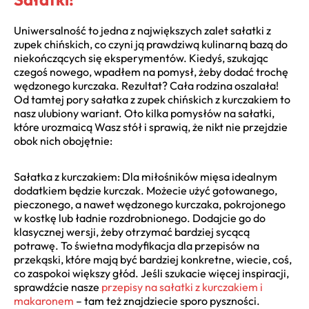
Uniwersalność to jedna z największych zalet sałatki z
zupek chińskich, co czyni ją prawdziwą kulinarną bazą do
niekończących się eksperymentów. Kiedyś, szukając
czegoś nowego, wpadłem na pomysł, żeby dodać trochę
wędzonego kurczaka. Rezultat? Cała rodzina oszalała!
Od tamtej pory sałatka z zupek chińskich z kurczakiem to
nasz ulubiony wariant. Oto kilka pomysłów na sałatki,
które urozmaicą Wasz stół i sprawią, że nikt nie przejdzie
obok nich obojętnie:
Sałatka z kurczakiem: Dla miłośników mięsa idealnym
dodatkiem będzie kurczak. Możecie użyć gotowanego,
pieczonego, a nawet wędzonego kurczaka, pokrojonego
w kostkę lub ładnie rozdrobnionego. Dodajcie go do
klasycznej wersji, żeby otrzymać bardziej sycącą
potrawę. To świetna modyfikacja dla przepisów na
przekąski, które mają być bardziej konkretne, wiecie, coś,
co zaspokoi większy głód. Jeśli szukacie więcej inspiracji,
sprawdźcie nasze
przepisy na sałatki z kurczakiem i
makaronem
– tam też znajdziecie sporo pyszności.