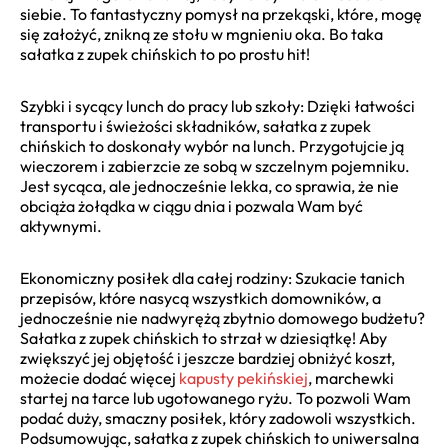
siebie. To fantastyczny pomysł na przekąski, które, mogę
się założyć, znikną ze stołu w mgnieniu oka. Bo taka
sałatka z zupek chińskich to po prostu hit!
Szybki i sycący lunch do pracy lub szkoły: Dzięki łatwości
transportu i świeżości składników, sałatka z zupek
chińskich to doskonały wybór na lunch. Przygotujcie ją
wieczorem i zabierzcie ze sobą w szczelnym pojemniku.
Jest sycąca, ale jednocześnie lekka, co sprawia, że nie
obciąża żołądka w ciągu dnia i pozwala Wam być
aktywnymi.
Ekonomiczny posiłek dla całej rodziny: Szukacie tanich
przepisów, które nasycą wszystkich domowników, a
jednocześnie nie nadwyrężą zbytnio domowego budżetu?
Sałatka z zupek chińskich to strzał w dziesiątkę! Aby
zwiększyć jej objętość i jeszcze bardziej obniżyć koszt,
możecie dodać więcej
kapusty pekińskiej
, marchewki
startej na tarce lub ugotowanego ryżu. To pozwoli Wam
podać duży, smaczny posiłek, który zadowoli wszystkich.
Podsumowując, sałatka z zupek chińskich to uniwersalna