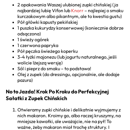
2 opakowania Waszej ulubionej zupki chińskiej (ja
najbardziej lubię Vifon lub
Knorr
– najlepiej o smaku
kurczakowym albo pikantnym, ale to kwestia gustu)
Pół główki kapusty pekińskiej
1 puszka kukurydzy konserwowej (koniecznie dobrze
odsączona)
1 świeży ogórek
1 czerwona papryka
Pół pęczka świeżego koperku
3-4 łyżki majonezu (lub jogurtu naturalnego, jeśli
wolicie lżejszą wersję)
Sól i pieprz do smaku – to podstawa!
Olej z zupek (do dressingu, opcjonalnie, ale dodaje
pazura)
No to Jazda! Krok Po Kroku do Perfekcyjnej
Sałatki z Zupek Chińskich
Otwieramy zupki chińskie i delikatnie wyjmujemy z
nich makaron. Kroimy go, albo raczej kruszymy, na
mniejsze kawałki, ale uważajcie, nie na pył! To
ważne, żeby makaron miał trochę struktury. I