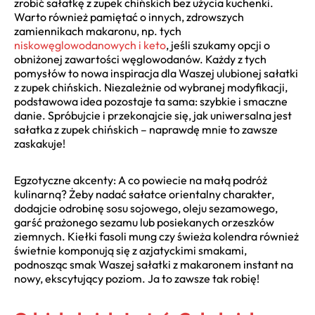
zrobić sałatkę z zupek chińskich bez użycia kuchenki.
Warto również pamiętać o innych, zdrowszych
zamiennikach makaronu, np. tych
niskowęglowodanowych i keto
, jeśli szukamy opcji o
obniżonej zawartości węglowodanów. Każdy z tych
pomysłów to nowa inspiracja dla Waszej ulubionej sałatki
z zupek chińskich. Niezależnie od wybranej modyfikacji,
podstawowa idea pozostaje ta sama: szybkie i smaczne
danie. Spróbujcie i przekonajcie się, jak uniwersalna jest
sałatka z zupek chińskich – naprawdę mnie to zawsze
zaskakuje!
Egzotyczne akcenty: A co powiecie na małą podróż
kulinarną? Żeby nadać sałatce orientalny charakter,
dodajcie odrobinę sosu sojowego, oleju sezamowego,
garść prażonego sezamu lub posiekanych orzeszków
ziemnych. Kiełki fasoli mung czy świeża kolendra również
świetnie komponują się z azjatyckimi smakami,
podnosząc smak Waszej sałatki z makaronem instant na
nowy, ekscytujący poziom. Ja to zawsze tak robię!