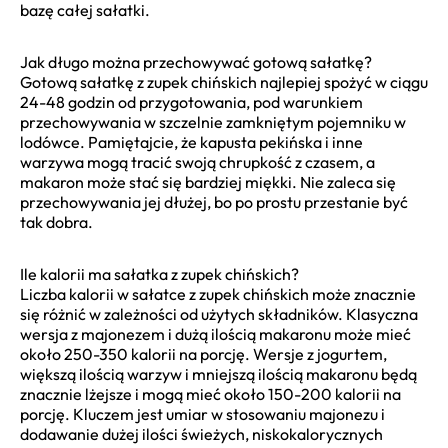
bazę całej sałatki.
Jak długo można przechowywać gotową sałatkę?
Gotową sałatkę z zupek chińskich najlepiej spożyć w ciągu
24-48 godzin od przygotowania, pod warunkiem
przechowywania w szczelnie zamkniętym pojemniku w
lodówce. Pamiętajcie, że kapusta pekińska i inne
warzywa mogą tracić swoją chrupkość z czasem, a
makaron może stać się bardziej miękki. Nie zaleca się
przechowywania jej dłużej, bo po prostu przestanie być
tak dobra.
Ile kalorii ma sałatka z zupek chińskich?
Liczba kalorii w sałatce z zupek chińskich może znacznie
się różnić w zależności od użytych składników. Klasyczna
wersja z majonezem i dużą ilością makaronu może mieć
około 250-350 kalorii na porcję. Wersje z jogurtem,
większą ilością warzyw i mniejszą ilością makaronu będą
znacznie lżejsze i mogą mieć około 150-200 kalorii na
porcję. Kluczem jest umiar w stosowaniu majonezu i
dodawanie dużej ilości świeżych, niskokalorycznych