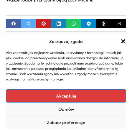
PREVIOUS
Zarządzaj zgodą
Stylizacje Damskie na 40 Urodziny: Elegancja,
Aby zapewnić jak najlepsze wrażenia, korzystamy z technologii, takich jak
Komfort i Twój Styl
pliki cookie, do przechowywania i/lub uzyskiwania dostępu do informacji o
urządzeniu. Zgoda na te technologie pozwoli nam przetwarzać dane, takie
NEXT
jak zachowanie podczas przeglądania lub unikalne identyfikatory na tej
stronie. Brak wyrażenia zgody lub wycofanie zgody może niekorzystnie
Rwa Kulszowa: Skuteczne Leczenie, Naturalne
wpłynąć na niektóre cechy i funkcje.
Metody i Ćwiczenia | Ulga w Bólu
Akceptuję
Odmów
Copyright 2026. All rights
Polityka
reserved powered by
Prywatności
Zobacz preferencje
naturoda.eu