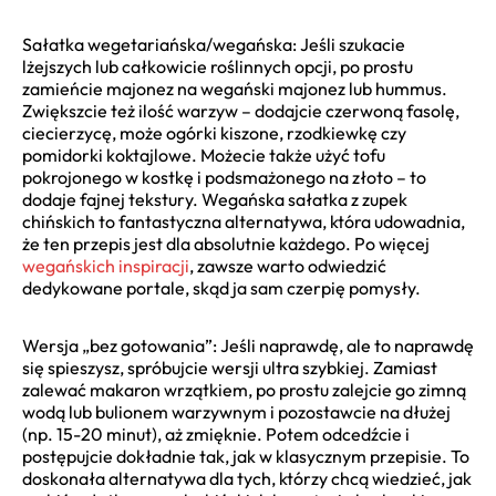
Sałatka wegetariańska/wegańska: Jeśli szukacie
lżejszych lub całkowicie roślinnych opcji, po prostu
zamieńcie majonez na wegański majonez lub hummus.
Zwiększcie też ilość warzyw – dodajcie czerwoną fasolę,
ciecierzycę, może ogórki kiszone, rzodkiewkę czy
pomidorki koktajlowe. Możecie także użyć tofu
pokrojonego w kostkę i podsmażonego na złoto – to
dodaje fajnej tekstury. Wegańska sałatka z zupek
chińskich to fantastyczna alternatywa, która udowadnia,
że ten przepis jest dla absolutnie każdego. Po więcej
wegańskich inspiracji
, zawsze warto odwiedzić
dedykowane portale, skąd ja sam czerpię pomysły.
Wersja „bez gotowania”: Jeśli naprawdę, ale to naprawdę
się spieszysz, spróbujcie wersji ultra szybkiej. Zamiast
zalewać makaron wrzątkiem, po prostu zalejcie go zimną
wodą lub bulionem warzywnym i pozostawcie na dłużej
(np. 15-20 minut), aż zmięknie. Potem odcedźcie i
postępujcie dokładnie tak, jak w klasycznym przepisie. To
doskonała alternatywa dla tych, którzy chcą wiedzieć, jak