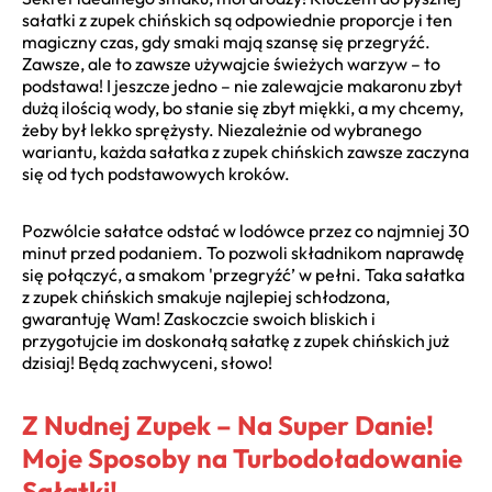
sałatki z zupek chińskich są odpowiednie proporcje i ten
magiczny czas, gdy smaki mają szansę się przegryźć.
Zawsze, ale to zawsze używajcie świeżych warzyw – to
podstawa! I jeszcze jedno – nie zalewajcie makaronu zbyt
dużą ilością wody, bo stanie się zbyt miękki, a my chcemy,
żeby był lekko sprężysty. Niezależnie od wybranego
wariantu, każda sałatka z zupek chińskich zawsze zaczyna
się od tych podstawowych kroków.
Pozwólcie sałatce odstać w lodówce przez co najmniej 30
minut przed podaniem. To pozwoli składnikom naprawdę
się połączyć, a smakom 'przegryźć’ w pełni. Taka sałatka
z zupek chińskich smakuje najlepiej schłodzona,
gwarantuję Wam! Zaskoczcie swoich bliskich i
przygotujcie im doskonałą sałatkę z zupek chińskich już
dzisiaj! Będą zachwyceni, słowo!
Z Nudnej Zupek – Na Super Danie!
Moje Sposoby na Turbodoładowanie
Sałatki!