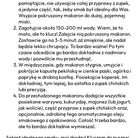
pamiętajcie, nie używajcie całej przyprawy z zupek,
a jedynie część, tak, żeby smak był idealny dla Was.
Wsypcie pokruszony makaron do dużej, pojemnej
miski.
Zagotujcie około 150-200 ml wody. Wiem, że to
mało, ale to klucz! Zalejcie nią pokruszony makaron.
Zostawcie go na 3-5 minut, aż zmięknie, ale nadal
będzie lekko chrupiący. To bardzo ważne! Po tym
czasie odcedźcie go bardzo dokładnie z nadmiaru
wody i pozwólcie mu przestudnąć.
W międzyczasie, gdy makaron stygnie, umyjcie i
pokrójcie kapustę pekińską w cienkie paski, ogórka i
paprykę w drobną kostkę. Posiekajcie koperek. Im
dokładniej, tym lepiej, bo sałatka z zupek chińskich
lubi precyzję.
Do przestudzonego makaronu dodajcie wszystkie
posiekane warzywa, kukurydzę, majonez (lub jogurt,
jak wolicie), część przypraw z zupek chińskich oraz,
opcjonalnie, odrobinę tego aromatycznego oleju
smakowego z opakowania. Całość trzeba bardzo,
ale to bardzo dokładnie wymieszać.
Sekret idealnego smaku, moi drodzy! Kluczem do pysznej