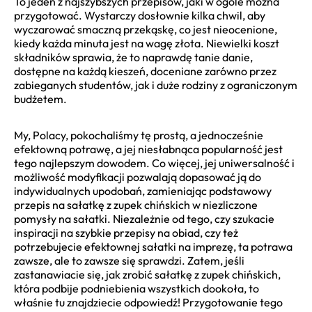
To jeden z najszybszych przepisów, jaki w ogóle można
przygotować. Wystarczy dosłownie kilka chwil, aby
wyczarować smaczną przekąskę, co jest nieocenione,
kiedy każda minuta jest na wagę złota. Niewielki koszt
składników sprawia, że to naprawdę tanie danie,
dostępne na każdą kieszeń, doceniane zarówno przez
zabieganych studentów, jak i duże rodziny z ograniczonym
budżetem.
My, Polacy, pokochaliśmy tę prostą, a jednocześnie
efektowną potrawę, a jej niesłabnąca popularność jest
tego najlepszym dowodem. Co więcej, jej uniwersalność i
możliwość modyfikacji pozwalają dopasować ją do
indywidualnych upodobań, zamieniając podstawowy
przepis na sałatkę z zupek chińskich w niezliczone
pomysły na sałatki. Niezależnie od tego, czy szukacie
inspiracji na szybkie przepisy na obiad, czy też
potrzebujecie efektownej sałatki na imprezę, ta potrawa
zawsze, ale to zawsze się sprawdzi. Zatem, jeśli
zastanawiacie się, jak zrobić sałatkę z zupek chińskich,
która podbije podniebienia wszystkich dookoła, to
właśnie tu znajdziecie odpowiedź! Przygotowanie tego