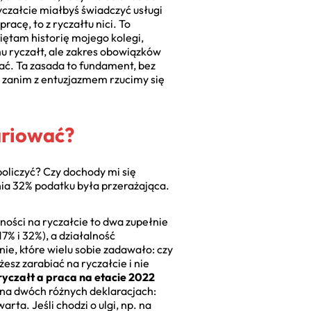
yczałcie miałbyś świadczyć usługi
acę, to z ryczałtu nici. To
iętam historię mojego kolegi,
mu ryczałt, ale zakres obowiązków
ać. Ta zasada to fundament, bez
 zanim z entuzjazmem rzucimy się
ariować?
 policzyć? Czy dochody mi się
ia 32% podatku była przerażająca.
lności na ryczałcie to dwa zupełnie
% i 32%), a działalność
nie, które wielu sobie zadawało: czy
sz zarabiać na ryczałcie i nie
ryczałt a praca na etacie 2022
 na dwóch różnych deklaracjach:
arta. Jeśli chodzi o ulgi, np. na