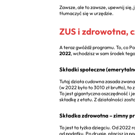
Zawsze, ale to zawsze, upewnij się
tłumaczyć się w urzędzie.
ZUS i zdrowotna, cz
A teraz gwóźdź programu. To, co Po
2022
, wchodzisz w sam środek tego 
Składki społeczne (emerytalna
Tutaj działa cudowna zasada zwan
(w 2022 było to 3010 zł brutto), t
To jest gigantyczna oszczędność i j
składkę z etatu. Z działalności zost
Składka zdrowotna – zimny pr
To jest ta łyżka dziegciu. Od 2022
od podatku. Po drugie, płacisz ją po