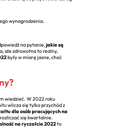
nego wynagrodzenia.
.
Odpowiedź na pytanie,
jakie są
a, ale zdrowotna to realny,
022
były w miarę jasne, choć
lny?
nim wiedzieć. W 2022 roku
tu wlicza się tylko przychód z
czałtu dla osób pracujących na
 rozliczać się kwartalnie.
alność na ryczałcie 2022
to