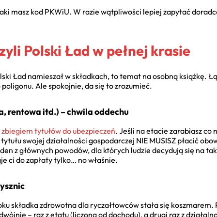
, jaki masz kod PKWiU. W razie wątpliwości lepiej zapytać dora
yli Polski Ład w pełnej krasie
lski Ład namieszał w składkach, to temat na osobną książkę. Ł
poligonu. Ale spokojnie, da się to zrozumieć.
, rentowa itd.) – chwila oddechu
a
zbiegiem tytułów do ubezpieczeń
. Jeśli na etacie zarabiasz c
o z tytułu swojej działalności gospodarczej NIE MUSISZ płacić o
eden z głównych powodów, dla których ludzie decydują się na tak
aje ci do zapłaty tylko… no właśnie.
ysznic
 roku składka zdrowotna dla ryczałtowców stała się koszmarem. P
dwójnie – raz z etatu (liczoną od dochodu), a drugi raz z działaln