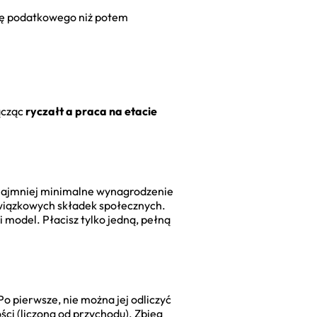
dcę podatkowego niż potem
ącząc
ryczałt a praca na etacie
o najmniej minimalne wynagrodzenie
bowiązkowych składek społecznych.
i model. Płacisz tylko jedną, pełną
o pierwsze, nie można jej odliczyć
ości (liczoną od przychodu). Zbieg