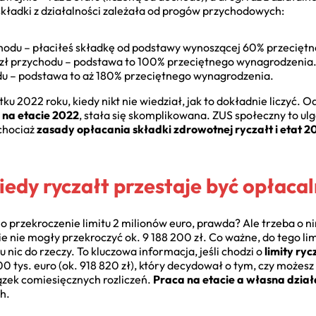
 składki z działalności zależała od progów przychodowych:
hodu – płaciłeś składkę od podstawy wynoszącej 60% przecięt
zł przychodu – podstawa to 100% przeciętnego wynagrodzenia
u – podstawa to aż 180% przeciętnego wynagrodzenia.
 2022 roku, kiedy nikt nie wiedział, jak to dokładnie liczyć. 
y na etacie 2022
, stała się skomplikowana. ZUS społeczny to ulg
 chociaż
zasady opłacania składki zdrowotnej ryczałt i etat 2
iedy ryczałt przestaje być opłaca
 o przekroczenie limitu 2 milionów euro, prawda? Ale trzeba o 
ie nie mogły przekroczyć ok. 9 188 200 zł. Co ważne, do tego limi
tu nic do rzeczy. To kluczowa informacja, jeśli chodzi o
limity ry
 200 tys. euro (ok. 918 820 zł), który decydował o tym, czy możesz
zek comiesięcznych rozliczeń.
Praca na etacie a własna dział
h.