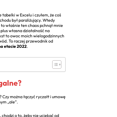
tabelki w Excelu i czułem, że coś
chodu był paraliżujący. Wtedy
, to właśnie ten chaos pchnął mnie
 plus własna działalność na
ekst to owoc moich wielogodzinnych
ywód. To raczej przewodnik od
na etacie 2022
.
egalne?
ić? Czy można łączyć ryczałt i umowę
nym „ale”.
 chodzi o to, żeby nie uciekać od