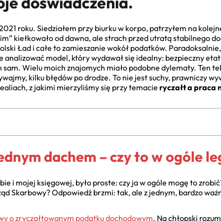
je doświadczenia.
1 roku. Siedziałem przy biurku w korpo, patrzyłem na kolejne 
m” kiełkowało od dawna, ale strach przed utratą stabilnego do
Polski Ład i całe to zamieszanie wokół podatków. Paradoksalnie
 analizować model, który wydawał się idealny: bezpieczny etat
łem sam. Wielu moich znajomych miało podobne dylematy. Ten t
rywajmy, kilku błędów po drodze. To nie jest suchy, prawniczy w
realiach, z jakimi mierzyliśmy się przy temacie
ryczałt a praca 
 jednym dachem – czy to w ogóle l
ie i mojej księgowej, było proste: czy ja w ogóle mogę to zrob
ząd Skarbowy? Odpowiedź brzmi: tak, ale z jednym, bardzo waż
wy o zryczałtowanym podatku dochodowym
. Na chłopski rozum,