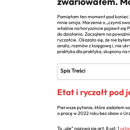
zwariowałem. Mo
Pamiętam ten moment pod koniec 202
mnie omija. Marzenie o „czymś swoi
właśnie na horyzoncie pojawił się 
do działania. Zacząłem na poważnie
ryczałcie. Okazało się, że nie by
analiz, rozmów z księgową i, nie uk
praktyka dla praktyka, skupiony na 
Spis Treści
Etat i ryczałt pod
Pierwsze pytanie, które zadałem sob
o pracę w 2022 roku bez obaw o Ur
To „ale” nazywa się art. 8 ust. 1
usta