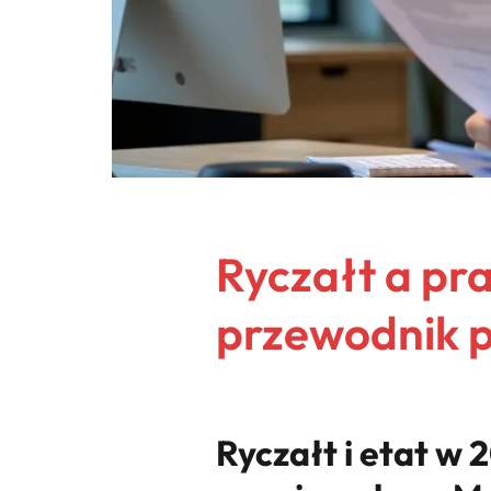
Ryczałt a pr
przewodnik 
Ryczałt i etat w 