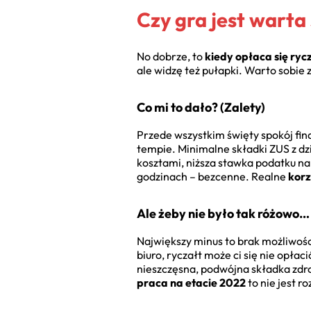
Czy gra jest warta
No dobrze, to
kiedy opłaca się ry
ale widzę też pułapki. Warto sobie 
Co mi to dało? (Zalety)
Przede wszystkim święty spokój fin
tempie. Minimalne składki ZUS z dzi
kosztami, niższa stawka podatku na
godzinach – bezcenne. Realne
korz
Ale żeby nie było tak różowo
Największy minus to brak możliwośc
biuro, ryczałt może ci się nie opłac
nieszczęsna, podwójna składka zdr
praca na etacie 2022
to nie jest r