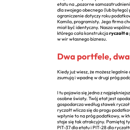
etatu na „pozorne samozatrudnienie
dla swojego obecnego (lub byłego) p
ograniczenie dotyczy roku podatkow
Kamila, programisty. Jego firma ch
miał być identyczny. Nasza wspóln
którego cała konstrukcja
ryczałt a
w wir własnego biznesu.
Dwa portfele, dwa 
Kiedy już wiesz, że możesz legalnie 
zsumują i wpadnę w drugi próg pod
I tu pojawia się jedna z najpiękniej
osobne światy. Twój etat jest opod
gospodarcza według stawek ryczałtu.
ryczałt wlicza się do progu podatk
wpłynie to na próg podatkowy, w kt
staje się tak atrakcyjny. Pamiętaj ty
PIT-37 dla etatu i PIT-28 dla ryczałt