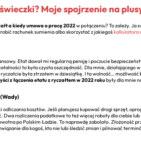
 świeczki? Moje spojrzenie na plus
czałt a kiedy umowa o pracę 2022
w połączeniu? To zależy. Ja s
zrobić rachunek sumienia albo skorzystać z jakiegoś
kalkulatora 
ansowy. Etat dawał mi regularną pensję i poczucie bezpieczeńst
ałalności to była czysta oszczędność. Dla mnie, działającego w
 ryczałcie była strzałem w dziesiątkę. I ta wolność… możliwoś
yści z łączenia etatu z ryczałtem w 2022 roku
były dla mnie 
… (Wady)
i odliczania kosztów. Jeśli planujesz kupować drogi sprzęt, 
ić. Dwa rozliczenia podatkowe to też więcej roboty dla ciebie lub 
owotna po Polskim Ładzie. To naprawdę zabolało. Złożoność pr
ozwiązanie dla kogoś, kto nie lubi śledzić zmian i pilnować termin