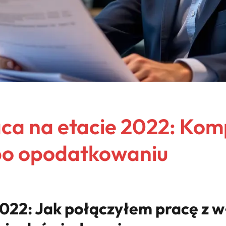
aca na etacie 2022: Kom
po opodatkowaniu
2022: Jak połączyłem pracę z wł