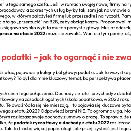
” u tego samego szefa. Jeśli w ramach swojej nowej firmy na r
racodawcy, a zakres tych usług byłby taki sam jak na umowie o pr
ego, w którym założyłeś firmę lub przeszedłeś na ryczałt. Pam
ciała go „przerzucić” na B2B, żeby obciąć koszty. Proponowali 
a księgowa szybko wybiła mu ten pomysł z głowy. Musiał odczek
 praca na etacie 2022
może się zawalić. Warto o tym pamiętać,
podatki – jak to ogarnąć i nie zw
działać, pojawia się kolejny ból głowy: podatki. Jak to wszystko
atkowy? To był dla mnie kluczowy temat, bo perspektywa płacen
szych cech tego połączenia. Dochody z etatu i przychody z działa
atkowany na zasadach ogólnych (skala podatkowa, w 2022 roku 17
 Te dwa źródła się nie mieszają. I tu pojawia się kluczowe pyta
owego z etatu 2022? Odpowiedź brzmi NIE. To ogromna ulga. Może
órym rozliczasz swoje dochody z umowy o pracę. To sprawia, że
lko, że
podatek ryczałtowy a dochody z etatu 2022
rozliczasz
u. Tak, to trochę więcej papierologii, ale przejrzystość jest tego w