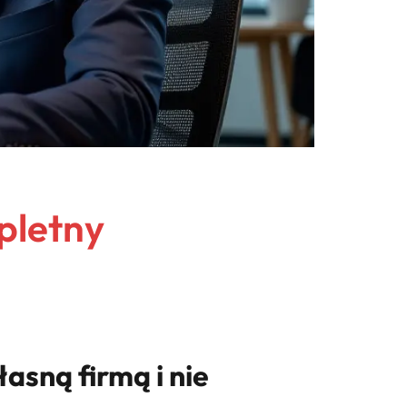
pletny
asną firmą i nie