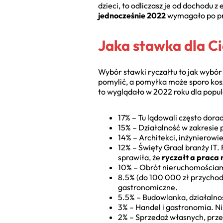
dzieci, to odliczasz je od dochodu z
jednocześnie 2022
wymagało po pro
Jaka stawka dla C
Wybór stawki ryczałtu to jak wybór 
pomylić, a pomyłka może sporo kosz
to wyglądało w 2022 roku dla popul
17% – Tu lądowali często dora
15% – Działalność w zakresie
14% – Architekci, inżynierowi
12% – Święty Graal branży IT
sprawiła, że
ryczałt a praca 
10% – Obrót nieruchomościam
8.5% (do 100 000 zł przychodu
gastronomiczne.
5.5% – Budowlanka, działalno
3% – Handel i gastronomia. Ni
2% – Sprzedaż własnych, prz