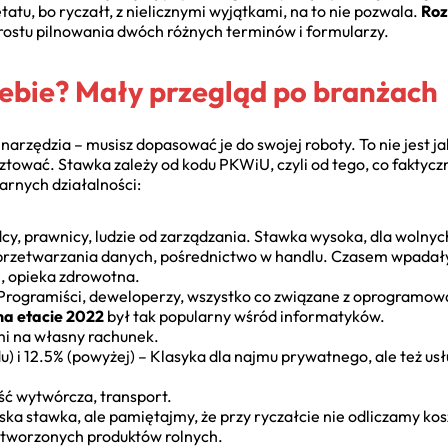
 etatu, bo ryczałt, z nielicznymi wyjątkami, na to nie pozwala.
Roz
stu pilnowania dwóch różnych terminów i formularzy.
iebie? Mały przegląd po branżach
narzędzia – musisz dopasować je do swojej roboty. To nie jest j
tować. Stawka zależy od kodu PKWiU, czyli od tego, co faktyczn
arnych działalności:
dcy, prawnicy, ludzie od zarządzania. Stawka wysoka, dla woln
 przetwarzania danych, pośrednictwo w handlu. Czasem wpadały t
e, opieka zdrowotna.
. Programiści, deweloperzy, wszystko co związane z oprogramow
na etacie 2022
był tak popularny wśród informatyków.
i na własny rachunek.
) i 12.5% (powyżej) – Klasyka dla najmu prywatnego, ale też usł
ść wytwórcza, transport.
ska stawka, ale pamiętajmy, że przy ryczałcie nie odliczamy ko
etworzonych produktów rolnych.