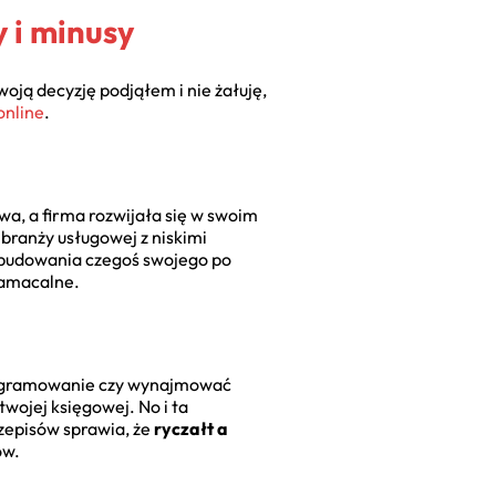
y i minusy
woją decyzję podjąłem i nie żałuję,
online
.
wa, a firma rozwijała się w swoim
 branży usługowej z niskimi
ć budowania czegoś swojego po
namacalne.
oprogramowanie czy wynajmować
twojej księgowej. No i ta
zepisów sprawia, że
ryczałt a
ów.