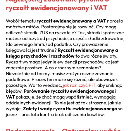
ryczałt ewidencjonowany i VAT
Wokół tematu
ryczałt ewidencjonowany a VAT
narosło
mnóstwo mitów. Postarajmy się je rozwiać. Czy mogę
odliczać składki ZUS na ryczałcie? Tak, składki społeczne
możesz odliczyć od przychodu, a część składki zdrowotnej
(do pewnego limitu) od podatku. Czy prowadzenie
księgowości jest trudne?
Ryczałt ewidencjonowany a
księga przychodów i rozchodów
to dwa różne światy.
Ryczałt wymaga jedynie ewidencji przychodów, co jest
znacznie prostsze. A co z rocznym zeznaniem?
Niezależnie od formy, musisz złożyć roczne zeznanie
podatkowe. Proces ten może się różnić, ale obowiązek
pozostaje. Warto wiedzieć,
jak rozliczyć PIT
, aby uniknąć
błędów.
Porównanie ryczałtu ewidencjonowanego i
VAT
pokazuje, że choć mogą współistnieć, wymagają
oddzielnych ewidencji. To nie jest aż tak straszne, jak się
wydaje.
Zalety i wady ryczałtu ewidencjonowanego
są
jasne – prostota kontra brak odliczenia kosztów.