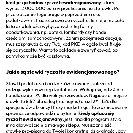
limit przychodów ryczałt ewidencjonowany
, który
wynosi 2 000 000 euro w przeliczeniu na złotówki. Po
przekroczeniu tego progu w poprzednim roku
podatkowym, tracisz prawo do ryczałtu. Istnieje też cała
lista działalności wyłączonych z tej formy
opodatkowania, np. apteki, lombardy czy handel
częściami samochodowymi. Zanim podejmiesz decyzję,
musisz sprawdzić, czy Twój kod PKD w ogóle kwalifikuje
się do ryczałtu. Warto to dokładnie zweryfikować, bo
pomyłka może być kosztowna.
Jakie są stawki ryczałtu ewidencjonowanego?
Stawki podatku są bardzo zróżnicowane i zależą od
rodzaju wykonywanej działalności. Wahają się od 2% dla
handlu aż do 17% dla wolnych zawodów. Najpopularniejsze
stawki to 8,5% dla usług (np. najmu) oraz 12% i 15% dla
specjalistów z branży IT czy marketingu. To zróżnicowanie
sprawia, że odpowiedź na pytanie,
kiedy opłaca się
ryczałt ewidencjonowany
, jest inna dla programisty, a
inna dla właściciela małego sklepu. Musisz znaleźć
stawkę przypisaną do Twojej konkretnej działalności, aby