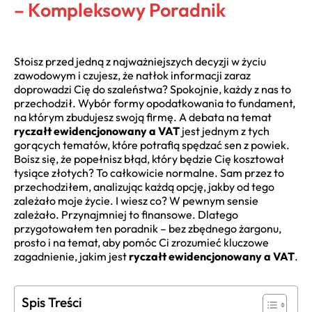
– Kompleksowy Poradnik
Stoisz przed jedną z najważniejszych decyzji w życiu
zawodowym i czujesz, że natłok informacji zaraz
doprowadzi Cię do szaleństwa? Spokojnie, każdy z nas to
przechodził. Wybór formy opodatkowania to fundament,
na którym zbudujesz swoją firmę. A debata na temat
ryczałt ewidencjonowany a VAT
jest jednym z tych
gorących tematów, które potrafią spędzać sen z powiek.
Boisz się, że popełnisz błąd, który będzie Cię kosztował
tysiące złotych? To całkowicie normalne. Sam przez to
przechodziłem, analizując każdą opcję, jakby od tego
zależało moje życie. I wiesz co? W pewnym sensie
zależało. Przynajmniej to finansowe. Dlatego
przygotowałem ten poradnik – bez zbędnego żargonu,
prosto i na temat, aby pomóc Ci zrozumieć kluczowe
zagadnienie, jakim jest
ryczałt ewidencjonowany a VAT
.
Spis Treści