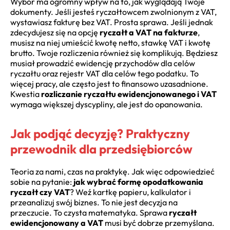
Wybór ma ogromny wpływ na to, jak wyglądają Twoje
dokumenty. Jeśli jesteś ryczałtowcem zwolnionym z VAT,
wystawiasz fakturę bez VAT. Prosta sprawa. Jeśli jednak
zdecydujesz się na opcję
ryczałt a VAT na fakturze
,
musisz na niej umieścić kwotę netto, stawkę VAT i kwotę
brutto. Twoje rozliczenia również się komplikują. Będziesz
musiał prowadzić ewidencję przychodów dla celów
ryczałtu oraz rejestr VAT dla celów tego podatku. To
więcej pracy, ale często jest to finansowo uzasadnione.
Kwestia
rozliczanie ryczałtu ewidencjonowanego i VAT
wymaga większej dyscypliny, ale jest do opanowania.
Jak podjąć decyzję? Praktyczny
przewodnik dla przedsiębiorców
Teoria za nami, czas na praktykę. Jak więc odpowiedzieć
sobie na pytanie:
jak wybrać formę opodatkowania
ryczałt czy VAT
? Weź kartkę papieru, kalkulator i
przeanalizuj swój biznes. To nie jest decyzja na
przeczucie. To czysta matematyka. Sprawa
ryczałt
ewidencjonowany a VAT
musi być dobrze przemyślana.