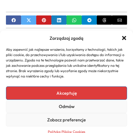
PREVIOUS
Zarządzaj zgodą
Jak prowadzić działalność gospodarczą w domu –
Aby zapewnić jak najlepsze wrażenia, korzystamy z technologii, takich jak
Kompleksowy poradnik
pliki cookie, do przechowywania i/lub uzyskiwania dostępu do informacji o
urządzeniu. Zgoda na te technologie pozwoli nam przetwarzać dane, takie
NEXT
jak zachowanie podczas przeglądania lub unikalne identyfikatory na tej
stronie. Brak wyrażenia zgody lub wycofanie zgody może niekorzystnie
Urząd pracy dotacje na rozpoczęcie działalności
wpłynąć na niektóre cechy i funkcje.
Przewodnik po dofinansowaniu
Akceptuję
Odmów
Copyright 2026. All rights
Polityka
reserved powered by
Prywatności
Zobacz preferencje
naturoda.eu
Polityka Plików Cookies