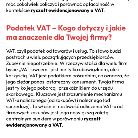
móc cokolwiek policzyć i porównać opłacalność w
kontekście
ryczałt ewidencjonowany a VAT
.
Podatek VAT – Kogo dotyczy i jakie
ma znaczenie dla Twojej firmy?
VAT, czyli podatek od towarów i usług. To słowo budzi
postrach u wielu początkujących przedsiębiorców.
Zupełnie niepotrzebnie. W rzeczywistości dla wielu firm
bycie „VAT-owcem” jest nie tylko obowiązkiem, ale i
korzyścią. VAT jest podatkiem pośrednim, co oznacza, że
jego ciężar ponosi ostateczny konsument. Twoja firma
jest tylko jego poborcą i przekaźnikiem do urzędu
skarbowego. Kluczowe jest zrozumienie mechanizmu
VAT-u naliczonego (od zakupów) i należnego (od
sprzedaży). To właśnie możliwość odliczenia VAT-u od
firmowych zakupów jest jego największą zaletą i
centralnym punktem w porównaniu
ryczałt
ewidencjonowany a VAT
.