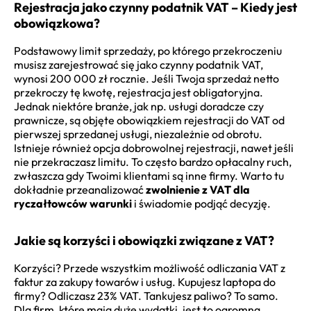
Rejestracja jako czynny podatnik VAT – Kiedy jest
obowiązkowa?
Podstawowy limit sprzedaży, po którego przekroczeniu
musisz zarejestrować się jako czynny podatnik VAT,
wynosi 200 000 zł rocznie. Jeśli Twoja sprzedaż netto
przekroczy tę kwotę, rejestracja jest obligatoryjna.
Jednak niektóre branże, jak np. usługi doradcze czy
prawnicze, są objęte obowiązkiem rejestracji do VAT od
pierwszej sprzedanej usługi, niezależnie od obrotu.
Istnieje również opcja dobrowolnej rejestracji, nawet jeśli
nie przekraczasz limitu. To często bardzo opłacalny ruch,
zwłaszcza gdy Twoimi klientami są inne firmy. Warto tu
dokładnie przeanalizować
zwolnienie z VAT dla
ryczałtowców warunki
i świadomie podjąć decyzję.
Jakie są korzyści i obowiązki związane z VAT?
Korzyści? Przede wszystkim możliwość odliczania VAT z
faktur za zakupy towarów i usług. Kupujesz laptopa do
firmy? Odliczasz 23% VAT. Tankujesz paliwo? To samo.
Dla firm, które mają duże wydatki, jest to ogromna