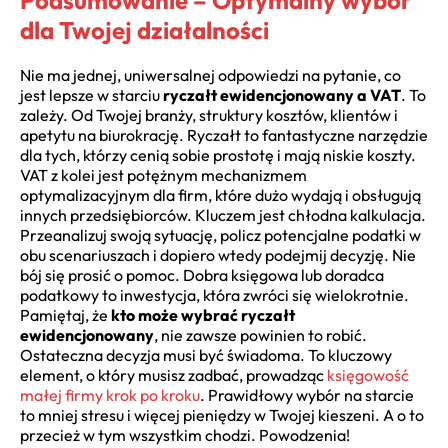
Podsumowanie – Optymalny wybór
dla Twojej działalności
Nie ma jednej, uniwersalnej odpowiedzi na pytanie, co
jest lepsze w starciu
ryczałt ewidencjonowany a VAT
. To
zależy. Od Twojej branży, struktury kosztów, klientów i
apetytu na biurokrację. Ryczałt to fantastyczne narzędzie
dla tych, którzy cenią sobie prostotę i mają niskie koszty.
VAT z kolei jest potężnym mechanizmem
optymalizacyjnym dla firm, które dużo wydają i obsługują
innych przedsiębiorców. Kluczem jest chłodna kalkulacja.
Przeanalizuj swoją sytuację, policz potencjalne podatki w
obu scenariuszach i dopiero wtedy podejmij decyzję. Nie
bój się prosić o pomoc. Dobra księgowa lub doradca
podatkowy to inwestycja, która zwróci się wielokrotnie.
Pamiętaj, że
kto może wybrać ryczałt
ewidencjonowany
, nie zawsze powinien to robić.
Ostateczna decyzja musi być świadoma. To kluczowy
element, o który musisz zadbać, prowadząc
księgowość
małej firmy krok po kroku
. Prawidłowy wybór na starcie
to mniej stresu i więcej pieniędzy w Twojej kieszeni. A o to
przecież w tym wszystkim chodzi. Powodzenia!