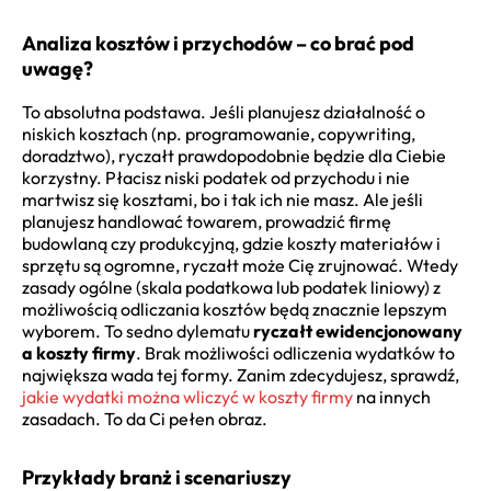
Analiza kosztów i przychodów – co brać pod
uwagę?
To absolutna podstawa. Jeśli planujesz działalność o
niskich kosztach (np. programowanie, copywriting,
doradztwo), ryczałt prawdopodobnie będzie dla Ciebie
korzystny. Płacisz niski podatek od przychodu i nie
martwisz się kosztami, bo i tak ich nie masz. Ale jeśli
planujesz handlować towarem, prowadzić firmę
budowlaną czy produkcyjną, gdzie koszty materiałów i
sprzętu są ogromne, ryczałt może Cię zrujnować. Wtedy
zasady ogólne (skala podatkowa lub podatek liniowy) z
możliwością odliczania kosztów będą znacznie lepszym
wyborem. To sedno dylematu
ryczałt ewidencjonowany
a koszty firmy
. Brak możliwości odliczenia wydatków to
największa wada tej formy. Zanim zdecydujesz, sprawdź,
jakie wydatki można wliczyć w koszty firmy
na innych
zasadach. To da Ci pełen obraz.
Przykłady branż i scenariuszy