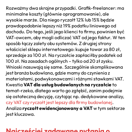
Rozważmy dwa skrajne przypadki. Grafik-freelancer: ma
minimalne koszty (głównie oprogramowanie), ale
wysokie marże. Dla niego ryczałt 12% lub 15% będzie
prawdopodobnie lepszy niż 19% podatku liniowego od
dochodu. Do tego, jeśli jego klienci to firmy, powinien być
VAT-owcem, aby mogli odliczać VAT od jego faktur. W ten
sposób łączy zalety obu systemów. Z drugiej strony
właściciel sklepu internetowego: kupuje towar za 80 zł,
sprzedaje za 100 zł. Na ryczałcie zapłaciłby podatek od
100 zł. Na zasadach ogólnych – tylko od 20 zł zysku.
Wnioski nasuwają się same. Szczególnie skomplikowana
jest branża budowlana, gdzie mamy do czynienia z
materiałami, podwykonawcami i różnymi stawkami VAT.
Kwestia
VAT dla usług budowlanych na ryczałcie
to
temat-rzeka, dlatego warto go zgłębić, zanim podejmie
się ostateczną decyzję, czytając np. dedykowane analizy,
czy VAT czy ryczałt jest lepszy dla firmy budowlanej
.
Analiza
ryczałt ewidencjonowany a VAT
w tym sektorze
jest kluczowa.
Najczęściej zadawane pytania o