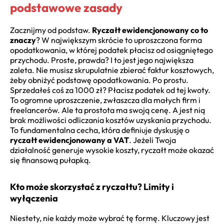
podstawowe zasady
Zacznijmy od podstaw.
Ryczałt ewidencjonowany co to
znaczy
? W największym skrócie to uproszczona forma
opodatkowania, w której podatek płacisz od osiągniętego
przychodu. Proste, prawda? I to jest jego największa
zaleta. Nie musisz skrupulatnie zbierać faktur kosztowych,
żeby obniżyć podstawę opodatkowania. Po prostu.
Sprzedałeś coś za 1000 zł? Płacisz podatek od tej kwoty.
To ogromne uproszczenie, zwłaszcza dla małych firm i
freelancerów. Ale ta prostota ma swoją cenę. A jest nią
brak możliwości odliczania kosztów uzyskania przychodu.
To fundamentalna cecha, która definiuje dyskusję o
ryczałt ewidencjonowany a VAT
. Jeżeli Twoja
działalność generuje wysokie koszty, ryczałt może okazać
się finansową pułapką.
Kto może skorzystać z ryczałtu? Limity i
wyłączenia
Niestety, nie każdy może wybrać tę formę. Kluczowy jest