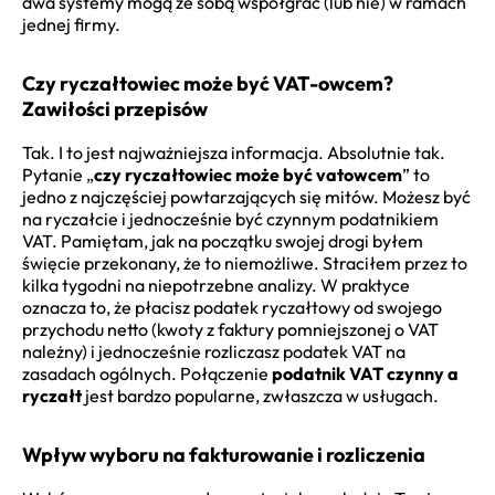
dwa systemy mogą ze sobą współgrać (lub nie) w ramach
jednej firmy.
Czy ryczałtowiec może być VAT-owcem?
Zawiłości przepisów
Tak. I to jest najważniejsza informacja. Absolutnie tak.
Pytanie „
czy ryczałtowiec może być vatowcem
” to
jedno z najczęściej powtarzających się mitów. Możesz być
na ryczałcie i jednocześnie być czynnym podatnikiem
VAT. Pamiętam, jak na początku swojej drogi byłem
święcie przekonany, że to niemożliwe. Straciłem przez to
kilka tygodni na niepotrzebne analizy. W praktyce
oznacza to, że płacisz podatek ryczałtowy od swojego
przychodu netto (kwoty z faktury pomniejszonej o VAT
należny) i jednocześnie rozliczasz podatek VAT na
zasadach ogólnych. Połączenie
podatnik VAT czynny a
ryczałt
jest bardzo popularne, zwłaszcza w usługach.
Wpływ wyboru na fakturowanie i rozliczenia