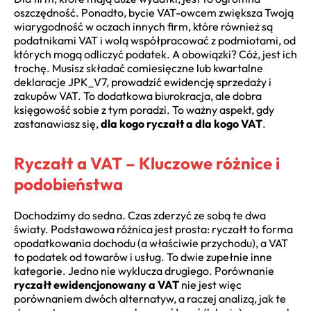
oszczędność. Ponadto, bycie VAT-owcem zwiększa Twoją
wiarygodność w oczach innych firm, które również są
podatnikami VAT i wolą współpracować z podmiotami, od
których mogą odliczyć podatek. A obowiązki? Cóż, jest ich
trochę. Musisz składać comiesięczne lub kwartalne
deklaracje JPK_V7, prowadzić ewidencję sprzedaży i
zakupów VAT. To dodatkowa biurokracja, ale dobra
księgowość sobie z tym poradzi. To ważny aspekt, gdy
zastanawiasz się,
dla kogo ryczałt a dla kogo VAT
.
Ryczałt a VAT – Kluczowe różnice i
podobieństwa
Dochodzimy do sedna. Czas zderzyć ze sobą te dwa
światy. Podstawowa różnica jest prosta: ryczałt to forma
opodatkowania dochodu (a właściwie przychodu), a VAT
to podatek od towarów i usług. To dwie zupełnie inne
kategorie. Jedno nie wyklucza drugiego. Porównanie
ryczałt ewidencjonowany a VAT
nie jest więc
porównaniem dwóch alternatyw, a raczej analizą, jak te