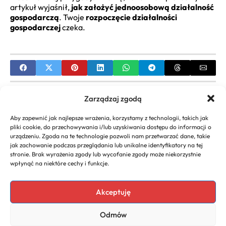
artykuł wyjaśnił,
jak założyć jednoosobową działalność
gospodarczą
. Twoje
rozpoczęcie działalności
gospodarczej
czeka.
PREVIOUS
Zarządzaj zgodą
Dochodowy pomysł na biznes internetowy – Twój
Aby zapewnić jak najlepsze wrażenia, korzystamy z technologii, takich jak
przewodnik
pliki cookie, do przechowywania i/lub uzyskiwania dostępu do informacji o
urządzeniu. Zgoda na te technologie pozwoli nam przetwarzać dane, takie
NEXT
jak zachowanie podczas przeglądania lub unikalne identyfikatory na tej
stronie. Brak wyrażenia zgody lub wycofanie zgody może niekorzystnie
Ładne nazwy dla firmy Jak znaleźć idealną nazwę
wpłynąć na niektóre cechy i funkcje.
dla Twojego biznesu
Akceptuję
Odmów
Copyright 2026. All rights