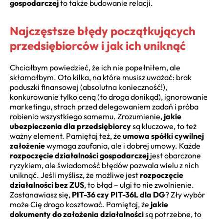
gospodarczej
to także budowanie relacji.
Najczęstsze błędy początkujących
przedsiębiorców i jak ich uniknąć
Chciałbym powiedzieć, że ich nie popełniłem, ale
skłamałbym. Oto kilka, na które musisz uważać: brak
poduszki finansowej (absolutna konieczność!),
konkurowanie tylko ceną (to droga donikąd), ignorowanie
marketingu, strach przed delegowaniem zadań i próba
robienia wszystkiego samemu. Zrozumienie,
jakie
ubezpieczenia dla przedsiębiorcy
są kluczowe, to też
ważny element. Pamiętaj też, że
umowa spółki cywilnej
założenie
wymaga zaufania, ale i dobrej umowy. Każde
rozpoczęcie działalności gospodarczej
jest obarczone
ryzykiem, ale świadomość błędów pozwala wielu z nich
uniknąć. Jeśli myślisz, że możliwe jest
rozpoczęcie
działalności bez ZUS
, to błąd – ulgi to nie zwolnienie.
Zastanawiasz się,
PIT-36 czy PIT-36L dla DG
? Zły wybór
może Cię drogo kosztować. Pamiętaj, że
jakie
dokumenty do założenia działalności
są potrzebne, to