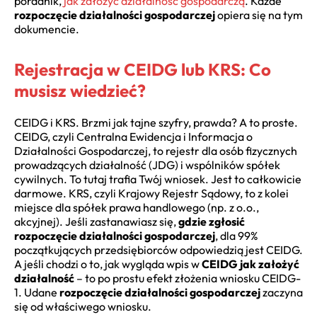
poradnik,
jak założyć działalność gospodarczą
. Każde
rozpoczęcie działalności gospodarczej
opiera się na tym
dokumencie.
Rejestracja w CEIDG lub KRS: Co
musisz wiedzieć?
CEIDG i KRS. Brzmi jak tajne szyfry, prawda? A to proste.
CEIDG, czyli Centralna Ewidencja i Informacja o
Działalności Gospodarczej, to rejestr dla osób fizycznych
prowadzących działalność (JDG) i wspólników spółek
cywilnych. To tutaj trafia Twój wniosek. Jest to całkowicie
darmowe. KRS, czyli Krajowy Rejestr Sądowy, to z kolei
miejsce dla spółek prawa handlowego (np. z o.o.,
akcyjnej). Jeśli zastanawiasz się,
gdzie zgłosić
rozpoczęcie działalności gospodarczej
, dla 99%
początkujących przedsiębiorców odpowiedzią jest CEIDG.
A jeśli chodzi o to, jak wygląda wpis w
CEIDG jak założyć
działalność
– to po prostu efekt złożenia wniosku CEIDG-
1. Udane
rozpoczęcie działalności gospodarczej
zaczyna
się od właściwego wniosku.