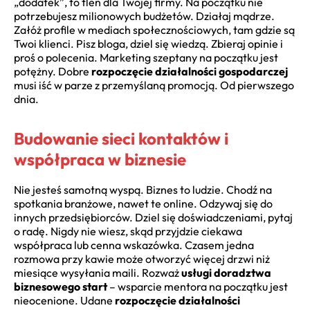
„dodatek”, to tlen dla Twojej firmy. Na początku nie
potrzebujesz milionowych budżetów. Działaj mądrze.
Załóż profile w mediach społecznościowych, tam gdzie są
Twoi klienci. Pisz bloga, dziel się wiedzą. Zbieraj opinie i
proś o polecenia. Marketing szeptany na początku jest
potężny. Dobre
rozpoczęcie działalności gospodarczej
musi iść w parze z przemyślaną promocją. Od pierwszego
dnia.
Budowanie sieci kontaktów i
współpraca w biznesie
Nie jesteś samotną wyspą. Biznes to ludzie. Chodź na
spotkania branżowe, nawet te online. Odzywaj się do
innych przedsiębiorców. Dziel się doświadczeniami, pytaj
o radę. Nigdy nie wiesz, skąd przyjdzie ciekawa
współpraca lub cenna wskazówka. Czasem jedna
rozmowa przy kawie może otworzyć więcej drzwi niż
miesiące wysyłania maili. Rozważ
usługi doradztwa
biznesowego start
– wsparcie mentora na początku jest
nieocenione. Udane
rozpoczęcie działalności