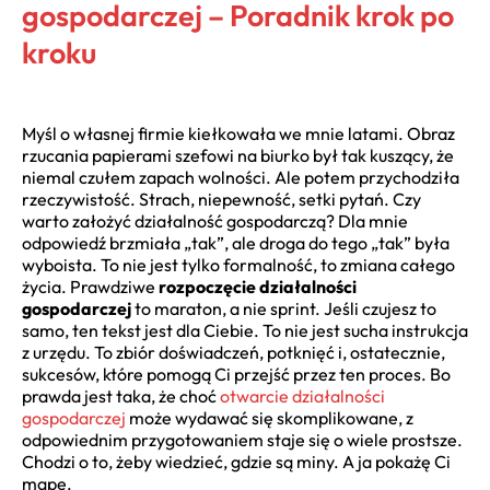
gospodarczej – Poradnik krok po
kroku
Myśl o własnej firmie kiełkowała we mnie latami. Obraz
rzucania papierami szefowi na biurko był tak kuszący, że
niemal czułem zapach wolności. Ale potem przychodziła
rzeczywistość. Strach, niepewność, setki pytań. Czy
warto założyć działalność gospodarczą? Dla mnie
odpowiedź brzmiała „tak”, ale droga do tego „tak” była
wyboista. To nie jest tylko formalność, to zmiana całego
życia. Prawdziwe
rozpoczęcie działalności
gospodarczej
to maraton, a nie sprint. Jeśli czujesz to
samo, ten tekst jest dla Ciebie. To nie jest sucha instrukcja
z urzędu. To zbiór doświadczeń, potknięć i, ostatecznie,
sukcesów, które pomogą Ci przejść przez ten proces. Bo
prawda jest taka, że choć
otwarcie działalności
gospodarczej
może wydawać się skomplikowane, z
odpowiednim przygotowaniem staje się o wiele prostsze.
Chodzi o to, żeby wiedzieć, gdzie są miny. A ja pokażę Ci
mapę.