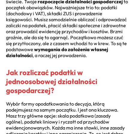
świecie. Twoje
rozpoczęcie działalności gospodarczej
to
początek obowiązków. Najważniejsze trio to: podatki
(dochodowy i VAT), składki ZUS i prowadzenie
księgowości. Musisz samodzielnie obliczać i odprowadzać
zaliczki na podatek, płacić składki społeczne i zdrowotne
oraz prowadzić ewidencję przychodów i kosztów. Brzmi
groźnie, ale da się to ogarnąć. Początkowo możesz czuć
się przytłoczony, ale z czasem wchodzi to w krew. To są te
podstawowe
wymagania do założenia własnej
działalności
, a raczej jej prowadzenia.
Jak rozliczać podatki w
jednoosobowej działalności
gospodarczej?
Wybór formy opodatkowania to decyzja, którą
podejmujesz na samym początku. I jest ona kluczowa.
Masz trzy główne opcje: skala podatkowa (zasady
ogólne), podatek liniowy i ryczałt od przychodów
ewidencjonowanych. Każda ma inne stawki, inne zasady
odliczania kosztów i inne ograniczenia. To, co jest dobre