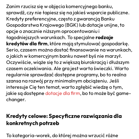
Zanim rzucisz się w objęcia komercyjnego banku,
sprawdź, czy nie łapiesz się na jakieś wsparcie publiczne.
Kredyty preferencyjne, często z gwarancją Banku
Gospodarstwa Krajowego (BGK) lub dotacje unijne, to
opcje o znacznie niższym oprocentowaniu i
łagodniejszych warunkach. To specjalne
rodzaje
kredytów dla firm
, które mają stymulować gospodarkę.
Serio, czasem można dostać finansowanie na warunkach,
o jakich w komercyjnym banku nawet byś nie marzył.
Oczywiście, wiąże się to z większą biurokracją i dłuższym
czasem oczekiwania. Ale gra jest warta świeczki. Warto
regularnie sprawdzać dostępne programy, bo to realna
szansa na rozwój przy minimalnym obciążeniu. Jeśli
interesuje Cię ten temat, warto zgłębić wiedzę o tym,
jakie są dostępne
dotacje dla firm
, bo to może być game-
changer.
Kredyty celowe: Specyficzne rozwiązania dla
konkretnych potrzeb
To kategoria-worek, do której można wrzucić różne