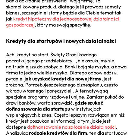
Banki dokładnie prześwietlą Twoją firmę. To
skomplikowany produkt, dlatego jeśli prowadzisz mały
biznes, szczególnie istotny będzie dla Ciebie temat taki
jak
kredyt hipoteczny dla jednoosobowej działalności
gospodarczej
, który ma swoją specyfikę.
Kredyty dla startupów i nowych działalności
Ach, kredyt na start. Święty Graal każdego
początkującego przedsiębiorcy. I, nie oszukujmy się,
najtrudniejszy do zdobycia. Banki boją się ryzyka, a nowa
firma to jedno wielkie ryzyko. Dlatego odpowiedź на
pytanie,
jak uzyskać kredyt dla nowej firmy
, jest
złożona. Potrzebujesz żelaznego biznesplanu, często
wkładu własnego i poręczycieli. Alternatywą są
specjalne programy rządowe i unijne. Zamiast pukać do
drzwi banków, warto sprawdzić,
gdzie szukać
dofinansowania dla startupu
w instytucjach
wspierających biznes. Często lepszym rozwiązaniem niż
kredyt jest poszukanie informacji o tym, jakie jest
dostępne
dofinansowanie na założenie działalności
.
Analizując
rodzaje kredytów dla firm
, ten dla startupów