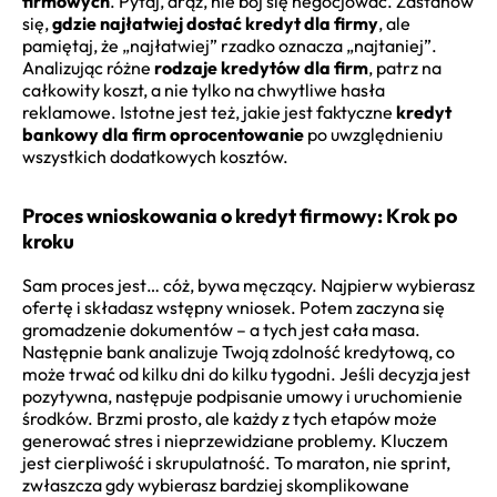
firmowych
. Pytaj, drąż, nie bój się negocjować. Zastanów
się,
gdzie najłatwiej dostać kredyt dla firmy
, ale
pamiętaj, że „najłatwiej” rzadko oznacza „najtaniej”.
Analizując różne
rodzaje kredytów dla firm
, patrz na
całkowity koszt, a nie tylko na chwytliwe hasła
reklamowe. Istotne jest też, jakie jest faktyczne
kredyt
bankowy dla firm oprocentowanie
po uwzględnieniu
wszystkich dodatkowych kosztów.
Proces wnioskowania o kredyt firmowy: Krok po
kroku
Sam proces jest… cóż, bywa męczący. Najpierw wybierasz
ofertę i składasz wstępny wniosek. Potem zaczyna się
gromadzenie dokumentów – a tych jest cała masa.
Następnie bank analizuje Twoją zdolność kredytową, co
może trwać od kilku dni do kilku tygodni. Jeśli decyzja jest
pozytywna, następuje podpisanie umowy i uruchomienie
środków. Brzmi prosto, ale każdy z tych etapów może
generować stres i nieprzewidziane problemy. Kluczem
jest cierpliwość i skrupulatność. To maraton, nie sprint,
zwłaszcza gdy wybierasz bardziej skomplikowane