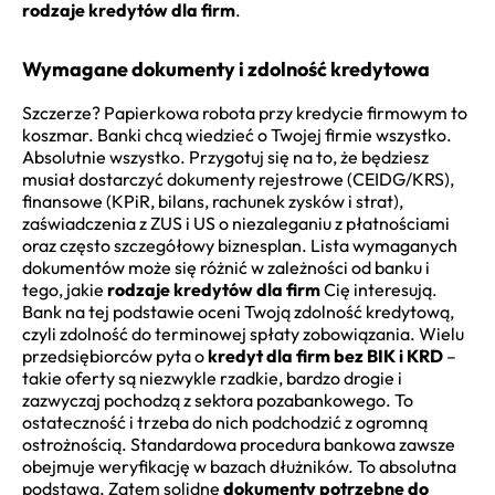
rodzaje kredytów dla firm
.
Wymagane dokumenty i zdolność kredytowa
Szczerze? Papierkowa robota przy kredycie firmowym to
koszmar. Banki chcą wiedzieć o Twojej firmie wszystko.
Absolutnie wszystko. Przygotuj się na to, że będziesz
musiał dostarczyć dokumenty rejestrowe (CEIDG/KRS),
finansowe (KPiR, bilans, rachunek zysków i strat),
zaświadczenia z ZUS i US o niezaleganiu z płatnościami
oraz często szczegółowy biznesplan. Lista wymaganych
dokumentów może się różnić w zależności od banku i
tego, jakie
rodzaje kredytów dla firm
Cię interesują.
Bank na tej podstawie oceni Twoją zdolność kredytową,
czyli zdolność do terminowej spłaty zobowiązania. Wielu
przedsiębiorców pyta o
kredyt dla firm bez BIK i KRD
–
takie oferty są niezwykle rzadkie, bardzo drogie i
zazwyczaj pochodzą z sektora pozabankowego. To
ostateczność i trzeba do nich podchodzić z ogromną
ostrożnością. Standardowa procedura bankowa zawsze
obejmuje weryfikację w bazach dłużników. To absolutna
podstawa. Zatem solidne
dokumenty potrzebne do