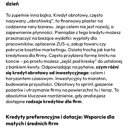
dzień
To zupełnie inna bajka. Kredyt obrotowy, często
nazywany „obrotówką”, to finansowy plaster na
codzienne rany biznesu. Jego celem nie jest rozwój, a
zapewnienie płynności. Pieniądze z tego kredytu możesz
przeznaczyć na bieżące wydatki: wypłaty dla
pracowników, opłacenie ZUS-u, zakup towaru czy
pokrycie kosztów marketingu. Działa trochę jak karta
kredytowa dla firmy. Często przybiera formę limitu na
koncie – po prostu możesz „zejść pod kreskę” do ustalonej
z bankiem kwoty. Odpowiadając na pytanie,
czym różni
się kredyt obrotowy od inwestycyjnego
: celem i
horyzontem czasowym. Inwestycyjny to maraton,
budowanie przyszłości. Obrotowy to sprint, gaszenie
pożarów i utrzymanie firmy na powierzchni tu i teraz. To
absolutnie kluczowe rozróżnienie, gdy analizujesz
dostępne
rodzaje kredytów dla firm
.
Kredyty preferencyjne i dotacje: Wsparcie dla
małych i średnich firm