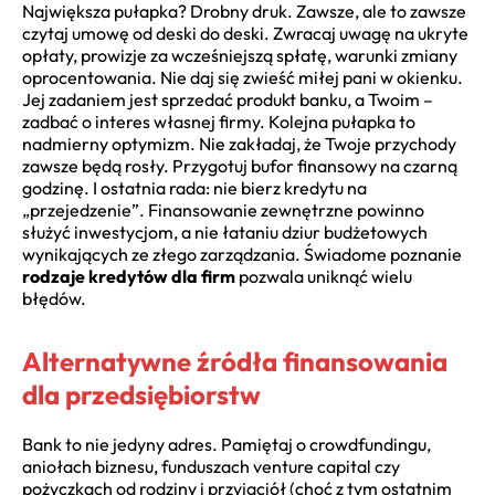
Największa pułapka? Drobny druk. Zawsze, ale to zawsze
czytaj umowę od deski do deski. Zwracaj uwagę na ukryte
opłaty, prowizje za wcześniejszą spłatę, warunki zmiany
oprocentowania. Nie daj się zwieść miłej pani w okienku.
Jej zadaniem jest sprzedać produkt banku, a Twoim –
zadbać o interes własnej firmy. Kolejna pułapka to
nadmierny optymizm. Nie zakładaj, że Twoje przychody
zawsze będą rosły. Przygotuj bufor finansowy na czarną
godzinę. I ostatnia rada: nie bierz kredytu na
„przejedzenie”. Finansowanie zewnętrzne powinno
służyć inwestycjom, a nie łataniu dziur budżetowych
wynikających ze złego zarządzania. Świadome poznanie
rodzaje kredytów dla firm
pozwala uniknąć wielu
błędów.
Alternatywne źródła finansowania
dla przedsiębiorstw
Bank to nie jedyny adres. Pamiętaj o crowdfundingu,
aniołach biznesu, funduszach venture capital czy
pożyczkach od rodziny i przyjaciół (choć z tym ostatnim