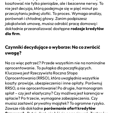
kosztować nie tylko pieniądze, ale i bezcenne nerwy. To
nie jest decyzja, którą podejmuje się w pięć minut po
przeczytaniu jednej ulotki. To proces. Wymaga analizy,
porównań i chłodnej głowy. Zanim podpiszesz
jakąkolwiek umowę, musisz odrobić pracę domową i
dokładnie przeanalizować dostępne
rodzaje kredytów
dla firm
.
Czynniki decydujące o wyborze: Na co zwrócić
uwagę?
Na co więc patrzeć? Przede wszystkim nie na nominalne
oprocentowanie. To pułapka dla początkujących.
Kluczowa jest Rzeczywista Roczna Stopa
Oprocentowania (RRSO), która uwzględnia wszystkie
koszty: prowizje, ubezpieczenia i inne opłaty. Porównuj
RRSO, a nie oprocentowanie! Po drugie, harmonogram
spłat – czy jest elastyczny? Czy możliwa jest karencja w
spłacie? Po trzecie, wymagane zabezpieczenia. Czy
musisz zastawić prywatny majątek? To ogromne ryzyko.
Zawsze rób dokładne
porównanie ofert kredytów