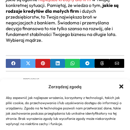
konkretnej sytuacji. Pamiętaj, że wiedza o tym,
jakie są
rodzaje kredytów dla małych firm
i dużych
przedsiębiorstw, to Twoja największa broń w
negocjacjach z bankiem. Świadoma i przemyślana
decyzja finansowa to nie tylko szansa na rozwój, ale i
fundament stabilności Twojego biznesu na długie lata.
Wybieraj mądrze.
PREVIOUS
Zarządzaj zgodą
CEIDG Centralna Ewidencja Działalności
Gospodarczej: Kompletny Przewodnik
Aby zapewnić jak najlepsze wrażenia, korzystamy z technologii, takich jak
pliki cookie, do przechowywania i/lub uzyskiwania dostępu do informacji o
NEXT
urządzeniu. Zgoda na te technologie pozwoli nam przetwarzać dane, takie
jak zachowanie podczas przeglądania lub unikalne identyfikatory na tej
Zakładanie i prowadzenie jednoosobowej
stronie. Brak wyrażenia zgody lub wycofanie zgody może niekorzystnie
działalności gospodarczej | Kompleksowy
wpłynąć na niektóre cechy i funkcje.
Przewodnik