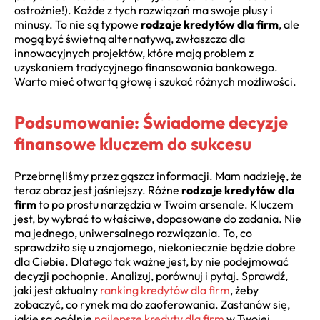
ostrożnie!). Każde z tych rozwiązań ma swoje plusy i
minusy. To nie są typowe
rodzaje kredytów dla firm
, ale
mogą być świetną alternatywą, zwłaszcza dla
innowacyjnych projektów, które mają problem z
uzyskaniem tradycyjnego finansowania bankowego.
Warto mieć otwartą głowę i szukać różnych możliwości.
Podsumowanie: Świadome decyzje
finansowe kluczem do sukcesu
Przebrnęliśmy przez gąszcz informacji. Mam nadzieję, że
teraz obraz jest jaśniejszy. Różne
rodzaje kredytów dla
firm
to po prostu narzędzia w Twoim arsenale. Kluczem
jest, by wybrać to właściwe, dopasowane do zadania. Nie
ma jednego, uniwersalnego rozwiązania. To, co
sprawdziło się u znajomego, niekoniecznie będzie dobre
dla Ciebie. Dlatego tak ważne jest, by nie podejmować
decyzji pochopnie. Analizuj, porównuj i pytaj. Sprawdź,
jaki jest aktualny
ranking kredytów dla firm
, żeby
zobaczyć, co rynek ma do zaoferowania. Zastanów się,
jakie są ogólnie
najlepsze kredyty dla firm
w Twojej