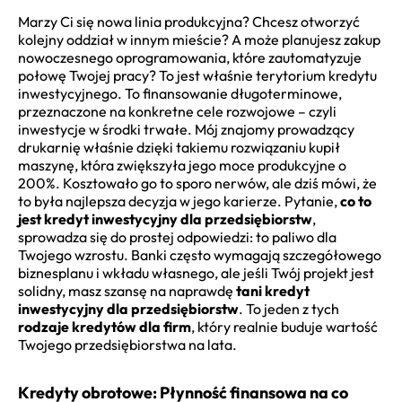
Marzy Ci się nowa linia produkcyjna? Chcesz otworzyć
kolejny oddział w innym mieście? A może planujesz zakup
nowoczesnego oprogramowania, które zautomatyzuje
połowę Twojej pracy? To jest właśnie terytorium kredytu
inwestycyjnego. To finansowanie długoterminowe,
przeznaczone na konkretne cele rozwojowe – czyli
inwestycje w środki trwałe. Mój znajomy prowadzący
drukarnię właśnie dzięki takiemu rozwiązaniu kupił
maszynę, która zwiększyła jego moce produkcyjne o
200%. Kosztowało go to sporo nerwów, ale dziś mówi, że
to była najlepsza decyzja w jego karierze. Pytanie,
co to
jest kredyt inwestycyjny dla przedsiębiorstw
,
sprowadza się do prostej odpowiedzi: to paliwo dla
Twojego wzrostu. Banki często wymagają szczegółowego
biznesplanu i wkładu własnego, ale jeśli Twój projekt jest
solidny, masz szansę na naprawdę
tani kredyt
inwestycyjny dla przedsiębiorstw
. To jeden z tych
rodzaje kredytów dla firm
, który realnie buduje wartość
Twojego przedsiębiorstwa na lata.
Kredyty obrotowe: Płynność finansowa na co