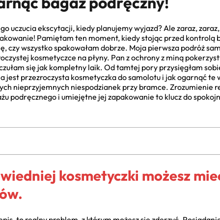
garnąć bagaż podręczny!
go uczucia ekscytacji, kiedy planujemy wyjazd? Ale zaraz, zaraz, 
akowanie! Pamiętam ten moment, kiedy stojąc przed kontrolą b
ę, czy wszystko spakowałam dobrze. Moja pierwsza podróż sam
oczystej kosmetyczce na płyny. Pan z ochrony z miną pokerzysty
 czułam się jak kompletny laik. Od tamtej pory przysięgłam sobi
na jest przezroczysta kosmetyczka do samolotu i jak ogarnąć te 
ych nieprzyjemnych niespodzianek przy bramce. Zrozumienie reg
żu podręcznego i umiejętne jej zapakowanie to klucz do spokojne
wiedniej kosmetyczki możesz mie
tów.
rzepis, to realny problem, z którym możesz się zderzyć. Posiadan