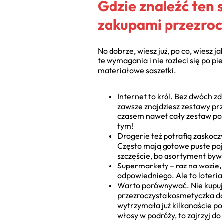
Gdzie znaleźć ten
zakupami przezroc
No dobrze, wiesz już, po co, wiesz 
te wymagania i nie rozleci się po p
materiałowe saszetki.
Internet to król. Bez dwóch z
zawsze znajdziesz zestawy pr
czasem nawet cały zestaw podr
tym!
Drogerie też potrafią zasko
Często mają gotowe puste poj
szczęście, bo asortyment byw
Supermarkety – raz na wozie, 
odpowiedniego. Ale to loteria
Warto porównywać. Nie kupuj p
przezroczysta kosmetyczka do 
wytrzymała już kilkanaście po
włosy w podróży, to zajrzyj d