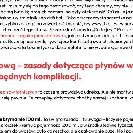
est i musimy się do tego dostosować, czy tego chcemy, czy nie. 
pełną butelkę drogich perfum, bo były większe niż 100 ml, a ja
konu w śmietniku do dziś boli! Taka przezroczysta saszetka na 
ą szybko zerknąć na zawartość i ocenić, czy wszystko jest w por
 chce czuć tego stresu, że zaraz ktoś zapyta „Co to jest? Proszę t
rdami i regulacjami lotniczymi
, jak ta słynna zasada 3-1-1. To
ata. Bez niej naprawdę ryzykujesz konfiskatą swoich ulubionych
rzezroczysta kosmetyczka do samolotu to nie wydatek, a inwest
ową – zasady dotyczące płynów 
będnych komplikacji.
episów lotniczych
to czasem prawdziwa udręka. Ale nie martw si
 czuł się pewnie. Te przepisy, dotyczące choćby naszej ukochanej
aksymalnie 100 ml.
To święta zasada! I tu uwaga – liczy się poje
y słoiczek kremu o pojemności 200 ml, a w środku ledwie łyżeczkę,
żelem do włosów, było go resztka, ale opakowanie duże. No i pol