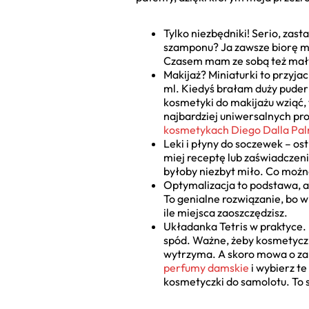
Tylko niezbędniki! Serio, zas
szamponu? Ja zawsze biorę mi
Czasem mam ze sobą też mały 
Makijaż? Miniaturki to przyja
ml. Kiedyś brałam duży puder 
kosmetyki do makijażu wziąć, 
najbardziej uniwersalnych pro
kosmetykach Diego Dalla Pa
Leki i płyny do soczewek – ost
miej receptę lub zaświadczeni
byłoby niezbyt miło. Co można
Optymalizacja to podstawa, a
To genialne rozwiązanie, bo w 
ile miejsca zaoszczędzisz.
Układanka Tetris w praktyce. 
spód. Ważne, żeby kosmetycz
wytrzyma. A skoro mowa o zap
perfumy damskie
i wybierz t
kosmetyczki do samolotu. To 