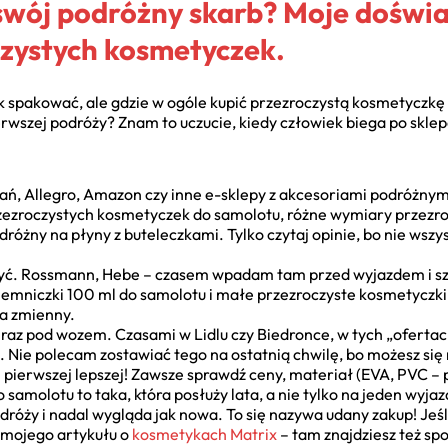
 swój podróżny skarb? Moje doświa
zystych kosmetyczek.
jak spakować, ale gdzie w ogóle kupić przezroczystą kosmetyczkę
ierwszej podróży? Znam to uczucie, kiedy człowiek biega po sklep
dań, Allegro, Amazon czy inne e-sklepy z akcesoriami podróżny
zezroczystych kosmetyczek do samolotu, różne wymiary przezro
óżny na płyny z buteleczkami. Tylko czytaj opinie, bo nie wszyst
czyć. Rossmann, Hebe – czasem wpadam tam przed wyjazdem i s
emniczki 100 ml do samolotu i małe przezroczyste kosmetyczki 
a zmienny.
raz pod wozem. Czasami w Lidlu czy Biedronce, w tych „ofertach
. Nie polecam zostawiać tego na ostatnią chwilę, bo możesz się
ierwszej lepszej! Zawsze sprawdź ceny, materiał (EVA, PVC – p
samolotu to taka, która posłuży lata, a nie tylko na jeden wyjaz
dróży i nadal wygląda jak nowa. To się nazywa udany zakup! Jeśl
o mojego artykułu o
kosmetykach Matrix
– tam znajdziesz też spo