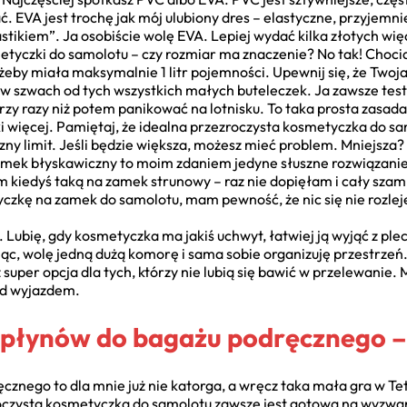
. EVA jest trochę jak mój ulubiony dres – elastyczne, przyjemni
stikiem”. Ja osobiście wolę EVA. Lepiej wydać kilka złotych więc
tyczki do samolotu – czy rozmiar ma znaczenie? No tak! Choci
żeby miała maksymalnie 1 litr pojemności. Upewnij się, że Twoj
 w szwach od tych wszystkich małych buteleczek. Ja zawsze test
trzy razy niż potem panikować na lotnisku. To taka prosta zasada
lki więcej. Pamiętaj, że idealna przezroczysta kosmetyczka do s
iczny limit. Jeśli będzie większa, możesz mieć problem. Mniejsza?
ek błyskawiczny to moim zdaniem jedyne słuszne rozwiązanie. Ta
am kiedyś taką na zamek strunowy – raz nie dopięłam i cały szamp
kę na zamek do samolotu, mam pewność, że nic się nie rozleje 
. Lubię, gdy kosmetyczka ma jakiś uchwyt, łatwiej ją wyjąć z ple
ąc, wolę jedną dużą komorę i sama sobie organizuję przestrzeń
super opcja dla tych, którzy nie lubią się bawić w przelewanie. 
zed wyjazdem.
płynów do bagażu podręcznego – 
znego to dla mnie już nie katorga, a wręcz taka mała gra w Te
roczysta kosmetyczka do samolotu zawsze jest gotowa na wyzwa