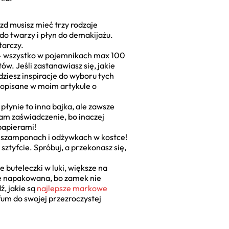
zd musisz mieć trzy rodzaje
o twarzy i płyn do demakijażu.
tarczy.
yk – wszystko w pojemnikach max 100
w. Jeśli zastanawiasz się, jakie
dziesz inspiracje do wyboru tych
e opisane w moim artykule o
 płynie to inna bajka, ale zawsze
łam zaświadczenie, bo inaczej
papierami!
 w szamponach i odżywkach w kostce!
sztyfcie. Spróbuj, a przekonasz się,
 buteleczki w luki, większe na
ie napakowana, bo zamek nie
, jakie są
najlepsze markowe
fum do swojej przezroczystej