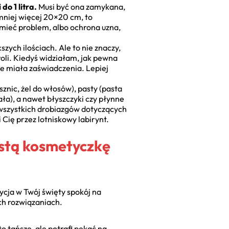
o 1 litra.
Musi być ona zamykana,
mniej więcej 20×20 cm, to
mieć problem, albo ochrona uzna,
zych ilościach. Ale to nie znaczy,
oli. Kiedyś widziałam, jak pewna
ie miała zaświadczenia. Lepiej
sznic, żel do włosów), pasty (pasta
ła), a nawet błyszczyki czy płynne
h wszystkich drobiazgów dotyczących
 Cię przez lotniskowy labirynt.
ystą kosmetyczkę
tycja w Twój święty spokój na
ich rozwiązaniach.
o tańsze, ale potrafi pękać na