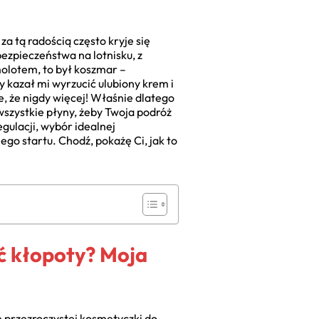
za tą radością często kryje się
ezpieczeństwa na lotnisku, z
olotem, to był koszmar –
 kazał mi wyrzucić ulubiony krem i
e, że nigdy więcej! Właśnie dlatego
wszystkie płyny, żeby Twoja podróż
ulacji, wybór idealnej
go startu. Chodź, pokażę Ci, jak to
ć kłopoty? Moja
ie przezroczystej kosmetyczki do