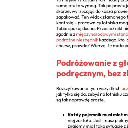
samolotu to wymóg. Tak po prostu j
skórze, wyrzucając do kosza prawie 
zapakować. Ten widok złamanego fla
kontrolę – pracownicy lotniska mog
Tobie spokój ducha. Przecież nikt nie
zgodnie z
międzynarodowymi standa
podróżne niezbędnik
każdego, kto l
chcesz, prawda? Wierzę, że mała p
Podróżowanie z gł
podręcznym, bez z
Rozszyfrowanie tych wszystkich
prz
jak tylko się da, żebyś na lotnisku
są tak naprawdę proste.
Każdy pojemnik musi mieć m
niej zostało. Jeśli masz piękn
znajomy miał taką sytuację z 