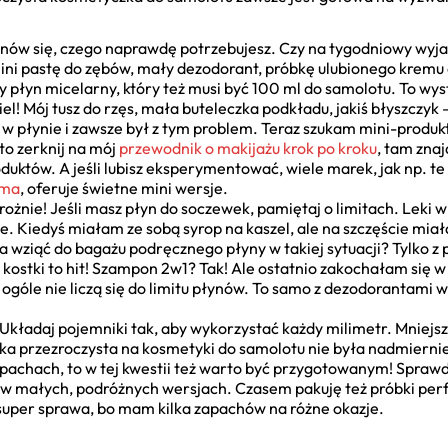
tanów się, czego naprawdę potrzebujesz. Czy na tygodniowy wyja
ni pastę do zębów, mały dezodorant, próbkę ulubionego kremu d
płyn micelarny, który też musi być 100 ml do samolotu. To wys
ciel! Mój tusz do rzęs, mała buteleczka podkładu, jakiś błyszcz
w płynie i zawsze był z tym problem. Teraz szukam mini-produktó
to zerknij na mój
przewodnik o makijażu krok po kroku
, tam znaj
duktów. A jeśli lubisz eksperymentować, wiele marek, jak np. t
lma
, oferuje świetne mini wersje.
rożnie! Jeśli masz płyn do soczewek, pamiętaj o limitach. Leki w
e. Kiedyś miałam ze sobą syrop na kaszel, ale na szczęście mia
 wziąć do bagażu podręcznego płyny w takiej sytuacji? Tylko z 
 kostki to hit! Szampon 2w1? Tak! Ale ostatnio zakochałam się
ogóle nie liczą się do limitu płynów. To samo z dezodorantami w 
Układaj pojemniki tak, aby wykorzystać każdy milimetr. Mniejsze
ka przezroczysta na kosmetyki do samolotu nie była nadmiern
achach, to w tej kwestii też warto być przygotowanym! Sprawdź
e w małych, podróżnych wersjach. Czasem pakuję też próbki per
super sprawa, bo mam kilka zapachów na różne okazje.