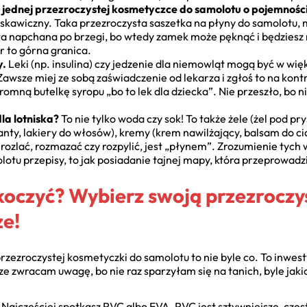
 jednej przezroczystej kosmetyczce do samolotu o pojemności d
yskawiczny. Taka przezroczysta saszetka na płyny do samolotu, 
ła napchana po brzegi, bo wtedy zamek może pęknąć i będziesz 
itr to górna granica.
y.
Leki (np. insulina) czy jedzenie dla niemowląt mogą być w więks
wsze miej ze sobą zaświadczenie od lekarza i zgłoś to na kontr
mną butelkę syropu „bo to lek dla dziecka”. Nie przeszło, bo n
la lotniska?
To nie tylko woda czy sok! To także żele (żel pod pry
nty, lakiery do włosów), kremy (krem nawilżający, balsam do cia
 rozlać, rozmazać czy rozpylić, jest „płynem”. Zrozumienie tyc
otu przepisy, to jak posiadanie tajnej mapy, która przeprowadzi
skoczyć? Wybierz swoją przezrocz
e!
 przezroczystej kosmetyczki do samolotu to nie byle co. To inwes
ze zwracam uwagę, bo nie raz sparzyłam się na tanich, byle jak
 Najczęściej spotkasz PVC albo EVA. PVC jest sztywniejsze, częst