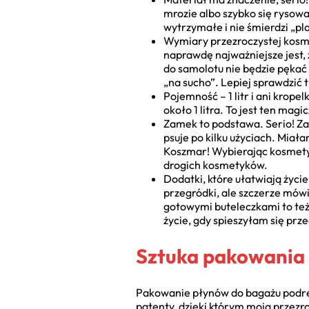
mrozie albo szybko się rysować
wytrzymałe i nie śmierdzi „pla
Wymiary przezroczystej kosme
naprawdę najważniejsze jest, 
do samolotu nie będzie pękać
„na sucho”. Lepiej sprawdzić 
Pojemność – 1 litr i ani krope
około 1 litra. To jest ten mag
Zamek to podstawa. Serio! Zam
psuje po kilku użyciach. Miał
Koszmar! Wybierając kosmetycz
drogich kosmetyków.
Dodatki, które ułatwiają życie
przegródki, ale szczerze mówi
gotowymi buteleczkami to też 
życie, gdy spieszyłam się pr
Sztuka pakowania 
Pakowanie płynów do bagażu podręc
patenty, dzięki którym moja przez