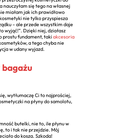
Ja nauczyłam się tego na własnej
 nie miałam jak ich prawidłowo
kosmetyki nie tylko przyspiesza
ządku – ale przede wszystkim daje
o wyjąć!”. Dzięki niej, działasz
 po prostu fundament, taki
akcesoria
 kosmetyków, a tego chyba nie
ycja w udany wyjazd.
w bagażu
ę, wytłumaczę Ci to najprościej,
 kosmetyczki na płyny do samolotu,
mność butelki, nie to, ile płynu w
 to i tak nie przejdzie. Mój
eciało do kosza. Szkoda!