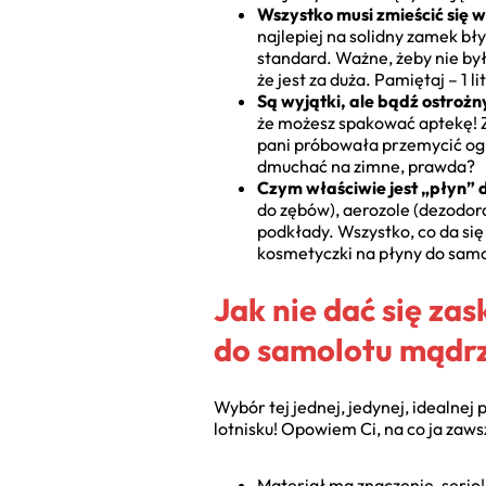
Wszystko musi zmieścić się w
najlepiej na solidny zamek bł
standard. Ważne, żeby nie by
że jest za duża. Pamiętaj – 1 l
Są wyjątki, ale bądź ostrożn
że możesz spakować aptekę! Za
pani próbowała przemycić ogro
dmuchać na zimne, prawda?
Czym właściwie jest „płyn” d
do zębów), aerozole (dezodora
podkłady. Wszystko, co da się
kosmetyczki na płyny do samol
Jak nie dać się za
do samolotu mądrz
Wybór tej jednej, jedynej, idealnej
lotnisku! Opowiem Ci, na co ja zaws
Materiał ma znaczenie, serio!