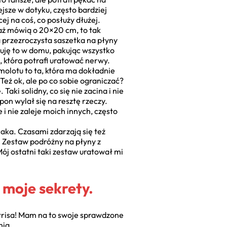
ejsze w dotyku, często bardziej
ej na coś, co posłuży dłużej.
aż mówią o 20×20 cm, to tak
a przezroczysta saszetka na płyny
uję to w domu, pakując wszystko
, która potrafi uratować nerwy.
amolotu to ta, która ma dokładnie
 Też ok, ale po co sobie ograniczać?
ki solidny, co się nie zacina i nie
on wylał się na resztę rzeczy.
i nie zaleje moich innych, często
caka. Czasami zdarzają się też
. Zestaw podróżny na płyny z
Mój ostatni taki zestaw uratował mi
moje sekrety.
trisa! Mam na to swoje sprawdzone
nia.