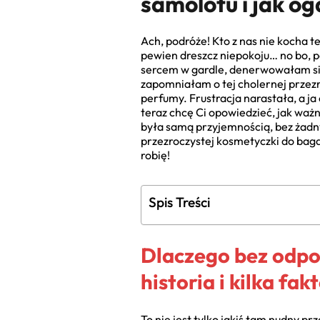
samolotu i jak o
Ach, podróże! Kto z nas nie kocha te
pewien dreszcz niepokoju… no bo, p
sercem w gardle, denerwowałam si
zapomniałam o tej cholernej przezr
perfumy. Frustracja narastała, a ja
teraz chcę Ci opowiedzieć, jak waż
była samą przyjemnością, bez żadn
przezroczystej kosmetyczki do baga
robię!
Spis Treści
Dlaczego bez odpo
historia i kilka fak
To nie jest tylko jakiś tam nudny p