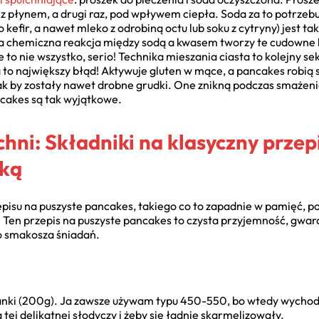
ę z płynem, a drugi raz, pod wpływem ciepła. Soda za to potrzeb
o kefir, a nawet mleko z odrobiną octu lub soku z cytryny) jest 
ta chemiczna reakcja między sodą a kwasem tworzy te cudowne b
e to nie wszystko, serio! Technika mieszania ciasta to kolejny s
 to największy błąd! Aktywuje gluten w mące, a pancakes robią 
ak by zostały nawet drobne grudki. One znikną podczas smażenia
cakes są tak wyjątkowe.
chni: Składniki na klasyczny przep
nką
isu na puszyste pancakes, takiego co to zapadnie w pamięć, pot
e! Ten przepis na puszyste pancakes to czysta przyjemność, gwar
o smakosza śniadań.
lanki (200g). Ja zawsze używam typu 450-550, bo wtedy wychod
a tej delikatnej słodyczy i żeby się ładnie skarmelizowały.