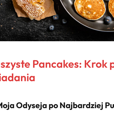
uszyste Pancakes: Krok 
iadania
oja Odyseja po Najbardziej Pu