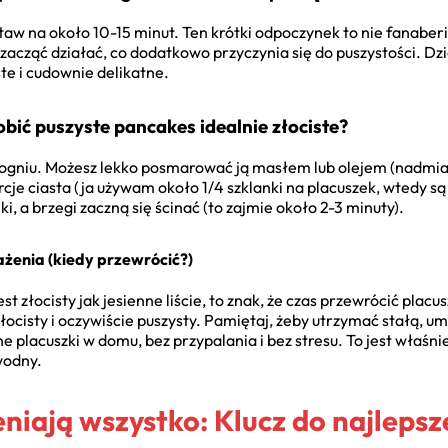
taw na około 10-15 minut. Ten krótki odpoczynek to nie fanaberi
acząć działać, co dodatkowo przyczynia się do puszystości. Dz
ste i cudownie delikatne.
obić puszyste pancakes idealnie złociste?
 ogniu. Możesz lekko posmarować ją masłem lub olejem (nadmi
orcje ciasta (ja używam około 1/4 szklanki na placuszek, wtedy są
i, a brzegi zaczną się ścinać (to zajmie około 2-3 minuty).
żenia (kiedy przewrócić?)
st złocisty jak jesienne liście, to znak, że czas przewrócić placu
 złocisty i oczywiście puszysty. Pamiętaj, żeby utrzymać stałą, 
 placuszki w domu, bez przypalania i bez stresu. To jest właśnie
wodny.
eniają wszystko: Klucz do najleps