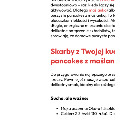
dwustopniowo – raz, kiedy łączy si
aktywować. Dlatego
maślanka
(alb
puszyste pancakes z maślanką. To 
placuszkom lekkości i wysokości. Al
długie, energiczne mieszanie ciasta
delikatne połączenie składników, t
sprawiają, że domowe puszyste pan
Skarby z Twojej ku
pancakes z maśla
Do przygotowania najlepszego przep
rzeczy. Pewnie już masz je w szafc
delikatny smak, idealny dla każdeg
Suche, ale ważne:
Mąka pszenna: Około 1,5 szk
Cukier: 2-3 łyżki (30-45g). Dl