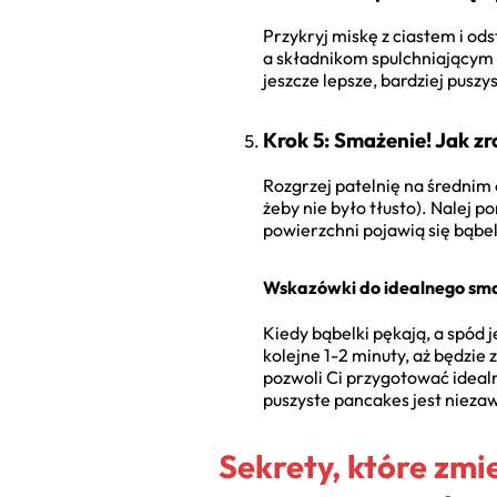
Przykryj miskę z ciastem i ods
a składnikom spulchniającym z
jeszcze lepsze, bardziej puszy
Krok 5: Smażenie! Jak zr
Rozgrzej patelnię na średnim
żeby nie było tłusto). Nalej p
powierzchni pojawią się bąbelk
Wskazówki do idealnego sma
Kiedy bąbelki pękają, a spód je
kolejne 1-2 minuty, aż będzie
pozwoli Ci przygotować idealne
puszyste pancakes jest nieza
Sekrety, które zmi