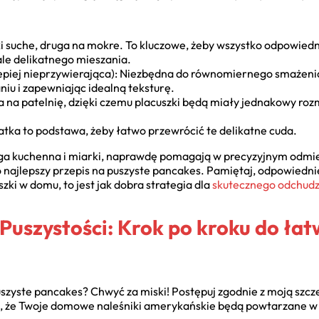
ki suche, druga na mokre. To kluczowe, żeby wszystko odpowiedn
le delikatnego mieszania.
epiej nieprzywierająca): Niezbędna do równomiernego smażeni
niu i zapewniając idealną teksturę.
 na patelnię, dzięki czemu placuszki będą miały jednakowy rozm
atka to podstawa, żeby łatwo przewrócić te delikatne cuda.
ga kuchenna i miarki, naprawdę pomagają w precyzyjnym odmier
 o najlepszy przepis na puszyste pancakes. Pamiętaj, odpowiedni
ki w domu, to jest jak dobra strategia dla
skutecznego odchud
 Puszystości: Krok po kroku do ła
szyste pancakes? Chwyć za miski! Postępuj zgodnie z moją szcze
i, że Twoje domowe naleśniki amerykańskie będą powtarzane w 