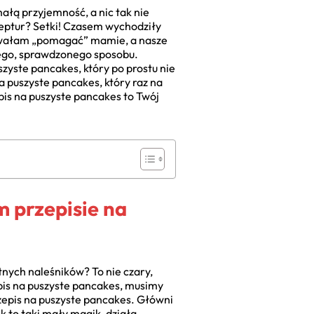
małą przyjemność, a nic tak nie
eptur? Setki! Czasem wychodziły
bowałam „pomagać” mamie, a nasze
dnego, sprawdzonego sposobu.
szyste pancakes, który po prostu nie
a puszyste pancakes, który raz na
is na puszyste pancakes to Twój
m przepisie na
tnych naleśników? To nie czary,
epis na puszyste pancakes, musimy
rzepis na puszyste pancakes. Główni
k to taki mały magik, działa