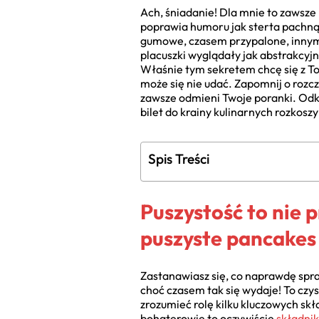
Ach, śniadanie! Dla mnie to zawsze 
poprawia humoru jak sterta pachną
gumowe, czasem przypalone, innym
placuszki wyglądały jak abstrakcyj
Właśnie tym sekretem chcę się z Tob
może się nie udać. Zapomnij o rozcz
zawsze odmieni Twoje poranki. Odk
bilet do krainy kulinarnych rozkoszy
Spis Treści
Puszystość to nie 
puszyste pancakes
Zastanawiasz się, co naprawdę spraw
choć czasem tak się wydaje! To czys
zrozumieć rolę kilku kluczowych skł
bohaterowie to oczywiście
składnik