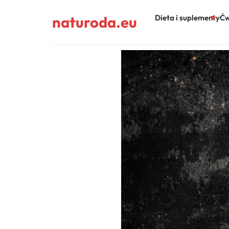
naturoda.eu
Dieta i suplementy
Ćw