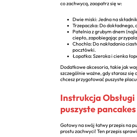
co zachwycą, zaopatrz się w:
Dwie miski: Jedna na składni
Trzepaczka: Do dokładnego, a
Patelnia z grubym dnem (najl
ciepło, zapobiegając przypala
Chochla: Do nakładania ciasta
pocztówki.
Łopatka: Szeroka i cienka łop
Dodatkowe akcesoria, takie jak wa
szczególnie ważne, gdy starasz się
chcesz przygotować puszyste placusz
Instrukcja Obsługi
puszyste pancakes
Gotowy na swój łatwy przepis na pu
prostu zachwyci! Ten przepis spraw