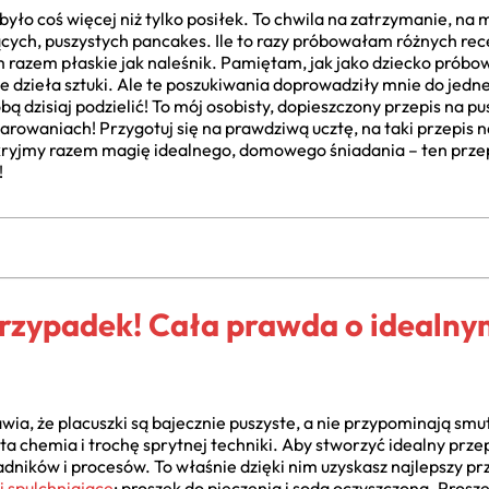
było coś więcej niż tylko posiłek. To chwila na zatrzymanie, na 
cych, puszystych pancakes. Ile to razy próbowałam różnych rec
 razem płaskie jak naleśnik. Pamiętam, jak jako dziecko pró
ne dzieła sztuki. Ale te poszukiwania doprowadziły mnie do je
ą dzisiaj podzielić! To mój osobisty, dopieszczony przepis na pu
arowaniach! Przygotuj się na prawdziwą ucztę, na taki przepis n
ryjmy razem magię idealnego, domowego śniadania – ten przep
!
przypadek! Cała prawda o idealny
ia, że placuszki są bajecznie puszyste, a nie przypominają smu
ta chemia i trochę sprytnej techniki. Aby stworzyć idealny prz
adników i procesów. To właśnie dzięki nim uzyskasz najlepszy p
i spulchniające
: proszek do pieczenia i soda oczyszczona. Prosze