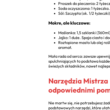
Proszek do pieczenia: 2 łyżec
Soda oczyszczona: 1 łyżeczka.
Sól: Szczypta (ok. 1/2 łyżeczk
Mokre, ale kluczowe:
Maślanka: 1,5 szklanki (360ml
Jajko: 1 duże. Spaja ciasto i 
Roztopione masło lub olej rośl
aromat.
Mała rada od serca: zawsze upewnij 
spulchniających to podstawa każd
świeżych składników, nawet najlep
Narzędzia Mistrza
odpowiednimi pom
Nie martw się, nie potrzebujesz ża
podstawowych narzędzi, które ułat