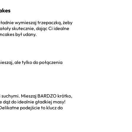
cakes
kładnie wymieszaj trzepaczką, żeby
łały skutecznie, dając Ci idealne
pancakes był udany.
ieszaj, ale tylko do połączenia
mi suchymi. Mieszaj BARDZO krótko,
e dąż do idealnie gładkiej masy!
Delikatne podejście to klucz do