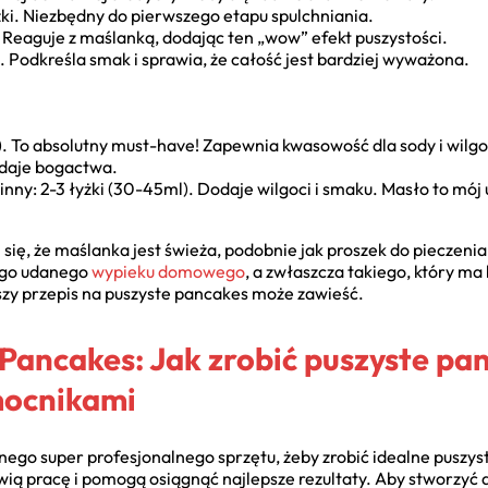
zki. Niezbędny do pierwszego etapu spulchniania.
 Reaguje z maślanką, dodając ten „wow” efekt puszystości.
i). Podkreśla smak i sprawia, że całość jest bardziej wyważona.
). To absolutny must-have! Zapewnia kwasowość dla sody i wilgo
dodaje bogactwa.
inny: 2-3 łyżki (30-45ml). Dodaje wilgoci i smaku. Masło to mój
się, że maślanka jest świeża, podobnie jak proszek do pieczeni
ego udanego
wypieku domowego
, a zwłaszcza takiego, który ma
szy przepis na puszyste pancakes może zawieść.
 Pancakes: Jak zrobić puszyste pa
ocnikami
dnego super profesjonalnego sprzętu, żeby zrobić idealne puszys
wią pracę i pomogą osiągnąć najlepsze rezultaty. Aby stworzyć