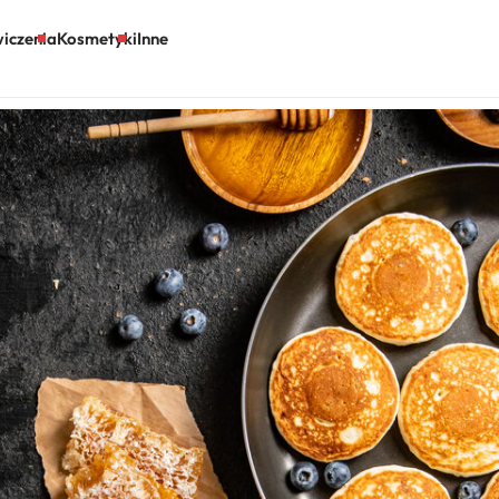
iczenia
Kosmetyki
Inne