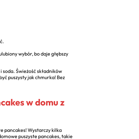
ć.
 ulubiony wybór, bo daje głębszy
a i soda. Świeżość składników
 być puszysty jak chmurka! Bez
ncakes w domu z
te pancakes! Wystarczy kilka
 domowe puszyste pancakes, takie