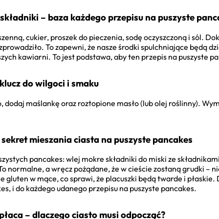
 składniki – baza każdego przepisu na puszyste pan
enną, cukier, proszek do pieczenia, sodę oczyszczoną i sól. Do
prowadziło. To zapewni, że nasze środki spulchniające będą dzia
epszych kawiarni. To jest podstawa, aby ten przepis na puszyste 
klucz do wilgoci i smaku
, dodaj maślankę oraz roztopione masło (lub olej roślinny). Wym
 sekret mieszania ciasta na puszyste pancakes
uszystych pancakes: wlej mokre składniki do miski ze składnika
 To normalne, a wręcz pożądane, że w cieście zostaną grudki – ni
 gluten w mące, co sprawi, że placuszki będą twarde i płaskie. 
s, i do każdego udanego przepisu na puszyste pancakes.
opłaca – dlaczego ciasto musi odpocząć?