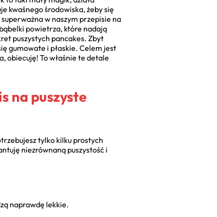
uje kwaśnego środowiska, żeby się
tak superważna w naszym przepisie na
ąbelki powietrza, które nadają
ekret puszystych pancakes. Zbyt
się gumowate i płaskie. Celem jest
, obiecuję! To właśnie te detale
is na puszyste
rzebujesz tylko kilku prostych
antuję niezrównaną puszystość i
zą naprawdę lekkie.