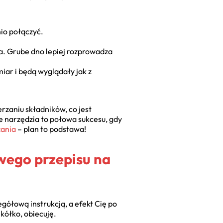
io połączyć.
a. Grube dno lepiej rozprowadza
iar i będą wyglądały jak z
zaniu składników, co jest
e narzędzia to połowa sukcesu, gdy
zania
– plan to podstawa!
twego przepisu na
gółową instrukcją, a efekt Cię po
kółko, obiecuję.