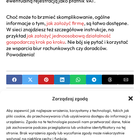
ewentualną rejestracją jako płatnik VAT.
Choć może to brzmieć skomplikowanie, ogólne
informacje o tym,
jak założyć firmę
, są łatwo dostępne.
W sieci znajdziesz też szczegółowe instrukcje, na
przykład
jak założyć jednoosobową działalność
gospodarczą krok po kroku
. Nie bój się pytać i korzystać
ze wsparcia biur rachunkowych czy doradców.
Powodzenia!
PREVIOUS
Zarządzaj zgodą
Realne zarobki właściciela firmy transportowej –
Aby zapewnić jak najlepsze wrażenia, korzystamy z technologii, takich jak
od czego zależą?
pliki cookie, do przechowywania i/lub uzyskiwania dostępu do informacji o
urządzeniu. Zgoda na te technologie pozwoli nam przetwarzać dane, takie
NEXT
jak zachowanie podczas przeglądania lub unikalne identyfikatory na tej
stronie. Brak wyrażenia zgody lub wycofanie zgody może niekorzystnie
Jak założyć firmę jako nieletni – poradnik prawny i
wpłynąć na niektóre cechy i funkcje.