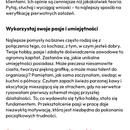
klientami. Ich opinie są cenniejsze niż jakakolwiek teoria.
Pytaj, słuchaj i wyciągaj wnioski – to najlepszy sposób na
weryfikację pierwotnych założeń.
Wykorzystaj swoje pasje i umiejętności
Najlepsze pomysły na biznes często rodzą się z
połączenia tego, co kochasz, z tym, w czym jesteś dobry.
Twoje hobby, pasje i zdobyte doświadczenie zawodowe to
ogromny kapitał. Zastanów się, jakie unikalne
umiejętności posiadasz. Może pieczesz niesamowite
ciasta, tworzysz piękną grafikę, a może masz talent do
organizacji? Pamiętam, jak sama zaczynałam, siedząc w
kuchni o północy. Czułam zapach świeżo parzonej kawy i
ekscytację mieszającą się ze strachem, gdy na serwetce
rysowałam pierwszy schemat mojej przyszłej
działalności. To, co wydawało się tylko hobby, stało się
fundamentem. Przekształcenie pasji w pracę daje
niezwykłą motywację, która jest niezbędna do pokonania
początkowych trudności.