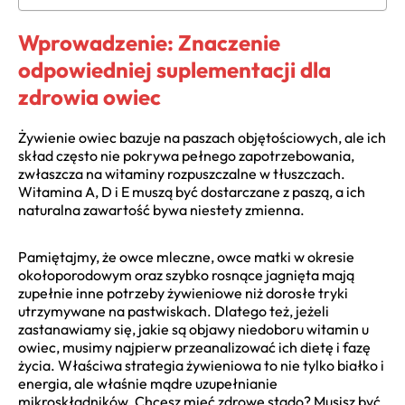
Wprowadzenie: Znaczenie
odpowiedniej suplementacji dla
zdrowia owiec
Żywienie owiec bazuje na paszach objętościowych, ale ich
skład często nie pokrywa pełnego zapotrzebowania,
zwłaszcza na witaminy rozpuszczalne w tłuszczach.
Witamina A, D i E muszą być dostarczane z paszą, a ich
naturalna zawartość bywa niestety zmienna.
Pamiętajmy, że owce mleczne, owce matki w okresie
okołoporodowym oraz szybko rosnące jagnięta mają
zupełnie inne potrzeby żywieniowe niż dorosłe tryki
utrzymywane na pastwiskach. Dlatego też, jeżeli
zastanawiamy się, jakie są objawy niedoboru witamin u
owiec, musimy najpierw przeanalizować ich dietę i fazę
życia. Właściwa strategia żywieniowa to nie tylko białko i
energia, ale właśnie mądre uzupełnianie
mikroskładników. Chcesz mieć zdrowe stado? Musisz być