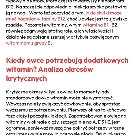
typowy dla ketozy, która często towarzyszy niedoborom
B12. Na szczęście odpowiednia iniekcja szybko postawiła
ją na nogi. Warto też poczytać o tym,
jakie skutki może
mieć nadmiar witaminy B12
, choć u owiec jest to zjawisko
rzadkie. Pozostałe witaminy, w tym
witamina B1
i B2,
również odgrywają istotną rolę, a ich właściwości i
działanie są opisane szerzej w artykule poświęconym
witaminom z grupy B
.
Kiedy owce potrzebują dodatkowych
witamin? Analiza okresów
krytycznych
Krytyczne okresy w życiu owiec to momenty, gdy
standardowa dawka witamin może nie wystarczyć.
Wówczas należy zwiększyć dawkowanie, aby sprostać
wyższemu zapotrzebowaniu. Pierwszy okres to końcowa
faza ciąży i początek laktacji. Zapotrzebowanie owiec na
witaminy w okresie ciąży, szczególnie na A, D3 i E, jest
ogromne, ponieważ muszą one pokryć potrzeby własne
oraz intensywnie rozwijającego się płodu. Drugi okres to