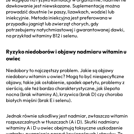
dawkowanie jest niewskazane. Suplementację można
prowadzić doustnie (w paszy, lizawkach, wodzie) lub
iniekcyjnie. Metoda iniekcyjna jest preferowana w
przypadku jagniąt lub zwierząt chorych, gdy
potrzebujemy natychmiastowej i gwarantowanej dawki,
na przykład witaminy B12 i selenu.
Ryzyko niedoborów i objawy nadmiaru witamin u
owiec
Niedobory to najczęstszy problem. Jakie są objawy
niedoboru witamin u owiec? Mogą to być niespecyficzne
objawy, takie jak osłabienie, spadek apetytu, problemy z
sierścią, ale też bardzo charakterystyczne, jak ślepota
nocna (brak witaminy A), krzywica (brak D) czy choroba
białych mięśni (brak E i selenu).
Jednak równie szkodliwy jest nadmiar, zwłaszcza witamin
rozpuszczalnych w tłuszczach (A i D). Skutki nadmiaru
witaminy A i D u owiec obejmują toksyczne uszkodzenie
wątroby, zwapnienie naczyń krwionośnych i stawów. To