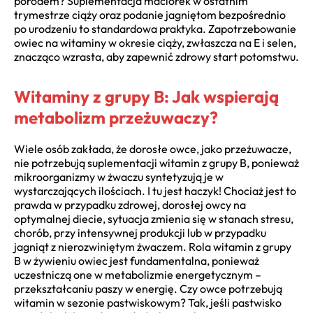
porodem? Suplementacja maciorek w ostatnim
trymestrze ciąży oraz podanie jagniętom bezpośrednio
po urodzeniu to standardowa praktyka. Zapotrzebowanie
owiec na witaminy w okresie ciąży, zwłaszcza na E i selen,
znacząco wzrasta, aby zapewnić zdrowy start potomstwu.
Witaminy z grupy B: Jak wspierają
metabolizm przeżuwaczy?
Wiele osób zakłada, że dorosłe owce, jako przeżuwacze,
nie potrzebują suplementacji witamin z grupy B, ponieważ
mikroorganizmy w żwaczu syntetyzują je w
wystarczających ilościach. I tu jest haczyk! Chociaż jest to
prawda w przypadku zdrowej, dorosłej owcy na
optymalnej diecie, sytuacja zmienia się w stanach stresu,
chorób, przy intensywnej produkcji lub w przypadku
jagniąt z nierozwiniętym żwaczem. Rola witamin z grupy
B w żywieniu owiec jest fundamentalna, ponieważ
uczestniczą one w metabolizmie energetycznym –
przekształcaniu paszy w energię. Czy owce potrzebują
witamin w sezonie pastwiskowym? Tak, jeśli pastwisko