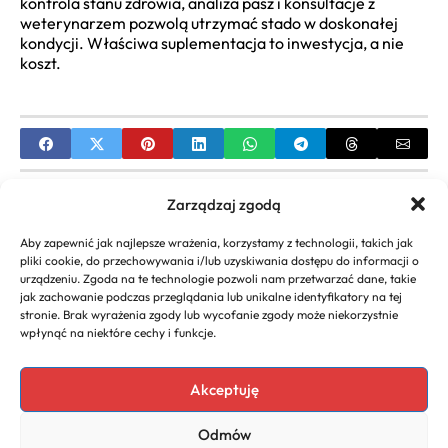
kontrola stanu zdrowia, analiza pasz i konsultacje z
weterynarzem pozwolą utrzymać stado w doskonałej
kondycji. Właściwa suplementacja to inwestycja, a nie
koszt.
PREVIOUS
Zarządzaj zgodą
Witamina D3 4000 IU: Kompleksowe Dawkowanie
Aby zapewnić jak najlepsze wrażenia, korzystamy z technologii, takich jak
i Działanie Słonecznej Witaminy
pliki cookie, do przechowywania i/lub uzyskiwania dostępu do informacji o
urządzeniu. Zgoda na te technologie pozwoli nam przetwarzać dane, takie
NEXT
jak zachowanie podczas przeglądania lub unikalne identyfikatory na tej
stronie. Brak wyrażenia zgody lub wycofanie zgody może niekorzystnie
Witaminy powodujące zaparcia: Żelazo, Wapń, D3
wpłynąć na niektóre cechy i funkcje.
i wpływ na zdrowie jelit
Akceptuję
Odmów
Copyright 2026. All rights