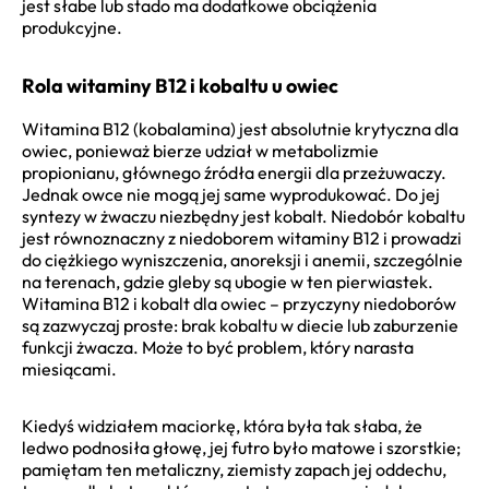
jest słabe lub stado ma dodatkowe obciążenia
produkcyjne.
Rola witaminy B12 i kobaltu u owiec
Witamina B12 (kobalamina) jest absolutnie krytyczna dla
owiec, ponieważ bierze udział w metabolizmie
propionianu, głównego źródła energii dla przeżuwaczy.
Jednak owce nie mogą jej same wyprodukować. Do jej
syntezy w żwaczu niezbędny jest kobalt. Niedobór kobaltu
jest równoznaczny z niedoborem witaminy B12 i prowadzi
do ciężkiego wyniszczenia, anoreksji i anemii, szczególnie
na terenach, gdzie gleby są ubogie w ten pierwiastek.
Witamina B12 i kobalt dla owiec – przyczyny niedoborów
są zazwyczaj proste: brak kobaltu w diecie lub zaburzenie
funkcji żwacza. Może to być problem, który narasta
miesiącami.
Kiedyś widziałem maciorkę, która była tak słaba, że
ledwo podnosiła głowę, jej futro było matowe i szorstkie;
pamiętam ten metaliczny, ziemisty zapach jej oddechu,