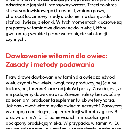
odsadzenie jagniąt i intensywny wzrost. Trzeci to okres
stresu środowiskowego (transport, zmiana paszy,
choroba) lub zimowy, kiedy stado nie ma dostępu do
słońca i świeżej zielonki. W tych momentach kluczowe są
preparaty witaminowe dla owiec do iniekcji, które
gwarantują szybkie i pełne wchłonięcie substancji
czynnych.
Dawkowanie witamin dla owiec:
Zasady i metody podawania
Prawidłowe dawkowanie witamin dla owiec zależy od
wielu czynników: wieku, wagi, fazy produkcyjnej (cielne,
laktacyjne, tuczone), oraz od jakości paszy. Zasadą jest, że
nie podajemy dawek na oko. Zawsze należy kierować się
zaleceniami producenta suplementu lub weterynarza.
Jak dawkować witaminy dla owiec mlecznych? Zazwyczaj
wymagają one ciągłej suplementacji witamin z grupy B
oraz witamin A, D i E, ponieważ ich metabolizm jest
obciążony produkcją mleka. W przypadku witamin A i D,
ze względu na ryzyko kumulacji w organizmie, nadmierne