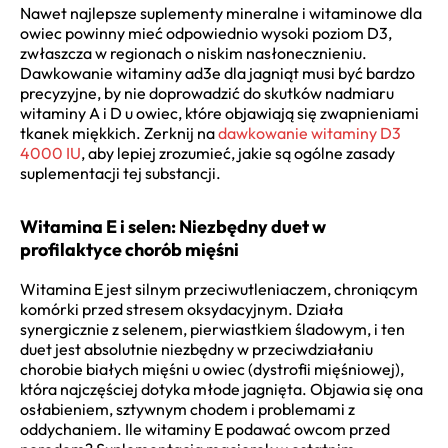
Nawet najlepsze suplementy mineralne i witaminowe dla
owiec powinny mieć odpowiednio wysoki poziom D3,
zwłaszcza w regionach o niskim nasłonecznieniu.
Dawkowanie witaminy ad3e dla jagniąt musi być bardzo
precyzyjne, by nie doprowadzić do skutków nadmiaru
witaminy A i D u owiec, które objawiają się zwapnieniami
tkanek miękkich. Zerknij na
dawkowanie witaminy D3
4000 IU
, aby lepiej zrozumieć, jakie są ogólne zasady
suplementacji tej substancji.
Witamina E i selen: Niezbędny duet w
profilaktyce chorób mięśni
Witamina E jest silnym przeciwutleniaczem, chroniącym
komórki przed stresem oksydacyjnym. Działa
synergicznie z selenem, pierwiastkiem śladowym, i ten
duet jest absolutnie niezbędny w przeciwdziałaniu
chorobie białych mięśni u owiec (dystrofii mięśniowej),
która najczęściej dotyka młode jagnięta. Objawia się ona
osłabieniem, sztywnym chodem i problemami z
oddychaniem. Ile witaminy E podawać owcom przed