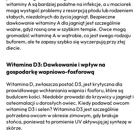
witaminy A są bardziej podatne na infekcje, a u maciorek
mogą wystąpić problemy z resorpcją płodu lub rodzeniem
słabych, niezdolnych do życia jagniąt. Bezpieczne
dawkowanie witaminy A dla jagniąt jest szczególnie
ważne, gdyż rosną one w szybkim tempie. Owce mogą
gromadzić witaminę A w wątrobie, co jest swego rodzaju
buforem, ale te zapasy szybko się wyczerpują przy złej
diecie.
Witamina D3: Dawkowanie i wpływ na
gospodarkę wapniowo-fosforową
Witamina D, zwłaszcza postać D3, jest krytyczna dla
prawidłowego wchłaniania wapnia i fosforu, które są
budulcem kości. Niedobór prowadzi do krzywicy u jagniąt i
osteomalacji u dorosłych owiec. Kiedy podawać owcom
witaminę D3 i selen? Witamina D3 jest szczególnie
potrzebna owcom w okresie zimowym, gdy brakuje
słońca, ponieważ to promienie UV aktywują jej syntezę w
skórze.