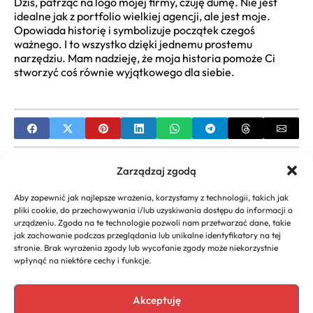
Dziś, patrząc na logo mojej firmy, czuję dumę. Nie jest
idealne jak z portfolio wielkiej agencji, ale jest moje.
Opowiada historię i symbolizuje początek czegoś
ważnego. I to wszystko dzięki jednemu prostemu
narzędziu. Mam nadzieję, że moja historia pomoże Ci
stworzyć coś równie wyjątkowego dla siebie.
PREVIOUS
Zarządzaj zgodą
Założenie Firmy w mBanku: Kompletny
Aby zapewnić jak najlepsze wrażenia, korzystamy z technologii, takich jak
Przewodnik Krok po Kroku
pliki cookie, do przechowywania i/lub uzyskiwania dostępu do informacji o
urządzeniu. Zgoda na te technologie pozwoli nam przetwarzać dane, takie
NEXT
jak zachowanie podczas przeglądania lub unikalne identyfikatory na tej
stronie. Brak wyrażenia zgody lub wycofanie zgody może niekorzystnie
Pomysł na Biznes za 100 Tysięcy PLN: Kompletny
wpłynąć na niektóre cechy i funkcje.
Przewodnik do Własnej Firmy
Akceptuję