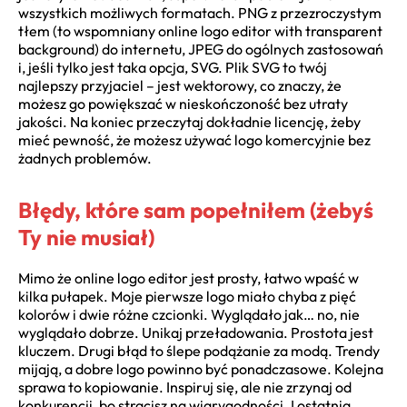
wszystkich możliwych formatach. PNG z przezroczystym
tłem (to wspomniany online logo editor with transparent
background) do internetu, JPEG do ogólnych zastosowań
i, jeśli tylko jest taka opcja, SVG. Plik SVG to twój
najlepszy przyjaciel – jest wektorowy, co znaczy, że
możesz go powiększać w nieskończoność bez utraty
jakości. Na koniec przeczytaj dokładnie licencję, żeby
mieć pewność, że możesz używać logo komercyjnie bez
żadnych problemów.
Błędy, które sam popełniłem (żebyś
Ty nie musiał)
Mimo że online logo editor jest prosty, łatwo wpaść w
kilka pułapek. Moje pierwsze logo miało chyba z pięć
kolorów i dwie różne czcionki. Wyglądało jak… no, nie
wyglądało dobrze. Unikaj przeładowania. Prostota jest
kluczem. Drugi błąd to ślepe podążanie za modą. Trendy
mijają, a dobre logo powinno być ponadczasowe. Kolejna
sprawa to kopiowanie. Inspiruj się, ale nie zrzynaj od
konkurencji, bo stracisz na wiarygodności. I ostatnia