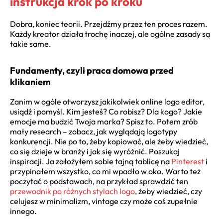
instrukcja krok po kroku
Dobra, koniec teorii. Przejdźmy przez ten proces razem.
Każdy kreator działa trochę inaczej, ale ogólne zasady są
takie same.
Fundamenty, czyli praca domowa przed
klikaniem
Zanim w ogóle otworzysz jakikolwiek online logo editor,
usiądź i pomyśl. Kim jesteś? Co robisz? Dla kogo? Jakie
emocje ma budzić Twoja marka? Spisz to. Potem zrób
mały research – zobacz, jak wyglądają logotypy
konkurencji. Nie po to, żeby kopiować, ale żeby wiedzieć,
co się dzieje w branży i jak się wyróżnić. Poszukaj
inspiracji. Ja założyłem sobie tajną tablicę na
Pinterest
i
przypinałem wszystko, co mi wpadło w oko. Warto też
poczytać o podstawach, na przykład sprawdzić ten
przewodnik po różnych stylach logo
, żeby wiedzieć, czy
celujesz w minimalizm, vintage czy może coś zupełnie
innego.