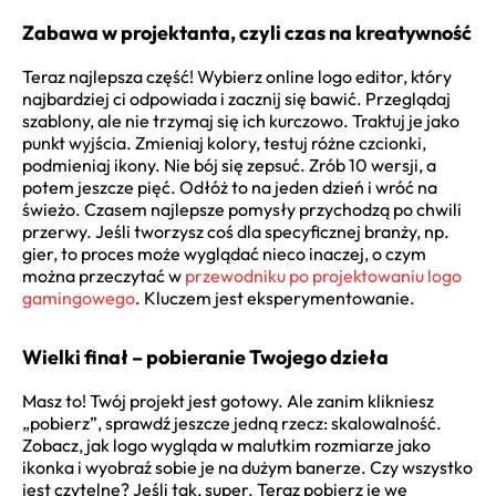
Zabawa w projektanta, czyli czas na kreatywność
Teraz najlepsza część! Wybierz online logo editor, który
najbardziej ci odpowiada i zacznij się bawić. Przeglądaj
szablony, ale nie trzymaj się ich kurczowo. Traktuj je jako
punkt wyjścia. Zmieniaj kolory, testuj różne czcionki,
podmieniaj ikony. Nie bój się zepsuć. Zrób 10 wersji, a
potem jeszcze pięć. Odłóż to na jeden dzień i wróć na
świeżo. Czasem najlepsze pomysły przychodzą po chwili
przerwy. Jeśli tworzysz coś dla specyficznej branży, np.
gier, to proces może wyglądać nieco inaczej, o czym
można przeczytać w
przewodniku po projektowaniu logo
gamingowego
. Kluczem jest eksperymentowanie.
Wielki finał – pobieranie Twojego dzieła
Masz to! Twój projekt jest gotowy. Ale zanim klikniesz
„pobierz”, sprawdź jeszcze jedną rzecz: skalowalność.
Zobacz, jak logo wygląda w malutkim rozmiarze jako
ikonka i wyobraź sobie je na dużym banerze. Czy wszystko
jest czytelne? Jeśli tak, super. Teraz pobierz je we