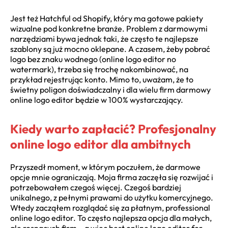
Jest też Hatchful od Shopify, który ma gotowe pakiety
wizualne pod konkretne branże. Problem z darmowymi
narzędziami bywa jednak taki, że często te najlepsze
szablony są już mocno oklepane. A czasem, żeby pobrać
logo bez znaku wodnego (online logo editor no
watermark), trzeba się trochę nakombinować, na
przykład rejestrując konto. Mimo to, uważam, że to
świetny poligon doświadczalny i dla wielu firm darmowy
online logo editor będzie w 100% wystarczający.
Kiedy warto zapłacić? Profesjonalny
online logo editor dla ambitnych
Przyszedł moment, w którym poczułem, że darmowe
opcje mnie ograniczają. Moja firma zaczęła się rozwijać i
potrzebowałem czegoś więcej. Czegoś bardziej
unikalnego, z pełnymi prawami do użytku komercyjnego.
Wtedy zacząłem rozglądać się za płatnym, professional
online logo editor. To często najlepsza opcja dla małych,
ale rosnących firm – a więc best online logo editor for