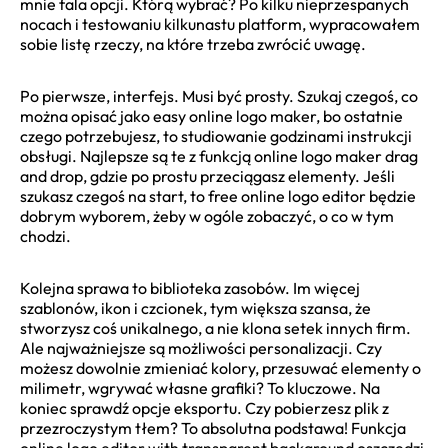
mnie fala opcji. Którą wybrać? Po kilku nieprzespanych
nocach i testowaniu kilkunastu platform, wypracowałem
sobie listę rzeczy, na które trzeba zwrócić uwagę.
Po pierwsze, interfejs. Musi być prosty. Szukaj czegoś, co
można opisać jako easy online logo maker, bo ostatnie
czego potrzebujesz, to studiowanie godzinami instrukcji
obsługi. Najlepsze są te z funkcją online logo maker drag
and drop, gdzie po prostu przeciągasz elementy. Jeśli
szukasz czegoś na start, to free online logo editor będzie
dobrym wyborem, żeby w ogóle zobaczyć, o co w tym
chodzi.
Kolejna sprawa to biblioteka zasobów. Im więcej
szablonów, ikon i czcionek, tym większa szansa, że
stworzysz coś unikalnego, a nie klona setek innych firm.
Ale najważniejsze są możliwości personalizacji. Czy
możesz dowolnie zmieniać kolory, przesuwać elementy o
milimetr, wgrywać własne grafiki? To kluczowe. Na
koniec sprawdź opcje eksportu. Czy pobierzesz plik z
przezroczystym tłem? To absolutna podstawa! Funkcja
online logo editor with transparent background oszczędzi