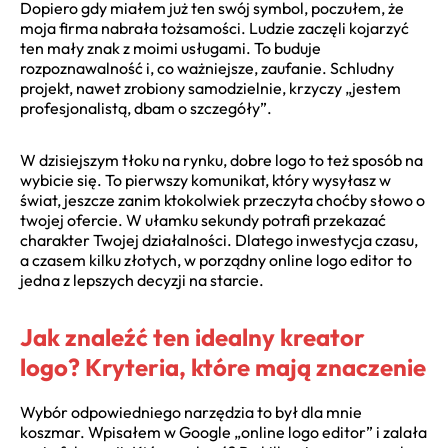
Dopiero gdy miałem już ten swój symbol, poczułem, że
moja firma nabrała tożsamości. Ludzie zaczęli kojarzyć
ten mały znak z moimi usługami. To buduje
rozpoznawalność i, co ważniejsze, zaufanie. Schludny
projekt, nawet zrobiony samodzielnie, krzyczy „jestem
profesjonalistą, dbam o szczegóły”.
W dzisiejszym tłoku na rynku, dobre logo to też sposób na
wybicie się. To pierwszy komunikat, który wysyłasz w
świat, jeszcze zanim ktokolwiek przeczyta choćby słowo o
twojej ofercie. W ułamku sekundy potrafi przekazać
charakter Twojej działalności. Dlatego inwestycja czasu,
a czasem kilku złotych, w porządny online logo editor to
jedna z lepszych decyzji na starcie.
Jak znaleźć ten idealny kreator
logo? Kryteria, które mają znaczenie
Wybór odpowiedniego narzędzia to był dla mnie
koszmar. Wpisałem w Google „online logo editor” i zalała