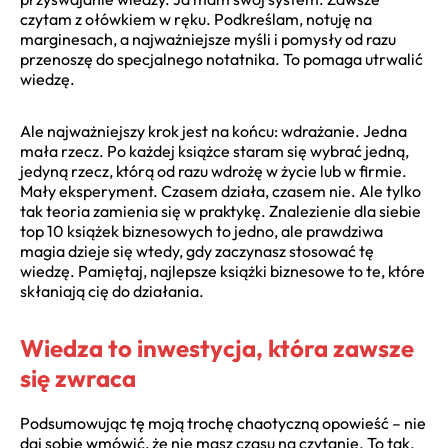
czytam z ołówkiem w ręku. Podkreślam, notuję na
marginesach, a najważniejsze myśli i pomysły od razu
przenoszę do specjalnego notatnika. To pomaga utrwalić
wiedzę.
Ale najważniejszy krok jest na końcu: wdrażanie. Jedna
mała rzecz. Po każdej książce staram się wybrać jedną,
jedyną rzecz, którą od razu wdrożę w życie lub w firmie.
Mały eksperyment. Czasem działa, czasem nie. Ale tylko
tak teoria zamienia się w praktykę. Znalezienie dla siebie
top 10 książek biznesowych to jedno, ale prawdziwa
magia dzieje się wtedy, gdy zaczynasz stosować tę
wiedzę. Pamiętaj, najlepsze książki biznesowe to te, które
skłaniają cię do działania.
Wiedza to inwestycja, która zawsze
się zwraca
Podsumowując tę moją trochę chaotyczną opowieść – nie
daj sobie wmówić, że nie masz czasu na czytanie. To tak,