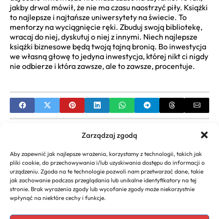
jakby drwal mówił, że nie ma czasu naostrzyć piły. Książki
to najlepsze i najtańsze uniwersytety na świecie. To
mentorzy na wyciągnięcie ręki. Zbuduj swoją bibliotekę,
wracaj do niej, dyskutuj o niej z innymi. Niech najlepsze
książki biznesowe będą twoją tajną bronią. Bo inwestycja
we własną głowę to jedyna inwestycja, której nikt ci nigdy
nie odbierze i która zawsze, ale to zawsze, procentuje.
PREVIOUS
Zarządzaj zgodą
Kalkulator VAT zakupy firmowe – Szybko Obliczaj
Aby zapewnić jak najlepsze wrażenia, korzystamy z technologii, takich jak
VAT Brutto-Netto dla Firm
pliki cookie, do przechowywania i/lub uzyskiwania dostępu do informacji o
urządzeniu. Zgoda na te technologie pozwoli nam przetwarzać dane, takie
NEXT
jak zachowanie podczas przeglądania lub unikalne identyfikatory na tej
stronie. Brak wyrażenia zgody lub wycofanie zgody może niekorzystnie
Kalkulator Wynagrodzeń Nowy Ład: Oblicz Pensję
wpłynąć na niektóre cechy i funkcje.
Netto/Brutto