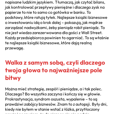
napisane ludzkim językiem. Tłumaczą, jak czytać bilans,
jak kontrolować przepływy pieniężne i dlaczego zysk na
papierze to nie to samo co gotówka w banku. To
podstawy, które ratują tyłek. Najlepsze książki biznesowe
o inwestowaniu idą o krok dalej – pokazują, jak mądrze
zarządzać nadwyżkami, żeby pieniądz robił pieniądz. To
nie jest wiedza zarezerwowana dla gości z Wall Street.
Każdy przedsiębiorca powinien to ogarniać. To są właśnie
te najlepsze książki biznesowe, które dają realną
przewagę.
Walka z samym sobą, czyli dlaczego
twoja głowa to najważniejsze pole
bitwy
Można mieć strategię, zespół i pieniądze, a i tak polec.
Dlaczego? Bo wszystko zaczyna i kończy się w głowie.
Prokrastynacja, syndrom oszusta, wypalenie – to są
prawdziwi zabójcy biznesów. Znam to z autopsji. Były dni,
kiedy nie byłem w stanie wstać z łóżka, przytłoczony