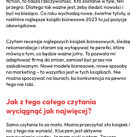
fiction, to nasza rzeczywistość. Kto zostanie w tyle, ten
przegra. Dlatego tak ważne jest, żeby śledzić nowości i
być na bieżąco. Co roku wychodzą nowe, świetne tytuły, a
niektóre najlepsze książki biznesowe 2023 to już pozycje
obowiązkowe.
Czytam recenzje najlepszych książek biznesowych, śledzę
rekomendacje i staram się wyłapywać te perełki, które
mówią o tym, co będzie ważne jutro. To pozwala mi
adaptować firmę do zmian, zamiast być przez nie
zaskakiwanym. Nowe modele biznesowe, nowe sposoby
na marketing – to wszystko jest w tych książkach. Nie
można spoczywać na laurach, bo konkurencja na pewno
tego nie robi.
Jak z tego całego czytania
wyciągnąć jak najwięcej?
Samo czytanie to za mało. Można przeczytać sto książek i
nic z tego nie wynieść. Kluczem jest aktywne
przyswajanie wiedzy. Ja mam swój system. Zawsze