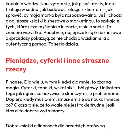
kopalnia wiedzy. Nauczyłem się, jak pisać oferty, które
trafiają w sedno, jak budować relacje z klientami i jak
sprawić, by moja marka była rozpoznawalna. Jeśli chodzi
o najlepsze książki biznesowe o marketingu, to szukajcie
tych, które uczą myślenia o kliencie, a nie o sobie. To
zmienia wszystko. Podobnie, najlepsze książki biznesowe
o sprzedaży pokazują, że nie chodzi o wciskanie, a o
autentyczną pomoc. To serio działa.
Pieniądze, cyferki i inne straszne
rzeczy
Finanse. Dla wielu, w tym kiedyś dla mnie, to czarna
magia. Cyferki, tabelki, wskaźniki… ból głowy. Unikałem
tego jak ognia, co oczywiście skończyło się problemami.
Dopiero kiedy musiałem, zmusiłem się do nauki. I wiecie
co? Okazało się, że to wcale nie jest takie trudne, jeśli
ktoś ci to dobrze wytłumaczy.
Dobre książki o finansach dla przedsiębiorców są