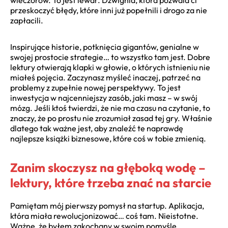
przeskoczyć błędy, które inni już popełnili i drogo za nie
zapłacili.
Inspirujące historie, potknięcia gigantów, genialne w
swojej prostocie strategie… to wszystko tam jest. Dobre
lektury otwierają klapki w głowie, o których istnieniu nie
miałeś pojęcia. Zaczynasz myśleć inaczej, patrzeć na
problemy z zupełnie nowej perspektywy. To jest
inwestycja w najcenniejszy zasób, jaki masz – w swój
mózg. Jeśli ktoś twierdzi, że nie ma czasu na czytanie, to
znaczy, że po prostu nie zrozumiał zasad tej gry. Właśnie
dlatego tak ważne jest, aby znaleźć te naprawdę
najlepsze książki biznesowe, które coś w tobie zmienią.
Zanim skoczysz na głęboką wodę –
lektury, które trzeba znać na starcie
Pamiętam mój pierwszy pomysł na startup. Aplikacja,
która miała rewolucjonizować… coś tam. Nieistotne.
Ważne, że byłem zakochany w swoim pomyśle.