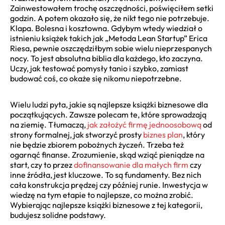
Zainwestowałem trochę oszczędności, poświęciłem setki
godzin. A potem okazało się, że nikt tego nie potrzebuje.
Klapa. Bolesna i kosztowna. Gdybym wtedy wiedział o
istnieniu książek takich jak „Metoda Lean Startup” Erica
Riesa, pewnie oszczędziłbym sobie wielu nieprzespanych
nocy. To jest absolutna biblia dla każdego, kto zaczyna.
Uczy, jak testować pomysły tanio i szybko, zamiast
budować coś, co okaże się nikomu niepotrzebne.
Wielu ludzi pyta, jakie są najlepsze książki biznesowe dla
początkujących. Zawsze polecam te, które sprowadzają
na ziemię. Tłumaczą,
jak założyć firmę jednoosobową
od
strony formalnej, jak stworzyć prosty
biznes plan
, który
nie będzie zbiorem pobożnych życzeń. Trzeba też
ogarnąć finanse. Zrozumienie, skąd wziąć pieniądze na
start, czy to przez
dofinansowanie dla małych firm
czy
inne źródła, jest kluczowe. To są fundamenty. Bez nich
cała konstrukcja prędzej czy później runie. Inwestycja w
wiedzę na tym etapie to najlepsze, co można zrobić.
Wybierając najlepsze książki biznesowe z tej kategorii,
budujesz solidne podstawy.