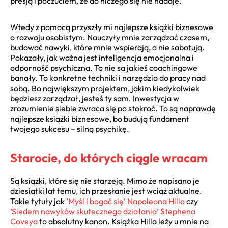
presją i poczuciem, że do niczego się nie nadaję.
Wtedy z pomocą przyszły mi najlepsze książki biznesowe
o rozwoju osobistym. Nauczyły mnie zarządzać czasem,
budować nawyki, które mnie wspierają, a nie sabotują.
Pokazały, jak ważna jest inteligencja emocjonalna i
odporność psychiczna. To nie są jakieś coachingowe
banały. To konkretne techniki i narzędzia do pracy nad
sobą. Bo największym projektem, jakim kiedykolwiek
będziesz zarządzał, jesteś ty sam. Inwestycja w
zrozumienie siebie zwraca się po stokroć. To są naprawdę
najlepsze książki biznesowe, bo budują fundament
twojego sukcesu – silną psychikę.
Starocie, do których ciągle wracam
Są książki, które się nie starzeją. Mimo że napisano je
dziesiątki lat temu, ich przesłanie jest wciąż aktualne.
Takie tytuły jak
’Myśl i bogać się’ Napoleona Hilla
czy
’Siedem nawyków skutecznego działania’ Stephena
Coveya
to absolutny kanon. Książka Hilla leży u mnie na