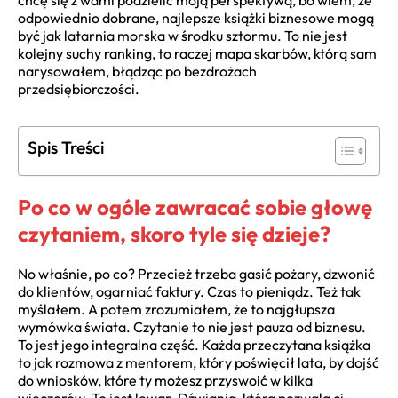
chcę się z wami podzielić moją perspektywą, bo wiem, że
odpowiednio dobrane, najlepsze książki biznesowe mogą
być jak latarnia morska w środku sztormu. To nie jest
kolejny suchy ranking, to raczej mapa skarbów, którą sam
narysowałem, błądząc po bezdrożach
przedsiębiorczości.
Spis Treści
Po co w ogóle zawracać sobie głowę
czytaniem, skoro tyle się dzieje?
No właśnie, po co? Przecież trzeba gasić pożary, dzwonić
do klientów, ogarniać faktury. Czas to pieniądz. Też tak
myślałem. A potem zrozumiałem, że to najgłupsza
wymówka świata. Czytanie to nie jest pauza od biznesu.
To jest jego integralna część. Każda przeczytana książka
to jak rozmowa z mentorem, który poświęcił lata, by dojść
do wniosków, które ty możesz przyswoić w kilka
wieczorów. To jest lewar. Dźwignia, która pozwala ci