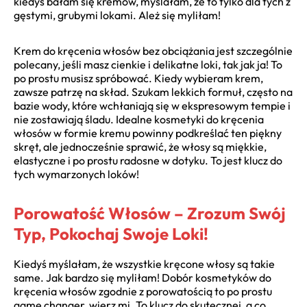
kiedyś bałam się kremów, myślałam, że to tylko dla tych z
gęstymi, grubymi lokami. Ależ się myliłam!
Krem do kręcenia włosów bez obciążania jest szczególnie
polecany, jeśli masz cienkie i delikatne loki, tak jak ja! To
po prostu musisz spróbować. Kiedy wybieram krem,
zawsze patrzę na skład. Szukam lekkich formuł, często na
bazie wody, które wchłaniają się w ekspresowym tempie i
nie zostawiają śladu. Idealne kosmetyki do kręcenia
włosów w formie kremu powinny podkreślać ten piękny
skręt, ale jednocześnie sprawić, że włosy są miękkie,
elastyczne i po prostu radosne w dotyku. To jest klucz do
tych wymarzonych loków!
Porowatość Włosów – Zrozum Swój
Typ, Pokochaj Swoje Loki!
Kiedyś myślałam, że wszystkie kręcone włosy są takie
same. Jak bardzo się myliłam! Dobór kosmetyków do
kręcenia włosów zgodnie z porowatością to po prostu
game changer, wierz mi. To klucz do skutecznej, a co