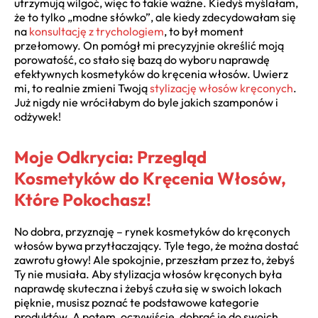
utrzymują wilgoć, więc to takie ważne. Kiedyś myślałam,
że to tylko „modne słówko”, ale kiedy zdecydowałam się
na
konsultację z trychologiem
, to był moment
przełomowy. On pomógł mi precyzyjnie określić moją
porowatość, co stało się bazą do wyboru naprawdę
efektywnych kosmetyków do kręcenia włosów. Uwierz
mi, to realnie zmieni Twoją
stylizację włosów kręconych
.
Już nigdy nie wróciłabym do byle jakich szamponów i
odżywek!
Moje Odkrycia: Przegląd
Kosmetyków do Kręcenia Włosów,
Które Pokochasz!
No dobra, przyznaję – rynek kosmetyków do kręconych
włosów bywa przytłaczający. Tyle tego, że można dostać
zawrotu głowy! Ale spokojnie, przeszłam przez to, żebyś
Ty nie musiała. Aby stylizacja włosów kręconych była
naprawdę skuteczna i żebyś czuła się w swoich lokach
pięknie, musisz poznać te podstawowe kategorie
produktów. A potem, oczywiście, dobrać je do swoich,