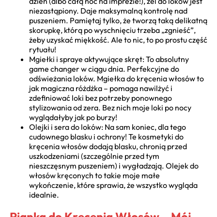
dzień (albo całą noc na imprezie!), żel do loków jest
niezastąpiony. Daje maksymalną kontrolę nad
puszeniem. Pamiętaj tylko, że tworzą taką delikatną
skorupkę, którą po wyschnięciu trzeba „zgnieść”,
żeby uzyskać miękkość. Ale to nic, to po prostu część
rytuału!
Mgiełki i spraye aktywujące skręt: To absolutny
game changer w ciągu dnia. Perfekcyjne do
odświeżania loków. Mgiełka do kręcenia włosów to
jak magiczna różdżka – pomaga nawilżyć i
zdefiniować loki bez potrzeby ponownego
stylizowania od zera. Bez nich moje loki po nocy
wyglądałyby jak po burzy!
Olejki i sera do loków: Na sam koniec, dla tego
cudownego blasku i ochrony! Te kosmetyki do
kręcenia włosów dodają blasku, chronią przed
uszkodzeniami (szczególnie przed tym
nieszczęsnym puszeniem) i wygładzają. Olejek do
włosów kręconych to takie moje małe
wykończenie, które sprawia, że wszystko wygląda
idealnie.
Pianka do Kręcenia Włosów – Mój