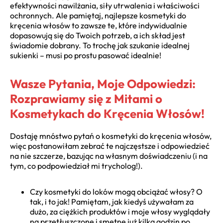
efektywności nawilżania, siły utrwalenia i właściwości
ochronnych. Ale pamiętaj, najlepsze kosmetyki do
kręcenia włosów to zawsze te, które indywidualnie
dopasowują się do Twoich potrzeb, a ich skład jest
świadomie dobrany. To trochę jak szukanie idealnej
sukienki – musi po prostu pasować idealnie!
Wasze Pytania, Moje Odpowiedzi:
Rozprawiamy się z Mitami o
Kosmetykach do Kręcenia Włosów!
Dostaję mnóstwo pytań o kosmetyki do kręcenia włosów,
więc postanowiłam zebrać te najczęstsze i odpowiedzieć
na nie szczerze, bazując na własnym doświadczeniu (i na
tym, co podpowiedział mi trycholog!).
Czy kosmetyki do loków mogą obciążać włosy? O
tak, i to jak! Pamiętam, jak kiedyś używałam za
dużo, za ciężkich produktów i moje włosy wyglądały
na przetłuszczone i smętne już kilka godzin po