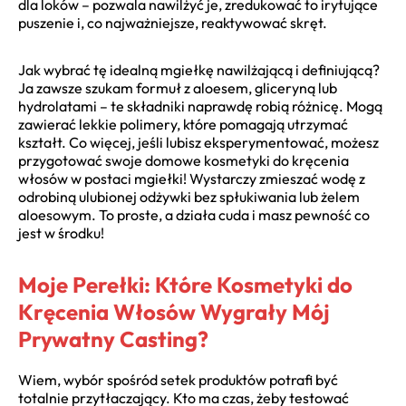
dla loków – pozwala nawilżyć je, zredukować to irytujące
puszenie i, co najważniejsze, reaktywować skręt.
Jak wybrać tę idealną mgiełkę nawilżającą i definiującą?
Ja zawsze szukam formuł z aloesem, gliceryną lub
hydrolatami – te składniki naprawdę robią różnicę. Mogą
zawierać lekkie polimery, które pomagają utrzymać
kształt. Co więcej, jeśli lubisz eksperymentować, możesz
przygotować swoje domowe kosmetyki do kręcenia
włosów w postaci mgiełki! Wystarczy zmieszać wodę z
odrobiną ulubionej odżywki bez spłukiwania lub żelem
aloesowym. To proste, a działa cuda i masz pewność co
jest w środku!
Moje Perełki: Które Kosmetyki do
Kręcenia Włosów Wygrały Mój
Prywatny Casting?
Wiem, wybór spośród setek produktów potrafi być
totalnie przytłaczający. Kto ma czas, żeby testować