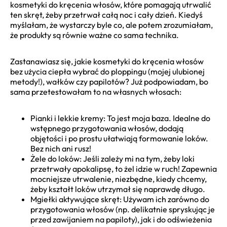
kosmetyki do kręcenia włosów, które pomagają utrwalić
ten skręt, żeby przetrwał całą noc i cały dzień. Kiedyś
myślałam, że wystarczy byle co, ale potem zrozumiałam,
że produkty są równie ważne co sama technika.
Zastanawiasz się, jakie kosmetyki do kręcenia włosów
bez użycia ciepła wybrać do ploppingu (mojej ulubionej
metody!), wałków czy papilotów? Już podpowiadam, bo
sama przetestowałam to na własnych włosach:
Pianki i lekkie kremy: To jest moja baza. Idealne do
wstępnego przygotowania włosów, dodają
objętości i po prostu ułatwiają formowanie loków.
Bez nich ani rusz!
Żele do loków: Jeśli zależy mi na tym, żeby loki
przetrwały apokalipsę, to żel idzie w ruch! Zapewnia
mocniejsze utrwalenie, niezbędne, kiedy chcemy,
żeby kształt loków utrzymał się naprawdę długo.
Mgiełki aktywujące skręt: Używam ich zarówno do
przygotowania włosów (np. delikatnie spryskując je
przed zawijaniem na papiloty), jak i do odświeżenia