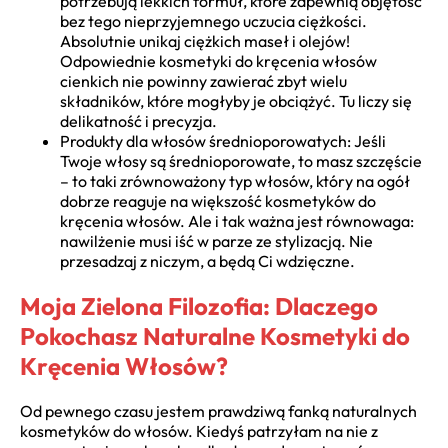
potrzebują lekkich formuł, które zapewnią objętość
bez tego nieprzyjemnego uczucia ciężkości.
Absolutnie unikaj ciężkich maseł i olejów!
Odpowiednie kosmetyki do kręcenia włosów
cienkich nie powinny zawierać zbyt wielu
składników, które mogłyby je obciążyć. Tu liczy się
delikatność i precyzja.
Produkty dla włosów średnioporowatych: Jeśli
Twoje włosy są średnioporowate, to masz szczęście
– to taki zrównoważony typ włosów, który na ogół
dobrze reaguje na większość kosmetyków do
kręcenia włosów. Ale i tak ważna jest równowaga:
nawilżenie musi iść w parze ze stylizacją. Nie
przesadzaj z niczym, a będą Ci wdzięczne.
Moja Zielona Filozofia: Dlaczego
Pokochasz Naturalne Kosmetyki do
Kręcenia Włosów?
Od pewnego czasu jestem prawdziwą fanką naturalnych
kosmetyków do włosów. Kiedyś patrzyłam na nie z