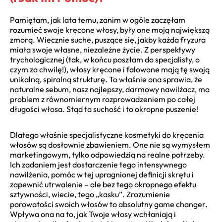
Pamiętam, jak lata temu, zanim w ogóle zaczęłam
rozumieć swoje kręcone włosy, były one moją największą
zmorą. Wiecznie suche, puszące się, jakby każda fryzura
miała swoje własne, niezależne życie. Z perspektywy
trychologicznej (tak, w końcu poszłam do specjalisty, o
czym za chwilę!), włosy kręcone i falowane mają tę swoją
unikalną, spiralną strukturę. To właśnie ona sprawia, że
naturalne sebum, nasz najlepszy, darmowy nawilżacz, ma
problem z równomiernym rozprowadzeniem po całej
długości włosa. Stąd ta suchość i to okropne puszenie!
Dlatego właśnie specjalistyczne kosmetyki do kręcenia
włosów są dosłownie zbawieniem. One nie są wymysłem
marketingowym, tylko odpowiedzią na realne potrzeby.
Ich zadaniem jest dostarczenie tego intensywnego
nawilżenia, pomóc w tej upragnionej definicji skrętu i
zapewnić utrwalenie – ale bez tego okropnego efektu
sztywności, wiecie, tego „kasku”. Zrozumienie
porowatości swoich włosów to absolutny game changer.
Wpływa ona na to, jak Twoje włosy wchłaniają i