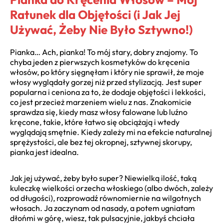
Ratunek dla Objętości (i Jak Jej
Używać, Żeby Nie Było Sztywno!)
Pianka… Ach, pianka! To mój stary, dobry znajomy. To
chyba jeden z pierwszych kosmetyków do kręcenia
włosów, po który sięgnęłam i który nie sprawił, że moje
włosy wyglądały gorzej niż przed stylizacją. Jest super
popularna i ceniona za to, że dodaje objętości i lekkości,
co jest przecież marzeniem wielu z nas. Znakomicie
sprawdza się, kiedy masz włosy falowane lub luźno
kręcone, takie, które łatwo się obciążają i wtedy
wyglądają smętnie. Kiedy zależy mi na efekcie naturalnej
sprężystości, ale bez tej okropnej, sztywnej skorupy,
pianka jest idealna.
Jak jej używać, żeby było super? Niewielką ilość, taką
kuleczkę wielkości orzecha włoskiego (albo dwóch, zależy
od długości), rozprowadź równomiernie na wilgotnych
włosach. Ja zaczynam od nasady, a potem ugniatam
dłońmi w górę, wiesz, tak pulsacyjnie, jakbyś chciała