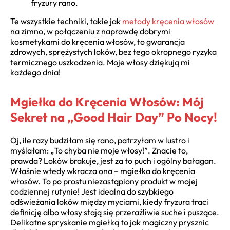
fryzury rano.
Te wszystkie techniki, takie jak
metody kręcenia włosów
na zimno, w połączeniu z naprawdę dobrymi
kosmetykami do kręcenia włosów, to gwarancja
zdrowych, sprężystych loków, bez tego okropnego ryzyka
termicznego uszkodzenia. Moje włosy dziękują mi
każdego dnia!
Mgiełka do Kręcenia Włosów: Mój
Sekret na „Good Hair Day” Po Nocy!
Oj, ile razy budziłam się rano, patrzyłam w lustro i
myślałam: „To chyba nie moje włosy!”. Znacie to,
prawda? Loków brakuje, jest za to puch i ogólny bałagan.
Właśnie wtedy wkracza ona – mgiełka do kręcenia
włosów. To po prostu niezastąpiony produkt w mojej
codziennej rutynie! Jest idealna do szybkiego
odświeżania loków między myciami, kiedy fryzura traci
definicję albo włosy stają się przeraźliwie suche i puszące.
Delikatne spryskanie mgiełką to jak magiczny prysznic