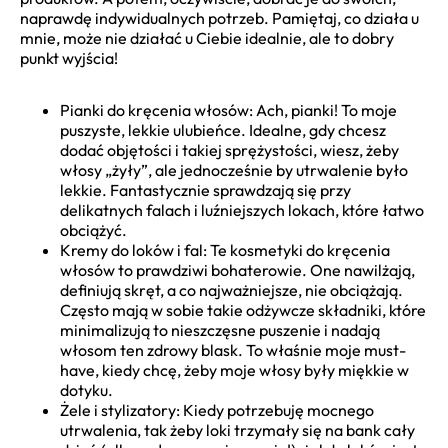
naprawdę indywidualnych potrzeb. Pamiętaj, co działa u
mnie, może nie działać u Ciebie idealnie, ale to dobry
punkt wyjścia!
Pianki do kręcenia włosów: Ach, pianki! To moje
puszyste, lekkie ulubieńce. Idealne, gdy chcesz
dodać objętości i takiej sprężystości, wiesz, żeby
włosy „żyły”, ale jednocześnie by utrwalenie było
lekkie. Fantastycznie sprawdzają się przy
delikatnych falach i luźniejszych lokach, które łatwo
obciążyć.
Kremy do loków i fal: Te kosmetyki do kręcenia
włosów to prawdziwi bohaterowie. One nawilżają,
definiują skręt, a co najważniejsze, nie obciążają.
Często mają w sobie takie odżywcze składniki, które
minimalizują to nieszczęsne puszenie i nadają
włosom ten zdrowy blask. To właśnie moje must-
have, kiedy chcę, żeby moje włosy były miękkie w
dotyku.
Żele i stylizatory: Kiedy potrzebuję mocnego
utrwalenia, tak żeby loki trzymały się na bank cały