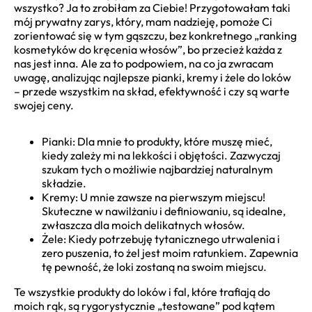
wszystko? Ja to zrobiłam za Ciebie! Przygotowałam taki
mój prywatny zarys, który, mam nadzieję, pomoże Ci
zorientować się w tym gąszczu, bez konkretnego „ranking
kosmetyków do kręcenia włosów”, bo przecież każda z
nas jest inna. Ale za to podpowiem, na co ja zwracam
uwagę, analizując najlepsze pianki, kremy i żele do loków
– przede wszystkim na skład, efektywność i czy są warte
swojej ceny.
Pianki: Dla mnie to produkty, które muszę mieć,
kiedy zależy mi na lekkości i objętości. Zazwyczaj
szukam tych o możliwie najbardziej naturalnym
składzie.
Kremy: U mnie zawsze na pierwszym miejscu!
Skuteczne w nawilżaniu i definiowaniu, są idealne,
zwłaszcza dla moich delikatnych włosów.
Żele: Kiedy potrzebuję tytanicznego utrwalenia i
zero puszenia, to żel jest moim ratunkiem. Zapewnia
tę pewność, że loki zostaną na swoim miejscu.
Te wszystkie produkty do loków i fal, które trafiają do
moich rąk, są rygorystycznie „testowane” pod kątem