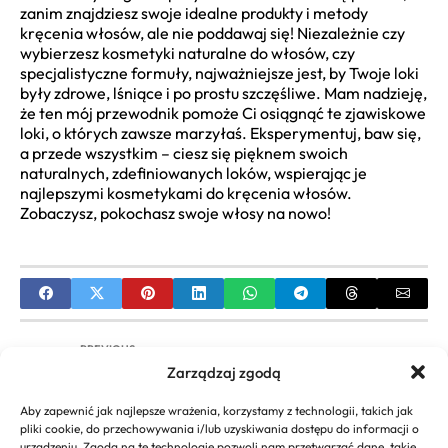
zanim znajdziesz swoje idealne produkty i metody
kręcenia włosów, ale nie poddawaj się! Niezależnie czy
wybierzesz kosmetyki naturalne do włosów, czy
specjalistyczne formuły, najważniejsze jest, by Twoje loki
były zdrowe, lśniące i po prostu szczęśliwe. Mam nadzieję,
że ten mój przewodnik pomoże Ci osiągnąć te zjawiskowe
loki, o których zawsze marzyłaś. Eksperymentuj, baw się,
a przede wszystkim – ciesz się pięknem swoich
naturalnych, zdefiniowanych loków, wspierając je
najlepszymi kosmetykami do kręcenia włosów.
Zobaczysz, pokochasz swoje włosy na nowo!
PREVIOUS
Zarządzaj zgodą
Jak Powiedzieć Godzinę po Angielsku? Kompletny
Przewodnik i Lekcja
Aby zapewnić jak najlepsze wrażenia, korzystamy z technologii, takich jak
pliki cookie, do przechowywania i/lub uzyskiwania dostępu do informacji o
NEXT
urządzeniu. Zgoda na te technologie pozwoli nam przetwarzać dane, takie