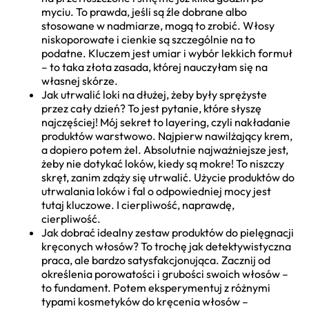
myciu. To prawda, jeśli są źle dobrane albo
stosowane w nadmiarze, mogą to zrobić. Włosy
niskoporowate i cienkie są szczególnie na to
podatne. Kluczem jest umiar i wybór lekkich formuł
– to taka złota zasada, której nauczyłam się na
własnej skórze.
Jak utrwalić loki na dłużej, żeby były sprężyste
przez cały dzień? To jest pytanie, które słyszę
najczęściej! Mój sekret to layering, czyli nakładanie
produktów warstwowo. Najpierw nawilżający krem,
a dopiero potem żel. Absolutnie najważniejsze jest,
żeby nie dotykać loków, kiedy są mokre! To niszczy
skręt, zanim zdąży się utrwalić. Użycie produktów do
utrwalania loków i fal o odpowiedniej mocy jest
tutaj kluczowe. I cierpliwość, naprawdę,
cierpliwość.
Jak dobrać idealny zestaw produktów do pielęgnacji
kręconych włosów? To trochę jak detektywistyczna
praca, ale bardzo satysfakcjonująca. Zacznij od
określenia porowatości i grubości swoich włosów –
to fundament. Potem eksperymentuj z różnymi
typami kosmetyków do kręcenia włosów –