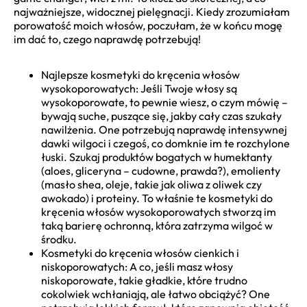
najważniejsze, widocznej pielęgnacji. Kiedy zrozumiałam
porowatość moich włosów, poczułam, że w końcu mogę
im dać to, czego naprawdę potrzebują!
Najlepsze kosmetyki do kręcenia włosów
wysokoporowatych: Jeśli Twoje włosy są
wysokoporowate, to pewnie wiesz, o czym mówię –
bywają suche, puszące się, jakby cały czas szukały
nawilżenia. One potrzebują naprawdę intensywnej
dawki wilgoci i czegoś, co domknie im te rozchylone
łuski. Szukaj produktów bogatych w humektanty
(aloes, gliceryna – cudowne, prawda?), emolienty
(masło shea, oleje, takie jak oliwa z oliwek czy
awokado) i proteiny. To właśnie te kosmetyki do
kręcenia włosów wysokoporowatych stworzą im
taką barierę ochronną, która zatrzyma wilgoć w
środku.
Kosmetyki do kręcenia włosów cienkich i
niskoporowatych: A co, jeśli masz włosy
niskoporowate, takie gładkie, które trudno
cokolwiek wchłaniają, ale łatwo obciążyć? One