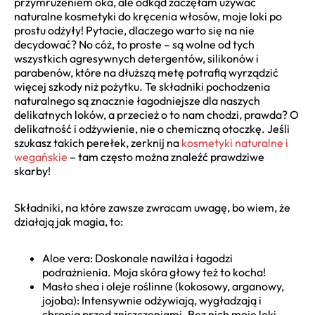
przymrużeniem oka, ale odkąd zaczęłam używać
naturalne kosmetyki do kręcenia włosów, moje loki po
prostu odżyły! Pytacie, dlaczego warto się na nie
decydować? No cóż, to proste – są wolne od tych
wszystkich agresywnych detergentów, silikonów i
parabenów, które na dłuższą metę potrafią wyrządzić
więcej szkody niż pożytku. Te składniki pochodzenia
naturalnego są znacznie łagodniejsze dla naszych
delikatnych loków, a przecież o to nam chodzi, prawda? O
delikatność i odżywienie, nie o chemiczną otoczkę. Jeśli
szukasz takich perełek, zerknij na
kosmetyki naturalne i
wegańskie
– tam często można znaleźć prawdziwe
skarby!
Składniki, na które zawsze zwracam uwagę, bo wiem, że
działają jak magia, to:
Aloe vera: Doskonale nawilża i łagodzi
podrażnienia. Moja skóra głowy też to kocha!
Masło shea i oleje roślinne (kokosowy, arganowy,
jojoba): Intensywnie odżywiają, wygładzają i
chronią przed zniszczeniami. Bez nich moje loki