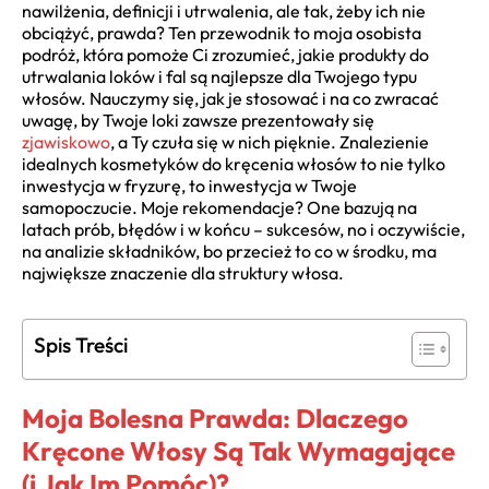
nawilżenia, definicji i utrwalenia, ale tak, żeby ich nie
obciążyć, prawda? Ten przewodnik to moja osobista
podróż, która pomoże Ci zrozumieć, jakie produkty do
utrwalania loków i fal są najlepsze dla Twojego typu
włosów. Nauczymy się, jak je stosować i na co zwracać
uwagę, by Twoje loki zawsze prezentowały się
zjawiskowo
, a Ty czuła się w nich pięknie. Znalezienie
idealnych kosmetyków do kręcenia włosów to nie tylko
inwestycja w fryzurę, to inwestycja w Twoje
samopoczucie. Moje rekomendacje? One bazują na
latach prób, błędów i w końcu – sukcesów, no i oczywiście,
na analizie składników, bo przecież to co w środku, ma
największe znaczenie dla struktury włosa.
Spis Treści
Moja Bolesna Prawda: Dlaczego
Kręcone Włosy Są Tak Wymagające
(i Jak Im Pomóc)?