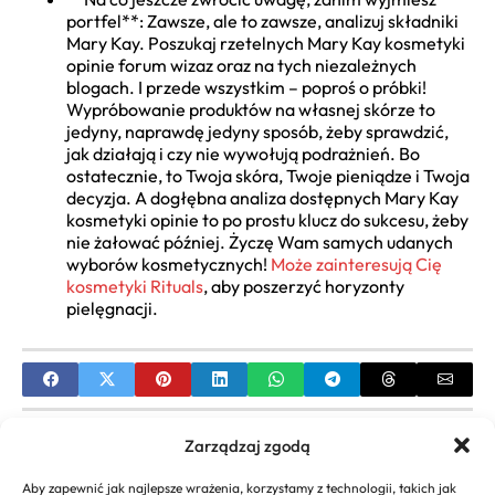
portfel**: Zawsze, ale to zawsze, analizuj składniki
Mary Kay. Poszukaj rzetelnych Mary Kay kosmetyki
opinie forum wizaz oraz na tych niezależnych
blogach. I przede wszystkim – poproś o próbki!
Wypróbowanie produktów na własnej skórze to
jedyny, naprawdę jedyny sposób, żeby sprawdzić,
jak działają i czy nie wywołują podrażnień. Bo
ostatecznie, to Twoja skóra, Twoje pieniądze i Twoja
decyzja. A dogłębna analiza dostępnych Mary Kay
kosmetyki opinie to po prostu klucz do sukcesu, żeby
nie żałować później. Życzę Wam samych udanych
wyborów kosmetycznych!
Może zainteresują Cię
kosmetyki Rituals
, aby poszerzyć horyzonty
pielęgnacji.
PREVIOUS
Zarządzaj zgodą
Trening Pleców Najlepsze Ćwiczenia: Kompletny
Aby zapewnić jak najlepsze wrażenia, korzystamy z technologii, takich jak