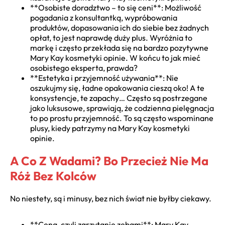
**Osobiste doradztwo – to się ceni**: Możliwość
pogadania z konsultantką, wypróbowania
produktów, dopasowania ich do siebie bez żadnych
opłat, to jest naprawdę duży plus. Wyróżnia to
markę i często przekłada się na bardzo pozytywne
Mary Kay kosmetyki opinie. W końcu to jak mieć
osobistego eksperta, prawda?
**Estetyka i przyjemność używania**: Nie
oszukujmy się, ładne opakowania cieszą oko! A te
konsystencje, te zapachy… Często są postrzegane
jako luksusowe, sprawiają, że codzienna pielęgnacja
to po prostu przyjemność. To są często wspominane
plusy, kiedy patrzymy na Mary Kay kosmetyki
opinie.
A Co Z Wadami? Bo Przecież Nie Ma
Róż Bez Kolców
No niestety, są i minusy, bez nich świat nie byłby ciekawy.
**Cena, czyli zgrzytanie zębami**: Mary Kay