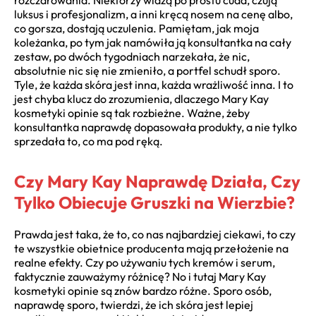
luksus i profesjonalizm, a inni kręcą nosem na cenę albo,
co gorsza, dostają uczulenia. Pamiętam, jak moja
koleżanka, po tym jak namówiła ją konsultantka na cały
zestaw, po dwóch tygodniach narzekała, że nic,
absolutnie nic się nie zmieniło, a portfel schudł sporo.
Tyle, że każda skóra jest inna, każda wrażliwość inna. I to
jest chyba klucz do zrozumienia, dlaczego Mary Kay
kosmetyki opinie są tak rozbieżne. Ważne, żeby
konsultantka naprawdę dopasowała produkty, a nie tylko
sprzedała to, co ma pod ręką.
Czy Mary Kay Naprawdę Działa, Czy
Tylko Obiecuje Gruszki na Wierzbie?
Prawda jest taka, że to, co nas najbardziej ciekawi, to czy
te wszystkie obietnice producenta mają przełożenie na
realne efekty. Czy po używaniu tych kremów i serum,
faktycznie zauważymy różnicę? No i tutaj Mary Kay
kosmetyki opinie są znów bardzo różne. Sporo osób,
naprawdę sporo, twierdzi, że ich skóra jest lepiej