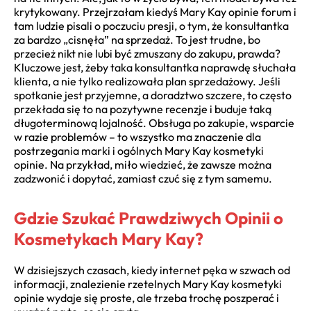
krytykowany. Przejrzałam kiedyś Mary Kay opinie forum i
tam ludzie pisali o poczuciu presji, o tym, że konsultantka
za bardzo „cisnęła” na sprzedaż. To jest trudne, bo
przecież nikt nie lubi być zmuszany do zakupu, prawda?
Kluczowe jest, żeby taka konsultantka naprawdę słuchała
klienta, a nie tylko realizowała plan sprzedażowy. Jeśli
spotkanie jest przyjemne, a doradztwo szczere, to często
przekłada się to na pozytywne recenzje i buduje taką
długoterminową lojalność. Obsługa po zakupie, wsparcie
w razie problemów – to wszystko ma znaczenie dla
postrzegania marki i ogólnych Mary Kay kosmetyki
opinie. Na przykład, miło wiedzieć, że zawsze można
zadzwonić i dopytać, zamiast czuć się z tym samemu.
Gdzie Szukać Prawdziwych Opinii o
Kosmetykach Mary Kay?
W dzisiejszych czasach, kiedy internet pęka w szwach od
informacji, znalezienie rzetelnych Mary Kay kosmetyki
opinie wydaje się proste, ale trzeba trochę poszperać i