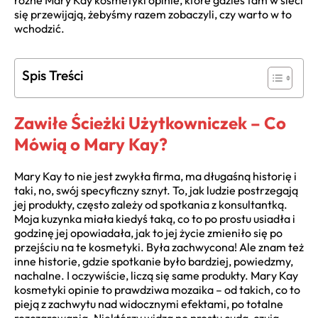
różne Mary Kay kosmetyki opinie, które gdzieś tam w sieci
się przewijają, żebyśmy razem zobaczyli, czy warto w to
wchodzić.
Spis Treści
Zawiłe Ścieżki Użytkowniczek – Co
Mówią o Mary Kay?
Mary Kay to nie jest zwykła firma, ma długaśną historię i
taki, no, swój specyficzny sznyt. To, jak ludzie postrzegają
jej produkty, często zależy od spotkania z konsultantką.
Moja kuzynka miała kiedyś taką, co to po prostu usiadła i
godzinę jej opowiadała, jak to jej życie zmieniło się po
przejściu na te kosmetyki. Była zachwycona! Ale znam też
inne historie, gdzie spotkanie było bardziej, powiedzmy,
nachalne. I oczywiście, liczą się same produkty. Mary Kay
kosmetyki opinie to prawdziwa mozaika – od takich, co to
pieją z zachwytu nad widocznymi efektami, po totalne
rozczarowania. Niektórzy widzą po prostu cuda, czują