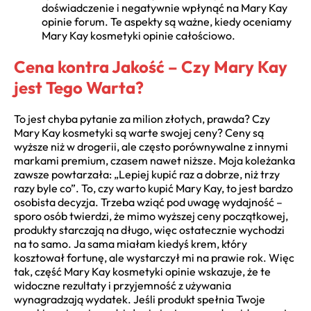
doświadczenie i negatywnie wpłynąć na Mary Kay
opinie forum. Te aspekty są ważne, kiedy oceniamy
Mary Kay kosmetyki opinie całościowo.
Cena kontra Jakość – Czy Mary Kay
jest Tego Warta?
To jest chyba pytanie za milion złotych, prawda? Czy
Mary Kay kosmetyki są warte swojej ceny? Ceny są
wyższe niż w drogerii, ale często porównywalne z innymi
markami premium, czasem nawet niższe. Moja koleżanka
zawsze powtarzała: „Lepiej kupić raz a dobrze, niż trzy
razy byle co”. To, czy warto kupić Mary Kay, to jest bardzo
osobista decyzja. Trzeba wziąć pod uwagę wydajność –
sporo osób twierdzi, że mimo wyższej ceny początkowej,
produkty starczają na długo, więc ostatecznie wychodzi
na to samo. Ja sama miałam kiedyś krem, który
kosztował fortunę, ale wystarczył mi na prawie rok. Więc
tak, część Mary Kay kosmetyki opinie wskazuje, że te
widoczne rezultaty i przyjemność z używania
wynagradzają wydatek. Jeśli produkt spełnia Twoje