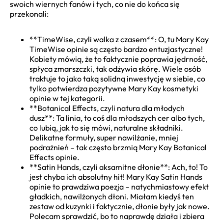
swoich wiernych fanów i tych, co nie do końca się
przekonali:
**TimeWise, czyli walka z czasem**: O, tu Mary Kay
TimeWise opinie są często bardzo entuzjastyczne!
Kobiety mówią, że to faktycznie poprawia jędrność,
spłyca zmarszczki, tak odżywia skórę. Wiele osób
traktuje to jako taką solidną inwestycję w siebie, co
tylko potwierdza pozytywne Mary Kay kosmetyki
opinie w tej kategorii.
**Botanical Effects, czyli natura dla młodych
dusz**: Ta linia, to coś dla młodszych cer albo tych,
co lubią, jak to się mówi, naturalne składniki.
Delikatne formuły, super nawilżanie, mniej
podrażnień – tak często brzmią Mary Kay Botanical
Effects opinie.
**Satin Hands, czyli aksamitne dłonie**: Ach, to! To
jest chyba ich absolutny hit! Mary Kay Satin Hands
opinie to prawdziwa poezja – natychmiastowy efekt
gładkich, nawilżonych dłoni. Miałam kiedyś ten
zestaw od kuzynki i faktycznie, dłonie były jak nowe.
Polecam sprawdzić, bo to naprawdę działa i zbiera