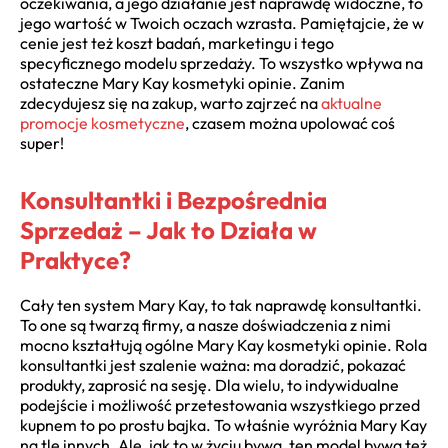
oczekiwania, a jego działanie jest naprawdę widoczne, to
jego wartość w Twoich oczach wzrasta. Pamiętajcie, że w
cenie jest też koszt badań, marketingu i tego
specyficznego modelu sprzedaży. To wszystko wpływa na
ostateczne Mary Kay kosmetyki opinie. Zanim
zdecydujesz się na zakup, warto zajrzeć na
aktualne
promocje kosmetyczne
, czasem można upolować coś
super!
Konsultantki i Bezpośrednia
Sprzedaż – Jak to Działa w
Praktyce?
Cały ten system Mary Kay, to tak naprawdę konsultantki.
To one są twarzą firmy, a nasze doświadczenia z nimi
mocno kształtują ogólne Mary Kay kosmetyki opinie. Rola
konsultantki jest szalenie ważna: ma doradzić, pokazać
produkty, zaprosić na sesję. Dla wielu, to indywidualne
podejście i możliwość przetestowania wszystkiego przed
kupnem to po prostu bajka. To właśnie wyróżnia Mary Kay
na tle innych. Ale, jak to w życiu bywa, ten model bywa też