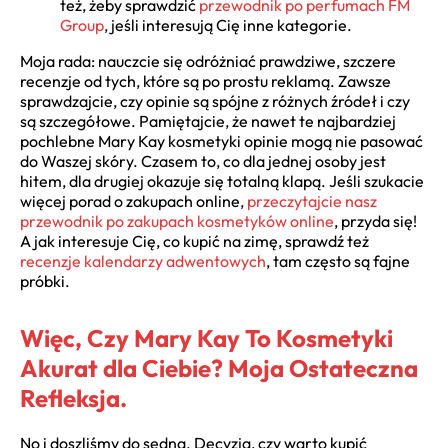
też, żeby sprawdzić
przewodnik po perfumach FM
Group
, jeśli interesują Cię inne kategorie.
Moja rada: nauczcie się odróżniać prawdziwe, szczere
recenzje od tych, które są po prostu reklamą. Zawsze
sprawdzajcie, czy opinie są spójne z różnych źródeł i czy
są szczegółowe. Pamiętajcie, że nawet te najbardziej
pochlebne Mary Kay kosmetyki opinie mogą nie pasować
do Waszej skóry. Czasem to, co dla jednej osoby jest
hitem, dla drugiej okazuje się totalną klapą. Jeśli szukacie
więcej porad o zakupach online,
przeczytajcie nasz
przewodnik po zakupach kosmetyków online
, przyda się!
A jak interesuje Cię, co kupić na zimę, sprawdź też
recenzje kalendarzy adwentowych
, tam często są fajne
próbki.
Więc, Czy Mary Kay To Kosmetyki
Akurat dla Ciebie? Moja Ostateczna
Refleksja.
No i doszliśmy do sedna. Decyzja, czy warto kupić