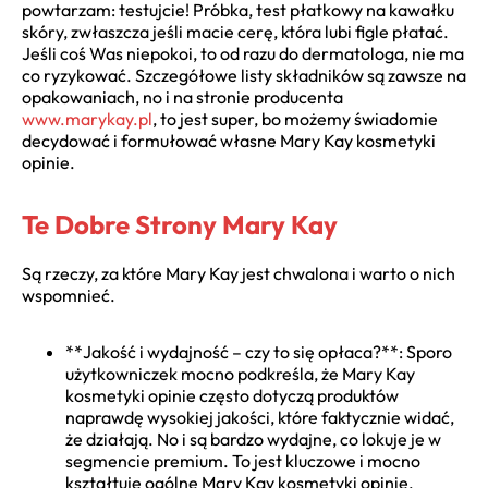
powtarzam: testujcie! Próbka, test płatkowy na kawałku
skóry, zwłaszcza jeśli macie cerę, która lubi figle płatać.
Jeśli coś Was niepokoi, to od razu do dermatologa, nie ma
co ryzykować. Szczegółowe listy składników są zawsze na
opakowaniach, no i na stronie producenta
www.marykay.pl
, to jest super, bo możemy świadomie
decydować i formułować własne Mary Kay kosmetyki
opinie.
Te Dobre Strony Mary Kay
Są rzeczy, za które Mary Kay jest chwalona i warto o nich
wspomnieć.
**Jakość i wydajność – czy to się opłaca?**: Sporo
użytkowniczek mocno podkreśla, że Mary Kay
kosmetyki opinie często dotyczą produktów
naprawdę wysokiej jakości, które faktycznie widać,
że działają. No i są bardzo wydajne, co lokuje je w
segmencie premium. To jest kluczowe i mocno
kształtuje ogólne Mary Kay kosmetyki opinie.