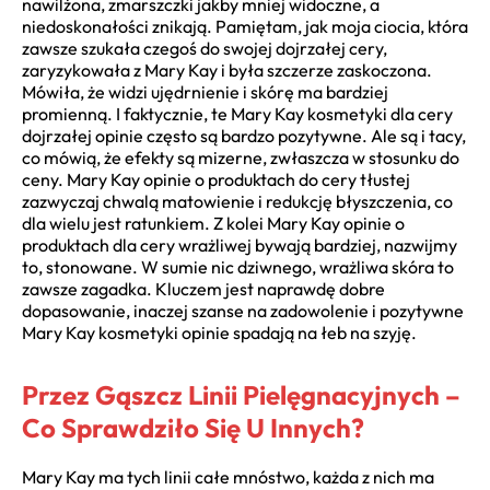
nawilżona, zmarszczki jakby mniej widoczne, a
niedoskonałości znikają. Pamiętam, jak moja ciocia, która
zawsze szukała czegoś do swojej dojrzałej cery,
zaryzykowała z Mary Kay i była szczerze zaskoczona.
Mówiła, że widzi ujędrnienie i skórę ma bardziej
promienną. I faktycznie, te Mary Kay kosmetyki dla cery
dojrzałej opinie często są bardzo pozytywne. Ale są i tacy,
co mówią, że efekty są mizerne, zwłaszcza w stosunku do
ceny. Mary Kay opinie o produktach do cery tłustej
zazwyczaj chwalą matowienie i redukcję błyszczenia, co
dla wielu jest ratunkiem. Z kolei Mary Kay opinie o
produktach dla cery wrażliwej bywają bardziej, nazwijmy
to, stonowane. W sumie nic dziwnego, wrażliwa skóra to
zawsze zagadka. Kluczem jest naprawdę dobre
dopasowanie, inaczej szanse na zadowolenie i pozytywne
Mary Kay kosmetyki opinie spadają na łeb na szyję.
Przez Gąszcz Linii Pielęgnacyjnych –
Co Sprawdziło Się U Innych?
Mary Kay ma tych linii całe mnóstwo, każda z nich ma