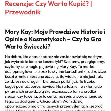
Recenzje: Czy Warto Kupić? |
Przewodnik
Mary Kay: Moje Prawdziwe Historie i
Opinie o Kosmetykach – Czy to Gra
Warta Świeczki?
No dobra, kto z nas choć raz nie zastanawiał się nad tym,
jak wybrać te idealne kosmetyki? Szukamy, przeglądamy,
czytamy, a tu nagle pojawia się Mary Kay. Ta marka,
dostępna głównie przez te słynne konsultantki, od zawsze
budzi u mnie mieszane uczucia. Bo wiecie, to nie jest tak,
że idziesz do drogerii, bierzesz z półki i już. Tu trzeba
kogoś poznać, porozmawiać. No i właśnie, to skłania do
pytań o ich prawdziwą skuteczność, co tam w środku
siedzi i czy ta cena, oj ta cena, ma sens w porównaniu do
tego, co dostajemy. Chciałabym Wam dzisiaj
opowiedzieć o moich własnych przemyśleniach i zebrać