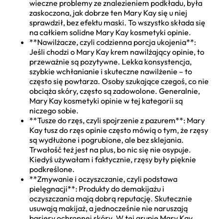
wieczne problemy ze znalezieniem podkładu, była
zaskoczona, jak dobrze ten Mary Kay się u niej
sprawdził, bez efektu maski. To wszystko składa się
na całkiem solidne Mary Kay kosmetyki opinie.
**Nawilżacze, czyli codzienna porcja ukojenia**:
Jeśli chodzi o Mary Kay krem nawilżający opinie, to
przeważnie są pozytywne. Lekka konsystencja,
szybkie wchłanianie i skuteczne nawilżenie – to
często się powtarza. Osoby szukające czegoś, co nie
obciąża skóry, często są zadowolone. Generalnie,
Mary Kay kosmetyki opinie w tej kategorii są
niczego sobie.
**Tusze do rzęs, czyli spojrzenie z pazurem**: Mary
Kay tusz do rzęs opinie często mówią o tym, że rzęsy
są wydłużone i pogrubione, ale bez sklejania.
Trwałość też jest na plus, bo nic się nie osypuje.
Kiedyś używałam i faktycznie, rzęsy były pięknie
podkreślone.
**Zmywanie i oczyszczanie, czyli podstawa
pielęgnacji**: Produkty do demakijażu i
oczyszczania mają dobrą reputację. Skutecznie
usuwają makijaż, a jednocześnie nie naruszają
bariery ochronnej skóry. W tej grupie Mary Kay