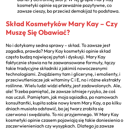
kosmetyki opinie są przeważnie pozytywne, co
zawsze cieszy, bo przecież demakijaż to podstawa.
Skład Kosmetyków Mary Kay – Czy
Muszę Się Obawiać?
No i dotykamy sedna sprawy – skład. To zawsze jest
zagadka, prawda? Mary Kay kosmetyki opinie skład
często budzą najwięcej pytań i dyskusji. Mary Kay
faktycznie stawia na te zaawansowane formuły, łączy
takie tradycyjne składniki z jakimiś nowoczesnymi
technologiami. Znajdziemy tam i glicerynę, i emolienty, i
przeciwutleniacze jak witaminy C i E, no i różne ekstrakty
roślinne. Wielu ludzi widzi efekty, jest zadowolonych. Ale,
ale! Trzeba pamiętać, że zawsze istnieje ryzyko, że coś
nas uczuli. Pamiętam, jak moja sąsiadka, po namowach
konsultantki, kupiła sobie nowy krem Mary Kay, a po kilku
dniach musiała odstawić, bo jej twarz zrobiła się
czerwona i swędziała. To nic przyjemnego. W Mary Kay
kosmetyki opinie czasem pojawiają się takie doniesienia o
zaczerwienieniach czy wysypkach. Dlatego ja zawsze