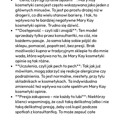
kosmetyki cena jest często wskazywana jako jeden z
głównych minusów. To jest po prostu drożej niż w
drogerii, co dla wielu stanowi barierę. I tak, to
wpływa na te bardziej negatywne Mary Kay
kosmetyki opinie. Trudno się dziwić.
**Dostępność – czyli idź i znajdź**: Ten model
sprzedaży tylko przez konsultantki, no cóż, nie
każdemu pasuje. Ja sama lubię sobie pójść do
sklepu, pomacać, popatrzeć, bez presji. Brak
możliwości kupna w tradycyjnym sklepie to dla mnie
wada, która wpływa na to, że Mary Kay kosmetyki
opinie są tak różne.
**Uczulenia, czyli jak pech to pech**: Tak jak już
mówiłam, mogą zdarzyć się reakcje alergiczne czy
podrażnienia. To jest normalne, niestety, przy tylu
składnikach w kosmetykach. Ta indywidualna
zmienność też wpływa na całe spektrum Mary Kay
kosmetyki opinie.
**Presja zakupowa – nie każdy to lubi**: Niektórzy
klienci wspominają, że czuli taką delikatną (albo i nie
taką delikatną) presję, żeby coś kupić podczas
spotkań z konsultantką. To może zepsuć całe