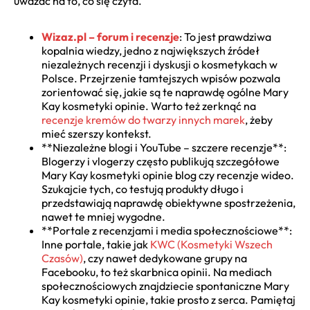
uważać na to, co się czyta.
Wizaz.pl – forum i recenzje
: To jest prawdziwa
kopalnia wiedzy, jedno z największych źródeł
niezależnych recenzji i dyskusji o kosmetykach w
Polsce. Przejrzenie tamtejszych wpisów pozwala
zorientować się, jakie są te naprawdę ogólne Mary
Kay kosmetyki opinie. Warto też zerknąć na
recenzje kremów do twarzy innych marek
, żeby
mieć szerszy kontekst.
**Niezależne blogi i YouTube – szczere recenzje**:
Blogerzy i vlogerzy często publikują szczegółowe
Mary Kay kosmetyki opinie blog czy recenzje wideo.
Szukajcie tych, co testują produkty długo i
przedstawiają naprawdę obiektywne spostrzeżenia,
nawet te mniej wygodne.
**Portale z recenzjami i media społecznościowe**:
Inne portale, takie jak
KWC (Kosmetyki Wszech
Czasów)
, czy nawet dedykowane grupy na
Facebooku, to też skarbnica opinii. Na mediach
społecznościowych znajdziecie spontaniczne Mary
Kay kosmetyki opinie, takie prosto z serca. Pamiętaj