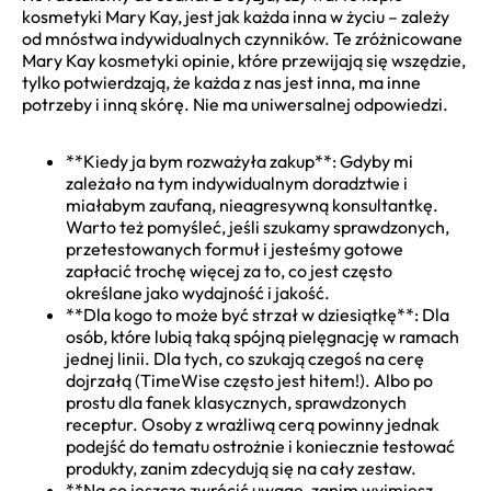
kosmetyki Mary Kay, jest jak każda inna w życiu – zależy
od mnóstwa indywidualnych czynników. Te zróżnicowane
Mary Kay kosmetyki opinie, które przewijają się wszędzie,
tylko potwierdzają, że każda z nas jest inna, ma inne
potrzeby i inną skórę. Nie ma uniwersalnej odpowiedzi.
**Kiedy ja bym rozważyła zakup**: Gdyby mi
zależało na tym indywidualnym doradztwie i
miałabym zaufaną, nieagresywną konsultantkę.
Warto też pomyśleć, jeśli szukamy sprawdzonych,
przetestowanych formuł i jesteśmy gotowe
zapłacić trochę więcej za to, co jest często
określane jako wydajność i jakość.
**Dla kogo to może być strzał w dziesiątkę**: Dla
osób, które lubią taką spójną pielęgnację w ramach
jednej linii. Dla tych, co szukają czegoś na cerę
dojrzałą (TimeWise często jest hitem!). Albo po
prostu dla fanek klasycznych, sprawdzonych
receptur. Osoby z wrażliwą cerą powinny jednak
podejść do tematu ostrożnie i koniecznie testować
produkty, zanim zdecydują się na cały zestaw.
**Na co jeszcze zwrócić uwagę, zanim wyjmiesz