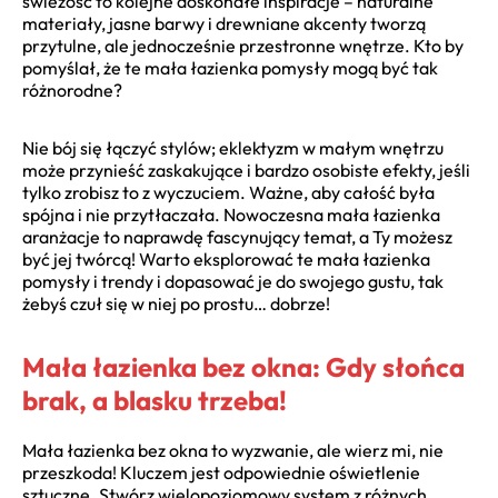
świeżość to kolejne doskonałe inspiracje – naturalne
materiały, jasne barwy i drewniane akcenty tworzą
przytulne, ale jednocześnie przestronne wnętrze. Kto by
pomyślał, że te mała łazienka pomysły mogą być tak
różnorodne?
Nie bój się łączyć stylów; eklektyzm w małym wnętrzu
może przynieść zaskakujące i bardzo osobiste efekty, jeśli
tylko zrobisz to z wyczuciem. Ważne, aby całość była
spójna i nie przytłaczała. Nowoczesna mała łazienka
aranżacje to naprawdę fascynujący temat, a Ty możesz
być jej twórcą! Warto eksplorować te mała łazienka
pomysły i trendy i dopasować je do swojego gustu, tak
żebyś czuł się w niej po prostu… dobrze!
Mała łazienka bez okna: Gdy słońca
brak, a blasku trzeba!
Mała łazienka bez okna to wyzwanie, ale wierz mi, nie
przeszkoda! Kluczem jest odpowiednie oświetlenie
sztuczne. Stwórz wielopoziomowy system z różnych