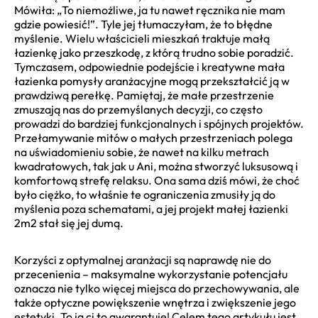
Mówiła: „To niemożliwe, ja tu nawet ręcznika nie mam
gdzie powiesić!”. Tyle jej tłumaczyłam, że to błędne
myślenie. Wielu właścicieli mieszkań traktuje małą
łazienkę jako przeszkodę, z którą trudno sobie poradzić.
Tymczasem, odpowiednie podejście i kreatywne mała
łazienka pomysły aranżacyjne mogą przekształcić ją w
prawdziwą perełkę. Pamiętaj, że małe przestrzenie
zmuszają nas do przemyślanych decyzji, co często
prowadzi do bardziej funkcjonalnych i spójnych projektów.
Przełamywanie mitów o małych przestrzeniach polega
na uświadomieniu sobie, że nawet na kilku metrach
kwadratowych, tak jak u Ani, można stworzyć luksusową i
komfortową strefę relaksu. Ona sama dziś mówi, że choć
było ciężko, to właśnie te ograniczenia zmusiły ją do
myślenia poza schematami, a jej projekt małej łazienki
2m2 stał się jej dumą.
Korzyści z optymalnej aranżacji są naprawdę nie do
przecenienia – maksymalne wykorzystanie potencjału
oznacza nie tylko więcej miejsca do przechowywania, ale
także optyczne powiększenie wnętrza i zwiększenie jego
estetyki. To ja ci to gwarantuję! Celem tego artykułu jest