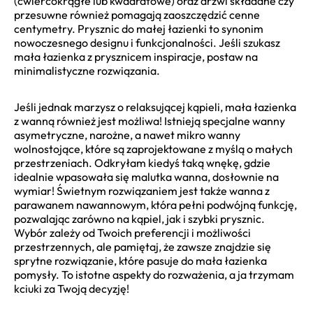
(ćwierćokrągłe lub kwadratowe) oraz drzwi składane czy
przesuwne również pomagają zaoszczędzić cenne
centymetry. Prysznic do małej łazienki to synonim
nowoczesnego designu i funkcjonalności. Jeśli szukasz
mała łazienka z prysznicem inspiracje, postaw na
minimalistyczne rozwiązania.
Jeśli jednak marzysz o relaksującej kąpieli, mała łazienka
z wanną również jest możliwa! Istnieją specjalne wanny
asymetryczne, narożne, a nawet mikro wanny
wolnostojące, które są zaprojektowane z myślą o małych
przestrzeniach. Odkryłam kiedyś taką wnękę, gdzie
idealnie wpasowała się malutka wanna, dosłownie na
wymiar! Świetnym rozwiązaniem jest także wanna z
parawanem nawannowym, która pełni podwójną funkcję,
pozwalając zarówno na kąpiel, jak i szybki prysznic.
Wybór zależy od Twoich preferencji i możliwości
przestrzennych, ale pamiętaj, że zawsze znajdzie się
sprytne rozwiązanie, które pasuje do mała łazienka
pomysły. To istotne aspekty do rozważenia, a ja trzymam
kciuki za Twoją decyzję!