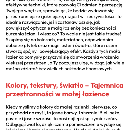
efektywne techniki, które pozwolą Ci odmienić percepcję
Twojego wnętrza, sprawiając, że będzie wydawać się
przestronniejsze i jaśniejsze, niż jest w rzeczywistości. To
idealne rozwiązanie, jeśli zastanawiasz się, jak
powiększyć optycznie małą łazienkę bez konieczności
burzenia ścian. I wiesz co? To wcale nie jest takie trudne!
Skupimy się na kolorach, materiałach, odpowiednim
doborze płytek oraz magii luster i światła, które razem
stworzą spójny i powiększający efekt. Każdy z tych mała
łazienka pomysły przyczyni się do stworzenia wrażenia
większej przestrzeni, a Ty poczujesz ulgę, widząc, jak wiele
można zdziałać bez wielkich nakładów finansowych.
Kolory, tekstury, światło – Tajemnica
przestronności w małej łazience
Kiedy myślimy o kolory do małej łazienki, pierwsze, co
przychodzi na myśl, to jasne barwy. I słusznie! Biel, beże,
pastele i jasne szarości to nasi najlepsi sprzymierzeńcy.
Odbijają światło, dzięki czemu pomieszczenie wydaje się
jaśniejsze i bardziej przestronne. No ale nikt nie lubi nudy,