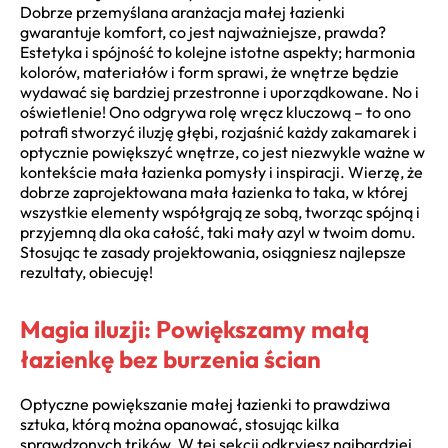
Dobrze przemyślana aranżacja małej łazienki
gwarantuje komfort, co jest najważniejsze, prawda?
Estetyka i spójność to kolejne istotne aspekty; harmonia
kolorów, materiałów i form sprawi, że wnętrze będzie
wydawać się bardziej przestronne i uporządkowane. No i
oświetlenie! Ono odgrywa rolę wręcz kluczową – to ono
potrafi stworzyć iluzję głębi, rozjaśnić każdy zakamarek i
optycznie powiększyć wnętrze, co jest niezwykle ważne w
kontekście mała łazienka pomysły i inspiracji. Wierzę, że
dobrze zaprojektowana mała łazienka to taka, w której
wszystkie elementy współgrają ze sobą, tworząc spójną i
przyjemną dla oka całość, taki mały azyl w twoim domu.
Stosując te zasady projektowania, osiągniesz najlepsze
rezultaty, obiecuję!
Magia iluzji: Powiększamy małą
łazienkę bez burzenia ścian
Optyczne powiększanie małej łazienki to prawdziwa
sztuka, którą można opanować, stosując kilka
sprawdzonych trików. W tej sekcji odkryjesz najbardziej