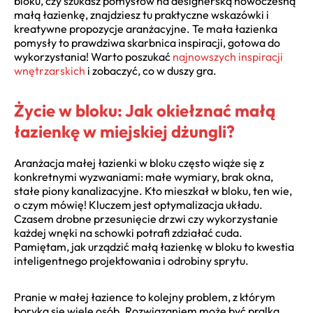
bloku, czy szukasz pomysłów na designerską nowoczesną
małą łazienkę, znajdziesz tu praktyczne wskazówki i
kreatywne propozycje aranżacyjne. Te mała łazienka
pomysły to prawdziwa skarbnica inspiracji, gotowa do
wykorzystania! Warto poszukać
najnowszych inspiracji
wnętrzarskich
i zobaczyć, co w duszy gra.
Życie w bloku: Jak okiełznać małą
łazienkę w miejskiej dżungli?
Aranżacja małej łazienki w bloku często wiąże się z
konkretnymi wyzwaniami: małe wymiary, brak okna,
stałe piony kanalizacyjne. Kto mieszkał w bloku, ten wie,
o czym mówię! Kluczem jest optymalizacja układu.
Czasem drobne przesunięcie drzwi czy wykorzystanie
każdej wnęki na schowki potrafi zdziałać cuda.
Pamiętam, jak urządzić małą łazienkę w bloku to kwestia
inteligentnego projektowania i odrobiny sprytu.
Pranie w małej łazience to kolejny problem, z którym
boryka się wiele osób. Rozwiązaniem może być pralka