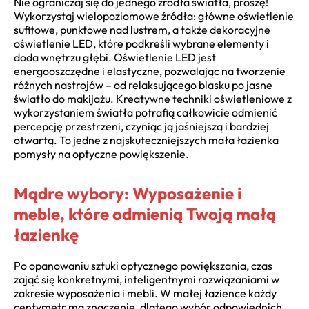
Nie ograniczaj się do jednego źródła światła, proszę!
Wykorzystaj wielopoziomowe źródła: główne oświetlenie
sufitowe, punktowe nad lustrem, a także dekoracyjne
oświetlenie LED, które podkreśli wybrane elementy i
doda wnętrzu głębi. Oświetlenie LED jest
energooszczędne i elastyczne, pozwalając na tworzenie
różnych nastrojów – od relaksującego blasku po jasne
światło do makijażu. Kreatywne techniki oświetleniowe z
wykorzystaniem światła potrafią całkowicie odmienić
percepcję przestrzeni, czyniąc ją jaśniejszą i bardziej
otwartą. To jedne z najskuteczniejszych mała łazienka
pomysły na optyczne powiększenie.
Mądre wybory: Wyposażenie i
meble, które odmienią Twoją małą
łazienkę
Po opanowaniu sztuki optycznego powiększania, czas
zająć się konkretnymi, inteligentnymi rozwiązaniami w
zakresie wyposażenia i mebli. W małej łazience każdy
centymetr ma znaczenie, dlatego wybór odpowiednich