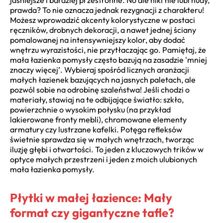
prawda? To nie oznacza jednak rezygnacji z charakteru!
Możesz wprowadzić akcenty kolorystyczne w postaci
ręczników, drobnych dekoracji, a nawet jednej ściany
pomalowanej na intensywniejszy kolor, aby dodać
wnętrzu wyrazistości, nie przytłaczając go. Pamiętaj, że
mała łazienka pomysły często bazują na zasadzie 'mniej
znaczy więcej’. Wybieraj spośród licznych aranżacji
małych łazienek bazujących na jasnych paletach, ale
pozwól sobie na odrobinę szaleństwa! Jeśli chodzi o
materiały, stawiaj na te odbijające światło: szkło,
powierzchnie o wysokim połysku (na przykład
lakierowane fronty mebli), chromowane elementy
armatury czy lustrzane kafelki. Potęga refleksów
świetnie sprawdza się w małych wnętrzach, tworząc
iluzję głębi i otwartości. To jeden z kluczowych trików w
optyce małych przestrzeni i jeden z moich ulubionych
mała łazienka pomysły.
Płytki w małej łazience: Mały
format czy gigantyczne tafle?