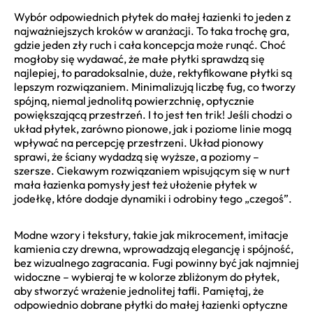
Wybór odpowiednich płytek do małej łazienki to jeden z
najważniejszych kroków w aranżacji. To taka trochę gra,
gdzie jeden zły ruch i cała koncepcja może runąć. Choć
mogłoby się wydawać, że małe płytki sprawdzą się
najlepiej, to paradoksalnie, duże, rektyfikowane płytki są
lepszym rozwiązaniem. Minimalizują liczbę fug, co tworzy
spójną, niemal jednolitą powierzchnię, optycznie
powiększającą przestrzeń. I to jest ten trik! Jeśli chodzi o
układ płytek, zarówno pionowe, jak i poziome linie mogą
wpływać na percepcję przestrzeni. Układ pionowy
sprawi, że ściany wydadzą się wyższe, a poziomy –
szersze. Ciekawym rozwiązaniem wpisującym się w nurt
mała łazienka pomysły jest też ułożenie płytek w
jodełkę, które dodaje dynamiki i odrobiny tego „czegoś”.
Modne wzory i tekstury, takie jak mikrocement, imitacje
kamienia czy drewna, wprowadzają elegancję i spójność,
bez wizualnego zagracania. Fugi powinny być jak najmniej
widoczne – wybieraj te w kolorze zbliżonym do płytek,
aby stworzyć wrażenie jednolitej tafli. Pamiętaj, że
odpowiednio dobrane płytki do małej łazienki optyczne