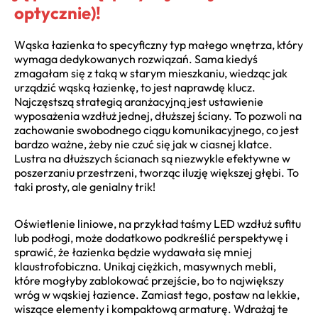
optycznie)!
Wąska łazienka to specyficzny typ małego wnętrza, który
wymaga dedykowanych rozwiązań. Sama kiedyś
zmagałam się z taką w starym mieszkaniu, wiedząc jak
urządzić wąską łazienkę, to jest naprawdę klucz.
Najczęstszą strategią aranżacyjną jest ustawienie
wyposażenia wzdłuż jednej, dłuższej ściany. To pozwoli na
zachowanie swobodnego ciągu komunikacyjnego, co jest
bardzo ważne, żeby nie czuć się jak w ciasnej klatce.
Lustra na dłuższych ścianach są niezwykle efektywne w
poszerzaniu przestrzeni, tworząc iluzję większej głębi. To
taki prosty, ale genialny trik!
Oświetlenie liniowe, na przykład taśmy LED wzdłuż sufitu
lub podłogi, może dodatkowo podkreślić perspektywę i
sprawić, że łazienka będzie wydawała się mniej
klaustrofobiczna. Unikaj ciężkich, masywnych mebli,
które mogłyby zablokować przejście, bo to największy
wróg w wąskiej łazience. Zamiast tego, postaw na lekkie,
wiszące elementy i kompaktową armaturę. Wdrażaj te