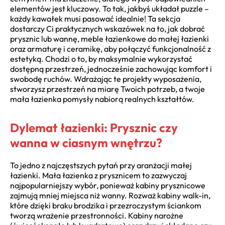
elementów jest kluczowy. To tak, jakbyś układał puzzle –
każdy kawałek musi pasować idealnie! Ta sekcja
dostarczy Ci praktycznych wskazówek na to, jak dobrać
prysznic lub wannę, meble łazienkowe do małej łazienki
oraz armaturę i ceramikę, aby połączyć funkcjonalność z
estetyką. Chodzi o to, by maksymalnie wykorzystać
dostępną przestrzeń, jednocześnie zachowując komfort i
swobodę ruchów. Wdrażając te projekty wyposażenia,
stworzysz przestrzeń na miarę Twoich potrzeb, a twoje
mała łazienka pomysły nabiorą realnych kształtów.
Dylemat łazienki: Prysznic czy
wanna w ciasnym wnętrzu?
To jedno z najczęstszych pytań przy aranżacji małej
łazienki. Mała łazienka z prysznicem to zazwyczaj
najpopularniejszy wybór, ponieważ kabiny prysznicowe
zajmują mniej miejsca niż wanny. Rozważ kabiny walk-in,
które dzięki braku brodzika i przezroczystym ściankom
tworzą wrażenie przestronności. Kabiny narożne