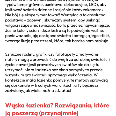
typów lamp (główne, punktowe, dekoracyjne, LED), aby
imitować światło dzienne i rozjaśnić każdy zakamarek.
Nie bój się eksperymentować! Wentylacja to absolutna
podstawa – zapewnij skuteczny system, aby uniknąć
wilgoci i zapewnić świeżość, bo to przecież najważniejsze.
Jasne kolory ścian i duże lustra są tu podwójnie ważne,
ponieważ odbijają dostępne światło i potęgują jego efekt,
tworząc iluzję przestrzeni, której tak bardzo nam brakuje.
Sztuczne rośliny, grafiki czy fototapety z motywami
natury mogą wprowadzić do wnętrza odrobinę świeżości i
życia, nawet jeśli prawdziwych kwiatów nie da się tu
utrzymać. Mała łazienka bez okna pomysły to przede
wszystkim gra świateł i sprytnego wykończenia. W
kontekście mała łazienka pomysły, te metody sprawdzą
się doskonale w trudnych warunkach, a Ty będziesz
zdziwiony, jak wiele można zdziałać!
Wąska łazienka? Rozwiązania, które
ją poszerzą (przynajmniej