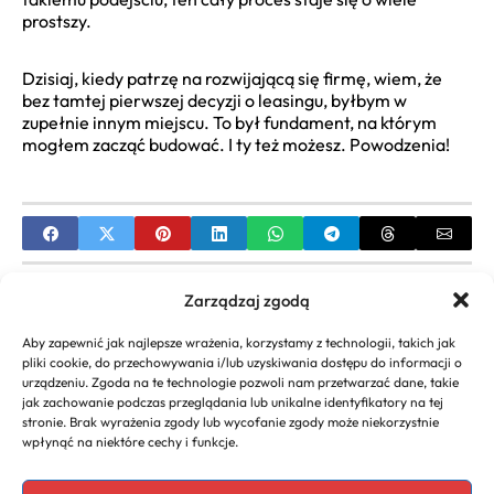
prostszy.
Dzisiaj, kiedy patrzę na rozwijającą się firmę, wiem, że
bez tamtej pierwszej decyzji o leasingu, byłbym w
zupełnie innym miejscu. To był fundament, na którym
mogłem zacząć budować. I ty też możesz. Powodzenia!
PREVIOUS
Zarządzaj zgodą
Przelicznik Wynagrodzenia Umowy o Pracę |
Aby zapewnić jak najlepsze wrażenia, korzystamy z technologii, takich jak
Kalkulator Brutto-Netto
pliki cookie, do przechowywania i/lub uzyskiwania dostępu do informacji o
urządzeniu. Zgoda na te technologie pozwoli nam przetwarzać dane, takie
NEXT
jak zachowanie podczas przeglądania lub unikalne identyfikatory na tej
stronie. Brak wyrażenia zgody lub wycofanie zgody może niekorzystnie
Jak Założyć Firmę Ochroniarską w Polsce:
wpłynąć na niektóre cechy i funkcje.
Przewodnik i Koncesja MSWiA