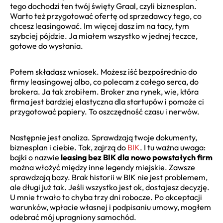
tego dochodzi ten twój święty Graal, czyli biznesplan.
Warto też przygotować ofertę od sprzedawcy tego, co
chcesz leasingować. Im więcej dasz im na tacy, tym
szybciej pójdzie. Ja miałem wszystko w jednej teczce,
gotowe do wysłania.
Potem składasz wniosek. Możesz iść bezpośrednio do
firmy leasingowej albo, co polecam z całego serca, do
brokera. Ja tak zrobiłem. Broker zna rynek, wie, która
firma jest bardziej elastyczna dla startupów i pomoże ci
przygotować papiery. To oszczędność czasu i nerwów.
Następnie jest analiza. Sprawdzają twoje dokumenty,
biznesplan i ciebie. Tak, zajrzą do
BIK
. I tu ważna uwaga:
bajki o nazwie
leasing bez BIK dla nowo powstałych firm
można włożyć między inne legendy miejskie. Zawsze
sprawdzają bazy. Brak historii w BIK nie jest problemem,
ale długi już tak. Jeśli wszystko jest ok, dostajesz decyzję.
U mnie trwało to chyba trzy dni robocze. Po akceptacji
warunków, wpłacie własnej i podpisaniu umowy, mogłem
odebrać mój upragniony samochód.