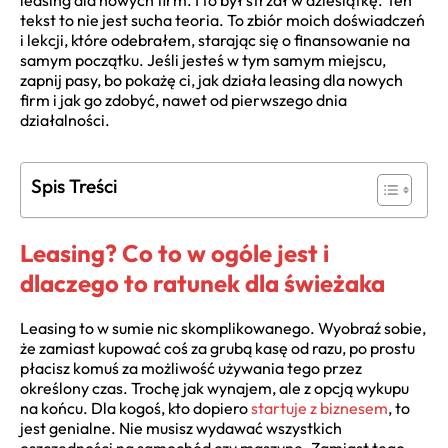
leasing dla nowych firm. I to był strzał w dziesiątkę. Ten
tekst to nie jest sucha teoria. To zbiór moich doświadczeń
i lekcji, które odebrałem, starając się o finansowanie na
samym początku. Jeśli jesteś w tym samym miejscu,
zapnij pasy, bo pokażę ci, jak działa leasing dla nowych
firm i jak go zdobyć, nawet od pierwszego dnia
działalności.
Spis Treści
Leasing? Co to w ogóle jest i
dlaczego to ratunek dla świeżaka
Leasing to w sumie nic skomplikowanego. Wyobraź sobie,
że zamiast kupować coś za grubą kasę od razu, po prostu
płacisz komuś za możliwość używania tego przez
określony czas. Trochę jak wynajem, ale z opcją wykupu
na końcu. Dla kogoś, kto dopiero
startuje z biznesem
, to
jest genialne. Nie musisz wydawać wszystkich
oszczędności na samochód czy maszynę. Zamiast tego,