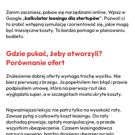
Zanim zaczniesz, pobaw się narzędziami online. Wpisz w
Google „
kalkulator leasingu dla startupów
”. Pozwoli ci
to zrobić wstępną symulację i zorientować się, jakie mogą
być miesięczne koszty. To bardzo pomaga w planowaniu
budżetu.
Gdzie pukać, żeby otworzyli?
Porównanie ofert
Znalezienie dobrej oferty wymaga trochę wysiłku. Nie
bierz pierwszej z brzegu. Ja popełniłem ten błąd i prawie
podpisałem umowę, która na pierwszy rzut oka
wyglądała super, a w szczegółach miała ukryte koszty.
Najważniejsza lekcja: nie patrz tylko na wysokość raty.
Zawsze pytaj o całkowity koszt leasingu. Do raty
dochodzą prowizje, opłaty manipulacyjne, a przede
wszystkim ubezpieczenie. Czasem leasingodawca
narzuca swojego, bardzo drogiego ubezpieczyciela.