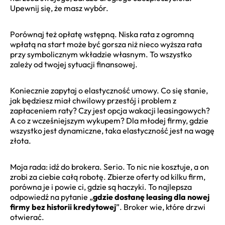
Upewnij się, że masz wybór.
Porównaj też opłatę wstępną. Niska rata z ogromną
wpłatą na start może być gorsza niż nieco wyższa rata
przy symbolicznym wkładzie własnym. To wszystko
zależy od twojej sytuacji finansowej.
Koniecznie zapytaj o elastyczność umowy. Co się stanie,
jak będziesz miał chwilowy przestój i problem z
zapłaceniem raty? Czy jest opcja wakacji leasingowych?
A co z wcześniejszym wykupem? Dla młodej firmy, gdzie
wszystko jest dynamiczne, taka elastyczność jest na wagę
złota.
Moja rada: idź do brokera. Serio. To nic nie kosztuje, a on
zrobi za ciebie całą robotę. Zbierze oferty od kilku firm,
porówna je i powie ci, gdzie są haczyki. To najlepsza
odpowiedź na pytanie „
gdzie dostanę leasing dla nowej
firmy bez historii kredytowej
”. Broker wie, które drzwi
otwierać.