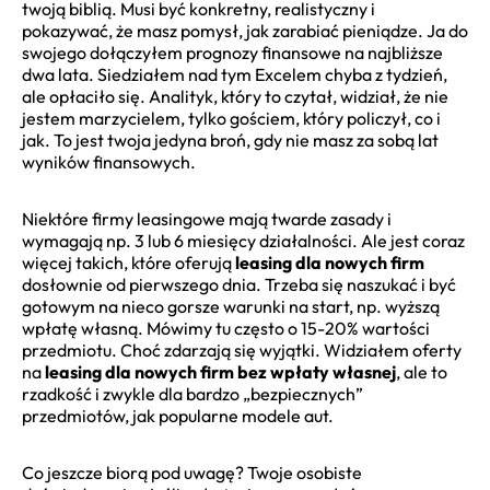
twoją biblią. Musi być konkretny, realistyczny i
pokazywać, że masz pomysł, jak zarabiać pieniądze. Ja do
swojego dołączyłem prognozy finansowe na najbliższe
dwa lata. Siedziałem nad tym Excelem chyba z tydzień,
ale opłaciło się. Analityk, który to czytał, widział, że nie
jestem marzycielem, tylko gościem, który policzył, co i
jak. To jest twoja jedyna broń, gdy nie masz za sobą lat
wyników finansowych.
Niektóre firmy leasingowe mają twarde zasady i
wymagają np. 3 lub 6 miesięcy działalności. Ale jest coraz
więcej takich, które oferują
leasing dla nowych firm
dosłownie od pierwszego dnia. Trzeba się naszukać i być
gotowym na nieco gorsze warunki na start, np. wyższą
wpłatę własną. Mówimy tu często o 15-20% wartości
przedmiotu. Choć zdarzają się wyjątki. Widziałem oferty
na
leasing dla nowych firm bez wpłaty własnej
, ale to
rzadkość i zwykle dla bardzo „bezpiecznych”
przedmiotów, jak popularne modele aut.
Co jeszcze biorą pod uwagę? Twoje osobiste