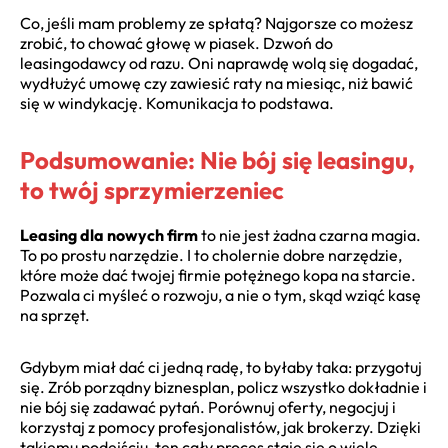
Co, jeśli mam problemy ze spłatą? Najgorsze co możesz
zrobić, to chować głowę w piasek. Dzwoń do
leasingodawcy od razu. Oni naprawdę wolą się dogadać,
wydłużyć umowę czy zawiesić raty na miesiąc, niż bawić
się w windykację. Komunikacja to podstawa.
Podsumowanie: Nie bój się leasingu,
to twój sprzymierzeniec
Leasing dla nowych firm
to nie jest żadna czarna magia.
To po prostu narzędzie. I to cholernie dobre narzędzie,
które może dać twojej firmie potężnego kopa na starcie.
Pozwala ci myśleć o rozwoju, a nie o tym, skąd wziąć kasę
na sprzęt.
Gdybym miał dać ci jedną radę, to byłaby taka: przygotuj
się. Zrób porządny biznesplan, policz wszystko dokładnie i
nie bój się zadawać pytań. Porównuj oferty, negocjuj i
korzystaj z pomocy profesjonalistów, jak brokerzy. Dzięki
takiemu podejściu, ten cały proces staje się o wiele