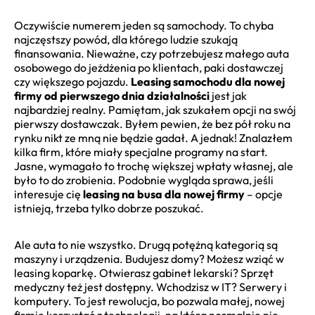
Oczywiście numerem jeden są samochody. To chyba
najczęstszy powód, dla którego ludzie szukają
finansowania. Nieważne, czy potrzebujesz małego auta
osobowego do jeżdżenia po klientach, paki dostawczej
czy większego pojazdu.
Leasing samochodu dla nowej
firmy od pierwszego dnia działalności
jest jak
najbardziej realny. Pamiętam, jak szukałem opcji na swój
pierwszy dostawczak. Byłem pewien, że bez pół roku na
rynku nikt ze mną nie będzie gadał. A jednak! Znalazłem
kilka firm, które miały specjalne programy na start.
Jasne, wymagało to trochę większej wpłaty własnej, ale
było to do zrobienia. Podobnie wygląda sprawa, jeśli
interesuje cię
leasing na busa dla nowej firmy
– opcje
istnieją, trzeba tylko dobrze poszukać.
Ale auta to nie wszystko. Drugą potężną kategorią są
maszyny i urządzenia. Budujesz domy? Możesz wziąć w
leasing koparkę. Otwierasz gabinet lekarski? Sprzęt
medyczny też jest dostępny. Wchodzisz w IT? Serwery i
komputery. To jest rewolucja, bo pozwala małej, nowej
firmie korzystać z technologii, na którą normalnie nie