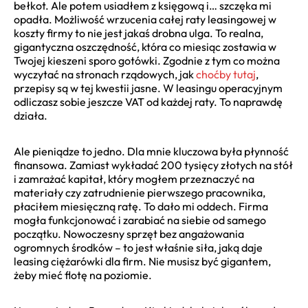
bełkot. Ale potem usiadłem z księgową i… szczęka mi
opadła. Możliwość wrzucenia całej raty leasingowej w
koszty firmy to nie jest jakaś drobna ulga. To realna,
gigantyczna oszczędność, która co miesiąc zostawia w
Twojej kieszeni sporo gotówki. Zgodnie z tym co można
wyczytać na stronach rządowych, jak
choćby tutaj
,
przepisy są w tej kwestii jasne. W leasingu operacyjnym
odliczasz sobie jeszcze VAT od każdej raty. To naprawdę
działa.
Ale pieniądze to jedno. Dla mnie kluczowa była płynność
finansowa. Zamiast wykładać 200 tysięcy złotych na stół
i zamrażać kapitał, który mogłem przeznaczyć na
materiały czy zatrudnienie pierwszego pracownika,
płaciłem miesięczną ratę. To dało mi oddech. Firma
mogła funkcjonować i zarabiać na siebie od samego
początku. Nowoczesny sprzęt bez angażowania
ogromnych środków – to jest właśnie siła, jaką daje
leasing ciężarówki dla firm. Nie musisz być gigantem,
żeby mieć flotę na poziomie.