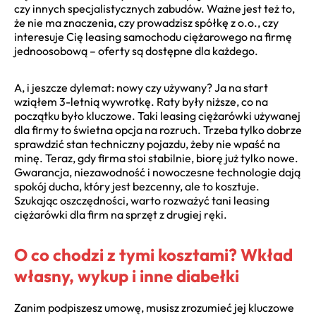
czy innych specjalistycznych zabudów. Ważne jest też to,
że nie ma znaczenia, czy prowadzisz spółkę z o.o., czy
interesuje Cię leasing samochodu ciężarowego na firmę
jednoosobową – oferty są dostępne dla każdego.
A, i jeszcze dylemat: nowy czy używany? Ja na start
wziąłem 3-letnią wywrotkę. Raty były niższe, co na
początku było kluczowe. Taki leasing ciężarówki używanej
dla firmy to świetna opcja na rozruch. Trzeba tylko dobrze
sprawdzić stan techniczny pojazdu, żeby nie wpaść na
minę. Teraz, gdy firma stoi stabilnie, biorę już tylko nowe.
Gwarancja, niezawodność i nowoczesne technologie dają
spokój ducha, który jest bezcenny, ale to kosztuje.
Szukając oszczędności, warto rozważyć tani leasing
ciężarówki dla firm na sprzęt z drugiej ręki.
O co chodzi z tymi kosztami? Wkład
własny, wykup i inne diabełki
Zanim podpiszesz umowę, musisz zrozumieć jej kluczowe