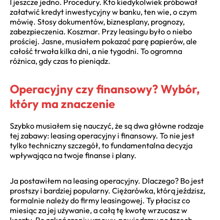
I jeszcze jedno. Procedury. Kto kiedykolwiek próbował
załatwić kredyt inwestycyjny w banku, ten wie, o czym
mówię. Stosy dokumentów, biznesplany, prognozy,
zabezpieczenia. Koszmar. Przy leasingu było o niebo
prościej. Jasne, musiałem pokazać parę papierów, ale
całość trwała kilka dni, a nie tygodni. To ogromna
różnica, gdy czas to pieniądz.
Operacyjny czy finansowy? Wybór,
który ma znaczenie
Szybko musiałem się nauczyć, że są dwa główne rodzaje
tej zabawy: leasing operacyjny i finansowy. To nie jest
tylko techniczny szczegół, to fundamentalna decyzja
wpływająca na twoje finanse i plany.
Ja postawiłem na leasing operacyjny. Dlaczego? Bo jest
prostszy i bardziej popularny. Ciężarówka, którą jeździsz,
formalnie należy do firmy leasingowej. Ty płacisz co
miesiąc za jej używanie, a całą tę kwotę wrzucasz w
koszty. Po zakończeniu umowy, powiedzmy po trzech