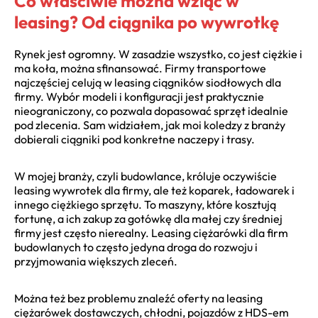
Co właściwie można wziąć w
leasing? Od ciągnika po wywrotkę
Rynek jest ogromny. W zasadzie wszystko, co jest ciężkie i
ma koła, można sfinansować. Firmy transportowe
najczęściej celują w leasing ciągników siodłowych dla
firmy. Wybór modeli i konfiguracji jest praktycznie
nieograniczony, co pozwala dopasować sprzęt idealnie
pod zlecenia. Sam widziałem, jak moi koledzy z branży
dobierali ciągniki pod konkretne naczepy i trasy.
W mojej branży, czyli budowlance, króluje oczywiście
leasing wywrotek dla firmy, ale też koparek, ładowarek i
innego ciężkiego sprzętu. To maszyny, które kosztują
fortunę, a ich zakup za gotówkę dla małej czy średniej
firmy jest często nierealny. Leasing ciężarówki dla firm
budowlanych to często jedyna droga do rozwoju i
przyjmowania większych zleceń.
Można też bez problemu znaleźć oferty na leasing
ciężarówek dostawczych, chłodni, pojazdów z HDS-em