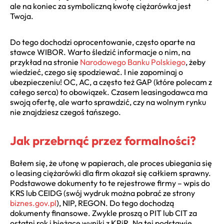
ale na koniec za symboliczną kwotę ciężarówka jest
Twoja.
Do tego dochodzi oprocentowanie, często oparte na
stawce WIBOR. Warto śledzić informacje o nim, na
przykład na stronie
Narodowego Banku Polskiego
, żeby
wiedzieć, czego się spodziewać. I nie zapominaj o
ubezpieczeniu! OC, AC, a często też GAP (które polecam z
całego serca) to obowiązek. Czasem leasingodawca ma
swoją ofertę, ale warto sprawdzić, czy na wolnym rynku
nie znajdziesz czegoś tańszego.
Jak przebrnąć przez formalności?
Bałem się, że utonę w papierach, ale proces ubiegania się
o leasing ciężarówki dla firm okazał się całkiem sprawny.
Podstawowe dokumenty to te rejestrowe firmy – wpis do
KRS lub CEIDG (swój wydruk można pobrać ze strony
biznes.gov.pl
), NIP, REGON. Do tego dochodzą
dokumenty finansowe. Zwykle proszą o PIT lub CIT za
ostatni rok i bieżące wyniki z KPiR. Na tej podstawie