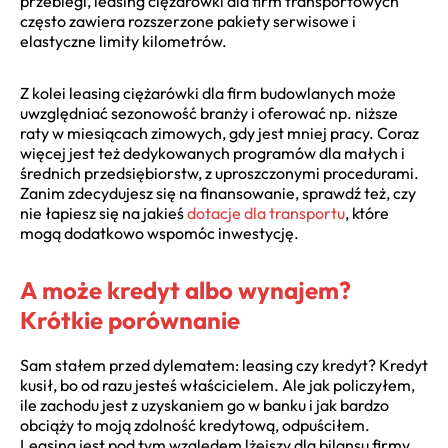
przebiegi, leasing ciężarówki dla firm transportowych
często zawiera rozszerzone pakiety serwisowe i
elastyczne limity kilometrów.
Z kolei leasing ciężarówki dla firm budowlanych może
uwzględniać sezonowość branży i oferować np. niższe
raty w miesiącach zimowych, gdy jest mniej pracy. Coraz
więcej jest też dedykowanych programów dla małych i
średnich przedsiębiorstw, z uproszczonymi procedurami.
Zanim zdecydujesz się na finansowanie, sprawdź też, czy
nie łapiesz się na jakieś
dotacje dla transportu
, które
mogą dodatkowo wspomóc inwestycję.
A może kredyt albo wynajem?
Krótkie porównanie
Sam stałem przed dylematem: leasing czy kredyt? Kredyt
kusił, bo od razu jesteś właścicielem. Ale jak policzyłem,
ile zachodu jest z uzyskaniem go w banku i jak bardzo
obciąży to moją zdolność kredytową, odpuściłem.
Leasing jest pod tym względem lżejszy dla bilansu firmy.