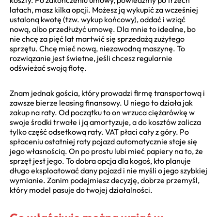
latach, masz kilka opcji. Możesz ją wykupić za wcześniej
ustaloną kwotę (tzw. wykup końcowy), oddać i wziąć
nową, albo przedłużyć umowę. Dla mnie to idealne, bo
nie chcę za pięć lat martwić się sprzedażą zużytego
sprzętu. Chcę mieć nową, niezawodną maszynę. To
rozwiązanie jest świetne, jeśli chcesz regularnie
odświeżać swoją flotę.
Znam jednak gościa, który prowadzi firmę transportową i
zawsze bierze leasing finansowy. U niego to działa jak
zakup na raty. Od początku to on wrzuca ciężarówkę w
swoje środki trwałe i ją amortyzuje, a do kosztów zalicza
tylko część odsetkową raty. VAT płaci cały z góry. Po
spłaceniu ostatniej raty pojazd automatycznie staje się
jego własnością. On po prostu lubi mieć papiery na to, że
sprzęt jest jego. To dobra opcja dla kogoś, kto planuje
długo eksploatować dany pojazd i nie myśli o jego szybkiej
wymianie. Zanim podejmiesz decyzję, dobrze przemyśl,
który model pasuje do twojej działalności.