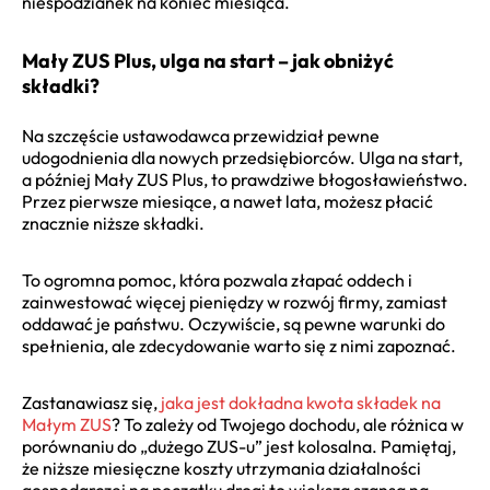
niespodzianek na koniec miesiąca.
Mały ZUS Plus, ulga na start – jak obniżyć
składki?
Na szczęście ustawodawca przewidział pewne
udogodnienia dla nowych przedsiębiorców. Ulga na start,
a później Mały ZUS Plus, to prawdziwe błogosławieństwo.
Przez pierwsze miesiące, a nawet lata, możesz płacić
znacznie niższe składki.
To ogromna pomoc, która pozwala złapać oddech i
zainwestować więcej pieniędzy w rozwój firmy, zamiast
oddawać je państwu. Oczywiście, są pewne warunki do
spełnienia, ale zdecydowanie warto się z nimi zapoznać.
Zastanawiasz się,
jaka jest dokładna kwota składek na
Małym ZUS
? To zależy od Twojego dochodu, ale różnica w
porównaniu do „dużego ZUS-u” jest kolosalna. Pamiętaj,
że niższe miesięczne koszty utrzymania działalności
gospodarczej na początku drogi to większa szansa na