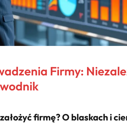
wadzenia Firmy: Niezależ
ewodnik
 założyć firmę? O blaskach i ci