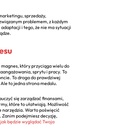
 marketingu, sprzedaży,
 rozwiązanym problemem, z każdym
adaptacji i tego, że nie ma sytuacji
iądze.
nesu
 magnes, który przyciąga wielu do
aangażowania, sprytu i pracy. To
koncie. To droga do prawdziwej
 Ale to jedna strona medalu.
nauczyć się zarządzać finansami,
rmy, które to ułatwiają. Możliwość
 narzędzia. Warto poświęcić
e. Zanim podejmiesz decyzję,
,
jak będzie wyglądać Twoja