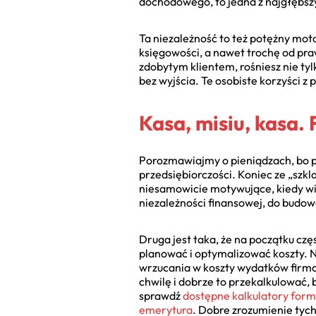
dochodowego, to jedna z najgłębsz
Ta niezależność to też potężny moto
księgowości, a nawet trochę od pr
zdobytym klientem, rośniesz nie tylk
bez wyjścia. Te osobiste korzyści z
Kasa, misiu, kasa
Porozmawiajmy o pieniądzach, bo pr
przedsiębiorczości. Koniec ze „szk
niesamowicie motywujące, kiedy widz
niezależności finansowej, do budowa
Druga jest taka, że na początku czę
planować i optymalizować koszty. Na
wrzucania w koszty wydatków firm
chwilę i dobrze to przekalkulować,
sprawdź
dostępne kalkulatory for
emerytura
. Dobre zrozumienie tyc