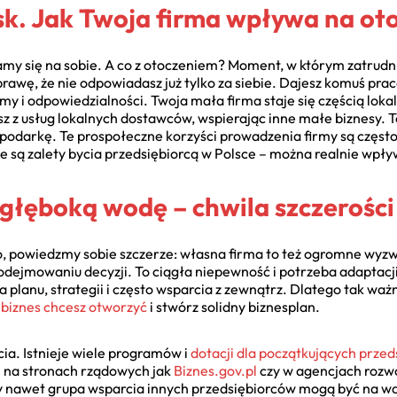
ysk. Jak Twoja firma wpływa na ot
amy się na sobie. A co z otoczeniem? Moment, w którym zatrudn
awę, że nie odpowiadasz już tylko za siebie. Dajesz komuś pracę
y i odpowiedzialności. Twoja mała firma staje się częścią lokal
tasz z usług lokalnych dostawców, wspierając inne małe biznesy.
podarkę. Te prospołeczne korzyści prowadzenia firmy są częst
ie są zalety bycia przedsiębiorcą w Polsce – można realnie wpły
głęboką wodę – chwila szczerości
o, powiedzmy sobie szczerze: własna firma to też ogromne wyzw
ejmowaniu decyzji. To ciągła niepewność i potrzeba adaptacji
planu, strategii i często wsparcia z zewnątrz. Dlatego tak waż
i biznes chcesz otworzyć
i stwórz solidny biznesplan.
ia. Istnieje wiele programów i
dotacji dla początkujących prze
i na stronach rządowych jak
Biznes.gov.pl
czy w agencjach rozwo
 nawet grupa wsparcia innych przedsiębiorców mogą być na wag