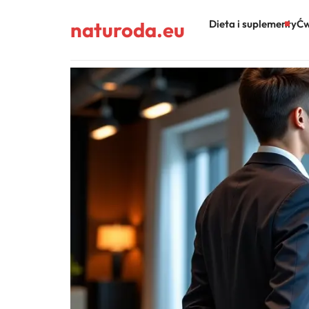
naturoda.eu
Dieta i suplementy
Ćw