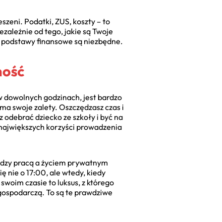
eszeni. Podatki, ZUS, koszty – to
ezależnie od tego, jakie są Twoje
e podstawy finansowe są niezbędne.
ność
 w dowolnych godzinach, jest bardzo
 ma swoje zalety. Oszczędzasz czas i
 odebrać dziecko ze szkoły i być na
z największych korzyści prowadzenia
iędzy pracą a życiem prywatnym
ę nie o 17:00, ale wtedy, kiedy
swoim czasie to luksus, z którego
gospodarczą. To są te prawdziwe