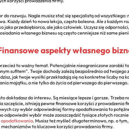
ych korzyści prowadzenia firmy.
r do rozwoju. Nagle musisz stać się specjalistą od wszystkiego:
awa. Każdy dzień to nowa lekcja, często bolesna. Ale z każdym
o jako przedsiębiorca, ale jako człowiek. Uczysz się odporności, 
 posiadania własnego biznesu są często cenniejsze niż same pien
. Finansowe aspekty własnego biz
zecież to ważny temat. Potencjalnie nieograniczone zarobki to
lanym sufitem”. Twoje dochody zależą bezpośrednio od twojego z
isz, jak twoje wysiłki przekładają się na konkretne liczby na 
nia majątku, a nie tylko do życia od pierwszego do pierwszego.
sto dokładasz do interesu. Są miesiące lepsze i gorsze. Trzeba 
 szczęście, istnieją pewne finansowe korzyści z prowadzenia fi
owych czy wybór odpowiedniej formy opodatkowania to potężne
 bo odpowiedni wybór może zaoszczędzić tysiące złotych roczni
m opodatkowania
. Musisz też myśleć długoterminowo, np. o tym
h mechanizmów to kluczowe korzyści prowadzenia firmy.