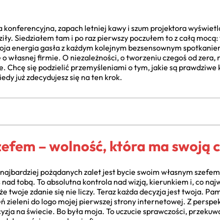
a konferencyjna, zapach letniej kawy i szum projektora wyświetl
iły. Siedziałem tam i po raz pierwszy poczułem to z całą mocą: 
moja energia gasła z każdym kolejnym bezsensownym spotkaniem.
e o własnej firmie. O niezależności, o tworzeniu czegoś od zera,
bie. Chcę się podzielić przemyśleniami o tym, jakie są prawdziwe 
iedy już zdecydujesz się na ten krok.
zefem – wolność, która ma swoją 
 najbardziej pożądanych zalet jest bycie swoim własnym szefem
 nad tobą. To absolutna kontrola nad wizją, kierunkiem i, co naj
że twoje zdanie się nie liczy. Teraz każda decyzja jest twoja. Pam
zieleni do logo mojej pierwszej strony internetowej. Z perspek
yzja na świecie. Bo była moja. To uczucie sprawczości, przekuw