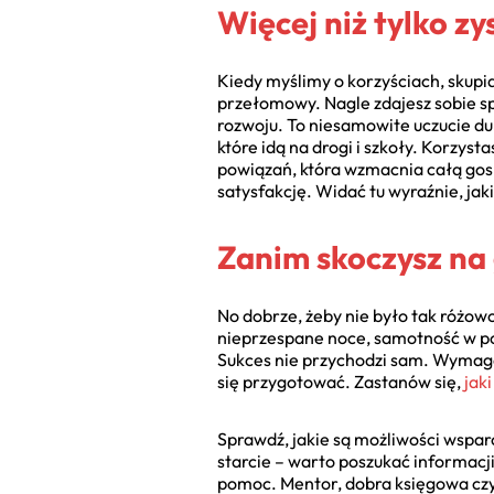
Więcej niż tylko z
Kiedy myślimy o korzyściach, skupi
przełomowy. Nagle zdajesz sobie spr
rozwoju. To niesamowite uczucie dum
które idą na drogi i szkoły. Korzys
powiązań, która wzmacnia całą gos
satysfakcję. Widać tu wyraźnie, jak
Zanim skoczysz na 
No dobrze, żeby nie było tak różow
nieprzespane noce, samotność w pod
Sukces nie przychodzi sam. Wymaga 
się przygotować. Zastanów się,
jak
Sprawdź, jakie są możliwości wsparc
starcie – warto poszukać informacj
pomoc. Mentor, dobra księgowa czy