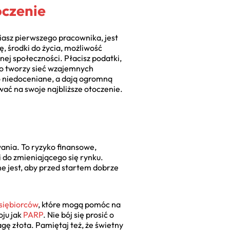
oczenie
iasz pierwszego pracownika, jest
, środki do życia, możliwość
nej społeczności. Płacisz podatki,
 To tworzy sieć wzajemnych
o niedoceniane, a dają ogromną
wać na swoje najbliższe otoczenie.
ania. To ryzyko finansowe,
 do zmieniającego się rynku.
ne jest, aby przed startem dobrze
dsiębiorców
, które mogą pomóc na
ju jak
PARP
. Nie bój się prosić o
ę złota. Pamiętaj też, że świetny