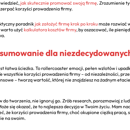
 wiedzieć,
jak skutecznie promować swoją firmę
. Zrozumienie t
czerpać korzyści prowadzenia firmy.
aktyczny poradnik
jak założyć firmę krok po kroku
może rozwiać w
o warto użyć
kalkulatora kosztów firmy
, by oszacować, ile pieni
wa.
sumowanie dla niezdecydowanyc
st łatwa ścieżka. To rollercoaster emocji, pełen wzlotów i upa
Te wszystkie korzyści prowadzenia firmy – od niezależności, przez
ansowe – tworzą wartość, której nie znajdziesz na żadnym etaci
ew do tworzenia, nie ignoruj go. Zrób research, porozmawiaj z ludźm
j. Może się okazać, że to najlepsza decyzja w Twoim życiu. Mam na
eć, że korzyści prowadzenia firmy, choć okupione ciężką pracą, 
cie na swoim.