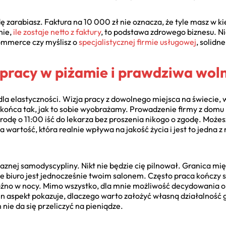
ę zarabiasz. Faktura na 10 000 zł nie oznacza, że tyle masz w ki
nie,
ile zostaje netto z faktury
, to podstawa zdrowego biznesu. Ni
commerce czy myślisz o
specjalistycznej firmie usługowej
, solidn
 pracy w piżamie i prawdziwa wol
dla elastyczności. Wizja pracy z dowolnego miejsca na świecie,
do końca tak, jak to sobie wyobrażamy. Prowadzenie firmy z domu
odę o 11:00 iść do lekarza bez proszenia nikogo o zgodę. Możesz
wartość, która realnie wpływa na jakość życia i jest to jedna 
aznej samodyscypliny. Nikt nie będzie cię pilnował. Granica m
je biuro jest jednocześnie twoim salonem. Często praca kończy si
 późno w nocy. Mimo wszystko, dla mnie możliwość decydowania o 
n aspekt pokazuje, dlaczego warto założyć własną działalność 
nie da się przeliczyć na pieniądze.