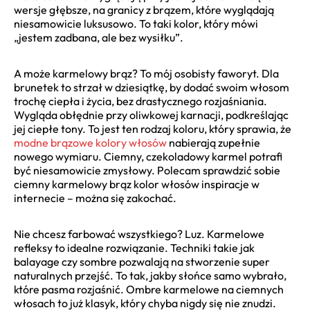
wersje głębsze, na granicy z brązem, które wyglądają
niesamowicie luksusowo. To taki kolor, który mówi
„jestem zadbana, ale bez wysiłku”.
A może karmelowy brąz? To mój osobisty faworyt. Dla
brunetek to strzał w dziesiątkę, by dodać swoim włosom
trochę ciepła i życia, bez drastycznego rozjaśniania.
Wygląda obłędnie przy oliwkowej karnacji, podkreślając
jej ciepłe tony. To jest ten rodzaj koloru, który sprawia, że
modne brązowe kolory włosów
nabierają zupełnie
nowego wymiaru. Ciemny, czekoladowy karmel potrafi
być niesamowicie zmysłowy. Polecam sprawdzić sobie
ciemny karmelowy brąz kolor włosów inspiracje w
internecie – można się zakochać.
Nie chcesz farbować wszystkiego? Luz. Karmelowe
refleksy to idealne rozwiązanie. Techniki takie jak
balayage czy sombre pozwalają na stworzenie super
naturalnych przejść. To tak, jakby słońce samo wybrało,
które pasma rozjaśnić. Ombre karmelowe na ciemnych
włosach to już klasyk, który chyba nigdy się nie znudzi.