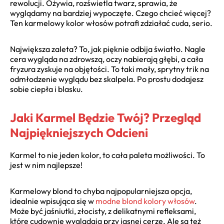
rewolucji. Ożywia, rozświetla twarz, sprawia, że
wyglądamy na bardziej wypoczęte. Czego chcieć więcej?
Ten karmelowy kolor włosów potrafi zdziałać cuda, serio.
Największa zaleta? To, jak pięknie odbija światło. Nagle
cera wygląda na zdrowszą, oczy nabierają głębi, a cała
fryzura zyskuje na objętości. To taki mały, sprytny trik na
odmłodzenie wyglądu bez skalpela. Po prostu dodajesz
sobie ciepła i blasku.
Jaki Karmel Będzie Twój? Przegląd
Najpiękniejszych Odcieni
Karmel to nie jeden kolor, to cała paleta możliwości. To
jest w nim najlepsze!
Karmelowy blond to chyba najpopularniejsza opcja,
idealnie wpisująca się w
modne blond kolory włosów
.
Może być jaśniutki, złocisty, z delikatnymi refleksami,
które cudownie wyglądają przy jasnej cerze. Ale są też