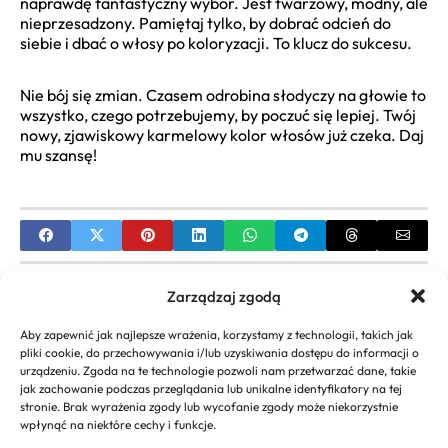
naprawdę fantastyczny wybór. Jest twarzowy, modny, ale
nieprzesadzony. Pamiętaj tylko, by dobrać odcień do
siebie i dbać o włosy po koloryzacji. To klucz do sukcesu.
Nie bój się zmian. Czasem odrobina słodyczy na głowie to
wszystko, czego potrzebujemy, by poczuć się lepiej. Twój
nowy, zjawiskowy karmelowy kolor włosów już czeka. Daj
mu szansę!
PREVIOUS
Zarządzaj zgodą
Fryzury Ślubne Długie Włosy: Inspiracje, Trendy i
Aby zapewnić jak najlepsze wrażenia, korzystamy z technologii, takich jak
Porady na Wielki Dzień
pliki cookie, do przechowywania i/lub uzyskiwania dostępu do informacji o
urządzeniu. Zgoda na te technologie pozwoli nam przetwarzać dane, takie
NEXT
jak zachowanie podczas przeglądania lub unikalne identyfikatory na tej
stronie. Brak wyrażenia zgody lub wycofanie zgody może niekorzystnie
Salon Fryzjerski Fabryka Fryzur: Adres, Cennik,
wpłynąć na niektóre cechy i funkcje.
Rezerwacja Online i Opinie