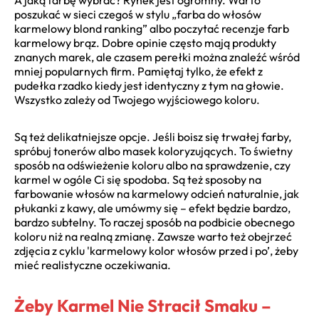
poszukać w sieci czegoś w stylu „farba do włosów
karmelowy blond ranking” albo poczytać recenzje farb
karmelowy brąz. Dobre opinie często mają produkty
znanych marek, ale czasem perełki można znaleźć wśród
mniej popularnych firm. Pamiętaj tylko, że efekt z
pudełka rzadko kiedy jest identyczny z tym na głowie.
Wszystko zależy od Twojego wyjściowego koloru.
Są też delikatniejsze opcje. Jeśli boisz się trwałej farby,
spróbuj tonerów albo masek koloryzujących. To świetny
sposób na odświeżenie koloru albo na sprawdzenie, czy
karmel w ogóle Ci się spodoba. Są też sposoby na
farbowanie włosów na karmelowy odcień naturalnie, jak
płukanki z kawy, ale umówmy się – efekt będzie bardzo,
bardzo subtelny. To raczej sposób na podbicie obecnego
koloru niż na realną zmianę. Zawsze warto też obejrzeć
zdjęcia z cyklu 'karmelowy kolor włosów przed i po’, żeby
mieć realistyczne oczekiwania.
Żeby Karmel Nie Stracił Smaku –