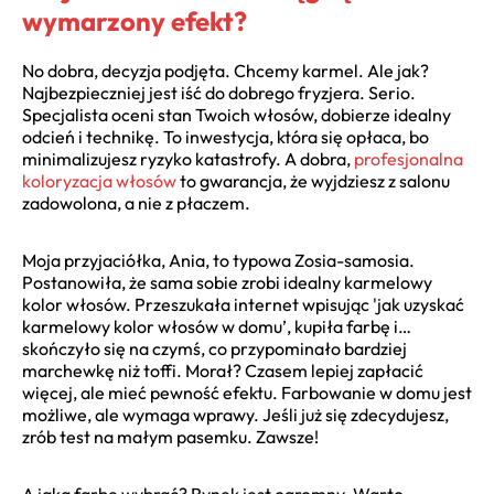
wymarzony efekt?
No dobra, decyzja podjęta. Chcemy karmel. Ale jak?
Najbezpieczniej jest iść do dobrego fryzjera. Serio.
Specjalista oceni stan Twoich włosów, dobierze idealny
odcień i technikę. To inwestycja, która się opłaca, bo
minimalizujesz ryzyko katastrofy. A dobra,
profesjonalna
koloryzacja włosów
to gwarancja, że wyjdziesz z salonu
zadowolona, a nie z płaczem.
Moja przyjaciółka, Ania, to typowa Zosia-samosia.
Postanowiła, że sama sobie zrobi idealny karmelowy
kolor włosów. Przeszukała internet wpisując 'jak uzyskać
karmelowy kolor włosów w domu’, kupiła farbę i…
skończyło się na czymś, co przypominało bardziej
marchewkę niż toffi. Morał? Czasem lepiej zapłacić
więcej, ale mieć pewność efektu. Farbowanie w domu jest
możliwe, ale wymaga wprawy. Jeśli już się zdecydujesz,
zrób test na małym pasemku. Zawsze!
A jaką farbę wybrać? Rynek jest ogromny. Warto