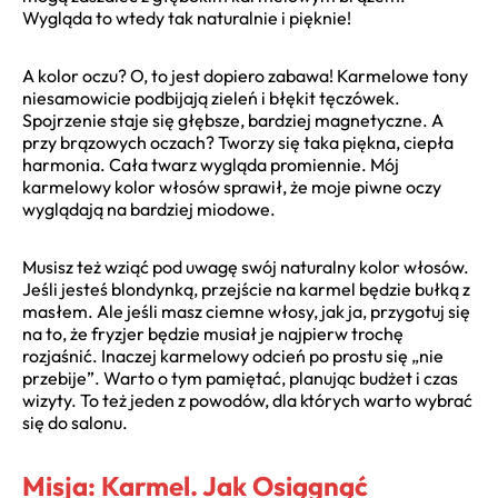
Wygląda to wtedy tak naturalnie i pięknie!
A kolor oczu? O, to jest dopiero zabawa! Karmelowe tony
niesamowicie podbijają zieleń i błękit tęczówek.
Spojrzenie staje się głębsze, bardziej magnetyczne. A
przy brązowych oczach? Tworzy się taka piękna, ciepła
harmonia. Cała twarz wygląda promiennie. Mój
karmelowy kolor włosów sprawił, że moje piwne oczy
wyglądają na bardziej miodowe.
Musisz też wziąć pod uwagę swój naturalny kolor włosów.
Jeśli jesteś blondynką, przejście na karmel będzie bułką z
masłem. Ale jeśli masz ciemne włosy, jak ja, przygotuj się
na to, że fryzjer będzie musiał je najpierw trochę
rozjaśnić. Inaczej karmelowy odcień po prostu się „nie
przebije”. Warto o tym pamiętać, planując budżet i czas
wizyty. To też jeden z powodów, dla których warto wybrać
się do salonu.
Misja: Karmel. Jak Osiągnąć