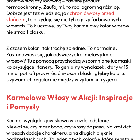
prostownicą czy lokówką – zawsze produkt
termoochronny. Zaufaj mi, to robi ogromną różnicę.
Dobrze jest też wiedzieć, jak
chronić włosy przed
słońcem
, to przydaje się nie tylko przy farbowanych
włosach. To kluczowe, by Twój karmelowy kolor włosów
nie stracił blasku.
Z czasem kolor i tak trochę zblednie. To normalne.
Zastanawiasz się, jak odświeżyć karmelowy kolor
włosów? Tu z pomocą przychodzą wspomniane już maski
koloryzujące i tonery. To genialny wynalazek, który w 15
minut potrafi przywrócić włosom blask i głębię koloru.
Używam ich regularnie między wizytami u fryzjera.
Karmelowe Włosy w Akcji: Inspiracje
i Pomysły
Karmel wygląda zjawiskowo w każdej odsłonie.
Nieważne, czy masz boba, czy włosy do pasa. Na krótkich
włosach dodaje charakteru, a na długich pięknie
podkreśla ich ruch. To jeden z tych kolorów, które świetnie