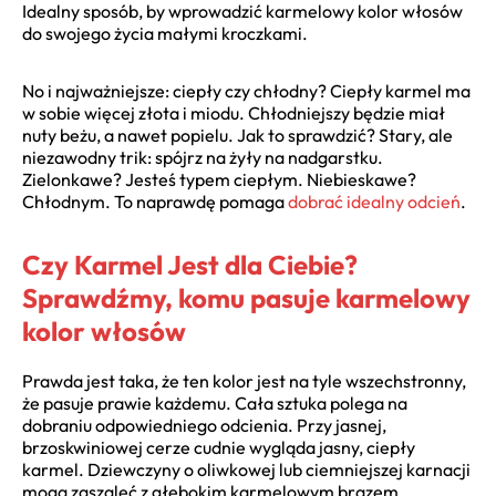
Idealny sposób, by wprowadzić karmelowy kolor włosów
do swojego życia małymi kroczkami.
No i najważniejsze: ciepły czy chłodny? Ciepły karmel ma
w sobie więcej złota i miodu. Chłodniejszy będzie miał
nuty beżu, a nawet popielu. Jak to sprawdzić? Stary, ale
niezawodny trik: spójrz na żyły na nadgarstku.
Zielonkawe? Jesteś typem ciepłym. Niebieskawe?
Chłodnym. To naprawdę pomaga
dobrać idealny odcień
.
Czy Karmel Jest dla Ciebie?
Sprawdźmy, komu pasuje karmelowy
kolor włosów
Prawda jest taka, że ten kolor jest na tyle wszechstronny,
że pasuje prawie każdemu. Cała sztuka polega na
dobraniu odpowiedniego odcienia. Przy jasnej,
brzoskwiniowej cerze cudnie wygląda jasny, ciepły
karmel. Dziewczyny o oliwkowej lub ciemniejszej karnacji
mogą zaszaleć z głębokim karmelowym brązem.