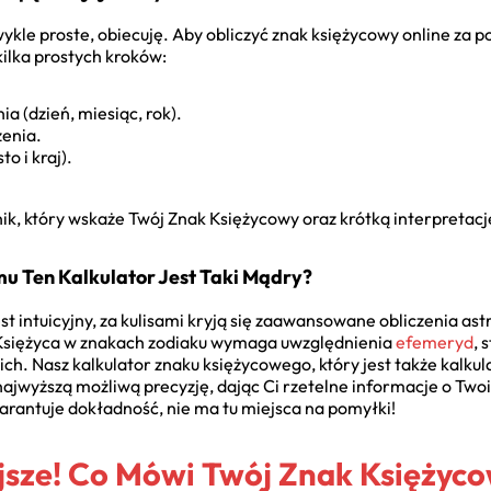
wykle proste, obiecuję. Aby obliczyć znak księżycowy online za
ilka prostych kroków:
 (dzień, miesiąc, rok).
zenia.
o i kraj).
ik, który wskaże Twój Znak Księżycowy oraz krótką interpretac
u Ten Kalkulator Jest Taki Mądry?
st intuicyjny, za kulisami kryją się zaawansowane obliczenia a
Księżyca w znakach zodiaku wymaga uwzględnienia
efemeryd
, 
kich. Nasz kalkulator znaku księżycowego, który jest także kalku
najwyższą możliwą precyzję, dając Ci rzetelne informacje o Tw
rantuje dokładność, nie ma tu miejsca na pomyłki!
jsze! Co Mówi Twój Znak Księżyco