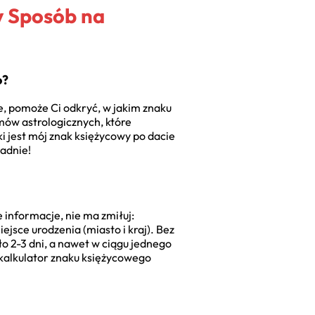
y Sposób na
o?
e, pomoże Ci odkryć, w jakim znaku
mów astrologicznych, które
ki jest mój znak księżycowy po dacie
ładnie!
 informacje, nie ma zmiłuj:
ejsce urodzenia (miasto i kraj). Bez
o 2-3 dni, a nawet w ciągu jednego
z kalkulator znaku księżycowego