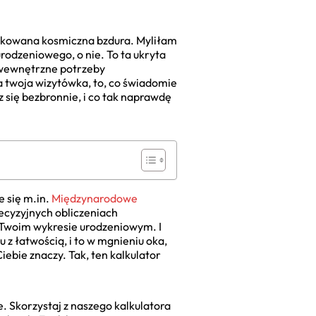
likowana kosmiczna bzdura. Myliłam
 urodzeniowego, o nie. To ta ukryta
, wewnętrzne potrzeby
a twoja wizytówka, to, co świadomie
sz się bezbronnie, i co tak naprawdę
e się m.in.
Międzynarodowe
recyzyjnych obliczeniach
 Twoim wykresie urodzeniowym. I
z łatwością, i to w mgnieniu oka,
Ciebie znaczy. Tak, ten kalkulator
. Skorzystaj z naszego kalkulatora