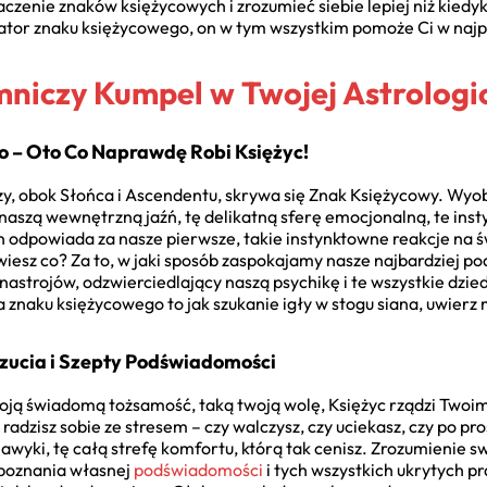
zenie znaków księżycowych i zrozumieć siebie lepiej niż kiedyk
ator znaku księżycowego, on w tym wszystkim pomoże Ci w najpr
mniczy Kumpel w Twojej Astrologi
wo – Oto Co Naprawdę Robi Księżyc!
izy, obok Słońca i Ascendentu, skrywa się Znak Księżycowy. Wyo
naszą wewnętrzną jaźń, tę delikatną sferę emocjonalną, te insty
n odpowiada za nasze pierwsze, takie instynktowne reakcje na ś
 wiesz co? Za to, w jaki sposób zaspokajamy nasze najbardziej
nastrojów, odzwierciedlający naszą psychikę i te wszystkie dzi
 znaku księżycowego to jak szukanie igły w stogu siana, uwierz 
czucia i Szepty Podświadomości
oją świadomą tożsamość, taką twoją wolę, Księżyc rządzi Twoim
 radzisz sobie ze stresem – czy walczysz, czy uciekasz, czy po p
wyki, tę całą strefę komfortu, którą tak cenisz. Zrozumienie 
o poznania własnej
podświadomości
i tych wszystkich ukrytych pr