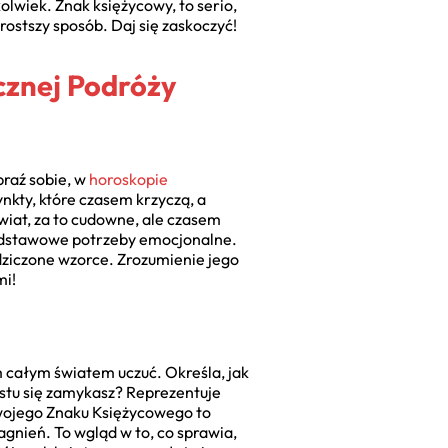
olwiek. Znak księżycowy, to serio,
ostszy sposób. Daj się zaskoczyć!
cznej Podróży
braź sobie, w
horoskopie
nkty, które czasem krzyczą, a
wiat, za to cudowne, ale czasem
 podstawowe potrzeby emocjonalne.
edziczone wzorce. Zrozumienie jego
mi!
 całym światem uczuć. Określa, jak
rostu się zamykasz? Reprezentuje
swojego Znaku Księżycowego to
agnień. To wgląd w to, co sprawia,