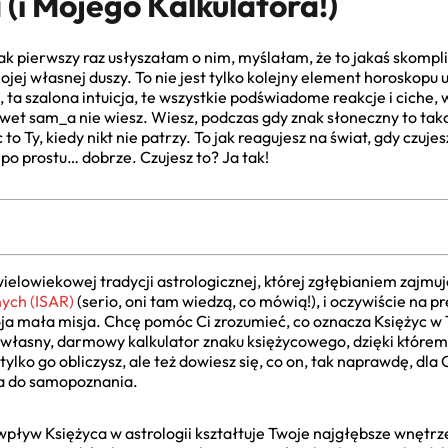
(i Mojego Kalkulatora!)
ak pierwszy raz usłyszałam o nim, myślałam, że to jakaś skomp
 mojej własnej duszy. To nie jest tylko kolejny element horoskopu
, ta szalona intuicja, te wszystkie podświadome reakcje i ciche
et sam_a nie wiesz. Wiesz, podczas gdy znak słoneczny to tak
to Ty, kiedy nikt nie patrzy. To jak reagujesz na świat, gdy czuje
i po prostu… dobrze. Czujesz to? Ja tak!
wielowiekowej tradycji astrologicznej, której zgłębianiem zajmuj
ych (ISAR)
(serio, oni tam wiedzą, co mówią!), i oczywiście na p
oja mała misja. Chcę pomóc Ci zrozumieć, co oznacza Księżyc w
 własny, darmowy kalkulator znaku księżycowego, dzięki któremu 
tylko go obliczysz, ale też dowiesz się, co on, tak naprawdę, dla 
a do samopoznania.
wpływ Księżyca w astrologii kształtuje Twoje najgłębsze wnętrze