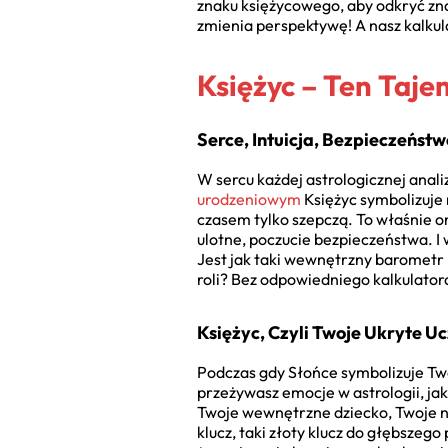
znaku księżycowego, aby odkryć znac
zmienia perspektywę! A nasz kalkul
Księżyc – Ten Taje
Serce, Intuicja, Bezpieczeńst
W sercu każdej astrologicznej anal
urodzeniowym
Księżyc symbolizuje 
czasem tylko szepczą. To właśnie o
ulotne, poczucie bezpieczeństwa. I
Jest jak taki wewnętrzny barometr 
roli? Bez odpowiedniego kalkulatora
Księżyc, Czyli Twoje Ukryte U
Podczas gdy Słońce symbolizuje Tw
przeżywasz emocje w astrologii, jak
Twoje wewnętrzne dziecko, Twoje na
klucz, taki złoty klucz do głębszeg