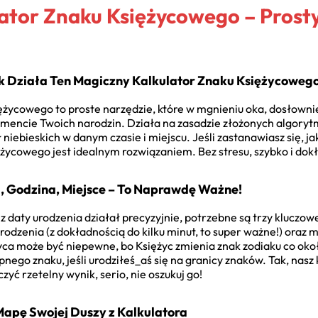
ator Znaku Księżycowego – Prost
ak Działa Ten Magiczny Kalkulator Znaku Księżycoweg
życowego to proste narzędzie, które w mgnieniu oka, dosłowni
omencie Twoich narodzin. Działa na zasadzie złożonych algoryt
 niebieskich w danym czasie i miejscu. Jeśli zastanawiasz się, ja
ężycowego jest idealnym rozwiązaniem. Bez stresu, szybko i dok
a, Godzina, Miejsce – To Naprawdę Ważne!
 daty urodzenia działał precyzyjnie, potrzebne są trzy kluczowe
odzenia (z dokładnością do kilku minut, to super ważne!) oraz mi
yca może być niepewne, bo Księżyc zmienia znak zodiaku co okoł
nego znaku, jeśli urodziłeś_aś się na granicy znaków. Tak, nas
yć rzetelny wynik, serio, nie oszukuj go!
Mapę Swojej Duszy z Kalkulatora