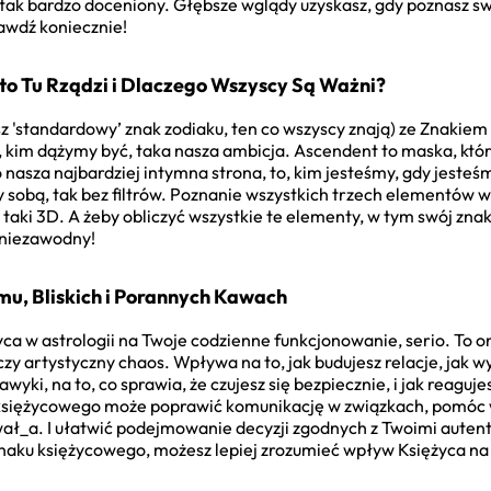
i tak bardzo doceniony. Głębsze wglądy uzyskasz, gdy poznasz sw
awdź koniecznie!
Kto Tu Rządzi i Dlaczego Wszyscy Są Ważni?
 'standardowy’ znak zodiaku, ten co wszyscy znają) ze Znakiem
, kim dążymy być, taka nasza ambicja. Ascendent to maska, któr
 nasza najbardziej intymna strona, to, kim jesteśmy, gdy jesteś
my sobą, tak bez filtrów. Poznanie wszystkich trzech elementów
 taki 3D. A żeby obliczyć wszystkie te elementy, w tym swój zna
 niezawodny!
u, Bliskich i Porannych Kawach
a w astrologii na Twoje codzienne funkcjonowanie, serio. To o
y artystyczny chaos. Wpływa na to, jak budujesz relacje, jak wy
ki, na to, co sprawia, że czujesz się bezpiecznie, i jak reaguj
siężycowego może poprawić komunikację w związkach, pomóc w z
wał_a. I ułatwić podejmowanie decyzji zgodnych z Twoimi auten
 znaku księżycowego, możesz lepiej zrozumieć wpływ Księżyca na