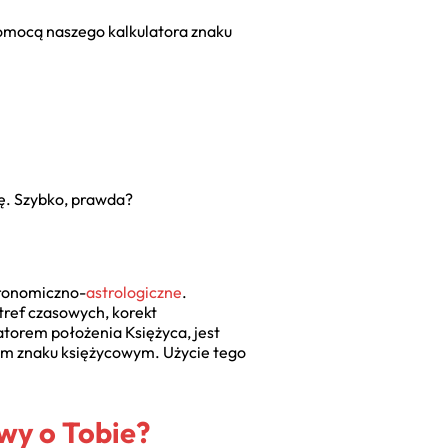
 pomocą naszego kalkulatora znaku
ję. Szybko, prawda?
stronomiczno-
astrologiczne
.
stref czasowych, korekt
latorem położenia Księżyca, jest
oim znaku księżycowym. Użycie tego
wy o Tobie?