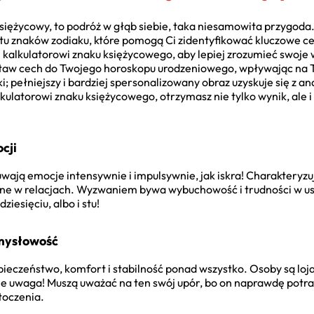
siężycowy, to podróż w głąb siebie, taka niesamowita przygoda. 
tu znaków zodiaku, które pomogą Ci zidentyfikować kluczowe c
i kalkulatorowi znaku księżycowego, aby lepiej zrozumieć swoje
staw cech do Twojego horoskopu urodzeniowego, wpływając na T
; pełniejszy i bardziej spersonalizowany obraz uzyskuje się z a
ulatorowi znaku księżycowego, otrzymasz nie tylko wynik, ale i 
cji
ają emocje intensywnie i impulsywnie, jak iskra! Charakteryzuj
dne w relacjach. Wyzwaniem bywa wybuchowość i trudności w us
ziesięciu, albo i stu!
Zmysłowość
pieczeństwo, komfort i stabilność ponad wszystko. Osoby są lo
e uwaga! Muszą uważać na ten swój upór, bo on naprawdę potrafi
toczenia.