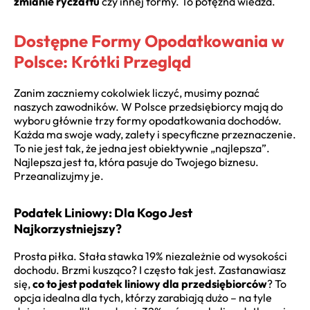
zmianie ryczałtu
czy innej formy. To potężna wiedza.
Dostępne Formy Opodatkowania w
Polsce: Krótki Przegląd
Zanim zaczniemy cokolwiek liczyć, musimy poznać
naszych zawodników. W Polsce przedsiębiorcy mają do
wyboru głównie trzy formy opodatkowania dochodów.
Każda ma swoje wady, zalety i specyficzne przeznaczenie.
To nie jest tak, że jedna jest obiektywnie „najlepsza”.
Najlepsza jest ta, która pasuje do Twojego biznesu.
Przeanalizujmy je.
Podatek Liniowy: Dla Kogo Jest
Najkorzystniejszy?
Prosta piłka. Stała stawka 19% niezależnie od wysokości
dochodu. Brzmi kusząco? I często tak jest. Zastanawiasz
się,
co to jest podatek liniowy dla przedsiębiorców
? To
opcja idealna dla tych, którzy zarabiają dużo – na tyle