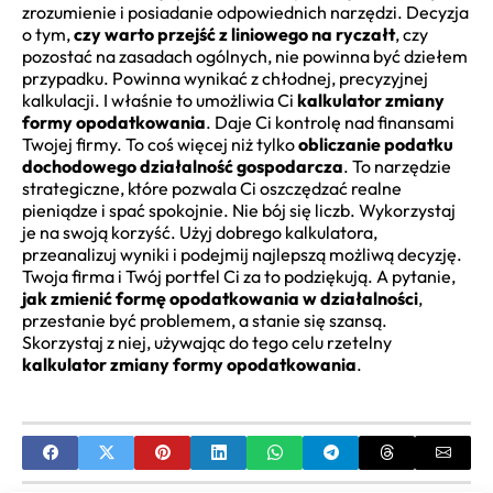
zrozumienie i posiadanie odpowiednich narzędzi. Decyzja
o tym,
czy warto przejść z liniowego na ryczałt
, czy
pozostać na zasadach ogólnych, nie powinna być dziełem
przypadku. Powinna wynikać z chłodnej, precyzyjnej
kalkulacji. I właśnie to umożliwia Ci
kalkulator zmiany
formy opodatkowania
. Daje Ci kontrolę nad finansami
Twojej firmy. To coś więcej niż tylko
obliczanie podatku
dochodowego działalność gospodarcza
. To narzędzie
strategiczne, które pozwala Ci oszczędzać realne
pieniądze i spać spokojnie. Nie bój się liczb. Wykorzystaj
je na swoją korzyść. Użyj dobrego kalkulatora,
przeanalizuj wyniki i podejmij najlepszą możliwą decyzję.
Twoja firma i Twój portfel Ci za to podziękują. A pytanie,
jak zmienić formę opodatkowania w działalności
,
przestanie być problemem, a stanie się szansą.
Skorzystaj z niej, używając do tego celu rzetelny
kalkulator zmiany formy opodatkowania
.