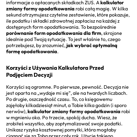
informacje o opłacanych składkach ZUS. A
kalkulator
zmiany formy opodatkowania
robi całą magię. W kilka
sekund otrzymujesz czytelne zestawienie, które pokazuje,
ile podatku i składki zdrowotnej zapłacisz na każdej z
dostępnych form opodatkowania. To bezpośrednie
porównanie form opodatkowania dla firm
, skrojone
idealnie pod Twoją sytuację. To jest właśnie to, czego
potrzebujesz, by zrozumieć,
jak wybrać optymalną
formę opodatkowania
.
Korzyści z Używania Kalkulatora Przed
Podjęciem Decyzji
Korzyści są ogromne. Po pierwsze, pewność. Decyzja nie
jest oparta na „wydaje mi się”, ale na twardych liczbach.
Po drugie, oszczędność czasu. To, co księgowemu
zajęłoby kilkadziesiąt minut, a Tobie kilka godzin (i sporo
nerwów),
kalkulator zmiany formy opodatkowania
robi
w mgnieniu oka. Po trzecie, spokój ducha. Wiesz, że
zrobiłeś wszystko, aby zoptymalizować swoje podatki.
Unikasz ryzyka kosztownej pomyłki, która mogłaby
ciągnąć się za Tobą przez cały rok. Użycie takiego