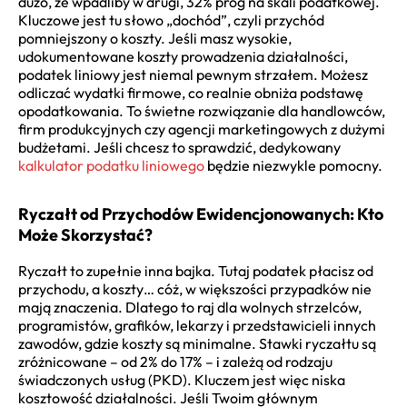
dużo, że wpadliby w drugi, 32% próg na skali podatkowej.
Kluczowe jest tu słowo „dochód”, czyli przychód
pomniejszony o koszty. Jeśli masz wysokie,
udokumentowane koszty prowadzenia działalności,
podatek liniowy jest niemal pewnym strzałem. Możesz
odliczać wydatki firmowe, co realnie obniża podstawę
opodatkowania. To świetne rozwiązanie dla handlowców,
firm produkcyjnych czy agencji marketingowych z dużymi
budżetami. Jeśli chcesz to sprawdzić, dedykowany
kalkulator podatku liniowego
będzie niezwykle pomocny.
Ryczałt od Przychodów Ewidencjonowanych: Kto
Może Skorzystać?
Ryczałt to zupełnie inna bajka. Tutaj podatek płacisz od
przychodu, a koszty… cóż, w większości przypadków nie
mają znaczenia. Dlatego to raj dla wolnych strzelców,
programistów, grafików, lekarzy i przedstawicieli innych
zawodów, gdzie koszty są minimalne. Stawki ryczałtu są
zróżnicowane – od 2% do 17% – i zależą od rodzaju
świadczonych usług (PKD). Kluczem jest więc niska
kosztowość działalności. Jeśli Twoim głównym