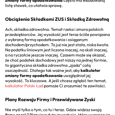
zmiany formy opodatkowania
często ma wbudowaną
listę stawek, co ułatwia sprawę.
Obciążenia Składkami ZUS i Składką Zdrowotną
Ach, składka zdrowotna. Temat rzeka i zmora polskich
przedsiębiorców. Jej wysokość jest teraz ściśle powiązana
z wybraną formą opodatkowania i osiąganym
dochodem/przychodem. To już nie jest stała, niska kwota.
Na podatku liniowym jest liczona inaczej, na skali inaczej,
a na ryczałcie jeszcze inaczej. Czasem może się okazać,
że choć podatek dochodowy jest niższy na jednej formie,
to gigantyczna składka zdrowotna „zjada” całą
oszczędność. Dlatego tak ważne jest, aby
kalkulator
zmiany formy opodatkowania
uwzględniał jej
wysokość. To kluczowe. A jeśli chcesz zgłębić ten temat,
kalkulator Polski Ład
pomoże Ci zrozumieć te zawiłości.
Plany Rozwoju Firmy i Przewidywane Zyski
Nie myśl tylko o tym, co tu i teraz. Gdzie widzisz swoją
firmę za rok? Planujesz duże inwestycje, które wygenerują