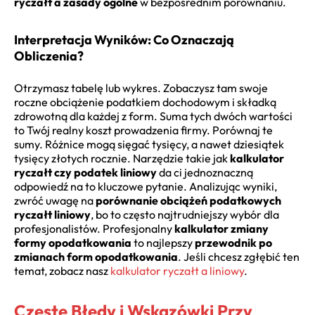
ryczałt a zasady ogólne
w bezpośrednim porównaniu.
Interpretacja Wyników: Co Oznaczają
Obliczenia?
Otrzymasz tabelę lub wykres. Zobaczysz tam swoje
roczne obciążenie podatkiem dochodowym i składką
zdrowotną dla każdej z form. Suma tych dwóch wartości
to Twój realny koszt prowadzenia firmy. Porównaj te
sumy. Różnice mogą sięgać tysięcy, a nawet dziesiątek
tysięcy złotych rocznie. Narzędzie takie jak
kalkulator
ryczałt czy podatek liniowy
da ci jednoznaczną
odpowiedź na to kluczowe pytanie. Analizując wyniki,
zwróć uwagę na
porównanie obciążeń podatkowych
ryczałt liniowy
, bo to często najtrudniejszy wybór dla
profesjonalistów. Profesjonalny
kalkulator zmiany
formy opodatkowania
to najlepszy
przewodnik po
zmianach form opodatkowania
. Jeśli chcesz zgłębić ten
temat, zobacz nasz
kalkulator ryczałt a liniowy
.
Częste Błędy i Wskazówki Przy