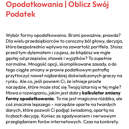
Opodatkowania | Oblicz Swój
Podatek
Wybór formy opodatkowania. Brzmi poważnie, prawda?
Dla wielu przedsiębiorców to coroczny ból głowy, decyzja,
która bezpośrednio wpływa na zawartość portfela. Stoisz
przed tym dylematem i czujesz, że błądzisz we mgle
gęstej od przepisów, stawek i wyjątków? To zupełnie
normalne. Mnogość opcji, skomplikowane zasady, a do
tego ciągłe zmiany w prawie podatkowym potrafią
przytłoczyć nawet najbardziej doświadczonych graczy na
rynku. Ale co, jeśli powiem Ci, że istnieje proste
narzędzie, które może stać się Twoją latarnią w tej mgle?
Mowa o rozwiązaniu, jakim jest dobry
kalkulator zmiany
formy opodatkowania
. To nie jest magiczna różdżka, ale
coś znacznie lepszego – narzędzie oparte na twardych
danych, które pozwoli Ci podjąć świadomą, opartą na
liczbach decyzję. Koniec ze zgadywaniem i nerwowym
przeglądaniem forów internetowych. Czas na konkrety.