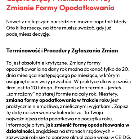
Zmianie Formy Opodatkowania
Nawet z najlepszym narzędziem można popełnić błędy.
Oto kilka rzeczy, na które musisz uważać, gdy już
podejmiesz decyzję.
Terminowość i Procedury Zgłaszania Zmian
To jest absolutnie krytyczne. Zmiany formy
opodatkowania na dany rok można dokonać tylko do 20.
dnia miesiąca następującego po miesiącu, w którym
osiągnięto pierwszy przychód. W praktyce dla większości
firm jest to 20 lutego. Przegapisz ten termin – jesteś
„zamrożony” na starej formie na cały rok. Niestety,
zmiana formy opodatkowania w trakcie roku
jest
praktycznie niemożliwa, z nielicznymi wyjątkami. Zapisz
tę datę na czerwono w kalendarzu. To Twoja
najważniejsza data podatkowa na początku roku.
Informacje o tym,
jak zmienić formę opodatkowania w
działalności
, znajdziesz na stronach rządowych –
zazwyczaj robi się to poprzez aktualizację wpisu w CEIDG.