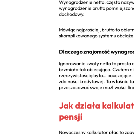
Wynagrodzenie netto, często nazywa
wynagrodzenie brutto pomniejszone
dochodowy.
Mówiąc najprościej, brutto to obietn
skomplikowanego systemu obciąże
Dlaczego znajomość wynagrodz
Ignorowanie kwoty netto to prost
brzmiała tak obiecująco. Czułem n
rzeczywistością było… pouczające.
zdolności kredytowej. To właśnie t
przeszacować swoje możliwości fi
Jak działa kalkula
pensji
Nowoczesny kalkulator płac to zaaw