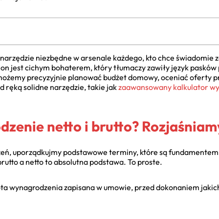
narzędzie niezbędne w arsenale każdego, kto chce świadomie z
 on jest cichym bohaterem, który tłumaczy zawiły język pasków
 możemy precyzyjnie planować budżet domowy, oceniać oferty pr
 ręką solidne narzędzie, takie jak
zaawansowany kalkulator w
zenie netto i brutto? Rozjaśniam
czeń, uporządkujmy podstawowe terminy, które są fundamentem k
rutto a netto to absolutna podstawa. To proste.
ta wynagrodzenia zapisana w umowie, przed dokonaniem jakich