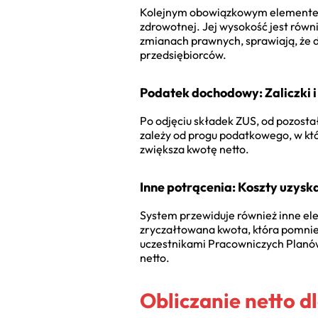
Kolejnym obowiązkowym elementem j
zdrowotnej. Jej wysokość jest równ
zmianach prawnych, sprawiają, że
przedsiębiorców.
Podatek dochodowy: Zaliczki i 
Po odjęciu składek ZUS, od pozostał
zależy od progu podatkowego, w kt
zwiększa kwotę netto.
Inne potrącenia: Koszty uzysk
System przewiduje również inne el
zryczałtowana kwota, która pomni
uczestnikami Pracowniczych Planów
netto.
Obliczanie netto d