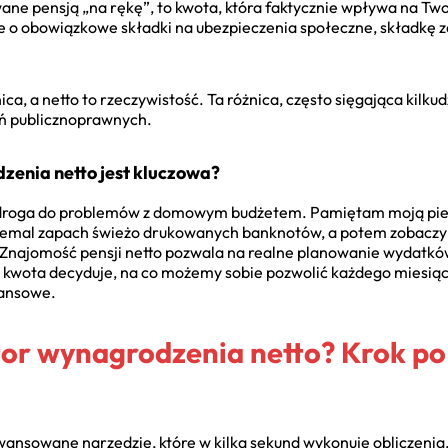
ne pensją „na rękę”, to kwota, która faktycznie wpływa na Two
 o obowiązkowe składki na ubezpieczenia społeczne, składkę z
ica, a netto to rzeczywistość. Ta różnica, często sięgająca kilku
ń publicznoprawnych.
enia netto jest kluczowa?
a droga do problemów z domowym budżetem. Pamiętam moją pi
iemal zapach świeżo drukowanych banknotów, a potem zobaczył
 Znajomość pensji netto pozwala na realne planowanie wydatków
a kwota decyduje, na co możemy sobie pozwolić każdego miesiąca
nansowe.
tor wynagrodzenia netto? Krok po
ansowane narzędzie, które w kilka sekund wykonuje obliczenia, 