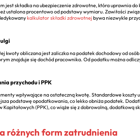
est składka na ubezpieczenie zdrowotne, która uprawnia do ko
ież ustalona procentowo od podstawy wymiaru. Zawiłości związa
 dedykowany
kalkulator składki zdrowotnej
bywa niezwykle przyd
ulgi
ej kwoty obliczana jest zaliczka na podatek dochodowy od osób 
órym znajduje się dochód pracownika. Od podatku można odliczy
ania przychodu i PPK
ementy wpływające na ostateczną kwotę. Standardowe koszty u
ejsza podstawę opodatkowania, co lekko obniża podatek. Doda
 Kapitałowych (PPK), co wiąże się z dobrowolną, dodatkową s
la różnych form zatrudnienia