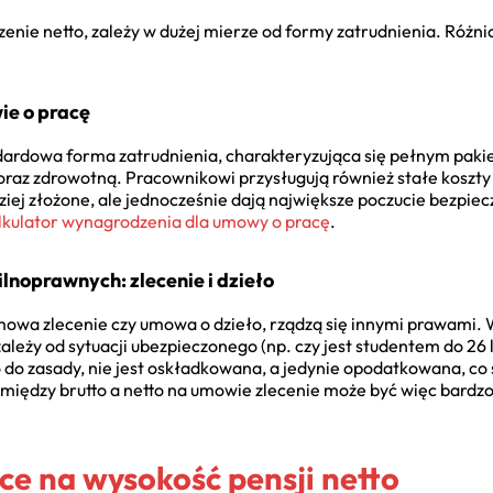
zenie netto, zależy w dużej mierze od formy zatrudnienia. Różn
ie o pracę
dardowa forma zatrudnienia, charakteryzująca się pełnym pak
az zdrowotną. Pracownikowi przysługują również stałe koszty 
dziej złożone, ale jednocześnie dają największe poczucie bezpie
lkulator wynagrodzenia dla umowy o pracę
.
lnoprawnych: zlecenie i dzieło
owa zlecenie czy umowa o dzieło, rządzą się innymi prawami.
eży od sytuacji ubezpieczonego (np. czy jest studentem do 26 la
 do zasady, nie jest oskładkowana, a jedynie opodatkowana, co
a między brutto a netto na umowie zlecenie może być więc bardzo
ce na wysokość pensji netto