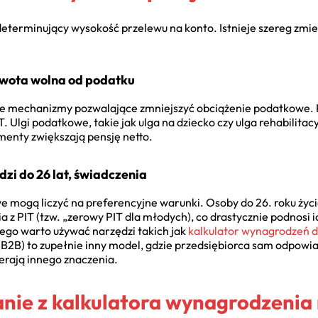
 determinujący wysokość przelewu na konto. Istnieje szereg zm
kwota wolna od podatku
e mechanizmy pozwalające zmniejszyć obciążenie podatkowe. 
T. Ulgi podatkowe, takie jak ulga na dziecko czy ulga rehabilita
menty zwiększają pensję netto.
zi do 26 lat, świadczenia
mogą liczyć na preferencyjne warunki. Osoby do 26. roku życi
nia z PIT (tzw. „zerowy PIT dla młodych), co drastycznie podnosi
tego warto używać narzędzi takich jak
kalkulator wynagrodzeń 
 (B2B) to zupełnie inny model, gdzie przedsiębiorca sam odpowia
ierają innego znaczenia.
anie z kalkulatora wynagrodzenia 