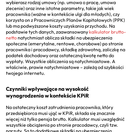
wybierasz rodzaj umowy (np. umowa o pracę, umowa
zlecenie) oraz inne istotne parametry, takie jak wiek
pracownika (ważne w kontekście ulgi dla młodych), czy
korzysta on z Pracowniczych Planów Kapitałowych (PPK)
lub ma podwyższone koszty uzyskania przychodu. Na
podstawie tych danych, zaawansowany
kalkulator brutto-
netto
natychmiast oblicza składki na ubezpieczenia
społeczne (emerytalne, rentowe, chorobowe) po stronie
pracownika i pracodawcy, składkę zdrowotną, zaliczkę na
podatek dochodowy oraz ostateczną kwotę netto do
wypłaty. Wszystkie obliczenia są natychmiastowe. A
właściwie, prawie natychmiastowe – zależą od szybkości
twojego internetu.
Czynniki wpływające na wysokość
wynagrodzenia w kontekście KPiR
Na ostateczny koszt zatrudnienia pracownika, który
przedsiębiorca musi ująć w KPiR, składa się znacznie
więcej niż tylko pensja brutto. Kalkulator musi uwzględnić
wszystkie obciążenia po stronie pracodawcy, czyli tzw.
narzuty. Są to dodatkowe składki na ubezpieczenia