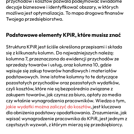
przychodów i kosztów pozwala podejmować świadome
decyzje biznesowe i identyfikować obszary, w których
możliwa jest optymalizacja. To mapa drogowa finansów
Twojego przedsiębiorstwa.
Podstawowe elementy KPiR, które musisz znać
Struktura KPiR jest ściśle określona przepisami i składa
się z kilkunastu kolumn. Do najważniejszych należą:
kolumna 7, przeznaczona do ewidencji przychodów ze
sprzedaży towarów i usług, oraz kolumna 10, gdzie
wpisuje się zakup towarów handlowych i materiałów
podstawowych. Inne istotne kolumny to te dotyczące
pozostałych przychodów oraz pozostałych wydatków,
czyli kosztów, które nie są bezpośrednio związane z
zakupem towarów, jak czynsz za biuro, opłaty za media
czy właśnie wynagrodzenia pracowników. Wiedza o tym,
jakie wydatki można zaliczyć do kosztów
, jest kluczowa
dla obniżenia podstawy opodatkowania. Zrozumienie, jak
wpisać wynagrodzenie pracownika do KPiR, jest jednym z
częstszych wyzwań, z którym mierzą się przedsiębiorcy.