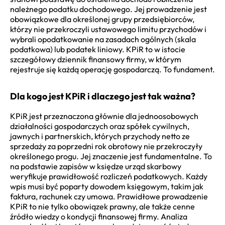
należnego podatku dochodowego. Jej prowadzenie jest
obowiązkowe dla określonej grupy przedsiębiorców,
którzy nie przekroczyli ustawowego limitu przychodów i
wybrali opodatkowanie na zasadach ogólnych (skala
podatkowa) lub podatek liniowy. KPiR to w istocie
szczegółowy dziennik finansowy firmy, w którym
rejestruje się każdą operację gospodarczą. To fundament.
Dla kogo jest KPiR i dlaczego jest tak ważna?
KPiR jest przeznaczona głównie dla jednoosobowych
działalności gospodarczych oraz spółek cywilnych,
jawnych i partnerskich, których przychody netto ze
sprzedaży za poprzedni rok obrotowy nie przekroczyły
określonego progu. Jej znaczenie jest fundamentalne. To
na podstawie zapisów w księdze urząd skarbowy
weryfikuje prawidłowość rozliczeń podatkowych. Każdy
wpis musi być poparty dowodem księgowym, takim jak
faktura, rachunek czy umowa. Prawidłowe prowadzenie
KPiR to nie tylko obowiązek prawny, ale także cenne
źródło wiedzy o kondycji finansowej firmy. Analiza