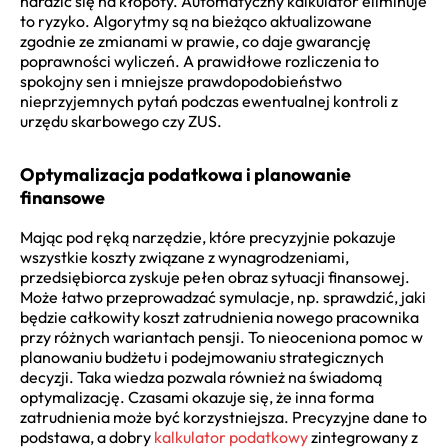
narazić się na kłopoty. Automatyczny kalkulator eliminuje
to ryzyko. Algorytmy są na bieżąco aktualizowane
zgodnie ze zmianami w prawie, co daje gwarancję
poprawności wyliczeń. A prawidłowe rozliczenia to
spokojny sen i mniejsze prawdopodobieństwo
nieprzyjemnych pytań podczas ewentualnej kontroli z
urzędu skarbowego czy ZUS.
Optymalizacja podatkowa i planowanie
finansowe
Mając pod ręką narzędzie, które precyzyjnie pokazuje
wszystkie koszty związane z wynagrodzeniami,
przedsiębiorca zyskuje pełen obraz sytuacji finansowej.
Może łatwo przeprowadzać symulacje, np. sprawdzić, jaki
będzie całkowity koszt zatrudnienia nowego pracownika
przy różnych wariantach pensji. To nieoceniona pomoc w
planowaniu budżetu i podejmowaniu strategicznych
decyzji. Taka wiedza pozwala również na świadomą
optymalizację. Czasami okazuje się, że inna forma
zatrudnienia może być korzystniejsza. Precyzyjne dane to
podstawa, a dobry
kalkulator podatkowy
zintegrowany z