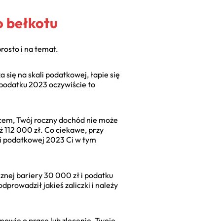
o bełkotu
rosto i na temat.
 się na skali podatkowej, łapie się
 podatku 2023 oczywiście to
zicem, Twój roczny dochód nie może
 112 000 zł. Co ciekawe, przy
ali podatkowej 2023 Ci w tym
cznej bariery 30 000 zł i podatku
dprowadził jakieś zaliczki i należy
umowie o pracę lub zlecenie, Twoje