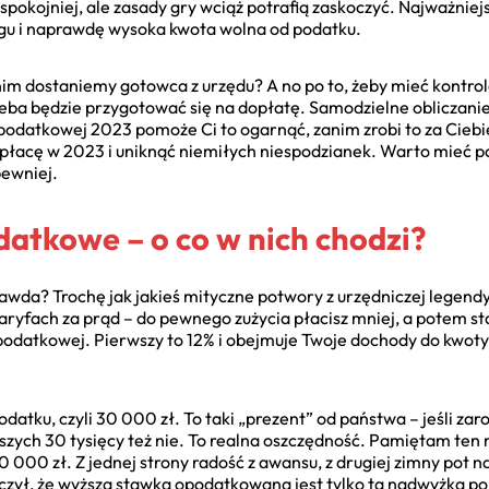
spokojniej, ale zasady gry wciąż potrafią zaskoczyć. Najważniejs
gu i naprawdę wysoka kwota wolna od podatku.
nim dostaniemy gotowca z urzędu? A no po to, żeby mieć kontrol
rzeba będzie przygotować się na dopłatę. Samodzielne oblicza
 podatkowej 2023 pomoże Ci to ogarnąć, zanim zrobi to za Ciebie
zapłacę w 2023 i uniknąć niemiłych niespodzianek. Warto mieć po
pewniej.
datkowe – o co w nich chodzi?
awda? Trochę jak jakieś mityczne potwory z urzędniczej legend
aryfach za prąd – do pewnego zużycia płacisz mniej, a potem s
podatkowej. Pierwszy to 12% i obejmuje Twoje dochody do kwoty
atku, czyli 30 000 zł. To taki „prezent” od państwa – jeśli zaro
rwszych 30 tysięcy też nie. To realna oszczędność. Pamiętam ten
000 zł. Z jednej strony radość z awansu, z drugiej zimny pot na
zył, że wyższą stawką opodatkowana jest tylko ta nadwyżka pon