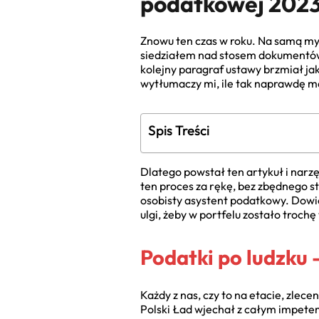
podatkowej 2023 
Znowu ten czas w roku. Na samą myśl 
siedziałem nad stosem dokumentów, 
kolejny paragraf ustawy brzmiał ja
wytłumaczy mi, ile tak naprawdę m
Spis Treści
Dlatego powstał ten artykuł i narz
ten proces za rękę, bez zbędnego s
osobisty asystent podatkowy. Dowies
ulgi, żeby w portfelu zostało troch
Podatki po ludzku
Każdy z nas, czy to na etacie, zlece
Polski Ład wjechał z całym impete