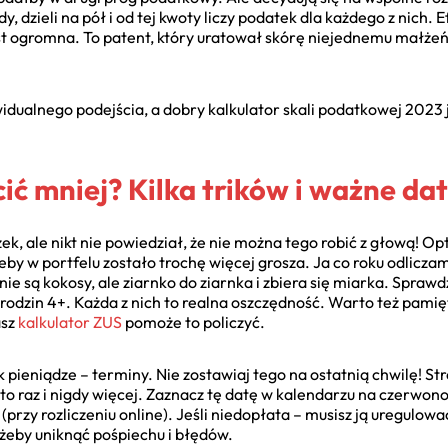
 dzieli na pół i od tej kwoty liczy podatek dla każdego z nich. 
t ogromna. To patent, który uratował skórę niejednemu małżeńs
idualnego podejścia, a dobry kalkulator skali podatkowej 2023 j
cić mniej? Kilka trików i ważne da
, ale nikt nie powiedział, że nie można tego robić z głową! Op
żeby w portfelu zostało trochę więcej grosza. Ja co roku odlicza
nie są kokosy, ale ziarnko do ziarnka i zbiera się miarka. Sprawdź
a rodzin 4+. Każda z nich to realna oszczędność. Warto też pamię
asz
kalkulator ZUS
pomoże to policzyć.
k pieniądze – terminy. Nie zostawiaj tego na ostatnią chwilę! St
to raz i nigdy więcej. Zaznacz tę datę w kalendarzu na czerwono. 
(przy rozliczeniu online). Jeśli niedopłata – musisz ją uregulow
 żeby uniknąć pośpiechu i błędów.