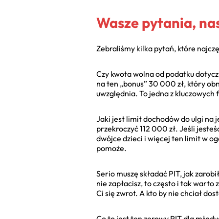
Wasze pytania, na
Zebraliśmy kilka pytań, które najc
Czy kwota wolna od podatku dotyczy 
na ten „bonus” 30 000 zł, który ob
uwzględnia. To jedna z kluczowych 
Jaki jest limit dochodów do ulgi na
przekroczyć 112 000 zł. Jeśli jest
dwójce dzieci i więcej ten limit w 
pomoże.
Serio muszę składać PIT, jak zarobi
nie zapłacisz, to często i tak wart
Ci się zwrot. A kto by nie chciał d
Co to jest ten zerowy PIT dla młodyc