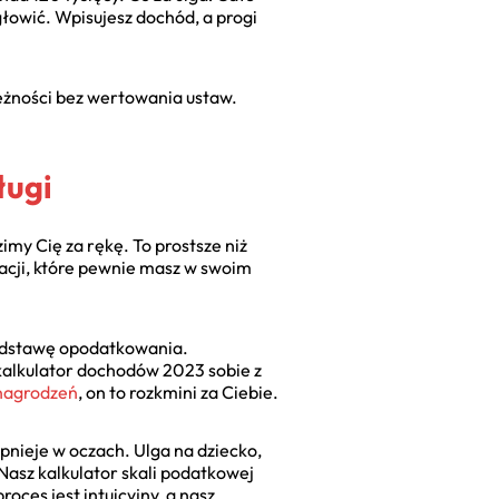
 głowić. Wpisujesz dochód, a progi
leżności bez wertowania ustaw.
ługi
imy Cię za rękę. To prostsze niż
acji, które pewnie masz w swoim
 podstawę opodatkowania.
z kalkulator dochodów 2023 sobie z
ynagrodzeń
, on to rozkmini za Ciebie.
opnieje w oczach. Ulga na dziecko,
Nasz kalkulator skali podatkowej
oces jest intuicyjny, a nasz