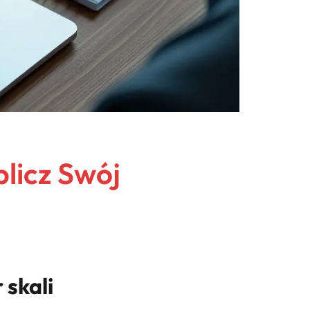
licz Swój
 skali