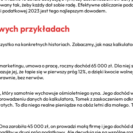
owany tak, żeby każdy dał sobie radę. Efektywne obliczanie p
kali podatkowej 2023 jest tego najlepszym dowodem.
wych przykładach
wszystko na konkretnych historiach. Zobaczmy, jak nasz kalkulato
arketingu, umowa o pracę, roczny dochód 65 000 zł. Dla niej s
uje jej, że łapie się w pierwszy próg 12%, a dzięki kwocie wolnej
prawnie, bez nerwów.
a, który samotnie wychowuje ośmioletniego syna. Jego dochód w
 wprowadzeniu danych do kalkulatora, Tomek z zaskoczeniem odk
tych. To dla niego realne pieniądze na obóz letni dla małego. T
. Ona zarobiła 45 000 zł, on prowadzi małą firmę i jego dochód
wpadłby w drugi próg podatkowy. Ale decydują się na wspólne rozl