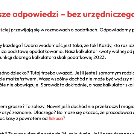
sze odpowiedzi – bez urzędniczeg
zęściej przewijają się w rozmowach o podatkach. Odpowiadamy p
każdego? Dobra wiadomość jest taka, że tak! Każdy, kto rozlicza
niża podstawę opodatkowania. Nasz kalkulator kwoty wolnej od
funkcji dobrego kalkulatora skali podatkowej 2023.
 jedno dziecko? Tutaj trzeba uważać. Jeśli jesteś samotnym rod
eście małżeństwem, Wasz wspólny dochód nie może być wyższy niż
ogóle nie obowiązuje. Sprawdź to dokładnie, a nasz kalkulator sk
łem grosze? To zależy. Nawet jeśli dochód nie przekroczył magi
o złożyć zeznanie. Dlaczego? Bo może się okazać, że pracodawca o
ostać kasy z powrotem od
fiskusa
?
h? To super ulga dla osób do 26. roku życia. Jeśli pracujesz na 