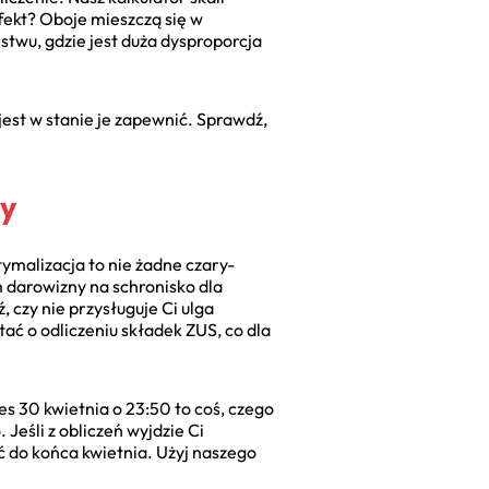
Efekt? Oboje mieszczą się w
twu, gdzie jest duża dysproporcja
est w stanie je zapewnić. Sprawdź,
ty
tymalizacja to nie żadne czary-
m darowizny na schronisko dla
, czy nie przysługuje Ci ulga
tać o odliczeniu składek ZUS, co dla
res 30 kwietnia o 23:50 to coś, czego
Jeśli z obliczeń wyjdzie Ci
ać do końca kwietnia. Użyj naszego