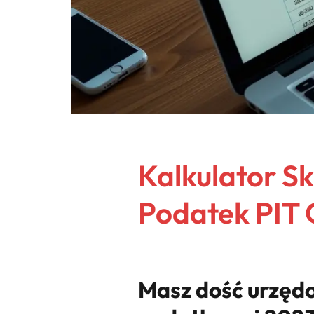
Kalkulator S
Podatek PIT 
Masz dość urzędo