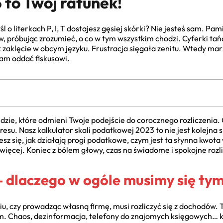
to Twój ratunek!
o literkach P, I, T dostajesz gęsiej skórki? Nie jesteś sam. Pami
próbując zrozumieć, o co w tym wszystkim chodzi. Cyferki tańc
k zaklęcie w obcym języku. Frustracja sięgała zenitu. Wtedy mar
am oddać fiskusowi.
ędzie, które odmieni Twoje podejście do corocznego rozliczenia
tresu. Nasz kalkulator skali podatkowej 2023 to nie jest kolejn
z się, jak działają progi podatkowe, czym jest ta słynna kwota
ę więcej. Koniec z bólem głowy, czas na świadome i spokojne rozl
 – dlaczego w ogóle musimy się t
niu, czy prowadząc własną firmę, musi rozliczyć się z dochodów. 
m. Chaos, dezinformacja, telefony do znajomych księgowych… k