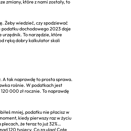
ze zmiany, które z nami zostały, to
ę. Żeby wiedzieć, czy spodziewać
nie podatku dochodowego 2023 daje
 urzędnik. To narzędzie, które
d ręką dobry kalkulator skali
y. A tak naprawdę to prosta sprawa.
tawka rośnie. W podatkach jest
 120 000 zł rocznie. To naprawdę
biłeś mniej, podatku nie płacisz w
 moment, kiedy pierwszy raz w życiu
 plecach, że teraz to już 32%…
ad 120 tysięcy. Co za ulga! Całe