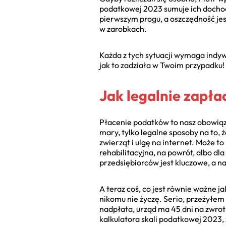
podatkowej 2023 sumuje ich dochody,
pierwszym progu, a oszczędność jes
w zarobkach.
Każda z tych sytuacji wymaga indyw
jak to zadziała w Twoim przypadku!
Jak legalnie zapła
Płacenie podatków to nasz obowiązek
mary, tylko legalne sposoby na to, 
zwierząt i ulgę na internet. Może to 
rehabilitacyjna, na powrót, albo dl
przedsiębiorców jest kluczowe, a n
A teraz coś, co jest równie ważne ja
nikomu nie życzę. Serio, przeżyłem 
nadpłata, urząd ma 45 dni na zwrot 
kalkulatora skali podatkowej 2023,