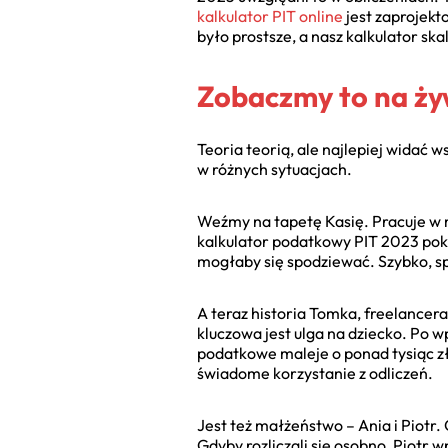
kalkulator PIT online
jest zaprojekt
było prostsze, a nasz kalkulator s
Zobaczmy to na ży
Teoria teorią, ale najlepiej widać 
w różnych sytuacjach.
Weźmy na tapetę Kasię. Pracuje w m
kalkulator podatkowy PIT 2023 pokaz
mogłaby się spodziewać. Szybko, s
A teraz historia Tomka, freelancer
kluczowa jest ulga na dziecko. Po
podatkowe maleje o ponad tysiąc zło
świadome korzystanie z odliczeń.
Jest też małżeństwo – Ania i Piotr
Gdyby rozliczali się osobno, Piotr 