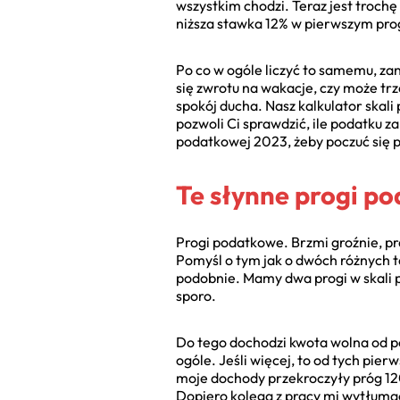
wszystkim chodzi. Teraz jest trochę 
niższa stawka 12% w pierwszym pro
Po co w ogóle liczyć to samemu, za
się zwrotu na wakacje, czy może t
spokój ducha. Nasz kalkulator skali
pozwoli Ci sprawdzić, ile podatku 
podatkowej 2023, żeby poczuć się 
Te słynne progi po
Progi podatkowe. Brzmi groźnie, pr
Pomyśl o tym jak o dwóch różnych t
podobnie. Mamy dwa progi w skali 
sporo.
Do tego dochodzi kwota wolna od pod
ogóle. Jeśli więcej, to od tych pie
moje dochody przekroczyły próg 120 
Dopiero kolega z pracy mi wytłumac