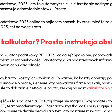
 podatkowej 2023 liczy to automatycznie i nie trzeba się nad tym
pasowuje odpowiednie stawki. Proste.
 podatkowa 2023 online to najlepszy sposób, by zrozumieć te za
2023 jest na wagę złota.
 kalkulator? Prosta instrukcja obs
kalkulator podatkowy PIT 2023 i co dalej? Spokojnie, poprowadz
 dyplomu z rachunkowości. Wystarczy kilka podstawowych inform
owaniach z działalności.
y brutto i koszty ich uzyskania. To ważne, bo koszty obniżają
na umowie o pracę, zlecenie, czy prowadzisz firmę na skali, nas
 ile to dokładnie netto a ile brutto, zerknij na nasz
kalkulator w
ć – ulgi i odliczenia. To tutaj dzieje się magia i Twój podatek t
IKZE, termomodernizacja… Zaznacz wszystko, co Ci przysługuje. 
 właśnie te detale decydują o tym, czy dostaniesz zwrot. Cały pr