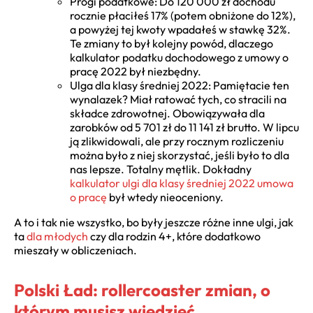
Progi podatkowe: Do 120 000 zł dochodu
rocznie płaciłeś 17% (potem obniżone do 12%),
a powyżej tej kwoty wpadałeś w stawkę 32%.
Te zmiany to był kolejny powód, dlaczego
kalkulator podatku dochodowego z umowy o
pracę 2022 był niezbędny.
Ulga dla klasy średniej 2022: Pamiętacie ten
wynalazek? Miał ratować tych, co stracili na
składce zdrowotnej. Obowiązywała dla
zarobków od 5 701 zł do 11 141 zł brutto. W lipcu
ją zlikwidowali, ale przy rocznym rozliczeniu
można było z niej skorzystać, jeśli było to dla
nas lepsze. Totalny mętlik. Dokładny
kalkulator ulgi dla klasy średniej 2022 umowa
o pracę
był wtedy nieoceniony.
A to i tak nie wszystko, bo były jeszcze różne inne ulgi, jak
ta
dla młodych
czy dla rodzin 4+, które dodatkowo
mieszały w obliczeniach.
Polski Ład: rollercoaster zmian, o
którym musisz wiedzieć