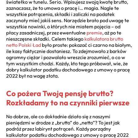
światełko w tunelu. Serio. Wpisujesz swoją kwotę brutto,
zaznaczasz, że to umowa o pracę i… magia. Nagle te
wszystkie potrącenia, składki i zaliczki na podatek
zaczynały mieć jakiś sens. Narzędzie brało pod uwagę te
wszystkie nowinki, o których nie miałem pojęcia – od
płacy zasadniczej, przez ewentualne
premie
, aż po te
nieszczęsne składki. Celem takiego
kalkulatora brutto
netto Polski Ład
było proste: pokazać ci czarno na białym,
ile kasy faktycznie dostaniesz. To zdejmowało z barków
ogromny ciężar i pozwalało wreszcie zrozumieć, o co w
tym wszystkim chodzi. Każdy, kto tego próbował, wie, że
dobry kalkulator podatku dochodowego z umowy o pracę
2022 był na wagę złota.
Co pożera Twoją pensję brutto?
Rozkładamy to na czynniki pierwsze
No dobrze, ale co dokładnie działo się z naszymi
pieniędzmi w drodze z „brutto” do „netto”? To jest jak
podróż przez labirynt potrąceń. Każdy porządny
kalkulator podatku dochodowego z umowy o pracę 2022