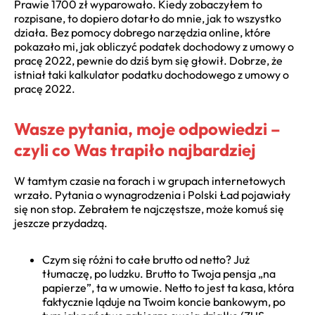
Prawie 1700 zł wyparowało. Kiedy zobaczyłem to
rozpisane, to dopiero dotarło do mnie, jak to wszystko
działa. Bez pomocy dobrego narzędzia online, które
pokazało mi, jak obliczyć podatek dochodowy z umowy o
pracę 2022, pewnie do dziś bym się głowił. Dobrze, że
istniał taki kalkulator podatku dochodowego z umowy o
pracę 2022.
Wasze pytania, moje odpowiedzi –
czyli co Was trapiło najbardziej
W tamtym czasie na forach i w grupach internetowych
wrzało. Pytania o wynagrodzenia i Polski Ład pojawiały
się non stop. Zebrałem te najczęstsze, może komuś się
jeszcze przydadzą.
Czym się różni to całe brutto od netto? Już
tłumaczę, po ludzku. Brutto to Twoja pensja „na
papierze”, ta w umowie. Netto to jest ta kasa, która
faktycznie ląduje na Twoim koncie bankowym, po