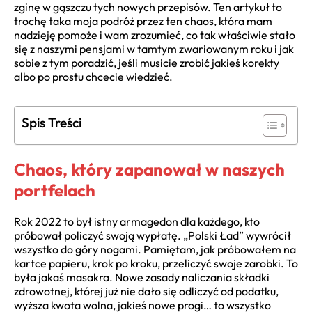
zginę w gąszczu tych nowych przepisów. Ten artykuł to
trochę taka moja podróż przez ten chaos, która mam
nadzieję pomoże i wam zrozumieć, co tak właściwie stało
się z naszymi pensjami w tamtym zwariowanym roku i jak
sobie z tym poradzić, jeśli musicie zrobić jakieś korekty
albo po prostu chcecie wiedzieć.
Spis Treści
Chaos, który zapanował w naszych
portfelach
Rok 2022 to był istny armagedon dla każdego, kto
próbował policzyć swoją wypłatę. „Polski Ład” wywrócił
wszystko do góry nogami. Pamiętam, jak próbowałem na
kartce papieru, krok po kroku, przeliczyć swoje zarobki. To
była jakaś masakra. Nowe zasady naliczania składki
zdrowotnej, której już nie dało się odliczyć od podatku,
wyższa kwota wolna, jakieś nowe progi… to wszystko