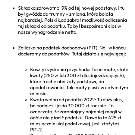
Składka zdrowotna: 9% od tej nowej podstawy. I tu
był gwóźdź do trumny – zmiana, która bolała
najbardziej. Polski Ład zabrał możliwość odliczenia
tej składki od podatku. To był bezpośredni cios w
nasze wynagrodzenie netto.
Zaliczka na podatek dochodowy (PIT): No i w końcu
docieramy do podatków. Tutaj działo się najwięcej:
Koszty uzyskania przychodu: Takie małe, stałe
kwoty (250 zł lub 300 zł dla dojeżdżających),
które trochę obniżały podstawę do
opodatkowania. Taki mały plusik w całym tym
minusie.
Kwota wolna od podatku 2022: Tu duży plus,
bo podnieśli ją do 30 000 zł rocznie. To
oznaczało, że zarabiający najmniej mogli w
ogóle nie płacić podatku. Dawało to 425 zł
miesięcznie ulgi podatkowej, jeśli złożyłeś
PIT-2.