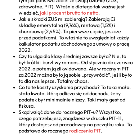
tym jak państwo zabierze swoją działkę (ZUS,
zdrowotne, PIT). Właśnie dlatego tak ważne jest
wiedzieć,
jaki procent brutto to netto
.
Jakie składki ZUS mi zabierają? Zabierają Ci
składkę emerytalną (9,76%), rentową (1,5%) i
chorobową (2,45%). To pierwsze cięcie, jeszcze
przed podatkami. To właśnie to uwzględniał każdy
kalkulator podatku dochodowego z umowy o pracę
2022.
Czy ta ulga dla klasy średniej zawsze była? Nie, to
był krótki i burzliwy romans. Od stycznia do czerwca
2022, a potem ją zlikwidowano. Ale w rocznym PIT
za 2022 można było ją sobie „przywrócić”, jeśli było
to dla nas lepsze. Totalny chaos.
Co to te koszty uzyskania przychodu? To taka mała,
stała kwota, którą odlicza się od dochodu, żeby
podatek był minimalnie niższy. Taki mały gest od
fiskusa.
Skąd wziąć dane do rocznego PIT-u? Wszystko,
czego potrzebujesz, znajdziesz w druczku PIT-11,
który dostajesz od pracodawcy na początku roku. To
podstawa do rocznego
rozliczenia PIT
.