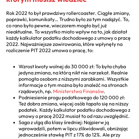
Rok 2022 to był prawdziwy rollercoaster. Ciągłe zmiany,
poprawki, komunikaty… Trudno było za tym nadążyć. To,
co rano było pewne, wieczorem mogło być już
nieaktualne. To wszystko miało wpływ na to, jak działał
każdy kalkulator podatku dochodowego z umowy o pracę
2022. Najważniejsze zawirowania, które wpłynęły na
rozliczenie PIT 2022 umowa o pracę, to:
Wzrost kwoty wolnej do 30 000 zł: To była chyba
jedyna zmiana, na którą nikt nie narzekał. Realnie
pomogła osobom z niższymi zarobkami. Wszystkie
informacje o tym można było znaleźć na stronach
rządowych, np.
Ministerstwa Finansów
.
Podniesienie progu podatkowego do 120 000 zł:
Też dobra zmiana, więcej osób łapało się na niższy
podatek. Każdy kalkulator podatku dochodowego z
umowy o pracę 2022 musiał to od razu uwzględnić.
Saga z ulgą dla klasy średniej: Najpierw ją
wprowadzili, potem w lipcu zlikwidowali, obniżając
jednocześnie stawkę PIT z 17% do 12%. Ale przy