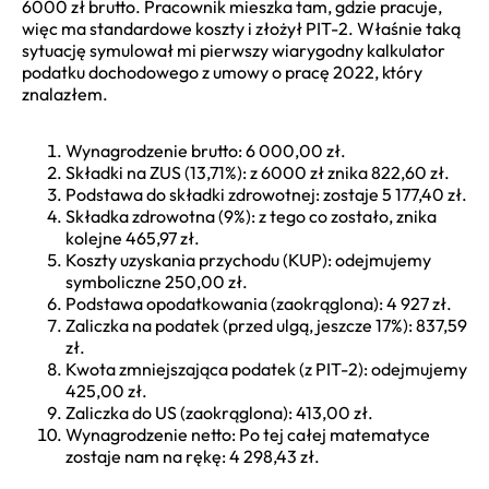
6000 zł brutto. Pracownik mieszka tam, gdzie pracuje,
więc ma standardowe koszty i złożył PIT-2. Właśnie taką
sytuację symulował mi pierwszy wiarygodny kalkulator
podatku dochodowego z umowy o pracę 2022, który
znalazłem.
Wynagrodzenie brutto: 6 000,00 zł.
Składki na ZUS (13,71%): z 6000 zł znika 822,60 zł.
Podstawa do składki zdrowotnej: zostaje 5 177,40 zł.
Składka zdrowotna (9%): z tego co zostało, znika
kolejne 465,97 zł.
Koszty uzyskania przychodu (KUP): odejmujemy
symboliczne 250,00 zł.
Podstawa opodatkowania (zaokrąglona): 4 927 zł.
Zaliczka na podatek (przed ulgą, jeszcze 17%): 837,59
zł.
Kwota zmniejszająca podatek (z PIT-2): odejmujemy
425,00 zł.
Zaliczka do US (zaokrąglona): 413,00 zł.
Wynagrodzenie netto: Po tej całej matematyce
zostaje nam na rękę: 4 298,43 zł.