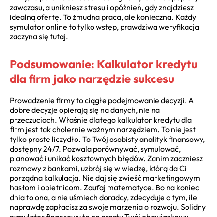
zawczasu, a unikniesz stresu i opóźnień, gdy znajdziesz
idealną ofertę. To żmudna praca, ale konieczna. Każdy
symulator online to tylko wstęp, prawdziwa weryfikacja
zaczyna się tutaj.
Podsumowanie: Kalkulator kredytu
dla firm jako narzędzie sukcesu
Prowadzenie firmy to ciągłe podejmowanie decyzji. A
dobre decyzje opierają się na danych, nie na
przeczuciach. Właśnie dlatego kalkulator kredytu dla
firm jest tak cholernie ważnym narzędziem. To nie jest
tylko proste liczydło. To Twój osobisty analityk finansowy,
dostępny 24/7. Pozwala porównywać, symulować,
planować i unikać kosztownych błędów. Zanim zaczniesz
rozmowy z bankami, uzbrój się w wiedzę, którą da Ci
porządna kalkulacja. Nie daj się zwieść marketingowym
hasłom i obietnicom. Zaufaj matematyce. Bo na koniec
dnia to ona, a nie uśmiech doradcy, zdecyduje o tym, ile
naprawdę zapłacisz za swoje marzenia o rozwoju. Solidny
symulator finansowy to po prostu Twój obowiązkowy