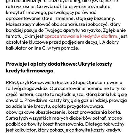
gra dla odważnych. Może być taniej, ale ryzykujesz, że
rata wzrośnie. Co wybrać? Tutaj właśnie symulator
kredytu firmowego, pozwalający porównać
oprocentowanie stałe i zmienne, staje się bezcenny.
Możesz zasymulować oba scenariusze i zobaczyć, który
bardziej pasuje do Twojego apetytu na ryzyko. Zgłębienie
tematu, jakim jest
oprocentowanie kredytów dla firm
, jest
absolutnie kluczowe przed podjęciem decyzji. A dobry
kalkulator online Ci w tym pomoże.
Prowizje i opłaty dodatkowe: Ukryte koszty
kredytu firmowego
RRSO, czyli Rzeczywista Roczna Stopa Oprocentowania,
to Twój drogowskaz. Oprocentowanie nominalne to tylko
część historii, często ta najładniejsza, którą banki lubią się
chwalić. Prawdziwe koszty kryją się gdzie indziej: prowizja
za udzielenie kredytu, opłata przygotowawcza,
obowiązkowe ubezpieczenie, koszt prowadzenia konta.
Suma tych wszystkich małych diabełków potrafi mocno
podbić całkowity koszt finansowania. Dlatego tak ważny
jest kalkulator, który pokazuje całkowite koszty kredytu