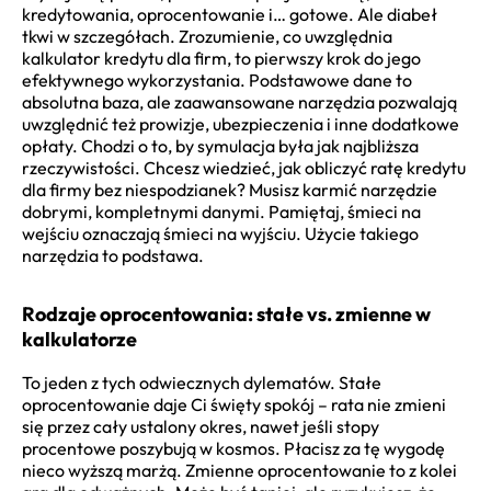
kredytowania, oprocentowanie i… gotowe. Ale diabeł
tkwi w szczegółach. Zrozumienie, co uwzględnia
kalkulator kredytu dla firm, to pierwszy krok do jego
efektywnego wykorzystania. Podstawowe dane to
absolutna baza, ale zaawansowane narzędzia pozwalają
uwzględnić też prowizje, ubezpieczenia i inne dodatkowe
opłaty. Chodzi o to, by symulacja była jak najbliższa
rzeczywistości. Chcesz wiedzieć, jak obliczyć ratę kredytu
dla firmy bez niespodzianek? Musisz karmić narzędzie
dobrymi, kompletnymi danymi. Pamiętaj, śmieci na
wejściu oznaczają śmieci na wyjściu. Użycie takiego
narzędzia to podstawa.
Rodzaje oprocentowania: stałe vs. zmienne w
kalkulatorze
To jeden z tych odwiecznych dylematów. Stałe
oprocentowanie daje Ci święty spokój – rata nie zmieni
się przez cały ustalony okres, nawet jeśli stopy
procentowe poszybują w kosmos. Płacisz za tę wygodę
nieco wyższą marżą. Zmienne oprocentowanie to z kolei