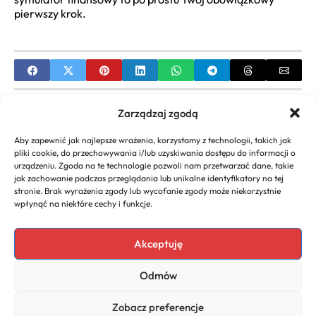
pierwszy krok.
PREVIOUS
Zarządzaj zgodą
Dofinansowanie na założenie firmy – Twój Start w
Aby zapewnić jak najlepsze wrażenia, korzystamy z technologii, takich jak
Biznesie
pliki cookie, do przechowywania i/lub uzyskiwania dostępu do informacji o
urządzeniu. Zgoda na te technologie pozwoli nam przetwarzać dane, takie
NEXT
jak zachowanie podczas przeglądania lub unikalne identyfikatory na tej
stronie. Brak wyrażenia zgody lub wycofanie zgody może niekorzystnie
Koszt otwarcia salonu kosmetycznego –
wpłynąć na niektóre cechy i funkcje.
Kompletny Przewodnik
Akceptuję
Odmów
Copyright 2026. All rights
Polityka
reserved powered by
Prywatności
Zobacz preferencje
naturoda.eu