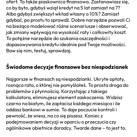
ofert. To także piaskownica finansowa. Zastanawiasz się,
co by było, gdybyś wziął kredyt na 5 lat zamiast na 7?
Albo gdybyś zwiększył wkład własny o 10%? Zamiast
gdybać, po prostu to sprawdź. Dobre narzędzie pozwoli Ci
na bieżąco modelować różne scenariusze i obserwować,
jak zmiany wpływają na wysokość raty i całkowity koszt.
To potężne narzędzie do szukania oszczędności i
dopasowywania kredytu idealnie pod Twoje możliwości.
Baw się nim, testuj, sprawdzaj.
Świadome decyzje finansowe bez niespodzianek
Najgorsze w finansach są niespodzianki. Ukryte opłaty,
rosnąca rata, o której nie pomyślałeś. To prosta droga do
problemów z płynnością. Korzystając z takiego
kalkulatora, eliminujesz element zaskoczenia. Widzisz
czarno na białym, ile zapłacisz każdego miesiąca i ile
oddasz bankowi w sumie. To daje poczucie kontroli i
pewność, że wiesz, na co się piszesz. Koniec z
podejmowaniem decyzji w oparciu o przeczucia czy
ogólnikowe obietnice doradcy. Twarde dane – to jest to.