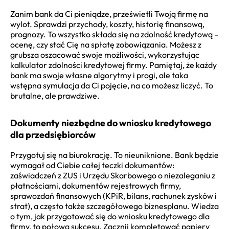
Zanim bank da Ci pieniądze, prześwietli Twoją firmę na
wylot. Sprawdzi przychody, koszty, historię finansową,
prognozy. To wszystko składa się na zdolność kredytową –
ocenę, czy stać Cię na spłatę zobowiązania. Możesz z
grubsza oszacować swoje możliwości, wykorzystując
kalkulator zdolności kredytowej firmy. Pamiętaj, że każdy
bank ma swoje własne algorytmy i progi, ale taka
wstępna symulacja da Ci pojęcie, na co możesz liczyć. To
brutalne, ale prawdziwe.
Dokumenty niezbędne do wniosku kredytowego
dla przedsiębiorców
Przygotuj się na biurokrację. To nieuniknione. Bank będzie
wymagał od Ciebie całej teczki dokumentów:
zaświadczeń z ZUS i Urzędu Skarbowego o niezaleganiu z
płatnościami, dokumentów rejestrowych firmy,
sprawozdań finansowych (KPiR, bilans, rachunek zysków i
strat), a często także szczegółowego biznesplanu. Wiedza
o tym, jak przygotować się do wniosku kredytowego dla
firmy, to połowa sukcesu. Zacznij kompletować papiery