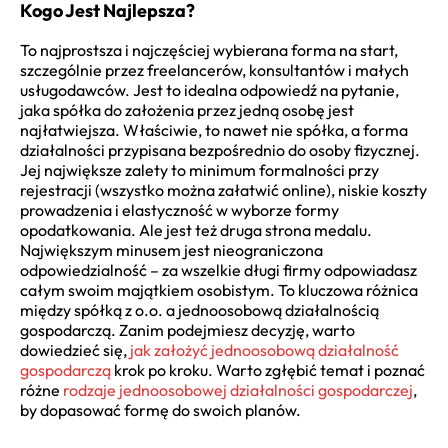
Kogo Jest Najlepsza?
To najprostsza i najczęściej wybierana forma na start,
szczególnie przez freelancerów, konsultantów i małych
usługodawców. Jest to idealna odpowiedź na pytanie,
jaka spółka do założenia przez jedną osobę jest
najłatwiejsza. Właściwie, to nawet nie spółka, a forma
działalności przypisana bezpośrednio do osoby fizycznej.
Jej największe zalety to minimum formalności przy
rejestracji (wszystko można załatwić online), niskie koszty
prowadzenia i elastyczność w wyborze formy
opodatkowania. Ale jest też druga strona medalu.
Największym minusem jest nieograniczona
odpowiedzialność – za wszelkie długi firmy odpowiadasz
całym swoim majątkiem osobistym. To kluczowa różnica
między spółką z o.o. a jednoosobową działalnością
gospodarczą. Zanim podejmiesz decyzję, warto
dowiedzieć się,
jak założyć jednoosobową działalność
gospodarczą
krok po kroku. Warto zgłębić temat i poznać
różne
rodzaje jednoosobowej działalności gospodarczej
,
by dopasować formę do swoich planów.