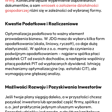
firmy
. Konieczne będzie wypełnienie odpowiednich
dokumentów, a sam
wniosek o założenie działalności
gospodarczej
różni się w zależności od wybranej formy.
Kwestie Podatkowe i Rozliczeniowe
Optymalizacja podatkowa to ważny element
prowadzenia biznesu. W JDG masz do wyboru kilka form
opodatkowania (skala, liniowy, ryczałt), co daje dużą
elastyczność. W spółce z o.o. mamy do czynienia z
podwójnym opodatkowaniem – najpierw spółka płaci
podatek CIT od swoich dochodów, a następnie wspólnicy
płacą podatek PIT od wypłacanych dywidend. Istnieją
mechanizmy optymalizacyjne (np. estoński CIT), ale
wymagają one głębszej analizy.
Możliwości Rozwoju i Pozyskiwania Inwestorów
Jeśli twoje plany sięgają daleko, a w przyszłości chcesz
pozyskać inwestora lub sprzedać część firmy, spółka z
o.o. jest praktycznie jedynym słusznym wyborem.
Sprzedaż udziałów jest prosta, a struktura kapitałowa