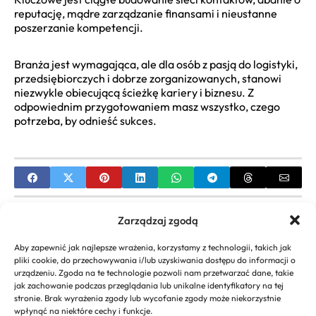
reputację, mądre zarządzanie finansami i nieustanne
poszerzanie kompetencji.
Branża jest wymagająca, ale dla osób z pasją do logistyki,
przedsiębiorczych i dobrze zorganizowanych, stanowi
niezwykle obiecującą ścieżkę kariery i biznesu. Z
odpowiednim przygotowaniem masz wszystko, czego
potrzeba, by odnieść sukces.
PREVIOUS
Zarządzaj zgodą
Jak zdobyć dotacje unijne dla firm
Aby zapewnić jak najlepsze wrażenia, korzystamy z technologii, takich jak
jednoosobowych? [Poradnik]
pliki cookie, do przechowywania i/lub uzyskiwania dostępu do informacji o
urządzeniu. Zgoda na te technologie pozwoli nam przetwarzać dane, takie
NEXT
jak zachowanie podczas przeglądania lub unikalne identyfikatory na tej
stronie. Brak wyrażenia zgody lub wycofanie zgody może niekorzystnie
Wypłata zasiłku chorobowego przez pracodawcę:
wpłynąć na niektóre cechy i funkcje.