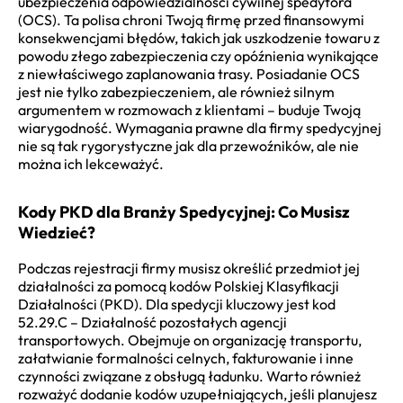
ubezpieczenia odpowiedzialności cywilnej spedytora
(OCS). Ta polisa chroni Twoją firmę przed finansowymi
konsekwencjami błędów, takich jak uszkodzenie towaru z
powodu złego zabezpieczenia czy opóźnienia wynikające
z niewłaściwego zaplanowania trasy. Posiadanie OCS
jest nie tylko zabezpieczeniem, ale również silnym
argumentem w rozmowach z klientami – buduje Twoją
wiarygodność. Wymagania prawne dla firmy spedycyjnej
nie są tak rygorystyczne jak dla przewoźników, ale nie
można ich lekceważyć.
Kody PKD dla Branży Spedycyjnej: Co Musisz
Wiedzieć?
Podczas rejestracji firmy musisz określić przedmiot jej
działalności za pomocą kodów Polskiej Klasyfikacji
Działalności (PKD). Dla spedycji kluczowy jest kod
52.29.C – Działalność pozostałych agencji
transportowych. Obejmuje on organizację transportu,
załatwianie formalności celnych, fakturowanie i inne
czynności związane z obsługą ładunku. Warto również
rozważyć dodanie kodów uzupełniających, jeśli planujesz