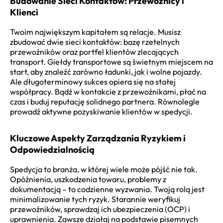
Budowanie Sieci Kontaktów: Przewoźnicy i
Klienci
Twoim największym kapitałem są relacje. Musisz
zbudować dwie sieci kontaktów: bazę rzetelnych
przewoźników oraz portfel klientów zlecających
transport. Giełdy transportowe są świetnym miejscem na
start, aby znaleźć zarówno ładunki, jak i wolne pojazdy.
Ale długoterminowy sukces opiera się na stałej
współpracy. Bądź w kontakcie z przewoźnikami, płać na
czas i buduj reputację solidnego partnera. Równolegle
prowadź aktywne pozyskiwanie klientów w spedycji.
Kluczowe Aspekty Zarządzania Ryzykiem i
Odpowiedzialnością
Spedycja to branża, w której wiele może pójść nie tak.
Opóźnienia, uszkodzenia towaru, problemy z
dokumentacją – to codzienne wyzwania. Twoją rolą jest
minimalizowanie tych ryzyk. Starannie weryfikuj
przewoźników, sprawdzaj ich ubezpieczenia (OCP) i
uprawnienia. Zawsze działaj na podstawie pisemnych