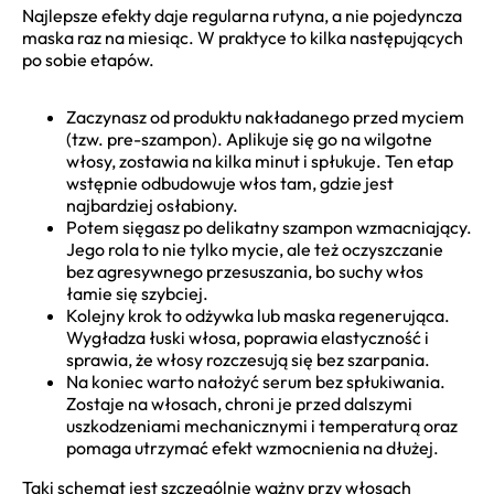
Najlepsze efekty daje regularna rutyna, a nie pojedyncza
maska raz na miesiąc. W praktyce to kilka następujących
po sobie etapów.
Zaczynasz od produktu nakładanego przed myciem
(tzw. pre-szampon). Aplikuje się go na wilgotne
włosy, zostawia na kilka minut i spłukuje. Ten etap
wstępnie odbudowuje włos tam, gdzie jest
najbardziej osłabiony.
Potem sięgasz po delikatny szampon wzmacniający.
Jego rola to nie tylko mycie, ale też oczyszczanie
bez agresywnego przesuszania, bo suchy włos
łamie się szybciej.
Kolejny krok to odżywka lub maska regenerująca.
Wygładza łuski włosa, poprawia elastyczność i
sprawia, że włosy rozczesują się bez szarpania.
Na koniec warto nałożyć serum bez spłukiwania.
Zostaje na włosach, chroni je przed dalszymi
uszkodzeniami mechanicznymi i temperaturą oraz
pomaga utrzymać efekt wzmocnienia na dłużej.
Taki schemat jest szczególnie ważny przy włosach