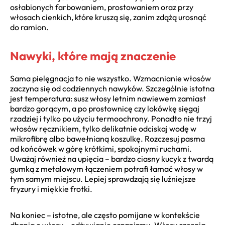
osłabionych farbowaniem, prostowaniem oraz przy
włosach cienkich, które kruszą się, zanim zdążą urosnąć
do ramion.
Nawyki, które mają znaczenie
Sama pielęgnacja to nie wszystko. Wzmacnianie włosów
zaczyna się od codziennych nawyków. Szczególnie istotna
jest temperatura: susz włosy letnim nawiewem zamiast
bardzo gorącym, a po prostownicę czy lokówkę sięgaj
rzadziej i tylko po użyciu termoochrony. Ponadto nie trzyj
włosów ręcznikiem, tylko delikatnie odciskaj wodę w
mikrofibrę albo bawełnianą koszulkę. Rozczesuj pasma
od końcówek w górę krótkimi, spokojnymi ruchami.
Uważaj również na upięcia – bardzo ciasny kucyk z twardą
gumką z metalowym łączeniem potrafi łamać włosy w
tym samym miejscu. Lepiej sprawdzają się luźniejsze
fryzury i miękkie frotki.
Na koniec – istotne, ale często pomijane w kontekście
dbania o włosy – odżywianie organizmu. Włosy czerpią