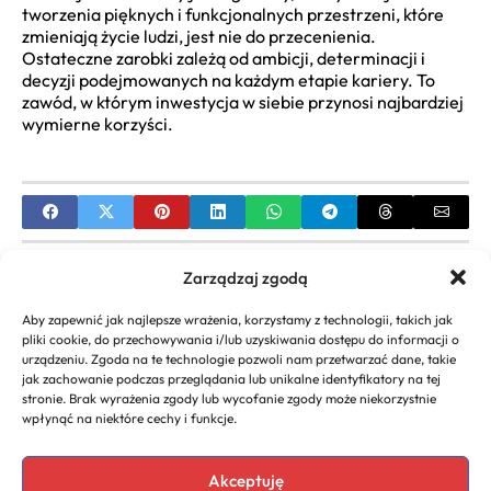
tworzenia pięknych i funkcjonalnych przestrzeni, które
zmieniają życie ludzi, jest nie do przecenienia.
Ostateczne zarobki zależą od ambicji, determinacji i
decyzji podejmowanych na każdym etapie kariery. To
zawód, w którym inwestycja w siebie przynosi najbardziej
wymierne korzyści.
PREVIOUS
Zarządzaj zgodą
Jak założyć jednoosobową działalność
Aby zapewnić jak najlepsze wrażenia, korzystamy z technologii, takich jak
gospodarczą online | Poradnik
pliki cookie, do przechowywania i/lub uzyskiwania dostępu do informacji o
urządzeniu. Zgoda na te technologie pozwoli nam przetwarzać dane, takie
NEXT
jak zachowanie podczas przeglądania lub unikalne identyfikatory na tej
stronie. Brak wyrażenia zgody lub wycofanie zgody może niekorzystnie
Dofinansowania dla mikroprzedsiębiorców:
wpłynąć na niektóre cechy i funkcje.
Skuteczny przewodnik
Akceptuję