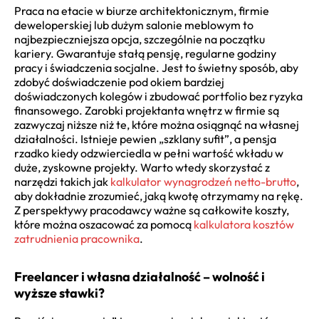
Praca na etacie w biurze architektonicznym, firmie
deweloperskiej lub dużym salonie meblowym to
najbezpieczniejsza opcja, szczególnie na początku
kariery. Gwarantuje stałą pensję, regularne godziny
pracy i świadczenia socjalne. Jest to świetny sposób, aby
zdobyć doświadczenie pod okiem bardziej
doświadczonych kolegów i zbudować portfolio bez ryzyka
finansowego. Zarobki projektanta wnętrz w firmie są
zazwyczaj niższe niż te, które można osiągnąć na własnej
działalności. Istnieje pewien „szklany sufit”, a pensja
rzadko kiedy odzwierciedla w pełni wartość wkładu w
duże, zyskowne projekty. Warto wtedy skorzystać z
narzędzi takich jak
kalkulator wynagrodzeń netto-brutto
,
aby dokładnie zrozumieć, jaką kwotę otrzymamy na rękę.
Z perspektywy pracodawcy ważne są całkowite koszty,
które można oszacować za pomocą
kalkulatora kosztów
zatrudnienia pracownika
.
Freelancer i własna działalność – wolność i
wyższe stawki?