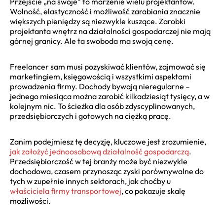
Przejście „na swoje” to marzenie wielu projektantów.
Wolność, elastyczność i możliwość zarabiania znacznie
większych pieniędzy są niezwykle kuszące. Zarobki
projektanta wnętrz na działalności gospodarczej nie mają
górnej granicy. Ale ta swoboda ma swoją cenę.
Freelancer sam musi pozyskiwać klientów, zajmować się
marketingiem, księgowością i wszystkimi aspektami
prowadzenia firmy. Dochody bywają nieregularne –
jednego miesiąca można zarobić kilkadziesiąt tysięcy, a w
kolejnym nic. To ścieżka dla osób zdyscyplinowanych,
przedsiębiorczych i gotowych na ciężką pracę.
Zanim podejmiesz tę decyzję, kluczowe jest zrozumienie,
jak założyć jednoosobową działalność gospodarczą
.
Przedsiębiorczość w tej branży może być niezwykle
dochodowa, czasem przynosząc zyski porównywalne do
tych w zupełnie innych sektorach, jak choćby u
właściciela firmy transportowej
, co pokazuje skalę
możliwości.