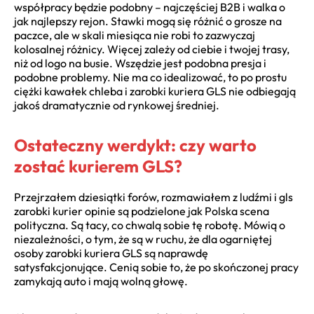
współpracy będzie podobny – najczęściej B2B i walka o
jak najlepszy rejon. Stawki mogą się różnić o grosze na
paczce, ale w skali miesiąca nie robi to zazwyczaj
kolosalnej różnicy. Więcej zależy od ciebie i twojej trasy,
niż od logo na busie. Wszędzie jest podobna presja i
podobne problemy. Nie ma co idealizować, to po prostu
ciężki kawałek chleba i zarobki kuriera GLS nie odbiegają
jakoś dramatycznie od rynkowej średniej.
Ostateczny werdykt: czy warto
zostać kurierem GLS?
Przejrzałem dziesiątki forów, rozmawiałem z ludźmi i gls
zarobki kurier opinie są podzielone jak Polska scena
polityczna. Są tacy, co chwalą sobie tę robotę. Mówią o
niezależności, o tym, że są w ruchu, że dla ogarniętej
osoby zarobki kuriera GLS są naprawdę
satysfakcjonujące. Cenią sobie to, że po skończonej pracy
zamykają auto i mają wolną głowę.