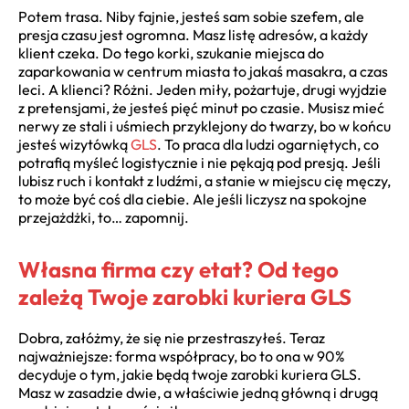
Potem trasa. Niby fajnie, jesteś sam sobie szefem, ale
presja czasu jest ogromna. Masz listę adresów, a każdy
klient czeka. Do tego korki, szukanie miejsca do
zaparkowania w centrum miasta to jakaś masakra, a czas
leci. A klienci? Różni. Jeden miły, pożartuje, drugi wyjdzie
z pretensjami, że jesteś pięć minut po czasie. Musisz mieć
nerwy ze stali i uśmiech przyklejony do twarzy, bo w końcu
jesteś wizytówką
GLS
. To praca dla ludzi ogarniętych, co
potrafią myśleć logistycznie i nie pękają pod presją. Jeśli
lubisz ruch i kontakt z ludźmi, a stanie w miejscu cię męczy,
to może być coś dla ciebie. Ale jeśli liczysz na spokojne
przejażdżki, to… zapomnij.
Własna firma czy etat? Od tego
zależą Twoje zarobki kuriera GLS
Dobra, załóżmy, że się nie przestraszyłeś. Teraz
najważniejsze: forma współpracy, bo to ona w 90%
decyduje o tym, jakie będą twoje zarobki kuriera GLS.
Masz w zasadzie dwie, a właściwie jedną główną i drugą