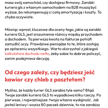
masz swój samochód, czy dostajesz firmowy. Zarobki
kuriera gls z własnym samochodem na B2B muszą być
wyższe, bo rekompensują ci całą amortyzację i koszty. To
chyba oczywiste.
Mówiąc wprost, kluczowe dla oceny tego, jakie są zarobki
kuriera GLS, jest zrozumienie różnicy między przychodem
a dochodem. Ta pierwsza kwota na fakturze potrafi
zamydlić oczy. Prawdziwe pieniądze to te, które zostają
po opłaceniu wszystkiego. Warto skorzystać z jakiegoś
kalkulatora dochodu netto
, żeby sobie to dobrze policzyć,
zanim podejmiesz decyzję.
Od czego zależy, czy będziesz jeść
kawior czy chleb z pasztetem?
Myślisz, że każdy kurier GLS zarabia tyle samo? Błąd.
Twoje zarobki kuriera GLS to wypadkowa kilku rzeczy. Po
pierwsze, i najważniejsze: twoja własna wydajność. Jak
jesteś leniwy i wozisz 80 paczek dziennie, to nie zarobisz