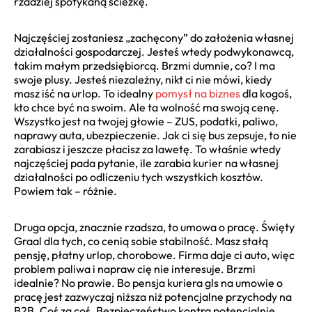
rzadziej spotykaną ścieżkę.
Najczęściej zostaniesz „zachęcony” do założenia własnej
działalności gospodarczej. Jesteś wtedy podwykonawcą,
takim małym przedsiębiorcą. Brzmi dumnie, co? I ma
swoje plusy. Jesteś niezależny, nikt ci nie mówi, kiedy
masz iść na urlop. To idealny
pomysł na biznes
dla kogoś,
kto chce być na swoim. Ale ta wolność ma swoją cenę.
Wszystko jest na twojej głowie – ZUS, podatki, paliwo,
naprawy auta, ubezpieczenie. Jak ci się bus zepsuje, to nie
zarabiasz i jeszcze płacisz za lawetę. To właśnie wtedy
najczęściej pada pytanie, ile zarabia kurier na własnej
działalności po odliczeniu tych wszystkich kosztów.
Powiem tak – różnie.
Druga opcja, znacznie rzadsza, to umowa o pracę. Święty
Graal dla tych, co cenią sobie stabilność. Masz stałą
pensję, płatny urlop, chorobowe. Firma daje ci auto, więc
problem paliwa i napraw cię nie interesuje. Brzmi
idealnie? No prawie. Bo pensja kuriera gls na umowie o
pracę jest zazwyczaj niższa niż potencjalne przychody na
B2B. Coś za coś. Bezpieczeństwo kontra potencjalnie