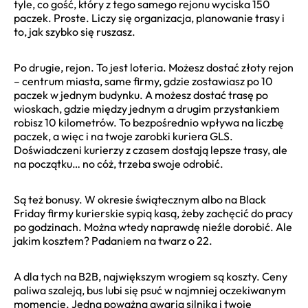
tyle, co gość, który z tego samego rejonu wyciska 150
paczek. Proste. Liczy się organizacja, planowanie trasy i
to, jak szybko się ruszasz.
Po drugie, rejon. To jest loteria. Możesz dostać złoty rejon
– centrum miasta, same firmy, gdzie zostawiasz po 10
paczek w jednym budynku. A możesz dostać trasę po
wioskach, gdzie między jednym a drugim przystankiem
robisz 10 kilometrów. To bezpośrednio wpływa na liczbę
paczek, a więc i na twoje zarobki kuriera GLS.
Doświadczeni kurierzy z czasem dostają lepsze trasy, ale
na początku… no cóż, trzeba swoje odrobić.
Są też bonusy. W okresie świątecznym albo na Black
Friday firmy kurierskie sypią kasą, żeby zachęcić do pracy
po godzinach. Można wtedy naprawdę nieźle dorobić. Ale
jakim kosztem? Padaniem na twarz o 22.
A dla tych na B2B, największym wrogiem są koszty. Ceny
paliwa szaleją, bus lubi się psuć w najmniej oczekiwanym
momencie. Jedna poważna awaria silnika i twoje