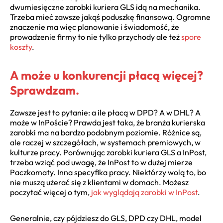
dwumiesięczne zarobki kuriera GLS idą na mechanika.
Trzeba mieć zawsze jakąś poduszkę finansową. Ogromne
znaczenie ma więc planowanie i świadomość, że
prowadzenie firmy to nie tylko przychody ale też
spore
koszty
.
A może u konkurencji płacą więcej?
Sprawdzam.
Zawsze jest to pytanie: a ile płacą w DPD? A w DHL? A
może w InPoście? Prawda jest taka, że branża kurierska
zarobki ma na bardzo podobnym poziomie. Różnice są,
ale raczej w szczegółach, w systemach premiowych, w
kulturze pracy. Porównując zarobki kuriera GLS a InPost,
trzeba wziąć pod uwagę, że InPost to w dużej mierze
Paczkomaty. Inna specyfika pracy. Niektórzy wolą to, bo
nie muszą użerać się z klientami w domach. Możesz
poczytać więcej o tym,
jak wyglądają zarobki w InPost
.
Generalnie, czy pójdziesz do GLS, DPD czy DHL, model