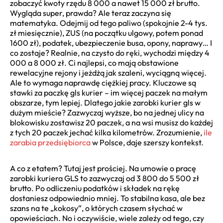
zobaczyć kwoty rzędu 8 000 a nawet 15 000 zł brutto.
Wygląda super, prawda? Ale teraz zaczyna się
matematyka. Odejmij od tego paliwo (spokojnie 2-4 tys.
zł miesięcznie), ZUS (na początku ulgowy, potem ponad
1600 zł), podatek, ubezpieczenie busa, opony, naprawy… I
co zostaje? Realnie, na czysto do ręki, wychodzi między 4
000 a 8 000 zł. Ci najlepsi, co mają obstawione
rewelacyjne rejony i jeżdżą jak szaleni, wyciągną więcej.
Ale to wymaga naprawdę ciężkiej pracy. Kluczowe są
stawki za paczkę gls kurier – im więcej paczek na małym
obszarze, tym lepiej. Dlatego jakie zarobki kurier gls w
dużym mieście? Zazwyczaj wyższe, bo na jednej ulicy na
blokowisku zostawisz 20 paczek, a na wsi musisz do każdej
z tych 20 paczek jechać kilka kilometrów. Zrozumienie,
ile
zarabia przedsiębiorca
w Polsce, daje szerszy kontekst.
A co z etatem? Tutaj jest prościej. Na umowie o pracę
zarobki kuriera GLS to zazwyczaj od 3 800 do 5 500 zł
brutto. Po odliczeniu podatków i składek na rękę
dostaniesz odpowiednio mniej. To stabilna kasa, ale bez
szans na te „kokosy”, o których czasem słychać w
opowieściach. No i oczywiście, wiele zależy od tego, czy