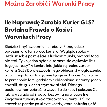
Można Zarobić i Warunki Pracy
Ile Naprawdę Zarabia Kurier GLS?
Brutalna Prawda o Kasie i
Warunkach Pracy
Siedzisz i myślisz o zmianie roboty. Przeglądasz
ogłoszenia, a tam praca kuriera. Wygląda spoko –
jeździsz sobie po mieście, słuchasz muzyki, nikt nad tobą
nie stoi. Tylko jedno pytanie kołacze się w głowie: ile z
tego jest kasy? A konkretnie, jakie są realne zarobki
kuriera GLS? Bo wiesz, co innego obiecanki w ogłoszeniu,
a co innego to, co faktycznie ląduje na koncie. Sam przez
to przechodziłem, gadałem z chłopakami z branży, jeden
chwalił, drugi klął na czym świat stoi. Dlatego
postanowiłem zebrać to wszystko do kupy i pokazać Ci,
jak to wygląda od środka, bez owijania w bawełnę.
Znajdziesz tu wszystko o zarobkach kuriera GLS, od
stawek za paczkę po ukryte koszty, które potrafią zjeść