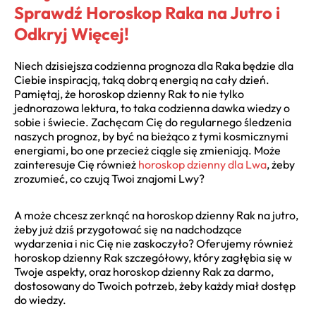
Sprawdź Horoskop Raka na Jutro i
Odkryj Więcej!
Niech dzisiejsza codzienna prognoza dla Raka będzie dla
Ciebie inspiracją, taką dobrą energią na cały dzień.
Pamiętaj, że horoskop dzienny Rak to nie tylko
jednorazowa lektura, to taka codzienna dawka wiedzy o
sobie i świecie. Zachęcam Cię do regularnego śledzenia
naszych prognoz, by być na bieżąco z tymi kosmicznymi
energiami, bo one przecież ciągle się zmieniają. Może
zainteresuje Cię również
horoskop dzienny dla Lwa
, żeby
zrozumieć, co czują Twoi znajomi Lwy?
A może chcesz zerknąć na horoskop dzienny Rak na jutro,
żeby już dziś przygotować się na nadchodzące
wydarzenia i nic Cię nie zaskoczyło? Oferujemy również
horoskop dzienny Rak szczegółowy, który zagłębia się w
Twoje aspekty, oraz horoskop dzienny Rak za darmo,
dostosowany do Twoich potrzeb, żeby każdy miał dostęp
do wiedzy.