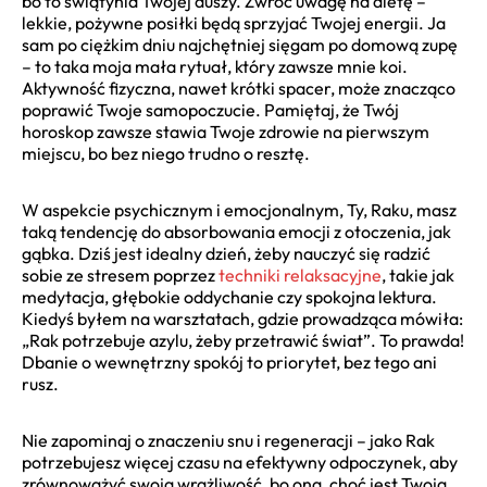
bo to świątynia Twojej duszy. Zwróć uwagę na dietę –
lekkie, pożywne posiłki będą sprzyjać Twojej energii. Ja
sam po ciężkim dniu najchętniej sięgam po domową zupę
– to taka moja mała rytuał, który zawsze mnie koi.
Aktywność fizyczna, nawet krótki spacer, może znacząco
poprawić Twoje samopoczucie. Pamiętaj, że Twój
horoskop zawsze stawia Twoje zdrowie na pierwszym
miejscu, bo bez niego trudno o resztę.
W aspekcie psychicznym i emocjonalnym, Ty, Raku, masz
taką tendencję do absorbowania emocji z otoczenia, jak
gąbka. Dziś jest idealny dzień, żeby nauczyć się radzić
sobie ze stresem poprzez
techniki relaksacyjne
, takie jak
medytacja, głębokie oddychanie czy spokojna lektura.
Kiedyś byłem na warsztatach, gdzie prowadząca mówiła:
„Rak potrzebuje azylu, żeby przetrawić świat”. To prawda!
Dbanie o wewnętrzny spokój to priorytet, bez tego ani
rusz.
Nie zapominaj o znaczeniu snu i regeneracji – jako Rak
potrzebujesz więcej czasu na efektywny odpoczynek, aby
zrównoważyć swoją wrażliwość, bo ona, choć jest Twoją