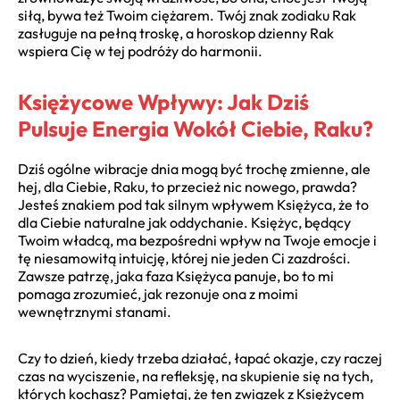
siłą, bywa też Twoim ciężarem. Twój znak zodiaku Rak
zasługuje na pełną troskę, a horoskop dzienny Rak
wspiera Cię w tej podróży do harmonii.
Księżycowe Wpływy: Jak Dziś
Pulsuje Energia Wokół Ciebie, Raku?
Dziś ogólne wibracje dnia mogą być trochę zmienne, ale
hej, dla Ciebie, Raku, to przecież nic nowego, prawda?
Jesteś znakiem pod tak silnym wpływem Księżyca, że to
dla Ciebie naturalne jak oddychanie. Księżyc, będący
Twoim władcą, ma bezpośredni wpływ na Twoje emocje i
tę niesamowitą intuicję, której nie jeden Ci zazdrości.
Zawsze patrzę, jaka faza Księżyca panuje, bo to mi
pomaga zrozumieć, jak rezonuje ona z moimi
wewnętrznymi stanami.
Czy to dzień, kiedy trzeba działać, łapać okazje, czy raczej
czas na wyciszenie, na refleksję, na skupienie się na tych,
których kochasz? Pamiętaj, że ten związek z Księżycem