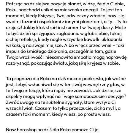
Patrząc na dzisiejsze pozycje planet, widzę, że dla Ciebie,
Raku, nadchodzi unikalna mieszanka energii. To jest ten
moment, kiedy Księżyc, Twój odwieczny władca, bawi się
swoimi fazami i aspektami z innymi planetami, a Ty… Ty to
czujesz! Jakby ktoś stroił instrument w Twojej duszy. Może
to być dzień sprzyjający zaglądaniu w głąb siebie, takiej
cichej refleksji, kiedy nagle wszystkie kawałki układanki
wskakują na swoje miejsce. Albo wręcz przeciwnie – taki
impuls do śmiałego działania, szczególnie tam, gdzie
Twoja wrażliwość i niesamowita empatia mogą naprawdę
rozbłysnąć, pokazując światu, jaką siłę kryjesz w sobie.
Ta prognoza dla Raka na dziś mocno podkreśla, jak ważne
jest, żebyś wsłuchiwał się w ten swój wewnętrzny głos, w
tę Twoją intuicję, która nigdy nie zawodzi. Jak dzisiejsze
aspekty mogą wpłynąć na Twoje samopoczucie i decyzje?
Zwróć uwagę na te subtelne sygnały, które wysyła Ci
wszechświat. Czasem to tylko przeczucie, cicha myśl, a
czasem taki moment, kiedy wiesz, po prostu wiesz.
Nasz horoskop na dziś dla Raka pomoże Ci je