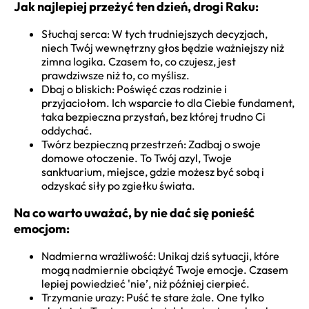
Jak najlepiej przeżyć ten dzień, drogi Raku:
Słuchaj serca: W tych trudniejszych decyzjach,
niech Twój wewnętrzny głos będzie ważniejszy niż
zimna logika. Czasem to, co czujesz, jest
prawdziwsze niż to, co myślisz.
Dbaj o bliskich: Poświęć czas rodzinie i
przyjaciołom. Ich wsparcie to dla Ciebie fundament,
taka bezpieczna przystań, bez której trudno Ci
oddychać.
Twórz bezpieczną przestrzeń: Zadbaj o swoje
domowe otoczenie. To Twój azyl, Twoje
sanktuarium, miejsce, gdzie możesz być sobą i
odzyskać siły po zgiełku świata.
Na co warto uważać, by nie dać się ponieść
emocjom:
Nadmierna wrażliwość: Unikaj dziś sytuacji, które
mogą nadmiernie obciążyć Twoje emocje. Czasem
lepiej powiedzieć 'nie’, niż później cierpieć.
Trzymanie urazy: Puść te stare żale. One tylko