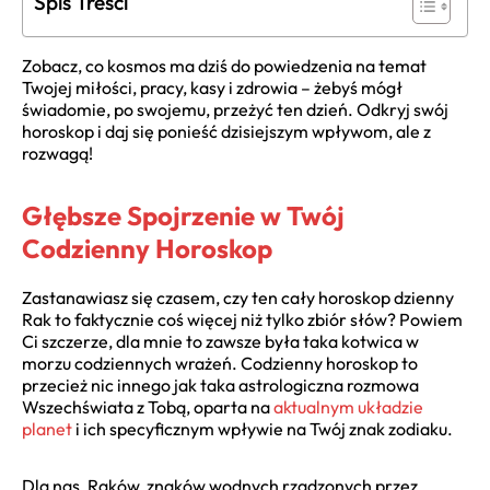
Spis Treści
Zobacz, co kosmos ma dziś do powiedzenia na temat
Twojej miłości, pracy, kasy i zdrowia – żebyś mógł
świadomie, po swojemu, przeżyć ten dzień. Odkryj swój
horoskop i daj się ponieść dzisiejszym wpływom, ale z
rozwagą!
Głębsze Spojrzenie w Twój
Codzienny Horoskop
Zastanawiasz się czasem, czy ten cały horoskop dzienny
Rak to faktycznie coś więcej niż tylko zbiór słów? Powiem
Ci szczerze, dla mnie to zawsze była taka kotwica w
morzu codziennych wrażeń. Codzienny horoskop to
przecież nic innego jak taka astrologiczna rozmowa
Wszechświata z Tobą, oparta na
aktualnym układzie
planet
i ich specyficznym wpływie na Twój znak zodiaku.
Dla nas, Raków, znaków wodnych rządzonych przez