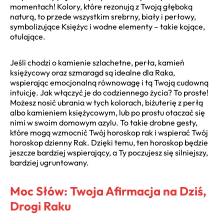
momentach! Kolory, które rezonują z Twoją głęboką
naturą, to przede wszystkim srebrny, biały i perłowy,
symbolizujące Księżyc i wodne elementy – takie kojące,
otulające.
Jeśli chodzi o kamienie szlachetne, perła, kamień
księżycowy oraz szmaragd są idealne dla Raka,
wspierając emocjonalną równowagę i tą Twoją cudowną
intuicję. Jak włączyć je do codziennego życia? To proste!
Możesz nosić ubrania w tych kolorach, biżuterię z perłą
albo kamieniem księżycowym, lub po prostu otaczać się
nimi w swoim domowym azylu. To takie drobne gesty,
które mogą wzmocnić Twój horoskop rak i wspierać Twój
horoskop dzienny Rak. Dzięki temu, ten horoskop będzie
jeszcze bardziej wspierający, a Ty poczujesz się silniejszy,
bardziej ugruntowany.
Moc Słów: Twoja Afirmacja na Dziś,
Drogi Raku