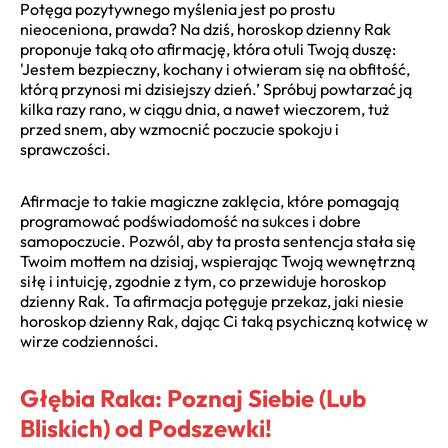
Potęga pozytywnego myślenia jest po prostu
nieoceniona, prawda? Na dziś, horoskop dzienny Rak
proponuje taką oto afirmację, która otuli Twoją duszę:
'Jestem bezpieczny, kochany i otwieram się na obfitość,
którą przynosi mi dzisiejszy dzień.’ Spróbuj powtarzać ją
kilka razy rano, w ciągu dnia, a nawet wieczorem, tuż
przed snem, aby wzmocnić poczucie spokoju i
sprawczości.
Afirmacje to takie magiczne zaklęcia, które pomagają
programować podświadomość na sukces i dobre
samopoczucie. Pozwól, aby ta prosta sentencja stała się
Twoim mottem na dzisiaj, wspierając Twoją wewnętrzną
siłę i intuicję, zgodnie z tym, co przewiduje horoskop
dzienny Rak. Ta afirmacja potęguje przekaz, jaki niesie
horoskop dzienny Rak, dając Ci taką psychiczną kotwicę w
wirze codzienności.
Głębia Raka: Poznaj Siebie (Lub
Bliskich) od Podszewki!