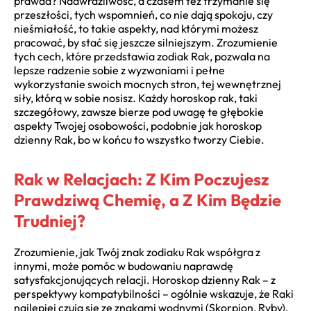
prawda? Nadwrażliwość, a czasem też trzymanie się
przeszłości, tych wspomnień, co nie dają spokoju, czy
nieśmiałość, to takie aspekty, nad którymi możesz
pracować, by stać się jeszcze silniejszym. Zrozumienie
tych cech, które przedstawia zodiak Rak, pozwala na
lepsze radzenie sobie z wyzwaniami i pełne
wykorzystanie swoich mocnych stron, tej wewnętrznej
siły, którą w sobie nosisz. Każdy horoskop rak, taki
szczegółowy, zawsze bierze pod uwagę te głębokie
aspekty Twojej osobowości, podobnie jak horoskop
dzienny Rak, bo w końcu to wszystko tworzy Ciebie.
Rak w Relacjach: Z Kim Poczujesz
Prawdziwą Chemię, a Z Kim Będzie
Trudniej?
Zrozumienie, jak Twój znak zodiaku Rak współgra z
innymi, może pomóc w budowaniu naprawdę
satysfakcjonujących relacji. Horoskop dzienny Rak – z
perspektywy kompatybilności – ogólnie wskazuje, że Raki
najlepiej czują się ze znakami wodnymi (Skorpion, Ryby),