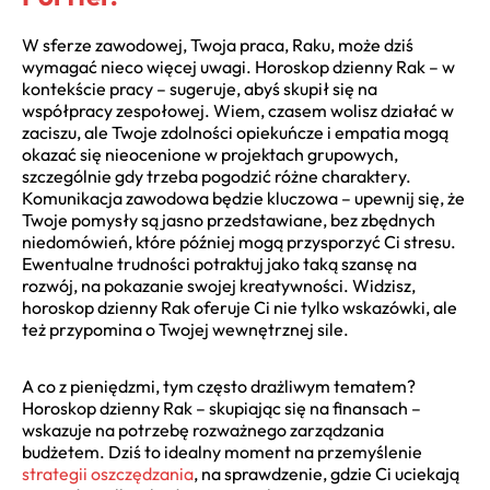
W sferze zawodowej, Twoja praca, Raku, może dziś
wymagać nieco więcej uwagi. Horoskop dzienny Rak – w
kontekście pracy – sugeruje, abyś skupił się na
współpracy zespołowej. Wiem, czasem wolisz działać w
zaciszu, ale Twoje zdolności opiekuńcze i empatia mogą
okazać się nieocenione w projektach grupowych,
szczególnie gdy trzeba pogodzić różne charaktery.
Komunikacja zawodowa będzie kluczowa – upewnij się, że
Twoje pomysły są jasno przedstawiane, bez zbędnych
niedomówień, które później mogą przysporzyć Ci stresu.
Ewentualne trudności potraktuj jako taką szansę na
rozwój, na pokazanie swojej kreatywności. Widzisz,
horoskop dzienny Rak oferuje Ci nie tylko wskazówki, ale
też przypomina o Twojej wewnętrznej sile.
A co z pieniędzmi, tym często drażliwym tematem?
Horoskop dzienny Rak – skupiając się na finansach –
wskazuje na potrzebę rozważnego zarządzania
budżetem. Dziś to idealny moment na przemyślenie
strategii oszczędzania
, na sprawdzenie, gdzie Ci uciekają