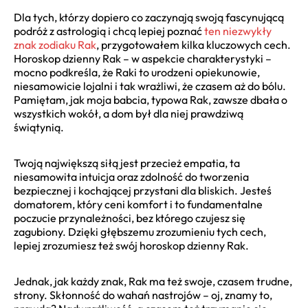
Dla tych, którzy dopiero co zaczynają swoją fascynującą
podróż z astrologią i chcą lepiej poznać
ten niezwykły
znak zodiaku Rak
, przygotowałem kilka kluczowych cech.
Horoskop dzienny Rak – w aspekcie charakterystyki –
mocno podkreśla, że Raki to urodzeni opiekunowie,
niesamowicie lojalni i tak wrażliwi, że czasem aż do bólu.
Pamiętam, jak moja babcia, typowa Rak, zawsze dbała o
wszystkich wokół, a dom był dla niej prawdziwą
świątynią.
Twoją największą siłą jest przecież empatia, ta
niesamowita intuicja oraz zdolność do tworzenia
bezpiecznej i kochającej przystani dla bliskich. Jesteś
domatorem, który ceni komfort i to fundamentalne
poczucie przynależności, bez którego czujesz się
zagubiony. Dzięki głębszemu zrozumieniu tych cech,
lepiej zrozumiesz też swój horoskop dzienny Rak.
Jednak, jak każdy znak, Rak ma też swoje, czasem trudne,
strony. Skłonność do wahań nastrojów – oj, znamy to,