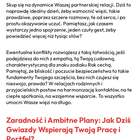
Skup się na dynamice Waszej partnerskiej relacji. Dziś to
naprawdę idealny dzień, żeby wzmocnić więzi, takie
prawdziwe, poprzez szczere rozmowy, te od serca, i po
prostu okazywanie uczuć. Pamiętasz, jak czasem
wystarczy jedno spojrzenie, jeden czuły gest, żeby
powiedzieć więcej niż tysiąc słów?
Ewentualne konflikty rozwiążesz z taką łatwością, jeśli
podejdziesz do nich z empatią, tą Twoją cudowną,
charakterystyczną dla znaku zodiaku Rak cechą.
Pamiętaj, że bliskość i poczucie bezpieczeństwa to takie
fundamenty Twojego szczęścia, bez nich czujesz się
nieswojo, prawda? W relacjach rodzinnych i
przyjacielskich postaw na harmonizację kontaktów, na te
ciepłe spotkania, na wzajemne wsparcie. To wszystko
umocni Wasze więzi na długo.
Zaradność i Ambitne Plany: Jak Dziś
Gwiazdy Wspierają Twoją Pracę i
Portfel?