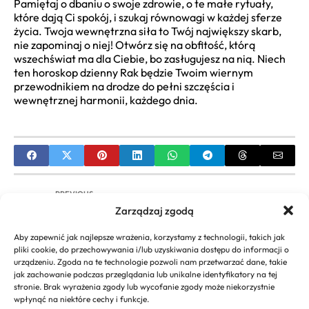
Pamiętaj o dbaniu o swoje zdrowie, o te małe rytuały,
które dają Ci spokój, i szukaj równowagi w każdej sferze
życia. Twoja wewnętrzna siła to Twój największy skarb,
nie zapominaj o niej! Otwórz się na obfitość, którą
wszechświat ma dla Ciebie, bo zasługujesz na nią. Niech
ten horoskop dzienny Rak będzie Twoim wiernym
przewodnikiem na drodze do pełni szczęścia i
wewnętrznej harmonii, każdego dnia.
PREVIOUS
Zarządzaj zgodą
Babka Wielkanocna Przepis: Kompletny
Przewodnik po Tradycyjnych i Nowoczesnych
Aby zapewnić jak najlepsze wrażenia, korzystamy z technologii, takich jak
Wypiekach
pliki cookie, do przechowywania i/lub uzyskiwania dostępu do informacji o
urządzeniu. Zgoda na te technologie pozwoli nam przetwarzać dane, takie
NEXT
jak zachowanie podczas przeglądania lub unikalne identyfikatory na tej
stronie. Brak wyrażenia zgody lub wycofanie zgody może niekorzystnie
Kosmetyki dla 11-latki: Przewodnik po Pielęgnacji
wpłynąć na niektóre cechy i funkcje.
Młodej Cery