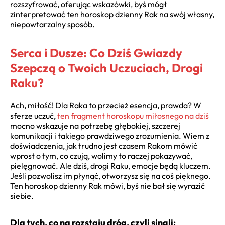
rozszyfrować, oferując wskazówki, byś mógł
zinterpretować ten horoskop dzienny Rak na swój własny,
niepowtarzalny sposób.
Serca i Dusze: Co Dziś Gwiazdy
Szepczą o Twoich Uczuciach, Drogi
Raku?
Ach, miłość! Dla Raka to przecież esencja, prawda? W
sferze uczuć,
ten fragment horoskopu miłosnego na dziś
mocno wskazuje na potrzebę głębokiej, szczerej
komunikacji i takiego prawdziwego zrozumienia. Wiem z
doświadczenia, jak trudno jest czasem Rakom mówić
wprost o tym, co czują, wolimy to raczej pokazywać,
pielęgnować. Ale dziś, drogi Raku, emocje będą kluczem.
Jeśli pozwolisz im płynąć, otworzysz się na coś pięknego.
Ten horoskop dzienny Rak mówi, byś nie bał się wyrazić
siebie.
Dla tych, co na rozstaju dróg, czyli singli: