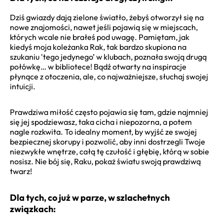
Dziś gwiazdy dają zielone światło, żebyś otworzył się na
nowe znajomości, nawet jeśli pojawią się w miejscach,
których wcale nie brałeś pod uwagę. Pamiętam, jak
kiedyś moja koleżanka Rak, tak bardzo skupiona na
szukaniu 'tego jedynego’ w klubach, poznała swoją drugą
połówkę… w bibliotece! Bądź otwarty na inspiracje
płynące z otoczenia, ale, co najważniejsze, słuchaj swojej
intuicji.
Prawdziwa miłość często pojawia się tam, gdzie najmniej
się jej spodziewasz, taka cicha i niepozorna, a potem
nagle rozkwita. To idealny moment, by wyjść ze swojej
bezpiecznej skorupy i pozwolić, aby inni dostrzegli Twoje
niezwykłe wnętrze, całą tę czułość i głębię, którą w sobie
nosisz. Nie bój się, Raku, pokaż światu swoją prawdziwą
twarz!
Dla tych, co już w parze, w szlachetnych
związkach: