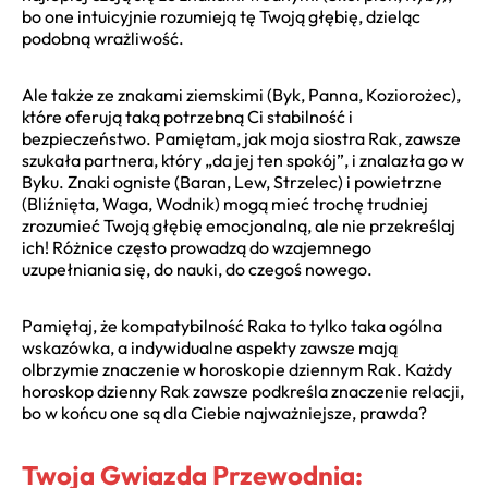
bo one intuicyjnie rozumieją tę Twoją głębię, dzieląc
podobną wrażliwość.
Ale także ze znakami ziemskimi (Byk, Panna, Koziorożec),
które oferują taką potrzebną Ci stabilność i
bezpieczeństwo. Pamiętam, jak moja siostra Rak, zawsze
szukała partnera, który „da jej ten spokój”, i znalazła go w
Byku. Znaki ogniste (Baran, Lew, Strzelec) i powietrzne
(Bliźnięta, Waga, Wodnik) mogą mieć trochę trudniej
zrozumieć Twoją głębię emocjonalną, ale nie przekreślaj
ich! Różnice często prowadzą do wzajemnego
uzupełniania się, do nauki, do czegoś nowego.
Pamiętaj, że kompatybilność Raka to tylko taka ogólna
wskazówka, a indywidualne aspekty zawsze mają
olbrzymie znaczenie w horoskopie dziennym Rak. Każdy
horoskop dzienny Rak zawsze podkreśla znaczenie relacji,
bo w końcu one są dla Ciebie najważniejsze, prawda?
Twoja Gwiazda Przewodnia: