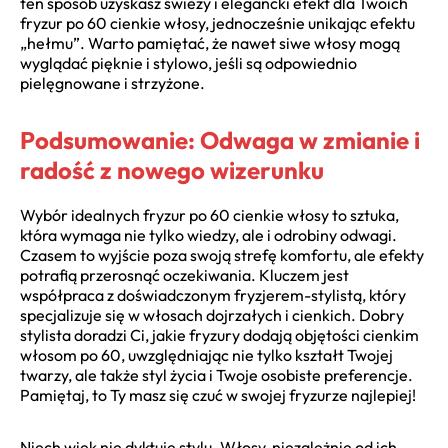
ten sposób uzyskasz świeży i elegancki efekt dla Twoich
fryzur po 60 cienkie włosy, jednocześnie unikając efektu
„hełmu”. Warto pamiętać, że nawet siwe włosy mogą
wyglądać pięknie i stylowo, jeśli są odpowiednio
pielęgnowane i strzyżone.
Podsumowanie: Odwaga w zmianie i
radość z nowego wizerunku
Wybór idealnych fryzur po 60 cienkie włosy to sztuka,
która wymaga nie tylko wiedzy, ale i odrobiny odwagi.
Czasem to wyjście poza swoją strefę komfortu, ale efekty
potrafią przerosnąć oczekiwania. Kluczem jest
współpraca z doświadczonym fryzjerem-stylistą, który
specjalizuje się w włosach dojrzałych i cienkich. Dobry
stylista doradzi Ci, jakie fryzury dodają objętości cienkim
włosom po 60, uwzględniając nie tylko kształt Twojej
twarzy, ale także styl życia i Twoje osobiste preferencje.
Pamiętaj, to Ty masz się czuć w swojej fryzurze najlepiej!
Niech wiek nie dyktuje stylu. Włosy, niezależnie od ich