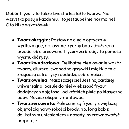
Dobór fryzury to także kwestia kształtu twarzy. Nie
wszystko pasuje każdemu, i to jest zupełnie normalne!
Oto kilka wskazówek:
Twarz okrągła:
Postaw na cięcia optycznie
wydłużające, np. asymetryczny bob z dłuższego
przodu lub cieniowane fryzury za brodę. To pomoże
wysmuklić rysy.
Twarz kwadratowa:
Delikatne cieniowanie wokół
twarzy, dłuższe, swobodne grzywki i miękkie fale
złagodzą ostre rysy i dodadzą subtelności.
Twarz owalna:
Masz szczęście! Jest najbardziej
uniwersalna, pasuje do niej większość fryzur
dodających objętości, od krótkich pixie po klasyczne
boby. Możesz eksperymentować!
Twarz sercowata:
Polecane są fryzury z większą
objętością na wysokości brody, np. long bob z
delikatnym uniesieniem u nasady, by zrównoważyć
proporcje.