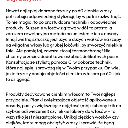
Nawet najlepiej dobrane fryzury po 60 cienkie włosy
potrzebują odpowiedniej stylizacji, by w pełni rozkwitnąć.
To nie magia, to po prostu dobre techniki i odpowiednie
produkty! Suszenie włosów z głową w dół to prosta, a
zarazem rewelacyjna metoda na uniesienie ich u nasady.
Inną świetną sztuczką jest użycie dużych wałków na rzepy
na wilgotne włosy lub grubej lokówki, by stworzyć miękkie
fale. Ale pamiętaj, zawsze stosuj termoochronę! Nie
chcemy przecież dodatkowo osłabiać delikatnych pasm.
Konsultacja ze stylistą pomoże Ci w doborze technik,
które najlepiej sprawdzą się w Twoim przypadku. On wie,
jakie fryzury dodają objętości cienkim włosom po 60 i jak
to osiągnąć.
Produkty dedykowane cienkim włosom to Twoi najlepsi
przyjaciele. Pianki zwiększające objętość aplikowane u
nasady, pudry zwiększające objętość (mój ulubiony trik na
szybkie odświeżenie!) czy lekkie lakiery do włosów – to
wszystko jest niezastąpione. Unikaj ciężkich wosków czy
olejków, które mogą obciążyć włosy i sprawić, że będą