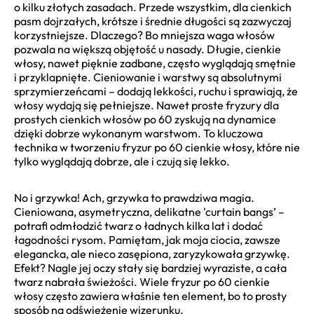
o kilku złotych zasadach. Przede wszystkim, dla cienkich
pasm dojrzałych, krótsze i średnie długości są zazwyczaj
korzystniejsze. Dlaczego? Bo mniejsza waga włosów
pozwala na większą objętość u nasady. Długie, cienkie
włosy, nawet pięknie zadbane, często wyglądają smętnie
i przyklapnięte. Cieniowanie i warstwy są absolutnymi
sprzymierzeńcami – dodają lekkości, ruchu i sprawiają, że
włosy wydają się pełniejsze. Nawet proste fryzury dla
prostych cienkich włosów po 60 zyskują na dynamice
dzięki dobrze wykonanym warstwom. To kluczowa
technika w tworzeniu fryzur po 60 cienkie włosy, które nie
tylko wyglądają dobrze, ale i czują się lekko.
No i grzywka! Ach, grzywka to prawdziwa magia.
Cieniowana, asymetryczna, delikatne 'curtain bangs’ –
potrafi odmłodzić twarz o ładnych kilka lat i dodać
łagodności rysom. Pamiętam, jak moja ciocia, zawsze
elegancka, ale nieco zasępiona, zaryzykowała grzywkę.
Efekt? Nagle jej oczy stały się bardziej wyraziste, a cała
twarz nabrała świeżości. Wiele fryzur po 60 cienkie
włosy często zawiera właśnie ten element, bo to prosty
sposób na odświeżenie wizerunku.