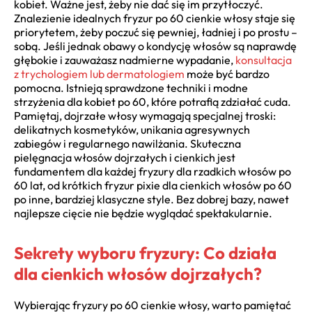
kobiet. Ważne jest, żeby nie dać się im przytłoczyć.
Znalezienie idealnych fryzur po 60 cienkie włosy staje się
priorytetem, żeby poczuć się pewniej, ładniej i po prostu –
sobą. Jeśli jednak obawy o kondycję włosów są naprawdę
głębokie i zauważasz nadmierne wypadanie,
konsultacja
z trychologiem lub dermatologiem
może być bardzo
pomocna. Istnieją sprawdzone techniki i modne
strzyżenia dla kobiet po 60, które potrafią zdziałać cuda.
Pamiętaj, dojrzałe włosy wymagają specjalnej troski:
delikatnych kosmetyków, unikania agresywnych
zabiegów i regularnego nawilżania. Skuteczna
pielęgnacja włosów dojrzałych i cienkich jest
fundamentem dla każdej fryzury dla rzadkich włosów po
60 lat, od krótkich fryzur pixie dla cienkich włosów po 60
po inne, bardziej klasyczne style. Bez dobrej bazy, nawet
najlepsze cięcie nie będzie wyglądać spektakularnie.
Sekrety wyboru fryzury: Co działa
dla cienkich włosów dojrzałych?
Wybierając fryzury po 60 cienkie włosy, warto pamiętać