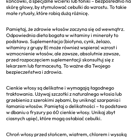
końcówki, a specjalne wcierki lub toniki – bezpośrednio na
skórę głowy, by stymulować cebulki do wzrostu. To takie
małe rytuały, które robią dużą różnicę.
Pamiętaj, że zdrowie włosów zaczyna się od wewnątrz.
Odpowiednia dieta bogata w witaminy i minerały to
podstawa. Suplementacja (biotyna, cynk, żelazo,
witaminy z grupy B) może również wspierać wzrost i
wzmocnienie włosów, ale zawsze, absolutnie zawsze,
przed rozpoczęciem suplementacji skonsultuj się z
lekarzem lub farmaceutą. To ważne dla Twojego
bezpieczeństwa i zdrowia.
Cienkie włosy są delikatne i wymagają łagodnego
traktowania. Używaj szczotki z naturalnego włosia lub
grzebienia z szerokimi zębami, by uniknąć szarpania i
łamania włosów. Pamiętaj o delikatności – to podstawa
w dbaniu o fryzury po 60 cienkie włosy. Unikaj zbyt
ciasnych upięć, które mogą osłabiać cebulki.
Chroń włosy przed słońcem, wiatrem, chlorem i wysoką