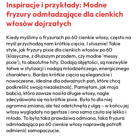
Inspiracje i przykłady: Modne
fryzury odmładzające dla cienkich
włosów dojrzałych
Kiedy myślimy o fryzurach po 60 cienkie włosy, często na
myśl przychodzą nam krótkie cięcia. I słusznie! Takie
style, jak fryzury pixie dla cienkich włosów po 60
(klasyczne, z dłuższym przodem, czy modne 'messy
pixie’), to absolutne hity. Dodają objętości, są niezwykle
łatwe w stylizacji i nadają młodzieńczego, energicznego
charakteru. Bardzo krótkie cięcia są eleganckie i
nowoczesne, idealne dla odważnych pań, które chcą
podkreślić swoją niezależność. Pamiętam, jak moja
babcia, która zawsze nosiła długie włosy, nagle
zdecydowała się na krótkie pixie. Była to dla niej
ogromna zmiana, ale też odetchnęła z ulgą – w końcu jej
włosy wyglądały na gęstsze i ona sama czuła się lekko i
młodo. To była taka prawdziwa odmiana, taka fryzura
odmładzająca po 60 cienkie włosy naprawdę potrafi
odmienić samopoczucie.