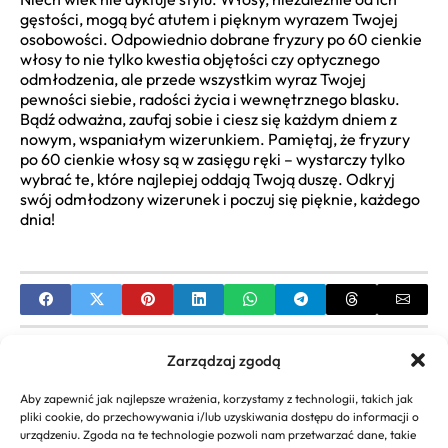
gęstości, mogą być atutem i pięknym wyrazem Twojej
osobowości. Odpowiednio dobrane fryzury po 60 cienkie
włosy to nie tylko kwestia objętości czy optycznego
odmłodzenia, ale przede wszystkim wyraz Twojej
pewności siebie, radości życia i wewnętrznego blasku.
Bądź odważna, zaufaj sobie i ciesz się każdym dniem z
nowym, wspaniałym wizerunkiem. Pamiętaj, że fryzury
po 60 cienkie włosy są w zasięgu ręki – wystarczy tylko
wybrać te, które najlepiej oddają Twoją duszę. Odkryj
swój odmłodzony wizerunek i poczuj się pięknie, każdego
dnia!
PREVIOUS
Zarządzaj zgodą
Zespół de Quervaina: Objawy, Leczenie,
Aby zapewnić jak najlepsze wrażenia, korzystamy z technologii, takich jak
Rehabilitacja | Ból Kciuka
pliki cookie, do przechowywania i/lub uzyskiwania dostępu do informacji o
urządzeniu. Zgoda na te technologie pozwoli nam przetwarzać dane, takie
NEXT