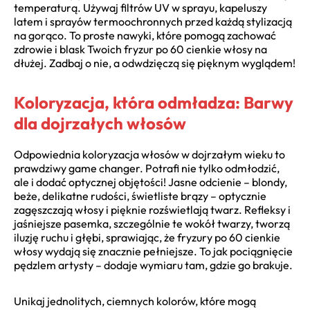
temperaturą. Używaj filtrów UV w sprayu, kapeluszy
latem i sprayów termoochronnych przed każdą stylizacją
na gorąco. To proste nawyki, które pomogą zachować
zdrowie i blask Twoich fryzur po 60 cienkie włosy na
dłużej. Zadbaj o nie, a odwdzięczą się pięknym wyglądem!
Koloryzacja, która odmładza: Barwy
dla dojrzałych włosów
Odpowiednia koloryzacja włosów w dojrzałym wieku to
prawdziwy game changer. Potrafi nie tylko odmłodzić,
ale i dodać optycznej objętości! Jasne odcienie – blondy,
beże, delikatne rudości, świetliste brązy – optycznie
zagęszczają włosy i pięknie rozświetlają twarz. Refleksy i
jaśniejsze pasemka, szczególnie te wokół twarzy, tworzą
iluzję ruchu i głębi, sprawiając, że fryzury po 60 cienkie
włosy wydają się znacznie pełniejsze. To jak pociągnięcie
pędzlem artysty – dodaje wymiaru tam, gdzie go brakuje.
Unikaj jednolitych, ciemnych kolorów, które mogą