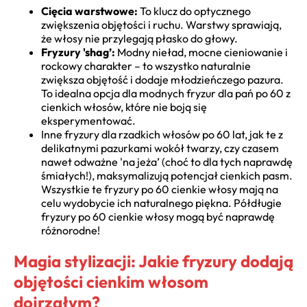
Cięcia warstwowe:
To klucz do optycznego
zwiększenia objętości i ruchu. Warstwy sprawiają,
że włosy nie przylegają płasko do głowy.
Fryzury 'shag’:
Modny nieład, mocne cieniowanie i
rockowy charakter – to wszystko naturalnie
zwiększa objętość i dodaje młodzieńczego pazura.
To idealna opcja dla modnych fryzur dla pań po 60 z
cienkich włosów, które nie boją się
eksperymentować.
Inne fryzury dla rzadkich włosów po 60 lat, jak te z
delikatnymi pazurkami wokół twarzy, czy czasem
nawet odważne 'na jeża’ (choć to dla tych naprawdę
śmiałych!), maksymalizują potencjał cienkich pasm.
Wszystkie te fryzury po 60 cienkie włosy mają na
celu wydobycie ich naturalnego piękna. Półdługie
fryzury po 60 cienkie włosy mogą być naprawdę
różnorodne!
Magia stylizacji: Jakie fryzury dodają
objętości cienkim włosom
dojrzałym?