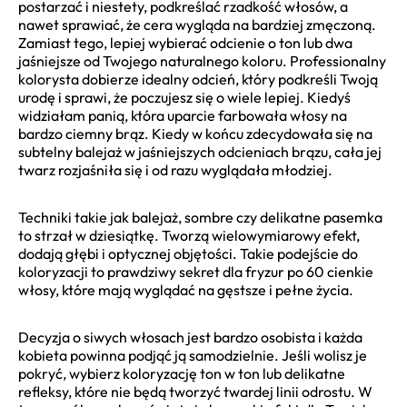
postarzać i niestety, podkreślać rzadkość włosów, a
nawet sprawiać, że cera wygląda na bardziej zmęczoną.
Zamiast tego, lepiej wybierać odcienie o ton lub dwa
jaśniejsze od Twojego naturalnego koloru. Professionalny
kolorysta dobierze idealny odcień, który podkreśli Twoją
urodę i sprawi, że poczujesz się o wiele lepiej. Kiedyś
widziałam panią, która uparcie farbowała włosy na
bardzo ciemny brąz. Kiedy w końcu zdecydowała się na
subtelny balejaż w jaśniejszych odcieniach brązu, cała jej
twarz rozjaśniła się i od razu wyglądała młodziej.
Techniki takie jak balejaż, sombre czy delikatne pasemka
to strzał w dziesiątkę. Tworzą wielowymiarowy efekt,
dodają głębi i optycznej objętości. Takie podejście do
koloryzacji to prawdziwy sekret dla fryzur po 60 cienkie
włosy, które mają wyglądać na gęstsze i pełne życia.
Decyzja o siwych włosach jest bardzo osobista i każda
kobieta powinna podjąć ją samodzielnie. Jeśli wolisz je
pokryć, wybierz koloryzację ton w ton lub delikatne
refleksy, które nie będą tworzyć twardej linii odrostu. W