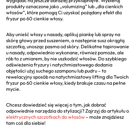
wyglądać na jeszcze bardziej przyklapnięte. Wybieraj
produkty oznaczone jako „volumizing” lub „dla cienkich
włosów”, które pomogą Ci uzyskać pożądany efekt dla
fryzur po 60 cienkie włosy.
Aby unieść włosy u nasady, aplikuj piankę lub spray na
skórę głowy przed suszeniem, a następnie susz okrągłą
szczotką, unosząc pasma od skóry. Delikatne tapirowanie
u nasady, odpowiednio wykonane, również pomoże, ale
rób to z umiarem, by nie uszkodzić włosów. Do szybkiego
odświeżenia fryzury i natychmiastowego dodania
objętości użyj suchego szamponu lub pudru – to
rewelacyjny sposób na natychmiastowy lifting dla Twoich
fryzur po 60 cienkie włosy, kiedy brakuje czasu na pełne
mycie.
Chcesz dowiedzieć się więcej o tym, jak dobrać
odpowiednie narzędzia do stylizacji? Zajrzyj do artykułu o
elektrycznych szczotkach do włosów
– może znajdziesz
tam coś dla siebie!