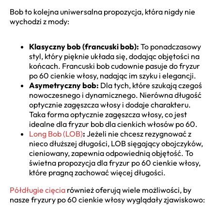
Bob to kolejna uniwersalna propozycja, która nigdy nie
wychodzi z mody:
Klasyczny bob (francuski bob):
To ponadczasowy
styl, który pięknie układa się, dodając objętości na
końcach. Francuski bob cudownie pasuje do fryzur
po 60 cienkie włosy, nadając im szyku i elegancji.
Asymetryczny bob:
Dla tych, które szukają czegoś
nowoczesnego i dynamicznego. Nierówna długość
optycznie zagęszcza włosy i dodaje charakteru.
Taka forma optycznie zagęszcza włosy, co jest
idealne dla fryzur bob dla cienkich włosów po 60.
Long Bob (LOB)
:
Jeżeli nie chcesz rezygnować z
nieco dłuższej długości, LOB sięgający obojczyków,
cieniowany, zapewnia odpowiednią objętość. To
świetna propozycja dla fryzur po 60 cienkie włosy,
które pragną zachować więcej długości.
Półdługie cięcia
również oferują wiele możliwości, by
nasze fryzury po 60 cienkie włosy wyglądały zjawiskowo: