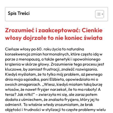
Spis Treści
Zrozumieć i zaakceptować: Cienkie
włosy dojrzałe to nie koniec świata
Cieńsze włosy po 60. roku życia to naturalna
konsekwencja zmian hormonalnych, które często idą w
parze z menopauzą, a także genetyki i spowolnionego
krążenia w skórze głowy. Zrozumienie tego procesu jest
kluczowe, by zamiast frustracji, znaleźć rozwiązania.
Kiedyś myślałam, że to tylko mój problem, aż pewnego
dnia moja sąsiadka, pani Elżbieta, opowiedziała mi o
swoich zmaganiach. „Wiesz, kiedyś miałam taką burzę
włosów, że nawet fryzjer narzekał, ile to ma roboty! A
teraz? Jak nitki!” – zwierzyła mi się, ale zaraz potem
dodała z uśmiechem, że znalazła fryzjera, który jej to
odmienił. To właśnie wtedy zrozumiałam, że brak
objętości i trudności w stylizacji to częste problemy wielu