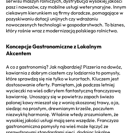
serwisu maszyn rolniczych, dystrybucja wysokiej jakości
pasz i nawozów, czy mobilne usługi weterynaryjne. Innym
ciekawym kierunkiem są firmy doradcze, pomagające w
pozyskiwaniu dotacji unijnych czy wdrażaniu
nowoczesnych technologii w gospodarstwach. To biznes,
który rośnie wraz z modernizacją polskiego rolnictwa.
Koncepcje Gastronomiczne z Lokalnym
Akcentem
A co z gastronomią? Jak najbardziej! Pizzeria na dowóz,
kawiarnia z dobrym ciastem czy lodziarnia to pomysły,
które sprawdzą się nie tylko w kurortach. Kluczem jest
dostosowanie oferty. Pamiętam, jak podczas letniej
wycieczki na wieś odkryłem fantastyczną franczyzową
kawiarnię. Unoszący się w powietrzu zapach świeżo
palonej kawy mieszał się z wonią skoszonej trawy, a ja,
siedząc na prostym, drewnianym krześle, poczułem
niezwykłą harmonię. Właśnie wtedy zrozumiałem, że
wysokiej jakości usługi mają sens wszędzie. Franczyza
gastronomiczna pomysły na wieś może łączyć ze
sprawdzonymi standardami sieci, dodając lokalne