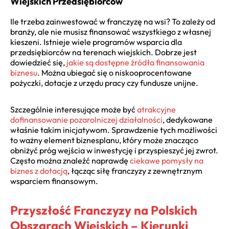
Wiejskich Przedsiębiorców
Ile trzeba zainwestować w franczyzę na wsi? To zależy od
branży, ale nie musisz finansować wszystkiego z własnej
kieszeni. Istnieje wiele programów wsparcia dla
przedsiębiorców na terenach wiejskich. Dobrze jest
dowiedzieć się,
jakie są dostępne źródła finansowania
biznesu
. Można ubiegać się o niskooprocentowane
pożyczki, dotacje z urzędu pracy czy fundusze unijne.
Szczególnie interesujące może być
atrakcyjne
dofinansowanie pozarolniczej działalności
, dedykowane
właśnie takim inicjatywom. Sprawdzenie tych możliwości
to ważny element biznesplanu, który może znacząco
obniżyć próg wejścia w inwestycję i przyspieszyć jej zwrot.
Często można znaleźć naprawdę
ciekawe pomysły na
biznes z dotacją
, łącząc siłę franczyzy z zewnętrznym
wsparciem finansowym.
Przyszłość Franczyzy na Polskich
Obszarach Wiejskich – Kierunki