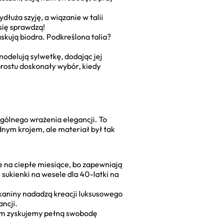
łuża szyję, a wiązanie w talii
się sprawdzą!
skują biodra. Podkreślona talia?
odelują sylwetkę, dodając jej
 prostu doskonały wybór, kiedy
ogólnego wrażenia elegancji. To
dnym krojem, ale materiał był tak
ne na ciepłe miesiące, bo zapewniają
 sukienki na wesele dla 40-latki na
tkaniny nadadzą kreacji luksusowego
ancji.
nim zyskujemy pełną swobodę