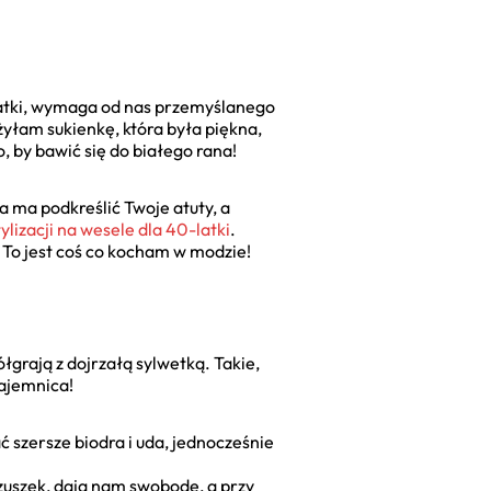
-latki, wymaga od nas przemyślanego
żyłam sukienkę, która była piękna,
, by bawić się do białego rana!
 ma podkreślić Twoje atuty, a
tylizacji na wesele dla 40-latki
.
. To jest coś co kocham w modzie!
łgrają z dojrzałą sylwetką. Takie,
tajemnica!
 szersze biodra i uda, jednocześnie
zuszek, dają nam swobodę, a przy