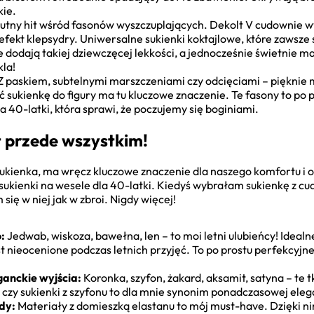
kie.
utny hit wśród fasonów wyszczuplających. Dekolt V cudownie wyd
 efekt klepsydry. Uniwersalne sukienki koktajlowe, które zawsze 
dodają takiej dziewczęcej lekkości, a jednocześnie świetnie ma
la!
Z paskiem, subtelnymi marszczeniami czy odcięciami – pięknie m
ać sukienkę do figury ma tu kluczowe znaczenie. Te fasony to po
a 40-latki, która sprawi, że poczujemy się boginiami.
 przede wszystkim!
sukienka, ma wręcz kluczowe znaczenie dla naszego komfortu i 
ukienki na wesele dla 40-latki. Kiedyś wybrałam sukienkę z cu
się w niej jak w zbroi. Nigdy więcej!
:
Jedwab, wiskoza, bawełna, len – to moi letni ulubieńcy! Ideal
st nieocenione podczas letnich przyjęć. To po prostu perfekcyjne
ganckie wyjścia:
Koronka, szyfon, żakard, aksamit, satyna – te 
i czy sukienki z szyfonu to dla mnie synonim ponadczasowej eleg
dy:
Materiały z domieszką elastanu to mój must-have. Dzięki 