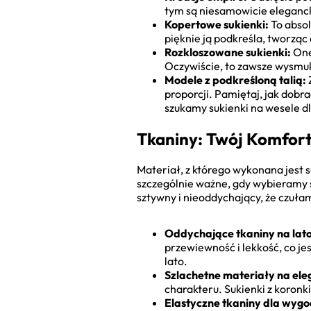
tym są niesamowicie eleganc
Kopertowe sukienki:
To absol
pięknie ją podkreśla, tworząc
Rozkloszowane sukienki:
One 
Oczywiście, to zawsze wysmuk
Modele z podkreśloną talią:
proporcji. Pamiętaj, jak dobr
szukamy sukienki na wesele dl
Tkaniny: Twój Komfort
Materiał, z którego wykonana jest 
szczególnie ważne, gdy wybieramy s
sztywny i nieoddychający, że czułam 
Oddychające tkaniny na lato
przewiewność i lekkość, co je
lato.
Szlachetne materiały na ele
charakteru. Sukienki z koronk
Elastyczne tkaniny dla wygo