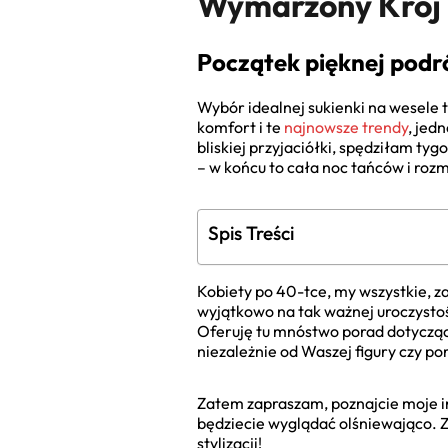
Wymarzony Krój i
Początek pięknej podró
Wybór idealnej sukienki na wesele 
komfort i te
najnowsze trendy
, jed
bliskiej przyjaciółki, spędziłam ty
– w końcu to cała noc tańców i roz
Spis Treści
Kobiety po 40-tce, my wszystkie, za
wyjątkowo na tak ważnej uroczystoś
Oferuję tu mnóstwo porad dotycząc
niezależnie od Waszej figury czy po
Zatem zapraszam, poznajcie moje in
będziecie wyglądać olśniewająco. Zn
stylizacji!