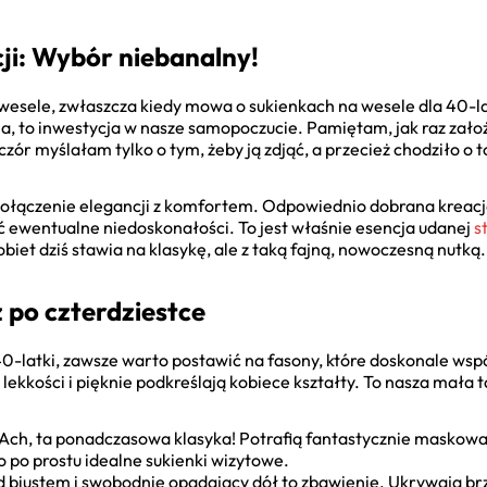
cji: Wybór niebanalny!
na wesele, zwłaszcza kiedy mowa o sukienkach na wesele dla 40
ia, to inwestycja w nasze samopoczucie. Pamiętam, jak raz zało
zór myślałam tylko o tym, żeby ją zdjąć, a przecież chodziło o to
połączenie elegancji z komfortem. Odpowiednio dobrana kreacja
 ewentualne niedoskonałości. To jest właśnie esencja udanej
s
biet dziś stawia na klasykę, ale z taką fajną, nowoczesną nutką
 po czterdziestce
0-latki, zawsze warto postawić na fasony, które doskonale wspó
lekkości i pięknie podkreślają kobiece kształty. To nasza mała 
Ach, ta ponadczasowa klasyka! Potrafią fantastycznie maskować
 po prostu idealne sukienki wizytowe.
 biustem i swobodnie opadający dół to zbawienie. Ukrywają br