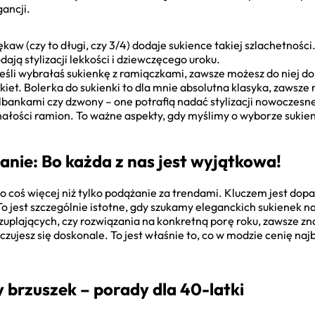
ancji.
kaw (czy to długi, czy 3/4) dodaje sukience takiej szlachetności
ają stylizacji lekkości i dziewczęcego uroku.
eśli wybrałaś sukienkę z ramiączkami, zawsze możesz do niej do
akiet. Bolerka do sukienki to dla mnie absolutna klasyka, zawsze 
albankami czy dzwony – one potrafią nadać stylizacji nowoczesn
ałości ramion. To ważne aspekty, gdy myślimy o wyborze sukie
nie: Bo każda z nas jest wyjątkowa!
o coś więcej niż tylko podążanie za trendami. Kluczem jest dopa
To jest szczególnie istotne, gdy szukamy eleganckich sukienek na
uplających, czy rozwiązania na konkretną porę roku, zawsze znaj
oczujesz się doskonale. To jest właśnie to, co w modzie cenię na
brzuszek – porady dla 40-latki