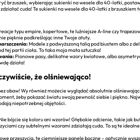
kryć brzuszek, wybierając sukienki na wesele dla 40-latki, posta
zdziałać cuda! Te sukienki na wesele dla 40-latki z brzuszkiem to
eacje typu empire, kopertowe, te luźniejsze A-line czy trapezo
ie pięknie podkreślając inne Twoje atuty.
marszczenia:
Modele z podwyższoną talią pod biustem albo z de
 tej partii ciała. To taka moja mała sztuczka!
wania:
Pionowe pasy, delikatne wzory kwiatowe, albo asymetry
wdę działa!
czywiście, że olśniewająco!
 bez obaw! Wy również możecie wyglądać absolutnie olśniewając
n moment, żeby pokazać światu swoją pewność siebie i piękno. Na
odają niepotrzebnej objętości.
Nie bójcie się koloru ani wzorów! Głębokie odcienie, takie jak bu
yciami czy subtelnymi wzorami zdziałają cuda. To są te idealne 
owe przeszycia, te ciemniejsze panele boczne – optycznie wyszc