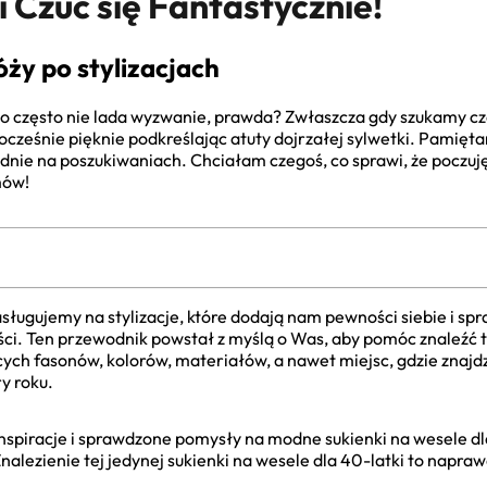
 Czuć się Fantastycznie!
ży po stylizacjach
to często nie lada wyzwanie, prawda? Zwłaszcza gdy szukamy cz
nocześnie pięknie podkreślając atuty dojrzałej sylwetki. Pamięta
godnie na poszukiwaniach. Chciałam czegoś, co sprawi, że poczuj
mów!
sługujemy na stylizacje, które dodają nam pewności siebie i spr
ci. Ten przewodnik powstał z myślą o Was, aby pomóc znaleźć 
ych fasonów, kolorów, materiałów, a nawet miejsc, gdzie znajd
ry roku.
spiracje i sprawdzone pomysły na modne sukienki na wesele dla 
alezienie tej jedynej sukienki na wesele dla 40-latki to napraw