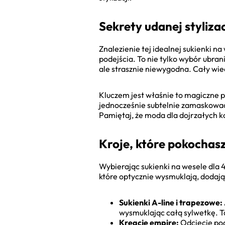
Sekrety udanej styliza
Znalezienie tej idealnej sukienki 
podejścia. To nie tylko wybór ubran
ale strasznie niewygodna. Cały wiec
Kluczem jest właśnie to magiczne 
jednocześnie subtelnie zamaskować
Pamiętaj, że moda dla dojrzałych ko
Kroje, które pokochasz
Wybierając sukienki na wesele dla 4
które optycznie wysmuklają, dodają 
Sukienki A-line i trapezowe:
wysmuklając całą sylwetkę. To
Kreacje empire:
Odcięcie pod