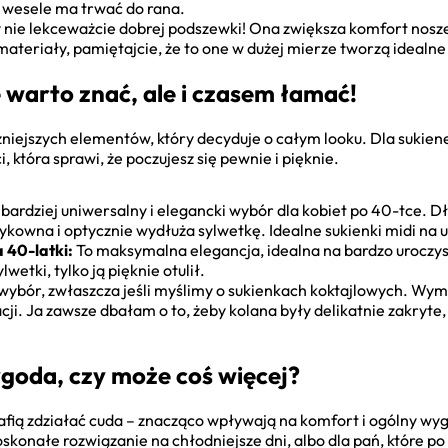
y wesele ma trwać do rana.
 nie lekceważcie dobrej podszewki! Ona zwiększa komfort noszen
materiały, pamiętajcie, że to one w dużej mierze tworzą idealne 
 warto znać, ale i czasem łamać!
żniejszych elementów, który decyduje o całym looku. Dla sukien
 która sprawi, że poczujesz się pewnie i pięknie.
bardziej uniwersalny i elegancki wybór dla kobiet po 40-tce. Dł
szykowna i optycznie wydłuża sylwetkę. Idealne sukienki midi na 
a 40-latki:
To maksymalna elegancja, idealna na bardzo uroczyst
lwetki, tylko ją pięknie otulił.
wybór, zwłaszcza jeśli myślimy o sukienkach koktajlowych. Wy
zacji. Ja zawsze dbałam o to, żeby kolana były delikatnie zakryte
goda, czy może coś więcej?
ą zdziałać cuda – znacząco wpływają na komfort i ogólny wyglą
konałe rozwiązanie na chłodniejsze dni, albo dla pań, które po