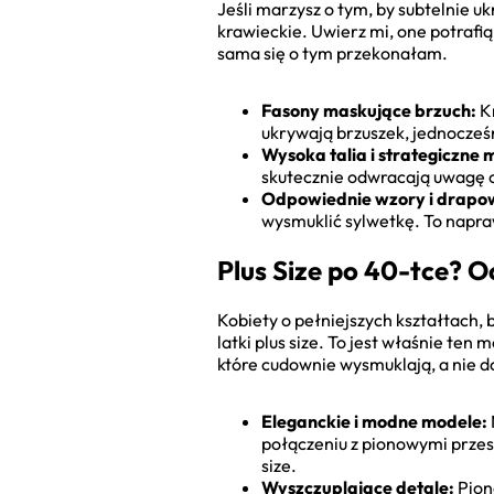
Jeśli marzysz o tym, by subtelnie u
krawieckie. Uwierz mi, one potrafią 
sama się o tym przekonałam.
Fasony maskujące brzuch:
Kr
ukrywają brzuszek, jednocześn
Wysoka talia i strategiczne 
skutecznie odwracają uwagę od
Odpowiednie wzory i drapo
wysmuklić sylwetkę. To napra
Plus Size po 40-tce? O
Kobiety o pełniejszych kształtach,
latki plus size. To jest właśnie te
które cudownie wysmuklają, a nie d
Eleganckie i modne modele:
połączeniu z pionowymi przesz
size.
Wyszczuplające detale:
Pion