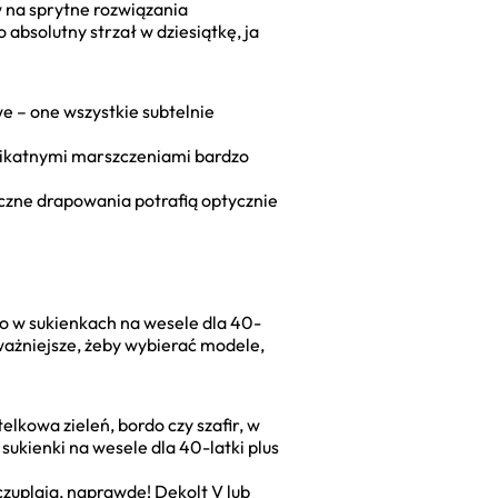
w na sprytne rozwiązania
 absolutny strzał w dziesiątkę, ja
we – one wszystkie subtelnie
likatnymi marszczeniami bardzo
czne drapowania potrafią optycznie
o w sukienkach na wesele dla 40-
jważniejsze, żeby wybierać modele,
telkowa zieleń, bordo czy szafir, w
sukienki na wesele dla 40-latki plus
zuplają, naprawdę! Dekolt V lub