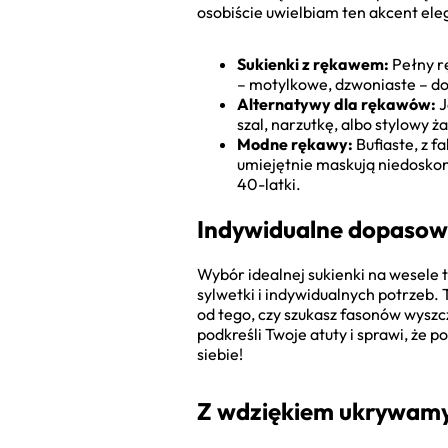
osobiście uwielbiam ten akcent eleg
Sukienki z rękawem:
Pełny rę
– motylkowe, dzwoniaste – dod
Alternatywy dla rękawów:
J
szal, narzutkę, albo stylowy ż
Modne rękawy:
Bufiaste, z f
umiejętnie maskują niedoskon
40-latki.
Indywidualne dopasowa
Wybór idealnej sukienki na wesele t
sylwetki i indywidualnych potrzeb. 
od tego, czy szukasz fasonów wyszcz
podkreśli Twoje atuty i sprawi, że p
siebie!
Z wdziękiem ukrywamy 