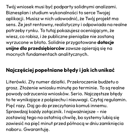
Twój wniosek musi być podparty solidnymi analizami.
Biznesplan i studium wykonalności to serce Twojej
aplikacji. Musisz w nich udowodnić, że Twój projekt ma
sens. Że jest rentowny, realistyczny i odpowiada na realne
potrzeby rynku. To tutaj pokazujesz oceniającym, że
wiesz, co robisz, i że publiczne pieniądze nie zostaną
wyrzucone w błoto. Solidnie przygotowane
dotacje
unijne dla przedsiębiorców
zawsze opierają się na
mocnych fundamentach analitycznych.
Najczęściej popełniane błędy i jak ich unikać
Literówki. Zły numer działki. Przekroczenie budżetu o
grosz. Złożenie wniosku minutę po terminie. To są realne
powody odrzucenia wniosków. Serio. Najczęstsze błędy
to te wynikające z pośpiechu i nieuwagi. Czytaj regulamin.
Pięć razy. Daj go do przeczytania komuś innemu.
Sprawdzaj każdy załącznik. I najważniejsze – nie
zostawiaj tego na ostatnią chwilę, bo systemy lubią się
zawiesić na pięć minut przed północą w dniu zamknięcia
naboru. Gwarantuję.