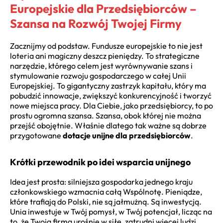
Europejskie dla Przedsiębiorców –
Szansa na Rozwój Twojej Firmy
Zacznijmy od podstaw. Fundusze europejskie to nie jest
loteria ani magiczny deszcz pieniędzy. To strategiczne
narzędzie, którego celem jest wyrównywanie szans i
stymulowanie rozwoju gospodarczego w całej Unii
Europejskiej. To gigantyczny zastrzyk kapitału, który ma
pobudzić innowacje, zwiększyć konkurencyjność i tworzyć
nowe miejsca pracy. Dla Ciebie, jako przedsiębiorcy, to po
prostu ogromna szansa. Szansa, obok której nie można
przejść obojętnie. Właśnie dlatego tak ważne są dobrze
przygotowane
dotacje unijne dla przedsiębiorców
.
Krótki przewodnik po idei wsparcia unijnego
Idea jest prosta: silniejsza gospodarka jednego kraju
członkowskiego wzmacnia całą Wspólnotę. Pieniądze,
które trafiają do Polski, nie są jałmużną. Są inwestycją.
Unia inwestuje w Twój pomysł, w Twój potencjał, licząc na
to, że Twoja firma urośnie w siłę, zatrudni więcej ludzi,