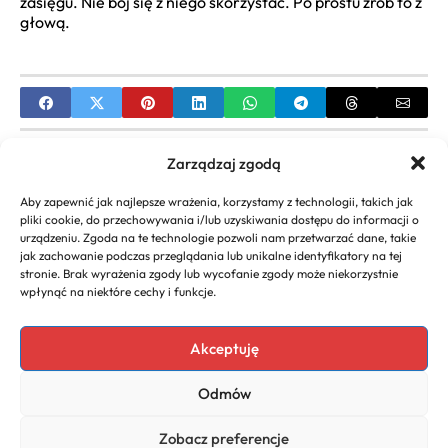
zasięgu. Nie bój się z niego skorzystać. Po prostu zrób to z
głową.
PREVIOUS
Zarządzaj zgodą
Dotacje Unijne po 30 Roku Życia | Przewodnik Jak
Aby zapewnić jak najlepsze wrażenia, korzystamy z technologii, takich jak
Zdobyć Fundusze
pliki cookie, do przechowywania i/lub uzyskiwania dostępu do informacji o
urządzeniu. Zgoda na te technologie pozwoli nam przetwarzać dane, takie
NEXT
jak zachowanie podczas przeglądania lub unikalne identyfikatory na tej
stronie. Brak wyrażenia zgody lub wycofanie zgody może niekorzystnie
Dotacje na założenie spółki z o.o. | Kompletny
wpłynąć na niektóre cechy i funkcje.
Przewodnik
Akceptuję
Odmów
Copyright 2026. All rights
Polityka
reserved powered by
Prywatności
Zobacz preferencje
naturoda.eu