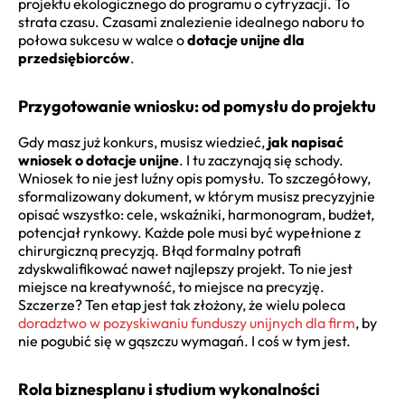
projektu ekologicznego do programu o cyfryzacji. To
strata czasu. Czasami znalezienie idealnego naboru to
połowa sukcesu w walce o
dotacje unijne dla
przedsiębiorców
.
Przygotowanie wniosku: od pomysłu do projektu
Gdy masz już konkurs, musisz wiedzieć,
jak napisać
wniosek o dotacje unijne
. I tu zaczynają się schody.
Wniosek to nie jest luźny opis pomysłu. To szczegółowy,
sformalizowany dokument, w którym musisz precyzyjnie
opisać wszystko: cele, wskaźniki, harmonogram, budżet,
potencjał rynkowy. Każde pole musi być wypełnione z
chirurgiczną precyzją. Błąd formalny potrafi
zdyskwalifikować nawet najlepszy projekt. To nie jest
miejsce na kreatywność, to miejsce na precyzję.
Szczerze? Ten etap jest tak złożony, że wielu poleca
doradztwo w pozyskiwaniu funduszy unijnych dla firm
, by
nie pogubić się w gąszczu wymagań. I coś w tym jest.
Rola biznesplanu i studium wykonalności