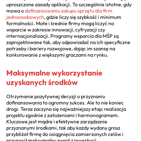
uproszczone zasady aplikacji. To szczególnie istotne, gdy
mowa o
dofinansowaniu zakupu sprzętu dla firm
jednoosobowych
, gdzie liczy się szybkość i minimum
formalności. Małe i średnie firmy mogą liczyć na
wsparcie w zakresie innowacji, cyfryzacji czy
internacjonalizacji. Programy wsparcia dla MŚP są
zaprojektowane tak, aby odpowiadać na ich specyficzne
potrzeby i bariery rozwojowe, dając im szansę na
konkurowanie z większymi graczami na rynku.
Maksymalne wykorzystanie
uzyskanych środków
Otrzymanie pozytywnej decyzji o przyznaniu
dofinansowania to ogromny sukces. Ale to nie koniec
drogi. Teraz zaczyna się najważniejszy etap: realizacja
projektu zgodnie z założeniami i harmonogramem.
Kluczowe jest mądre i efektywne zarządzanie
przyznanymi środkami, tak aby każdy wydany grosz
przybliżał firmę do osiągnięcia zamierzonych celów i
przynosił maksymalny zwrot z inwestycji.