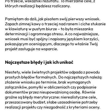
Po trzecie, wskaźniki rezultatu. To mierzalne cele, z
których realizacji będziesz rozliczany.
Pamiętam do dziś, jak pisałem swój pierwszy wniosek.
Zapach zimnej kawy o trzeciej nad ranem i ciche stukanie
w klawiaturę w pustym biurze – to była mieszanka
determinacji i ogromnego stresu. A co najważniejsze,
wniosek musi być spójny i napisany językiem korzyści,
pokazującym oceniającym, dlaczego to właśnie Twój
projekt zasługuje na wsparcie.
Najczęstsze błędy i jak ich unikać
Niestety, wiele świetnych projektów odpada z powodu
prostych błędów formalnych. Do najczęstszych należą:
złożenie wniosku po terminie, brak wymaganych
załączników, pomyłki w obliczeniach czy podpisanie
dokumentów przez nieupoważnioną osobę. Równie
groźne są błędy merytoryczne: nierealistyczne cele,
przeszacowany budżet, słabe uzasadnienie potrzeby
realizacji projektu czy niezgodność z kryteriami oceny.