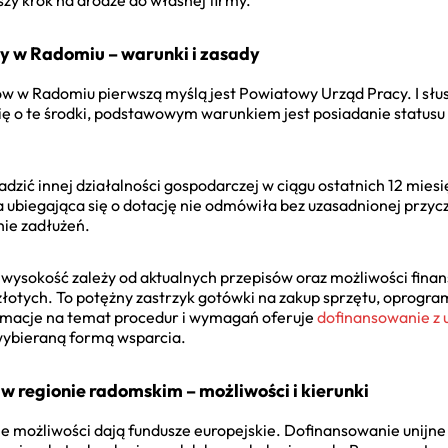
szy krok na drodze do własnej firmy.
y w Radomiu – warunki i zasady
ów w Radomiu pierwszą myślą jest Powiatowy Urząd Pracy. I słus
ię o te środki, podstawowym warunkiem jest posiadanie statusu
dzić innej działalności gospodarczej w ciągu ostatnich 12 mies
 ubiegająca się o dotację nie odmówiła bez uzasadnionej przycz
nie zadłużeń.
j wysokość zależy od aktualnych przepisów oraz możliwości finan
y złotych. To potężny zastrzyk gotówki na zakup sprzętu, oprogr
macje na temat procedur i wymagań oferuje
dofinansowanie z 
j wybieraną formą wsparcia.
 w regionie radomskim – możliwości i kierunki
możliwości dają fundusze europejskie. Dofinansowanie unijne