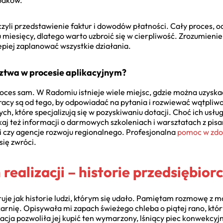
odków.
, czyli przedstawienie faktur i dowodów płatności. Cały proces,
u miesięcy, dlatego warto uzbroić się w cierpliwość. Zrozumieni
lepiej zaplanować wszystkie działania.
dztwa w procesie aplikacyjnym?
roces sam. W Radomiu istnieje wiele miejsc, gdzie można uzysk
cy są od tego, by odpowiadać na pytania i rozwiewać wątpliwoś
ch, które specjalizują się w pozyskiwaniu dotacji. Choć ich usłu
kaj też informacji o darmowych szkoleniach i warsztatach z pi
i czy agencje rozwoju regionalnego. Profesjonalna
pomoc w zdob
się zwróci.
realizacji – historie przedsiębio
piruje jak historie ludzi, którym się udało. Pamiętam rozmowę z 
rnię. Opisywała mi zapach świeżego chleba o piątej rano, który 
acja pozwoliła jej kupić ten wymarzony, lśniący piec konwekcyjn