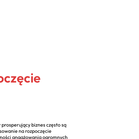
oczęcie
w prosperujący biznes często są
ansowanie na rozpoczęcie
eczności angażowania ogromnych