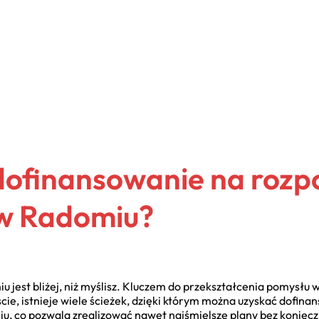
dofinansowanie na rozp
 w Radomiu?
 jest bliżej, niż myślisz. Kluczem do przekształcenia pomysłu 
ście, istnieje wiele ścieżek, dzięki którym można uzyskać dofin
iu, co pozwala zrealizować nawet najśmielsze plany bez koni