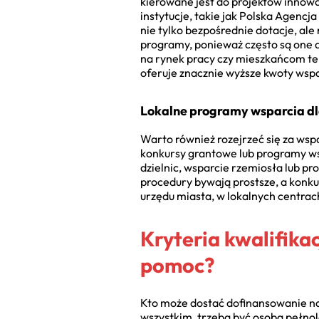
kierowane jest do projektów innowa
instytucje, takie jak Polska Agenc
nie tylko bezpośrednie dotacje, ale
programy, ponieważ często są one
na rynek pracy czy mieszkańcom ter
oferuje znacznie wyższe kwoty wspar
Lokalne programy wsparcia d
Warto również rozejrzeć się za ws
konkursy grantowe lub programy ws
dzielnic, wsparcie rzemiosła lub p
procedury bywają prostsze, a konku
urzędu miasta, w lokalnych centrac
Kryteria kwalifika
pomoc?
Kto może dostać dofinansowanie na
wszystkim, trzeba być osobą pełnol