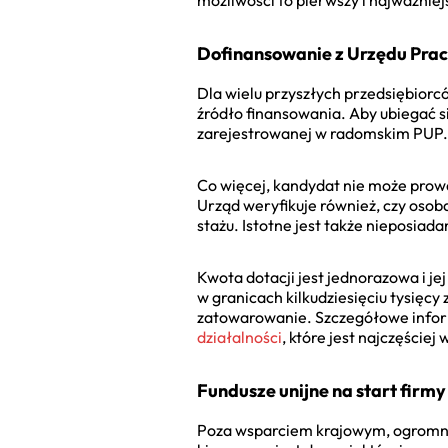
możliwości to pierwszy i najważniej
Dofinansowanie z Urzędu Prac
Dla wielu przyszłych przedsiębiorc
źródło finansowania. Aby ubiegać s
zarejestrowanej w radomskim PUP.
Co więcej, kandydat nie może prowa
Urząd weryfikuje również, czy osoba
stażu. Istotne jest także nieposiada
Kwota dotacji jest jednorazowa i je
w granicach kilkudziesięciu tysięc
zatowarowanie. Szczegółowe infor
działalności
, które jest najczęście
Fundusze unijne na start firmy
Poza wsparciem krajowym, ogromne 