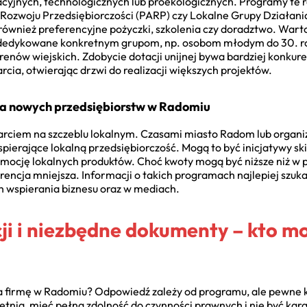
cyjnych, technologicznych lub proekologicznych. Programy te 
ja Rozwoju Przedsiębiorczości (PARP) czy Lokalne Grupy Działa
 również preferencyjne pożyczki, szkolenia czy doradztwo. Warto
 dedykowane konkretnym grupom, np. osobom młodym do 30. r
enów wiejskich. Zdobycie dotacji unijnej bywa bardziej konkur
cia, otwierając drzwi do realizacji większych projektów.
la nowych przedsiębiorstw w Radomiu
parciem na szczeblu lokalnym. Czasami miasto Radom lub organ
pierające lokalną przedsiębiorczość. Mogą to być inicjatywy s
romocję lokalnych produktów. Choć kwoty mogą być niższe niż w p
rencja mniejsza. Informacji o takich programach najlepiej szu
h wspierania biznesu oraz w mediach.
cji i niezbędne dokumenty – kto mo
 firmę w Radomiu? Odpowiedź zależy od programu, ale pewne k
etnią, mieć pełną zdolność do czynności prawnych i nie być ka