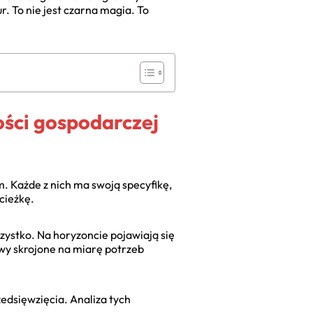
. To nie jest czarna magia. To
ości gospodarczej
. Każde z nich ma swoją specyfikę,
cieżkę.
szystko. Na horyzoncie pojawiają się
tywy skrojone na miarę potrzeb
edsięwzięcia. Analiza tych