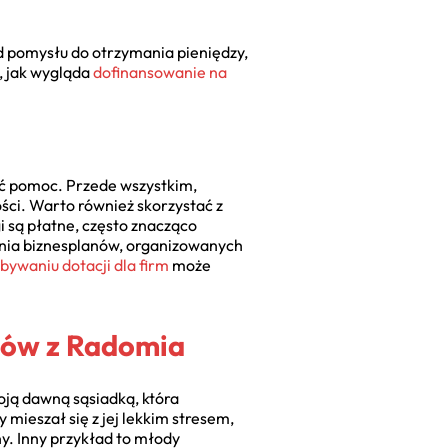
 od pomysłu do otrzymania pieniędzy,
e, jak wygląda
dofinansowanie na
ać pomoc. Przede wszystkim,
ci. Warto również skorzystać z
gi są płatne, często znacząco
sania biznesplanów, organizowanych
ywaniu dotacji dla firm
może
rców z Radomia
moją dawną sąsiadką, która
mieszał się z jej lekkim stresem,
y. Inny przykład to młody