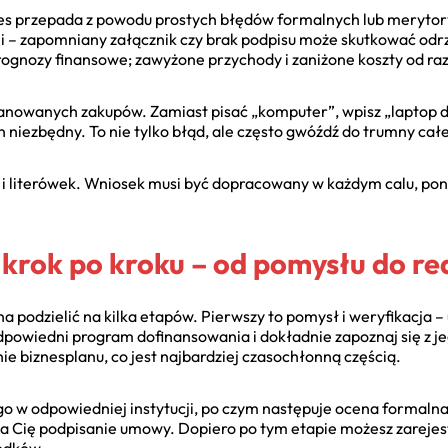
es przepada z powodu prostych błędów formalnych lub merytor
 – zapomniany załącznik czy brak podpisu może skutkować odrzu
prognozy finansowe; zawyżone przychody i zaniżone koszty od ra
lanowanych zakupów. Zamiast pisać „komputer”, wpisz „laptop do
n niezbędny. To nie tylko błąd, ale często gwóźdź do trumny cał
i literówek. Wniosek musi być dopracowany w każdym calu, po
 krok po kroku – od pomysłu do rea
a podzielić na kilka etapów. Pierwszy to pomysł i weryfikacja – 
odpowiedni program dofinansowania i dokładnie zapoznaj się z j
 biznesplanu, co jest najbardziej czasochłonną częścią.
go w odpowiedniej instytucji, po czym następuje ocena formalna
ka Cię podpisanie umowy. Dopiero po tym etapie możesz zarejes