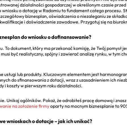
strowanej działalności gospodarczej w określonym czasie przed
o wniosku o dotację w Radomiu to fundament całego procesu. 
szczegółowy biznesplan, oświadczenia o niezaleganiu ze składkam
walifikacje i doświadczenie zawodowe. Przygotuj się na biurokra
znesplan do wniosku o dofinansowanie?
u. To dokument, który ma przekonać komisję, że Twój pomysł je
musi być realistyczny, spójny i zawierać analizę rynku, w tym c
ne usługi lub produkty. Kluczowym elementem jest harmonogram
ych do sfinansowania z dotacji, wraz z uzasadnieniem ich niez
i koszty w pierwszym roku działalności.
nie. Unikaj ogólników. Pokaż, że odrobiłeś pracę domową i znasz
wanie na założenie firmy
oparty na mocnym biznesplanie to 90
e wnioskach o dotacje – jak ich unikać?