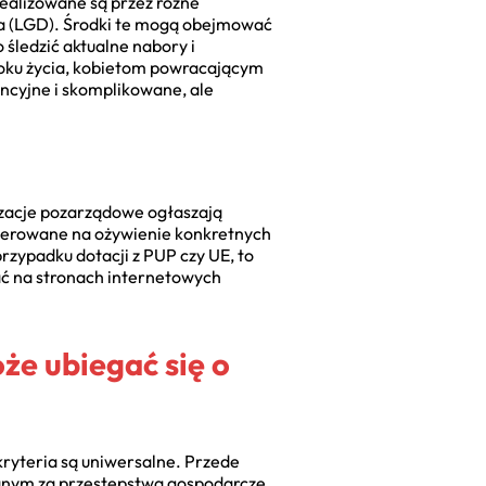
realizowane są przez różne
nia (LGD). Środki te mogą obejmować
 śledzić aktualne nabory i
oku życia, kobietom powracającym
encyjne i skomplikowane, ale
izacje pozarządowe ogłaszają
kierowane na ożywienie konkretnych
rzypadku dotacji z PUP czy UE, to
kać na stronach internetowych
że ubiegać się o
ryteria są uniwersalne. Przede
ranym za przestępstwa gospodarcze.