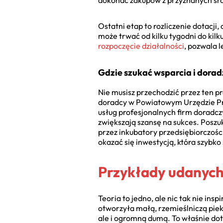
dokonać zakupów z przyznanych śr
Ostatni etap to rozliczenie dotacji
może trwać od kilku tygodni do kilk
rozpoczęcie działalności
, pozwala 
Gdzie szukać wsparcia i dora
Nie musisz przechodzić przez ten p
doradcy w Powiatowym Urzędzie Pra
usług profesjonalnych firm doradczy
zwiększają szansę na sukces. Poszu
przez inkubatory przedsiębiorczośc
okazać się inwestycją, która szybko 
Przykłady udanych 
Teoria to jedno, ale nic tak nie ins
otworzyła małą, rzemieślniczą pieka
ale i ogromną dumą. To właśnie dot