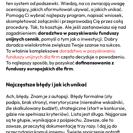
ten system od podszewki. Wiedzą, na co zwracają uwagę
oceniający, jakich sformułowań używać, a jakich unikać.
Pomogą Ci wybrać najlepszy program, napisać wniosek,
skompletować załączniki i przeprowadzą Cię przez całą
procedurę. Tak, to kosztuje. Ale jeśli zastanawiasz się nad
zagadnieniem:
doradztwo w pozyskiwaniu funduszy
unijnych cennik
, pomyśl o tym jak o inwestycji. Dobry
doradca wielokrotnie zwiększa Twoje szanse na sukces.
To właśnie kompleksowe
doradztwo w pozyskiwaniu
funduszy unijnych dla firm
często decyduje o powodzeniu.
To najlepszy sposób, by pozyskać
dofinansowania z
funduszy europejskich dla firm
.
Najczęstsze błędy i jak ich unikać
Ach, błędy. Znam je z autopsji. Błędy formalne (zły
podpis, brak strony), merytoryczne (nierealne wskaźniki,
źle skalkulowany budżet), strategiczne (start w konkursie,
gdzie nie spełniasz kryteriów). Lista jest długa. Najgorsze
są te głupie, wynikające z pośpiechu. Zawsze, ale to
zawsze, przeczytaj dokumentację trzy razy. I daj ją do
przeczytania komuś innemu. Świeże spojrzenie potrafi