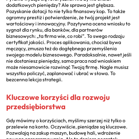
dodatkowych pieniędzy? Ale sprawa jest głębsza.
Pozyskanie dotacji to nie tylko finansowy kop. To także
ogromny prestiż i potwierdzenie, że twój projekt jest
wartościowy i innowacyjny. Pozytywna ocena wniosku to
sygnał dla rynku, dla banków, dla partnerów
biznesowych: „ta firma wie, co robi”. To swego rodzaju
certyfikat jakości. Proces aplikowania, chociaż bywa
męczący, zmusza też do dogłębnego przemyślenia
swojego modelu biznesowego. Paradoksalnie, nawet jeśli
nie dostaniesz pieniędzy, sama praca nad wnioskiem
może niesamowicie rozwinąć Twoją firmę. Nagle musisz
wszystko policzyć, zaplanować i ubrać w słowa. To
bezcenna lekcja strategii.
Kluczowe korzyści dla rozwoju
przedsiębiorstwa
Gdy mówimy o korzyściach, myślimy szerzej niż tylko o
przelewie na konto. Oczywiście, pieniądze są kluczowe.
Pozwalają na zakup maszyn, budowę hali, wdrożenie
nowego oprogramowania. Ale to dopiero początek.