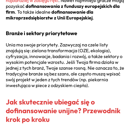
najbardziej w zasięgu ręki
. Nawet najmniejsi gracze mogą
pozyskać
dofinansowania z funduszy europejskich dla
firm
. To także idealne
dofinansowanie dla
mikroprzedsiębiorstw z Unii Europejskiej
.
Branże i sektory priorytetowe
Unia ma swoje priorytety. Zazwyczaj na czele listy
znajdują się: zielona transformacja (OZE, ekologia),
cyfryzacja, innowacje, badania i rozwój, a także sektory o
wysokim potencjale wzrostu. Jeśli Twoja firma działa w
jednej z tych branż, Twoje szanse rosną. Nie oznacza to, że
tradycyjne branże są bez szans, ale często muszą wpisać
swój projekt w jeden z tych trendów (np. piekarnia
inwestująca w piece z odzyskiem ciepła).
Jak skutecznie ubiegać się o
dofinansowanie unijne? Przewodnik
krok po kroku