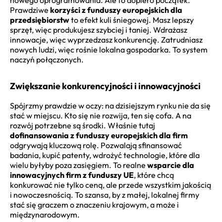
Prawdziwe
korzyści z funduszy europejskich dla
przedsiębiorstw
to efekt kuli śniegowej. Masz lepszy
sprzęt, więc produkujesz szybciej i taniej. Wdrażasz
innowacje, więc wyprzedzasz konkurencję. Zatrudniasz
nowych ludzi, więc rośnie lokalna gospodarka. To system
naczyń połączonych.
Zwiększanie konkurencyjności i innowacyjności
Spójrzmy prawdzie w oczy: na dzisiejszym rynku nie da się
stać w miejscu. Kto się nie rozwija, ten się cofa. A na
rozwój potrzebne są środki. Właśnie tutaj
dofinansowania z funduszy europejskich dla firm
odgrywają kluczową rolę. Pozwalają sfinansować
badania, kupić patenty, wdrożyć technologie, które dla
wielu byłyby poza zasięgiem. To realne
wsparcie dla
innowacyjnych firm z funduszy UE
, które chcą
konkurować nie tylko ceną, ale przede wszystkim jakością
i nowoczesnością. To szansa, by z małej, lokalnej firmy
stać się graczem o znaczeniu krajowym, a może i
międzynarodowym.