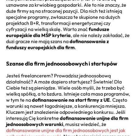
uznawane za krwiobieg gospodarki. Ale to nie znaczy, że
duże firmy są na straconej pozycji. Dla nich też istnieją
specjalne programy, zwłaszcza te skupione na dużych
projektach B+R, transformacji energetycznej czy
cyfryzacji na wielką skalę. Warto znać
fundusze
europejskie dla MŚP kryteria
, ale nie należy zakładać, że
duzi gracze nie mają szans na
dofinansowania z
funduszy europejskich dla firm
.
Szanse dla firm jednoosobowych i startupów
Jesteś freelancerem? Prowadzisz jednoosobową
działalność? A może dopiero startujesz? Świetnie! Dla
Ciebie też są pieniądze. Wiele osób myśli, że trzeba być
wielką spółką, a to bzdura. Istnieje cała masa programów,
w tym te na
dofinansowanie na start firmy z UE
. Często
warunki są nawet łagodniejsze, a konkurencja mniejsza.
Kluczem jest znalezienie odpowiedniego konkursu. Jeśli
interesują Cię konkretne
dofinansowanie unijne dla firm
jednoosobowych warunki
, musisz wiedzieć, że
dofinansowanie unijne dla firm jednoosobowych jest jak