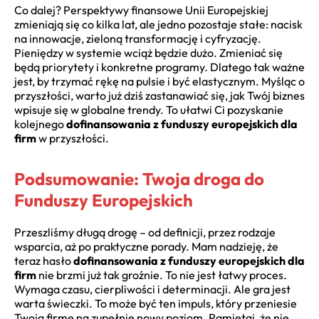
Co dalej? Perspektywy finansowe Unii Europejskiej
zmieniają się co kilka lat, ale jedno pozostaje stałe: nacisk
na innowacje, zieloną transformację i cyfryzację.
Pieniędzy w systemie wciąż będzie dużo. Zmieniać się
będą priorytety i konkretne programy. Dlatego tak ważne
jest, by trzymać rękę na pulsie i być elastycznym. Myśląc o
przyszłości, warto już dziś zastanawiać się, jak Twój biznes
wpisuje się w globalne trendy. To ułatwi Ci pozyskanie
kolejnego
dofinansowania z funduszy europejskich dla
firm
w przyszłości.
Podsumowanie: Twoja droga do
Funduszy Europejskich
Przeszliśmy długą drogę – od definicji, przez rodzaje
wsparcia, aż po praktyczne porady. Mam nadzieję, że
teraz hasło
dofinansowania z funduszy europejskich dla
firm
nie brzmi już tak groźnie. To nie jest łatwy proces.
Wymaga czasu, cierpliwości i determinacji. Ale gra jest
warta świeczki. To może być ten impuls, który przeniesie
Twoją firmę na zupełnie nowy poziom. Pamiętaj, że nie