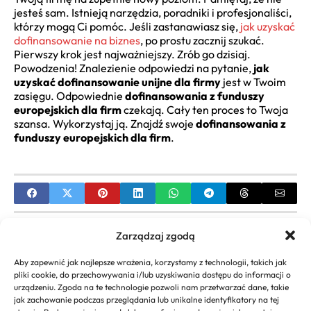
jesteś sam. Istnieją narzędzia, poradniki i profesjonaliści,
którzy mogą Ci pomóc. Jeśli zastanawiasz się,
jak uzyskać
dofinansowanie na biznes
, po prostu zacznij szukać.
Pierwszy krok jest najważniejszy. Zrób go dzisiaj.
Powodzenia! Znalezienie odpowiedzi na pytanie,
jak
uzyskać dofinansowanie unijne dla firmy
jest w Twoim
zasięgu. Odpowiednie
dofinansowania z funduszy
europejskich dla firm
czekają. Cały ten proces to Twoja
szansa. Wykorzystaj ją. Znajdź swoje
dofinansowania z
funduszy europejskich dla firm
.
PREVIOUS
Zarządzaj zgodą
Kredyt dla Młodych Firm: Jak Zdobyć
Aby zapewnić jak najlepsze wrażenia, korzystamy z technologii, takich jak
Finansowanie na Start?
pliki cookie, do przechowywania i/lub uzyskiwania dostępu do informacji o
urządzeniu. Zgoda na te technologie pozwoli nam przetwarzać dane, takie
NEXT
jak zachowanie podczas przeglądania lub unikalne identyfikatory na tej