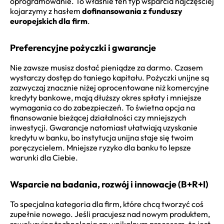
oprogramowanie. To właśnie ten typ wsparcia najczęściej
kojarzymy z hasłem
dofinansowania z funduszy
europejskich dla firm
.
Preferencyjne pożyczki i gwarancje
Nie zawsze musisz dostać pieniądze za darmo. Czasem
wystarczy dostęp do taniego kapitału. Pożyczki unijne są
zazwyczaj znacznie niżej oprocentowane niż komercyjne
kredyty bankowe, mają dłuższy okres spłaty i mniejsze
wymagania co do zabezpieczeń. To świetna opcja na
finansowanie bieżącej działalności czy mniejszych
inwestycji. Gwarancje natomiast ułatwiają uzyskanie
kredytu w banku, bo instytucja unijna staje się twoim
poręczycielem. Mniejsze ryzyko dla banku to lepsze
warunki dla Ciebie.
Wsparcie na badania, rozwój i innowacje (B+R+I)
To specjalna kategoria dla firm, które chcą tworzyć coś
zupełnie nowego. Jeśli pracujesz nad nowym produktem,
rewolucyjną technologią czy unikalnym procesem, to jest