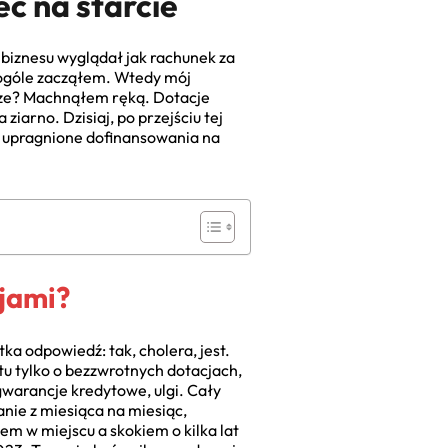
ć na starcie
biznesu wyglądał jak rachunek za
w ogóle zacząłem. Wtedy mój
erze? Machnąłem ręką. Dotacje
ziarno. Dzisiaj, po przejściu tej
e upragnione dofinansowania na
jami?
a odpowiedź: tak, cholera, jest.
tu tylko o bezzwrotnych dotacjach,
gwarancje kredytowe, ulgi. Cały
nie z miesiąca na miesiąc,
iem w miejscu a skokiem o kilka lat