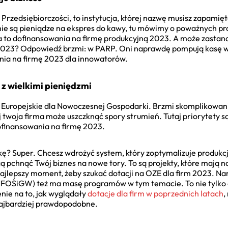
u Przedsiębiorczości, to instytucja, której nazwę musisz zapam
 nie są pieniądze na ekspres do kawy, tu mówimy o poważnych pr
 to dofinansowania na firmę produkcyjną 2023. A może zastanaw
2023? Odpowiedź brzmi: w PARP. Oni naprawdę pompują kasę w 
ia na firmę 2023 dla innowatorów.
z wielkimi pieniędzmi
Europejskie dla Nowoczesnej Gospodarki. Brzmi skomplikowanie
ej twoja firma może uszczknąć spory strumień. Tutaj priorytety s
ofinansowania na firmę 2023.
? Super. Chcesz wdrożyć system, który zoptymalizuje produkcj
pchnąć Twój biznes na nowe tory. To są projekty, które mają n
 najlepszy moment, żeby szukać dotacji na OZE dla firm 2023. 
FOŚiGW) też ma masę programów w tym temacie. To nie tylko ek
nie na to, jak wyglądały
dotacje dla firm w poprzednich latach
,
najbardziej prawdopodobne.