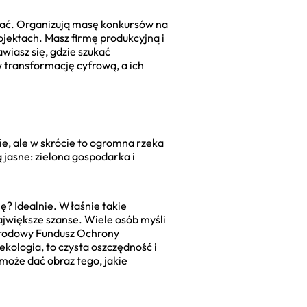
iętać. Organizują masę konkursów na
ojektach. Masz firmę produkcyjną i
iasz się, gdzie szukać
transformację cyfrową, a ich
, ale w skrócie to ogromna rzeka
ą jasne: zielona gospodarka i
ę? Idealnie. Właśnie takie
ajwiększe szanse. Wiele osób myśli
Narodowy Fundusz Ochrony
ologia, to czysta oszczędność i
 może dać obraz tego, jakie