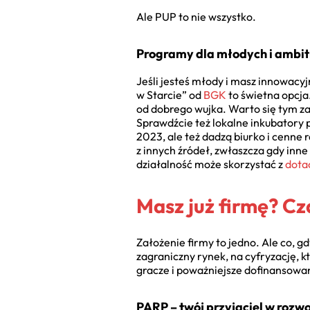
Ale PUP to nie wszystko.
Programy dla młodych i ambi
Jeśli jesteś młody i masz innowacy
w Starcie” od
BGK
to świetna opcja.
od dobrego wujka. Warto się tym z
Sprawdźcie też lokalne inkubatory p
2023, ale też dadzą biurko i cenne r
z innych źródeł, zwłaszcza gdy inn
działalność może skorzystać z
dota
Masz już firmę? Cza
Założenie firmy to jedno. Ale co, gd
zagraniczny rynek, na cyfryzację, 
gracze i poważniejsze dofinansowa
PARP – twój przyjaciel w rozwo