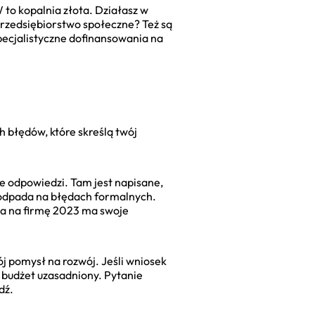
to kopalnia złota. Działasz w
 przedsiębiorstwo społeczne? Też są
pecjalistyczne dofinansowania na
h błędów, które skreślą twój
ie odpowiedzi. Tam jest napisane,
w odpada na błędach formalnych.
ia na firmę 2023 ma swoje
ój pomysł na rozwój. Jeśli wniosek
a budżet uzasadniony. Pytanie
dź.