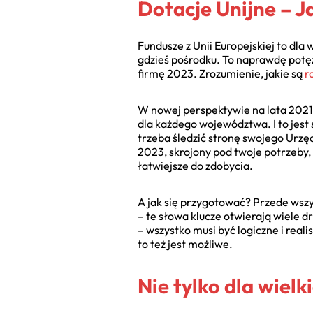
Dotacje Unijne – J
Fundusze z Unii Europejskiej to dla
gdzieś pośrodku. To naprawdę potęż
firmę 2023. Zrozumienie, jakie są
r
W nowej perspektywie na lata 202
dla każdego województwa. I to jest 
trzeba śledzić stronę swojego Urzę
2023, skrojony pod twoje potrzeby,
łatwiejsze do zdobycia.
A jak się przygotować? Przede wszys
– te słowa klucze otwierają wiele dr
– wszystko musi być logiczne i reali
to też jest możliwe.
Nie tylko dla wiel