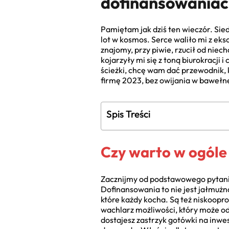
dofinansowaniach
Pamiętam jak dziś ten wieczór. Si
lot w kosmos. Serce waliło mi z eks
znajomy, przy piwie, rzucił od ni
kojarzyły mi się z toną biurokracji 
ścieżki, chcę wam dać przewodnik,
firmę 2023, bez owijania w bawełnę.
Spis Treści
Czy warto w ogóle
Zacznijmy od podstawowego pytania,
Dofinansowania to nie jest jałmużn
które każdy kocha. Są też niskoopr
wachlarz możliwości, który może od
dostajesz zastrzyk gotówki na inwes