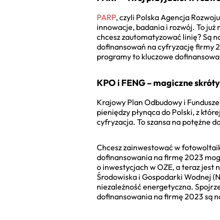
PARP
, czyli Polska Agencja Rozwoj
innowacje, badania i rozwój. To już
chcesz zautomatyzować linię? Są na
dofinansowań na cyfryzację firmy 
programy to kluczowe dofinansowan
KPO i FENG – magiczne skróty 
Krajowy Plan Odbudowy i Fundusze 
pieniędzy płynąca do Polski, z któr
cyfryzacja. To szansa na potężne d
Chcesz zainwestować w fotowoltaikę
dofinansowania na firmę 2023 mogą 
o inwestycjach w OZE, a teraz jest
Środowiska i Gospodarki Wodnej (N
niezależność energetyczna. Spojrze
dofinansowania na firmę 2023 są 