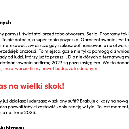
tnych
jny pomysł, świat stoi przed tobą otworem. Serio. Programy taki
 To nie dotacja, a super tania pożyczka. Oprocentowanie jest tak
ainteresować, zwłaszcza gdy szukasz dofinansowania na otwarc
rzedsiębiorczości. To miejsca, gdzie nie tylko pomogą ci z wni
ady od ludzi, którzy już to przeszli. Dla niektórych alternatywą 
e dofinansowania na firmę 2023 są poza zasięgiem. Warto dodać
cji na otwarcie firmy nawet będąc zatrudnionym
.
s na wielki skok!
y już działasz i uderzasz w szklany sufit? Brakuje ci kasy na now
która pozwoliłaby ci zostawić konkurencję w tyle. To jest momen
nia na firmę 2023.
ju biznesu