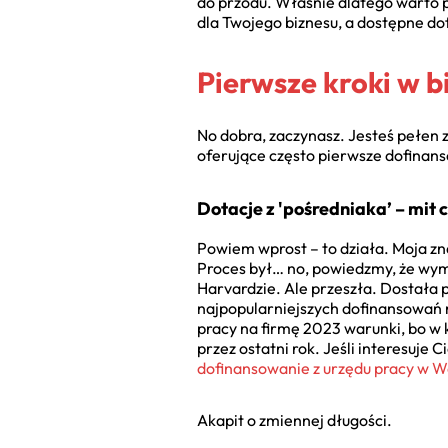
do przodu. Właśnie dlatego warto 
dla Twojego biznesu, a dostępne d
Pierwsze kroki w b
No dobra, zaczynasz. Jesteś pełen z
oferujące często pierwsze dofinan
Dotacje z 'pośredniaka’ – mit 
Powiem wprost – to działa. Moja zn
Proces był… no, powiedzmy, że wymag
Harvardzie. Ale przeszła. Dostała po
najpopularniejszych dofinansowań n
pracy na firmę 2023 warunki, bo w 
przez ostatni rok. Jeśli interesuje
dofinansowanie z urzędu pracy w 
Akapit o zmiennej długości.