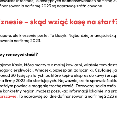
poszukać informacji o dostępnych dofinansowaniach na firmę 20
ofinansowania na firmę 2023 są naprawdę zróżnicowane.
iznesie – skąd wziąć kasę na start
apału, ale kieszenie puste. To klasyk. Najbardziej znaną ścieżką
sowania na firmę 2023.
czy rzeczywistość?
ajoma Kasia, która marzyła o małej kawiarni, właśnie tam dost
ał cierpliwości. Wniosek, biznesplan, załączniki. Czuła się, j
nad 30 tysięcy złotych, za które kupiła ekspres do kawy i urządz
a firmę 2023 dla startujących. Najważniejsze to sprawdzić akt
każdym powiecie mogą się trochę różnić. Zazwyczaj są dla osób 
 Cię konkretny region, możesz poszukać informacji lokalnie, na pr
Warszawie
. To naprawdę solidne dofinansowania na firmę 2023 