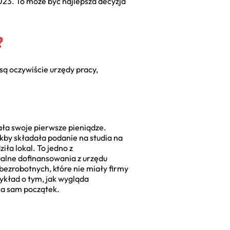
23. To może być najlepsza decyzja
?
 są oczywiście urzędy pracy,
ała swoje pierwsze pieniądze.
akby składała podanie na studia na
iła lokal. To jedno z
ualne dofinansowania z urzędu
bezrobotnych, które nie miały firmy
zykład o tym, jak wygląda
na sam początek.