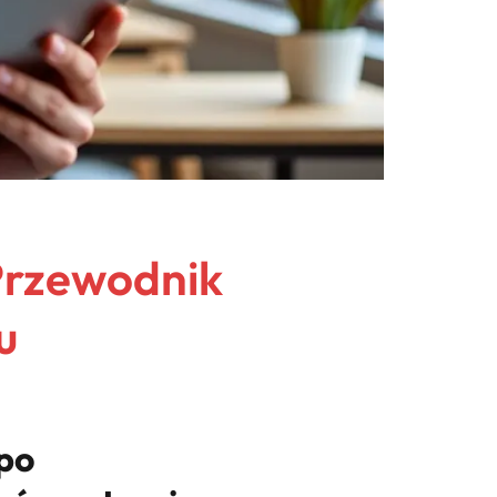
Przewodnik
u
 po