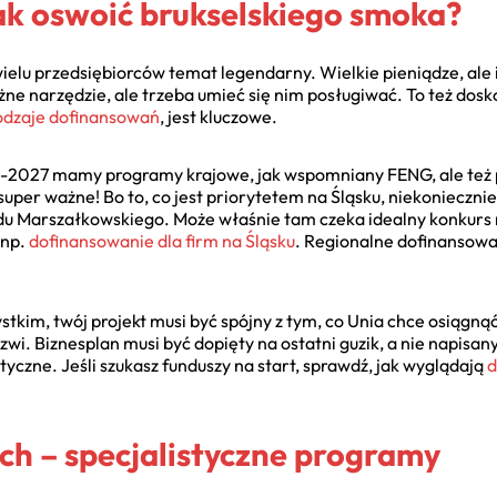
ak oswoić brukselskiego smoka?
 wielu przedsiębiorców temat legendarny. Wielkie pieniądze, ale 
ne narzędzie, ale trzeba umieć się nim posługiwać. To też dos
odzaje dofinansowań
, jest kluczowe.
1-2027 mamy programy krajowe, jak wspomniany FENG, ale też
super ważne! Bo to, co jest priorytetem na Śląsku, niekonieczni
du Marszałkowskiego. Może właśnie tam czeka idealny konkurs n
 np.
dofinansowanie dla firm na Śląsku
. Regionalne dofinansowa
tkim, twój projekt musi być spójny z tym, co Unia chce osiągną
zwi. Biznesplan musi być dopięty na ostatni guzik, a nie napisany
styczne. Jeśli szukasz funduszy na start, sprawdź, jak wyglądają
d
kich – specjalistyczne programy