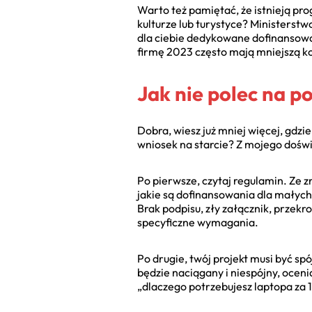
Warto też pamiętać, że istnieją p
kulturze lub turystyce? Ministerstw
dla ciebie dedykowane dofinansowan
firmę 2023 często mają mniejszą k
Jak nie polec na po
Dobra, wiesz już mniej więcej, gdzi
wniosek na starcie? Z mojego doświ
Po pierwsze, czytaj regulamin. Ze 
jakie są dofinansowania dla małych
Brak podpisu, zły załącznik, przek
specyficzne wymagania.
Po drugie, twój projekt musi być sp
będzie naciągany i niespójny, oceni
„dlaczego potrzebujesz laptopa za 