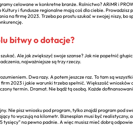
rogramy celowane w konkretne branże. Rolnictwo? ARiMR i PROW 
o Kultury i fundusze regionalne mają coś dla ciebie. Prowadzisz
ia na firmę 2023. Trzeba po prostu szukać w swojej niszy, bo s
onkurencję.
lu bitwy o dotacje?
e szukać. Ale jak zwiększyć swoje szanse? Jak nie popełnić głupic
adczenia, najważniejsze są trzy rzeczy.
zrozumieniem. Dwa razy. A potem jeszcze raz. To tam są wszystk
 firm 2023 i jakie warunki trzeba spełnić. Większość wnioskó
roczony termin. Dramat. Nie bądź tą osobą. Każde dofinansowan
ójny. Nie pisz wniosku pod program, tylko znajdź program pod sw
ający to wyczują na kilometr. Biznesplan musi być realistyczny, 
15 tysięcy” na pewno padnie. A więc musisz mieć dobrą odpowie