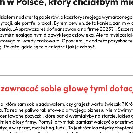
 w Polsce, który chciałbym mie
edziałem nad stertą papierów, a kosztorys mojego wymarzonego 
cytacji, ale portfel płakał. Byłem pewien, że to koniec, zanim 
echcenia: „A sprawdzałeś dofinansowania na firmę 2023?”. Szcz
i czymś nieosiągalnym dla zwykłego człowieka. Ale ta myśl zasiała 
 którego mi wtedy brakowało. Opowiem, jak od zera pozyskać t
 Pokażę, gdzie są te pieniądze i jak je zdobyć.
 zawracać sobie głowę tymi dotac
 które sam sobie zadawałem: czy gra jest warta świeczki? Krótk
a. To realne paliwo rakietowe dla twojego biznesu. Nie mówimy 
ocentowane pożyczki, które banki wyśmiałyby na starcie, jakieś 
mienić losy firmy. Pomyśl o tym tak: zamiast walczyć o przetrwa
tycje w sprzęt, marketing, ludzi. To jest różnica między dreptan