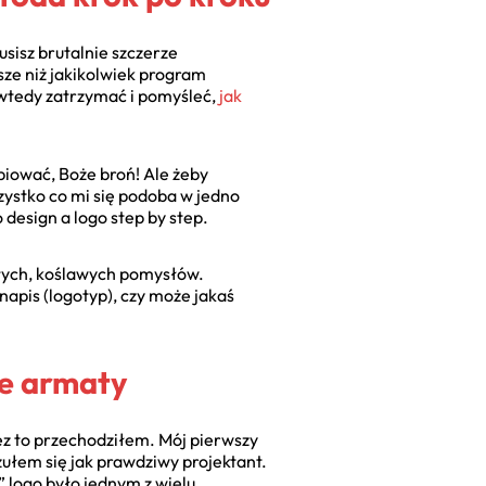
sisz brutalnie szczerze
sze niż jakikolwiek program
 wtedy zatrzymać i pomyśleć,
jak
piować, Boże broń! Ale żeby
szystko co mi się podoba w jedno
 design a logo step by step.
małych, koślawych pomysłów.
napis (logotyp), czy może jakaś
e armaty
ez to przechodziłem. Mój pierwszy
czułem się jak prawdziwy projektant.
” logo było jednym z wielu