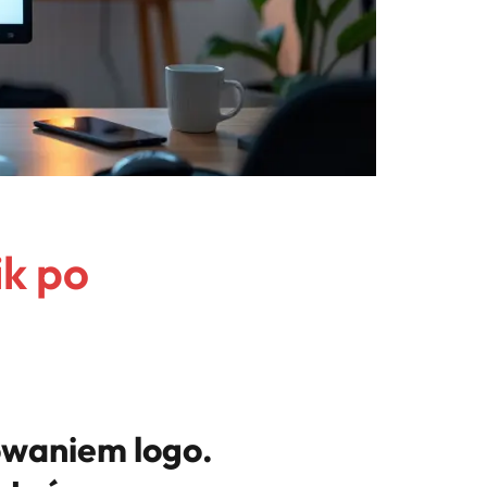
k po
towaniem logo.