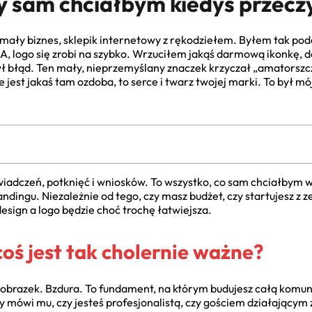
y sam chciałbym kiedyś przecz
y mały biznes, sklepik internetowy z rękodziełem. Byłem tak p
A, logo się zrobi na szybko. Wrzuciłem jakąś darmową ikonkę, 
był błąd. Ten mały, nieprzemyślany znaczek krzyczał „amatorszc
ie jest jakaś tam ozdoba, to serce i twarz twojej marki. To był mó
wiadczeń, potknięć i wniosków. To wszystko, co sam chciałbym 
dingu. Niezależnie od tego, czy masz budżet, czy startujesz z z
 design a logo będzie choć trochę łatwiejsza.
oś jest tak cholernie ważne?
y obrazek. Bzdura. To fundament, na którym budujesz całą komuni
dy mówi mu, czy jesteś profesjonalistą, czy gościem działającym z