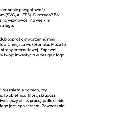
o sam sobie przygotować)
ym (SVG, AI, EPS). Dlaczego? Bo
e na wizytówce i na wielkim
 a logo.
(lub poproś o stworzenie) mini
ostawić miejsca wokół znaku. Może to
ie strony internetowej. Zapewni
że twoja inwestycja w design a logo
 Niezależnie od tego, czy
go to obietnica, którą składasz
wdzięczy ci się, pracując dla ciebie
a logo jest jego sercem. Powodzenia