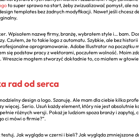
ogo
to super sprawa na start, żeby zwizualizować pomysł, ale na
 design templates bez żadnych modyfikacji. Nawet jeśli chcesz d
yginalny.
ker. Wpisałem nazwę firmy, branżę, wybrałem style i… bam. Dos
y. Czułem, że to takie logo z automatu. Szybkie, ale bez histori
profesjonalne oprogramowanie. Adobe Illustrator na początku m
łem się podstaw pracy z wektorami, poczułem wolność. Moim zda
nie. Wreszcie mogłem stworzyć dokładnie to, co miałem w głowi
ka rad od serca
dzielny design a logo. Szanuję. Ale mam dla ciebie kilka profes
y więcej. Serio. Usuń każdy element, który nie jest absolutnie k
łnie różnych wersji. Pokaż je ludziom spoza branży i zapytaj, co
go ci mówi o firmie?”.
 raz testuj. Jak wygląda w czerni i bieli? Jak wygląda zmniejszo