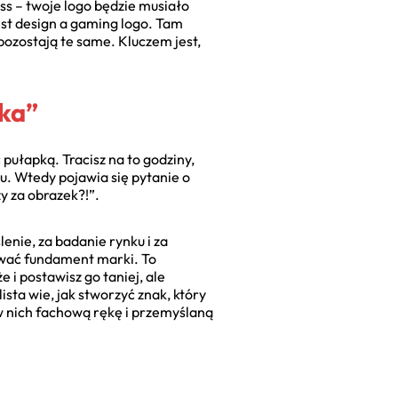
ess – twoje logo będzie musiało
est design a gaming logo. Tam
pozostają te same. Kluczem jest,
ika”
pułapką. Tracisz na to godziny,
łu. Wtedy pojawia się pytanie o
y za obrazek?!”.
enie, za badanie rynku i za
dować fundament marki. To
i postawisz go taniej, ale
sta wie, jak stworzyć znak, który
 nich fachową rękę i przemyślaną