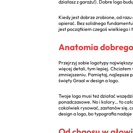
działasz z garażu!). Dobre logo buduj
Kiedy jest dobrze zrobione, od razu
opierać. Bez solidnego fundamentu c
jest początkiem czegoś wielkiego i
Anatomia dobrego l
Przejrzyj sobie logotypy największy
więcej detali, tym lepiej. Chciałem
zmniejszeniu. Pamiętaj, najlepsze p
święty Graal w design a logo.
Twoje logo musi też działać wszędzi
ponadczasowe. No i kolory… to cała
cokolwiek rysować, zastanów się, 
design a logo, bo typografia nadaje
Od chaosu w głowi