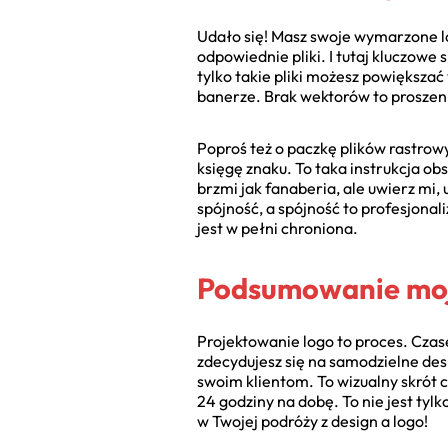
Udało się! Masz swoje wymarzone lo
odpowiednie pliki. I tutaj kluczow
tylko takie pliki możesz powiększać
banerze. Brak wektorów to proszenie
Poproś też o paczkę plików rastrowy
księgę znaku. To taka instrukcja ob
brzmi jak fanaberia, ale uwierz mi, 
spójność, a spójność to profesjonal
jest w pełni chroniona.
Podsumowanie moj
Projektowanie logo to proces. Czas
zdecydujesz się na samodzielne desi
swoim klientom. To wizualny skrót c
24 godziny na dobę. To nie jest tyl
w Twojej podróży z design a logo!