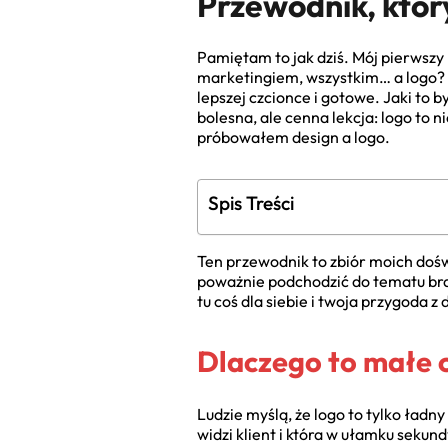
Przewodnik, któr
Pamiętam to jak dziś. Mój pierwsz
marketingiem, wszystkim… a logo? 
lepszej czcionce i gotowe. Jaki to 
bolesna, ale cenna lekcja: logo to n
próbowałem design a logo.
Spis Treści
Ten przewodnik to zbiór moich doś
poważnie podchodzić do tematu bran
tu coś dla siebie i twoja przygoda z
Dlaczego to małe c
Ludzie myślą, że logo to tylko ładn
widzi klient i która w ułamku sekun