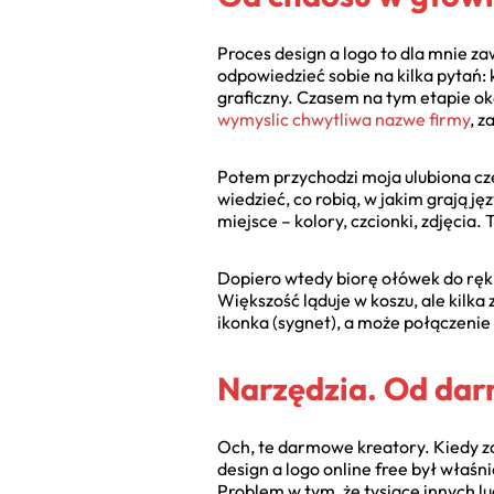
Proces design a logo to dla mnie za
odpowiedzieć sobie na kilka pytań: 
graficzny. Czasem na tym etapie ok
wymyslic chwytliwa nazwe firmy
, z
Potem przychodzi moja ulubiona czę
wiedzieć, co robią, w jakim grają ję
miejsce – kolory, czcionki, zdjęcia.
Dopiero wtedy biorę ołówek do ręki
Większość ląduje w koszu, ale kilka
ikonka (sygnet), a może połączenie
Narzędzia. Od da
Och, te darmowe kreatory. Kiedy za
design a logo online free był właśn
Problem w tym, że tysiące innych lu