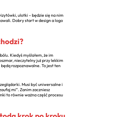
zytówki, ulotki – będzie się na nim
awali. Dobry start w design a logo
chodzi?
 bólu. Kiedyś myślałem, że im
oszmar, nieczytelny już przy lekkim
l będą rozpoznawalne. To jest ten
zeglądarki. Musi być uniwersalne i
zaufaj mi”. Zanim zaczniesz
nki to równie ważna część procesu
toda krok po kroku