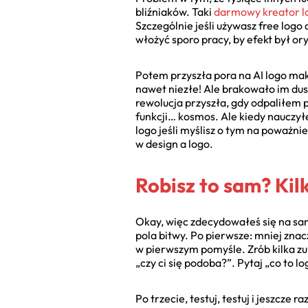
bliźniaków. Taki
darmowy kreator l
Szczególnie jeśli używasz free logo
włożyć sporo pracy, by efekt był or
Potem przyszła pora na AI logo ma
nawet niezłe! Ale brakowało im dusz
rewolucja przyszła, gdy odpaliłem 
funkcji… kosmos. Ale kiedy nauczy
logo jeśli myślisz o tym na poważ
w design a logo.
Robisz to sam? Kil
Okay, więc zdecydowałeś się na samo
pola bitwy. Po pierwsze: mniej znacz
w pierwszym pomyśle. Zrób kilka zupe
„czy ci się podoba?”. Pytaj „co to lo
Po trzecie, testuj, testuj i jeszcze