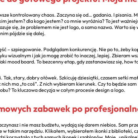
wsze kontrolowany chaos. Zaczyna się od… gadania. I pisania. Mu
kim jestem? dla kogo jestem? co mnie wyróżnia? To jest ważniej
azuje się, że problemem nie jest logo, a sama nazwa. Warto się
anim pójdzie się dalej.
ść – szpiegowanie. Podglądam konkurencję. Nie po to, żeby ko
zyku wizualnym i jak ja mogę zrobić to inaczej, lepiej. Zbieram w
 Taki mood board. To bezcenny etap, gdy zastanawiasz się, how to
. Tak, stary, dobry ołówek. Szkicuję dziesiątki, czasem setki 
 z nich ma „to coś”. Z nich wybieram kierunek. Czy to będzie sam 
 obu? To kluczowa decyzja w całym procesie design a logo.
rmowych zabawek po profesjonaln
czynasz i nie masz budżetu, wydają się darem niebios. Sam prz
ie w takim narzędziu. Klikałem, wybierałem ikonki z biblioteki, 
dzi korzystało z tych samych ikonek i szablonów. Moje „unikalne