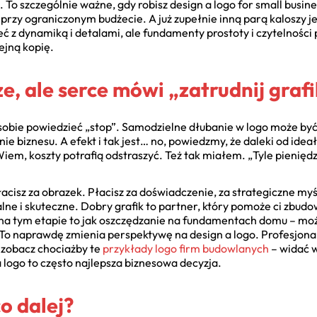
. To szczególnie ważne, gdy robisz design a logo for small busin
 przy ograniczonym budżecie. A już zupełnie inną parą kaloszy j
ć z dynamiką i detalami, ale fundamenty prostoty i czytelności 
ejną kopię.
ze, ale serce mówi „zatrudnij graf
sobie powiedzieć „stop”. Samodzielne dłubanie w logo może być 
ie biznesu. A efekt i tak jest… no, powiedzmy, że daleki od idea
Wiem, koszty potrafią odstraszyć. Też tak miałem. „Tyle pieniędz
acisz za obrazek. Płacisz za doświadczenie, za strategiczne myśl
alne i skuteczne. Dobry grafik to partner, który pomoże ci zbu
 na tym etapie to jak oszczędzanie na fundamentach domu – może 
. To naprawdę zmienia perspektywę na design a logo. Profesjonali
, zobacz chociażby te
przykłady logo firm budowlanych
– widać w
 logo to często najlepsza biznesowa decyzja.
co dalej?