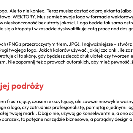
go. Ale to nie koniec. Teraz musisz dostać od projektanta (alb
e słowo: WEKTORY. Musisz mieć swoje logo w formacie wektorow
 w nieskończoność bez utraty jakości. Logo będzie tak samo ostr
 się o kłopoty i w zasadzie dyskwalifikuje całą pracę nad design
ch (PNG z przezroczystym tłem, JPG). I najważniejsze – stwórz 
sługi twojego logo. Jakich kolorów używać, jakiej czcionki, ile z
uratuje ci to skórę, gdy będziesz zlecać druk ulotek czy tworzen
izm. Nie zapomnij też o prawach autorskich, aby mieć pewność, 
ej podróży
em frustrujący, czasem ekscytujący, ale zawsze niezwykle ważny.
gn a logo, czy zatrudnisz profesjonalistę, pamiętaj o jednym: lo
ałej twojej marki. Dbaj o nie, używaj go konsekwentnie, a ono od
ko obrazek, to potężne narzędzie biznesowe, a porządny design 