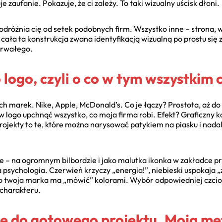
e zaufanie. Pokazuje, że ci zależy. To taki wizualny uścisk dłoni.
 odróżnia cię od setek podobnych firm. Wszystko inne – strona, wi
ała ta konstrukcja zwana identyfikacją wizualną po prostu się z
 trwałego.
ogo, czyli o co w tym wszystkim 
ch marek. Nike, Apple, McDonald’s. Co je łączy? Prostota, aż do
 w logo upchnąć wszystko, co moja firma robi. Efekt? Graficzny k
rojekty to te, które można narysować patykiem na piasku i nada
e – na ogromnym bilbordzie i jako malutka ikonka w zakładce pr
 psychologia. Czerwień krzyczy „energia!”, niebieski uspokaja „
co twoja marka ma „mówić” kolorami. Wybór odpowiedniej czcio
 charakteru.
e do gotowego projektu. Moja me