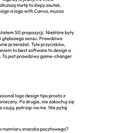
 dłuższą metę to ślepy zaułek.
esign a logo with Canva, musisz
tałem 50 propozycji. Niektóre były
i i głębszego sensu. Prawdziwa
nie przerażał. Tyle przycisków,
niem to best software to design a
e. To jest prawdziwy game-changer
sional logo design tips prosto z
onieczny. Po drugie, nie zakochuj się
 czują, patrząc na nie. Nie pytaj
ne do rozmiaru znaczka pocztowego?