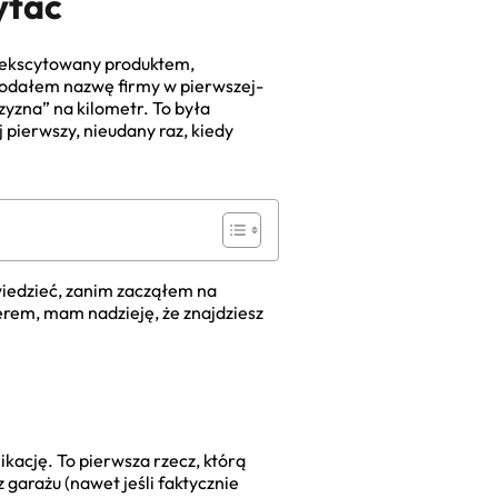
ytać
odekscytowany produktem,
dodałem nazwę firmy w pierwszej-
zyzna” na kilometr. To była
j pierwszy, nieudany raz, kiedy
wiedzieć, zanim zacząłem na
erem, mam nadzieję, że znajdziesz
kację. To pierwsza rzecz, którą
 garażu (nawet jeśli faktycznie