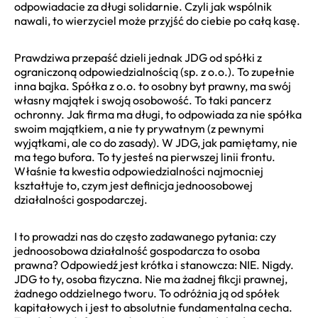
odpowiadacie za długi solidarnie. Czyli jak wspólnik
nawali, to wierzyciel może przyjść do ciebie po całą kasę.
Prawdziwa przepaść dzieli jednak JDG od spółki z
ograniczoną odpowiedzialnością (sp. z o.o.). To zupełnie
inna bajka. Spółka z o.o. to osobny byt prawny, ma swój
własny majątek i swoją osobowość. To taki pancerz
ochronny. Jak firma ma długi, to odpowiada za nie spółka
swoim majątkiem, a nie ty prywatnym (z pewnymi
wyjątkami, ale co do zasady). W JDG, jak pamiętamy, nie
ma tego bufora. To ty jesteś na pierwszej linii frontu.
Właśnie ta kwestia odpowiedzialności najmocniej
kształtuje to, czym jest definicja jednoosobowej
działalności gospodarczej.
I to prowadzi nas do często zadawanego pytania: czy
jednoosobowa działalność gospodarcza to osoba
prawna? Odpowiedź jest krótka i stanowcza: NIE. Nigdy.
JDG to ty, osoba fizyczna. Nie ma żadnej fikcji prawnej,
żadnego oddzielnego tworu. To odróżnia ją od spółek
kapitałowych i jest to absolutnie fundamentalna cecha.