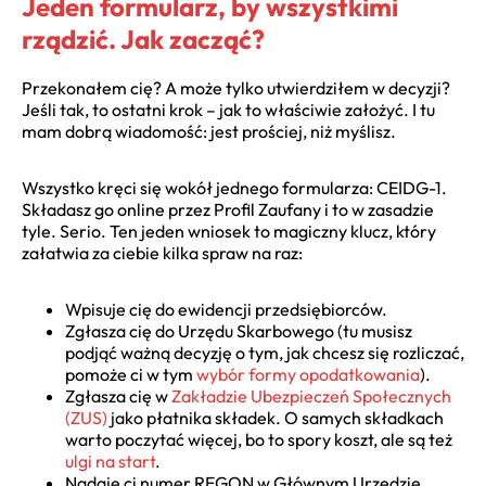
Jeden formularz, by wszystkimi
rządzić. Jak zacząć?
Przekonałem cię? A może tylko utwierdziłem w decyzji?
Jeśli tak, to ostatni krok – jak to właściwie założyć. I tu
mam dobrą wiadomość: jest prościej, niż myślisz.
Wszystko kręci się wokół jednego formularza: CEIDG-1.
Składasz go online przez Profil Zaufany i to w zasadzie
tyle. Serio. Ten jeden wniosek to magiczny klucz, który
załatwia za ciebie kilka spraw na raz:
Wpisuje cię do ewidencji przedsiębiorców.
Zgłasza cię do Urzędu Skarbowego (tu musisz
podjąć ważną decyzję o tym, jak chcesz się rozliczać,
pomoże ci w tym
wybór formy opodatkowania
).
Zgłasza cię w
Zakładzie Ubezpieczeń Społecznych
(ZUS)
jako płatnika składek. O samych składkach
warto poczytać więcej, bo to spory koszt, ale są też
ulgi na start
.
Nadaje ci numer REGON w Głównym Urzędzie