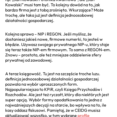
Kowalski” musi tam być. To kolejny dowód na to, jak
bardzo firma jest z tobą zrośnięta. Wkurzające? Może
trochę, ale taka już jest definicja jednoosobowej
działalności gospodarczej.
Kolejna sprawa – NIP i REGON. Jeśli myślisz, że
dostaniesz jakieś nowe, firmowe numerki, to jesteś w
błędzie. Używasz swojego prywatnego NIP-u, który staje
się teraz także NIP-em firmowym. To samo z REGON-em.
Znowu – prostota, ale też mniejsze oddzielenie sfery
prywatnej od zawodowej.
A teraz księgowość. Tu jest na szczęście troche luzu.
definicja jednoosobowej działalności gospodarczej
pozwala na wybór uproszczonych form.
Najpopularniejsza to KPiR, czyli Księga Przychodów i
Rozchodów. Ale jest też ryczałt, który dla niektórych jest
super opcją. Wybór formy opodatkowania to jedna z
najważniejszych decyzji na starcie, bo wpływa na to, ile
kasy oddasz fiskusowi. Pamiętaj, że w CEIDG musisz
aktualizować wszystko, w tym wybrane
profile