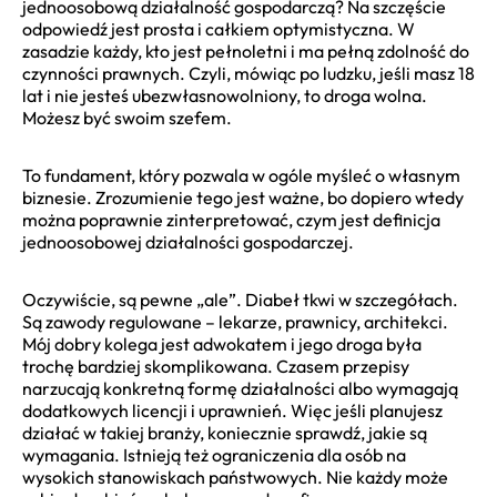
jednoosobową działalność gospodarczą? Na szczęście
odpowiedź jest prosta i całkiem optymistyczna. W
zasadzie każdy, kto jest pełnoletni i ma pełną zdolność do
czynności prawnych. Czyli, mówiąc po ludzku, jeśli masz 18
lat i nie jesteś ubezwłasnowolniony, to droga wolna.
Możesz być swoim szefem.
To fundament, który pozwala w ogóle myśleć o własnym
biznesie. Zrozumienie tego jest ważne, bo dopiero wtedy
można poprawnie zinterpretować, czym jest definicja
jednoosobowej działalności gospodarczej.
Oczywiście, są pewne „ale”. Diabeł tkwi w szczegółach.
Są zawody regulowane – lekarze, prawnicy, architekci.
Mój dobry kolega jest adwokatem i jego droga była
trochę bardziej skomplikowana. Czasem przepisy
narzucają konkretną formę działalności albo wymagają
dodatkowych licencji i uprawnień. Więc jeśli planujesz
działać w takiej branży, koniecznie sprawdź, jakie są
wymagania. Istnieją też ograniczenia dla osób na
wysokich stanowiskach państwowych. Nie każdy może