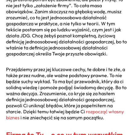
nie jest tylko „założenie firmy”. To cała masa
obowiązków. Zanim skoczysz na głęboką wodę, musisz
zrozumieć, co to jest jednoosobowa działalność
gospodarcza w praktyce, a nie tylko w teorii. W tym
tekście postaram się po ludzku wyjaśnić, czym jest i jak
działa JDG. Chcę żebyś poznał kompletną, życiową
definicję jednoosobowej działalności gospodarczej, bo to
właśnie ta definicja jednoosobowej działalności
gospodarczej określa Twoje przyszłe obowiązki.
Przejdziemy przez jej kluczowe cechy, te dobre i te złe, a
także przez nudne, ale ważne podstawy prawne. To nie
będzie suchy wykład. To ma być przewodnik, który da ci
solidną wiedzę i pomoże podjąć świadomą decyzję. Bo to
ważna decyzja. Zrozumienie, co kryje się za hasłem
definicja jednoosobowej działalności gospodarczej,
pozwoli Ci uniknąć błędów, które ja popełniłem na
starcie. Dzięki temu łatwiej będzie Ci
rozpocząć własny
biznes
i nie zniechęcić się na samym początku.
Firma to Ty – o co w tym wszystkim