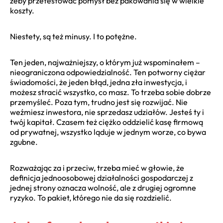
żeby przetestować pomysł bez pakowania się w wielkie
koszty.
Niestety, są też minusy. I to potężne.
Ten jeden, najważniejszy, o którym już wspominałem –
nieograniczona odpowiedzialność. Ten potworny ciężar
świadomości, że jeden błąd, jedna zła inwestycja, i
możesz stracić wszystko, co masz. To trzeba sobie dobrze
przemyśleć. Poza tym, trudno jest się rozwijać. Nie
weźmiesz inwestora, nie sprzedasz udziałów. Jesteś ty i
twój kapitał. Czasem też ciężko oddzielić kasę firmową
od prywatnej, wszystko ląduje w jednym worze, co bywa
zgubne.
Rozważając za i przeciw, trzeba mieć w głowie, że
definicja jednoosobowej działalności gospodarczej z
jednej strony oznacza wolność, ale z drugiej ogromne
ryzyko. To pakiet, którego nie da się rozdzielić.