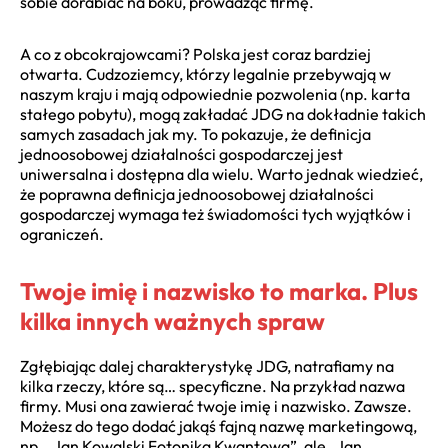
sobie dorabiać na boku, prowadząc firmę.
A co z obcokrajowcami? Polska jest coraz bardziej
otwarta. Cudzoziemcy, którzy legalnie przebywają w
naszym kraju i mają odpowiednie pozwolenia (np. karta
stałego pobytu), mogą zakładać JDG na dokładnie takich
samych zasadach jak my. To pokazuje, że definicja
jednoosobowej działalności gospodarczej jest
uniwersalna i dostępna dla wielu. Warto jednak wiedzieć,
że poprawna definicja jednoosobowej działalności
gospodarczej wymaga też świadomości tych wyjątków i
ograniczeń.
Twoje imię i nazwisko to marka. Plus
kilka innych ważnych spraw
Zgłębiając dalej charakterystykę JDG, natrafiamy na
kilka rzeczy, które są… specyficzne. Na przykład nazwa
firmy. Musi ona zawierać twoje imię i nazwisko. Zawsze.
Możesz do tego dodać jakąś fajną nazwę marketingową,
np. „Jan Kowalski Fotonika Kwantowa”, ale „Jan