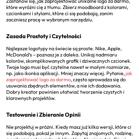
Zastanów się, jak zaprojektować unikalne logo za darmo,
które wyróżni cię z tłumu. Zbierz moodboard z kolorami,
czcionkami i stylami, które ci się podobają, zanim
zaczniesz pracę w wybranym narzędziu.
Zasada Prostoty i Czytelności
Najlepsze logotypy na świecie są proste. Nike, Apple,
McDonald’s – poznasz je z daleka. Unikaj nadmiaru
kolorów, skomplikowanych grafik i dziwacznych czcionek.
Twoje logo musi być czytelne nawet w małym rozmiarze,
np. jako ikonka aplikacji. Mniej znaczy więcej. Pytanie,
jak
zaprojektować logo za darmo
, często sprowadza się do
usuwania zbędnych elementów, a nie ich dodawania.
Dobry kreator powinien ułatwiać tworzenie czystych i
klarownych projektów.
Testowanie i Zbieranie Opinii
Nie projektuj w próżni. Kiedy masz już kilka wersji, które ci
się podobają, pokaż je innym. Zapytaj znajomych, rodzinę,