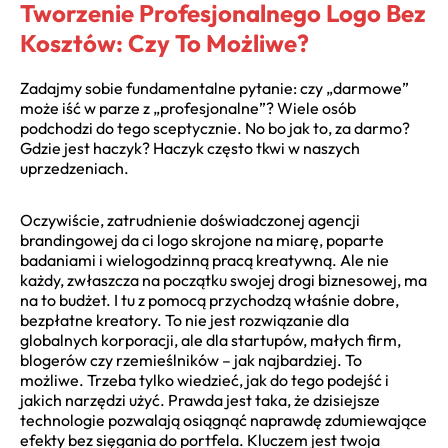
Tworzenie Profesjonalnego Logo Bez
Kosztów: Czy To Możliwe?
Zadajmy sobie fundamentalne pytanie: czy „darmowe”
może iść w parze z „profesjonalne”? Wiele osób
podchodzi do tego sceptycznie. No bo jak to, za darmo?
Gdzie jest haczyk? Haczyk często tkwi w naszych
uprzedzeniach.
Oczywiście, zatrudnienie doświadczonej agencji
brandingowej da ci logo skrojone na miarę, poparte
badaniami i wielogodzinną pracą kreatywną. Ale nie
każdy, zwłaszcza na początku swojej drogi biznesowej, ma
na to budżet. I tu z pomocą przychodzą właśnie dobre,
bezpłatne kreatory. To nie jest rozwiązanie dla
globalnych korporacji, ale dla startupów, małych firm,
blogerów czy rzemieślników – jak najbardziej. To
możliwe. Trzeba tylko wiedzieć, jak do tego podejść i
jakich narzędzi użyć. Prawda jest taka, że dzisiejsze
technologie pozwalają osiągnąć naprawdę zdumiewające
efekty bez sięgania do portfela. Kluczem jest twoja