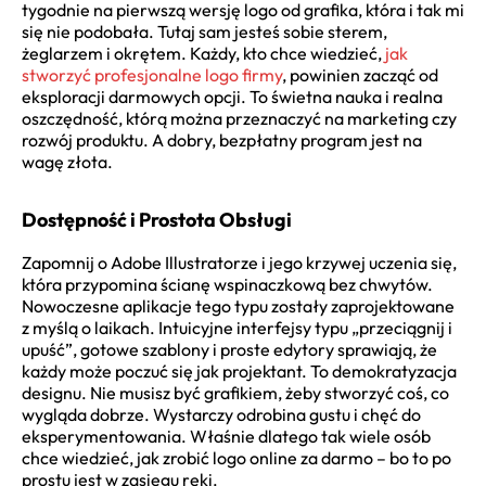
tygodnie na pierwszą wersję logo od grafika, która i tak mi
się nie podobała. Tutaj sam jesteś sobie sterem,
żeglarzem i okrętem. Każdy, kto chce wiedzieć,
jak
stworzyć profesjonalne logo firmy
, powinien zacząć od
eksploracji darmowych opcji. To świetna nauka i realna
oszczędność, którą można przeznaczyć na marketing czy
rozwój produktu. A dobry, bezpłatny program jest na
wagę złota.
Dostępność i Prostota Obsługi
Zapomnij o Adobe Illustratorze i jego krzywej uczenia się,
która przypomina ścianę wspinaczkową bez chwytów.
Nowoczesne aplikacje tego typu zostały zaprojektowane
z myślą o laikach. Intuicyjne interfejsy typu „przeciągnij i
upuść”, gotowe szablony i proste edytory sprawiają, że
każdy może poczuć się jak projektant. To demokratyzacja
designu. Nie musisz być grafikiem, żeby stworzyć coś, co
wygląda dobrze. Wystarczy odrobina gustu i chęć do
eksperymentowania. Właśnie dlatego tak wiele osób
chce wiedzieć, jak zrobić logo online za darmo – bo to po
prostu jest w zasięgu ręki.