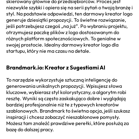
skierowany głównie do przedsiębiorców. Proces jest
niezwykle szybki i opiera się na serii pytań o twoją branżę i
styl. Na podstawie odpowiedzi, ten darmowy kreator logo
generuje dziesiątki propozycji. To świetne rozwiązanie,
jeśli potrzebujesz czegoś „na już”. Po wybraniu projektu,
otrzymujesz paczkę plików z logo dostosowanym do
różnych platform społecznościowych. To genialne w
swojej prostocie. Idealny darmowy kreator logo dla
startupu, który nie ma czasu na detale.
Brandmark.io: Kreator z Sugestiami AI
To narzędzie wykorzystuje sztuczną inteligencję do
generowania unikalnych propozycji. Wpisujesz słowa
kluczowe, wybierasz styl kolorystyczny, a algorytm robi
resztę. Wyniki są często zaskakująco dobre i wyglądają
bardziej profesjonalnie niż te z typowych kreatorów
szablonowych. Brandmark to świetna opcja, jeśli szukasz
inspiracji i chcesz zobaczyć nieszablonowe pomysły.
Możesz tam znaleźć prawdziwe perełki, które posłużą za
bazę do dalszej pracy.