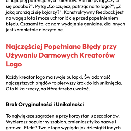
a najlepiej potencjalnych klientów. Ale nie pytaj „Czy ci
się podoba?”. Pytaj „Co czujesz, patrząc na to logo?”, „Z
jaką branżą ci się kojarzy?”. Konstruktywny feedback jest
na wagę złota i może uchronić cię przed popełnieniem
błędu. Czasami to, co nam wydaje się genialne, dla innych
jest kompletnie nieczytelne.
Najczęściej Popełniane Błędy przy
Używaniu Darmowych Kreatorów
Logo
Każdy kreator logo ma swoje pułapki. Świadomość
najczęstszych błędów to pierwszy krok do ich uniknięcia.
Oto kilka rzeczy, na które trzeba uważać.
Brak Oryginalności i Unikalności
To największe zagrożenie przy korzystaniu z szablonów.
Wybierasz popularny szablon, zmieniasz tylko nazwę i
gotowe. Efekt? Twoje logo wygląda jak dziesiątki innych.