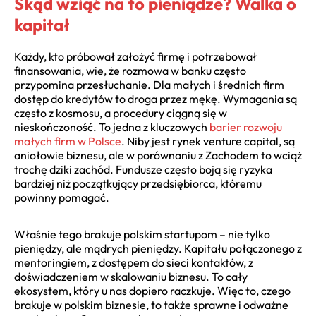
Skąd wziąć na to pieniądze? Walka o
kapitał
Każdy, kto próbował założyć firmę i potrzebował
finansowania, wie, że rozmowa w banku często
przypomina przesłuchanie. Dla małych i średnich firm
dostęp do kredytów to droga przez mękę. Wymagania są
często z kosmosu, a procedury ciągną się w
nieskończoność. To jedna z kluczowych
barier rozwoju
małych firm w Polsce
. Niby jest rynek venture capital, są
aniołowie biznesu, ale w porównaniu z Zachodem to wciąż
trochę dziki zachód. Fundusze często boją się ryzyka
bardziej niż początkujący przedsiębiorca, któremu
powinny pomagać.
Właśnie tego brakuje polskim startupom – nie tylko
pieniędzy, ale mądrych pieniędzy. Kapitału połączonego z
mentoringiem, z dostępem do sieci kontaktów, z
doświadczeniem w skalowaniu biznesu. To cały
ekosystem, który u nas dopiero raczkuje. Więc to, czego
brakuje w polskim biznesie, to także sprawne i odważne