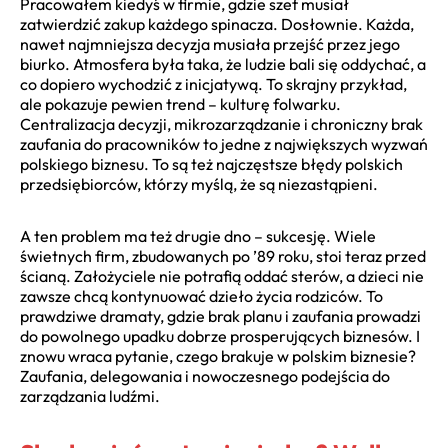
Pracowałem kiedyś w firmie, gdzie szef musiał
zatwierdzić zakup każdego spinacza. Dosłownie. Każda,
nawet najmniejsza decyzja musiała przejść przez jego
biurko. Atmosfera była taka, że ludzie bali się oddychać, a
co dopiero wychodzić z inicjatywą. To skrajny przykład,
ale pokazuje pewien trend – kulturę folwarku.
Centralizacja decyzji, mikrozarządzanie i chroniczny brak
zaufania do pracowników to jedne z największych wyzwań
polskiego biznesu. To są też najczęstsze błędy polskich
przedsiębiorców, którzy myślą, że są niezastąpieni.
A ten problem ma też drugie dno – sukcesję. Wiele
świetnych firm, zbudowanych po ’89 roku, stoi teraz przed
ścianą. Założyciele nie potrafią oddać sterów, a dzieci nie
zawsze chcą kontynuować dzieło życia rodziców. To
prawdziwe dramaty, gdzie brak planu i zaufania prowadzi
do powolnego upadku dobrze prosperujących biznesów. I
znowu wraca pytanie, czego brakuje w polskim biznesie?
Zaufania, delegowania i nowoczesnego podejścia do
zarządzania ludźmi.