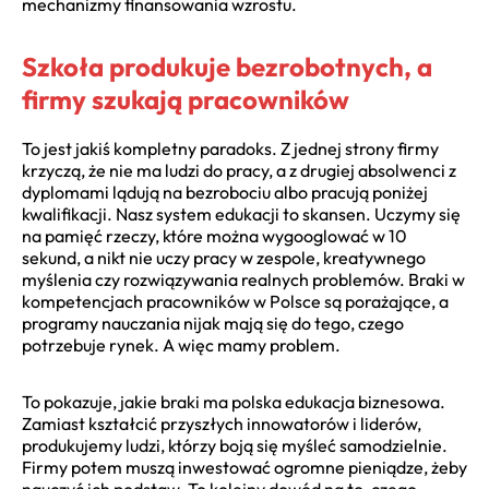
mechanizmy finansowania wzrostu.
Szkoła produkuje bezrobotnych, a
firmy szukają pracowników
To jest jakiś kompletny paradoks. Z jednej strony firmy
krzyczą, że nie ma ludzi do pracy, a z drugiej absolwenci z
dyplomami lądują na bezrobociu albo pracują poniżej
kwalifikacji. Nasz system edukacji to skansen. Uczymy się
na pamięć rzeczy, które można wygooglować w 10
sekund, a nikt nie uczy pracy w zespole, kreatywnego
myślenia czy rozwiązywania realnych problemów. Braki w
kompetencjach pracowników w Polsce są porażające, a
programy nauczania nijak mają się do tego, czego
potrzebuje rynek. A więc mamy problem.
To pokazuje, jakie braki ma polska edukacja biznesowa.
Zamiast kształcić przyszłych innowatorów i liderów,
produkujemy ludzi, którzy boją się myśleć samodzielnie.
Firmy potem muszą inwestować ogromne pieniądze, żeby
nauczyć ich podstaw. To kolejny dowód na to, czego