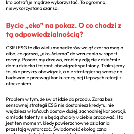
kto potrafi je mądrze wykorzystać. To ogromna,
niewykorzystana szansa.
Bycie „eko” na pokaz. O co chodzi z
tą odpowiedzialnością?
CSR i ESG to dla wielu menedżerów wciąż czarna magia
albo, co gorsza, „eko-ściema” do wrzucenia w raport
roczny. Posadzimy drzewo, zrobimy zdjęcie z dziećmi z
domu dziecka i fajrant, obowiązek spełniony. Traktujemy
to jako przykry obowiązek, a nie strategiczną szansę na
budowanie przewagi konkurencyjnej i lepszych relacji z
otoczeniem.
Problem w tym, że świat idzie do przodu. Zaraz bez
sensownej strategii ESG nie dostaniesz kredytu, nie
wejdziesz w łańcuch dostaw dużej, zachodniej korporacji,
a młode talenty nie będą chciały u ciebie pracować. I to
jest ten moment, kiedy powierzchowne działania
przestają wystarczać. Świadomość ekologiczna i