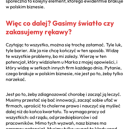
społeczna to kolejny element, którego ewidentnie brakuje
w polskim biznesie.
Więc co dalej? Gasimy światło czy
zakasujemy rękawy?
Czytając to wszystko, można się trochę załamać. Tyle luk,
tyle barier. Ale ja nie chcę kończyć w ten sposób. Widzę
te wszystkie problemy, bo mi zależy. Wierzę w ten
potencjał, który widziałem u Marka z mojej opowieści, i
który widzę w setkach innych firm każdego dnia. Pytanie,
czego brakuje w polskim biznesie, nie jest po to, żeby tylko
narzekać.
Jest po to, żeby zdiagnozować chorobę i zacząć ją leczyć.
Musimy przestać się bać innowacji, zacząć sobie ufać w
firmach, uprościć to cholerne prawo i nauczyć się myśleć
dalej niż do końca kwartału. To wymaga pracy od
wszystkich: od rządu, od przedsiębiorców i od
pracowników. Mimo tych wyzwań, nasz biznes ma
ogromny potencjał. Musimy tylko usunąć te kłody spod