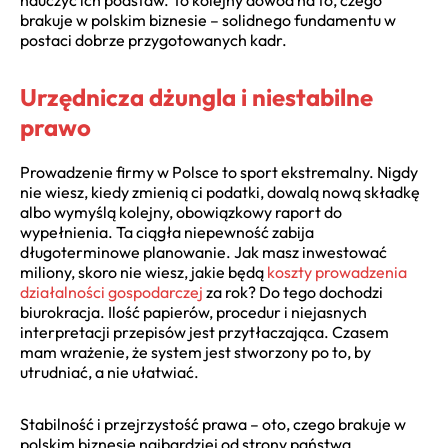
brakuje w polskim biznesie – solidnego fundamentu w
postaci dobrze przygotowanych kadr.
Urzędnicza dżungla i niestabilne
prawo
Prowadzenie firmy w Polsce to sport ekstremalny. Nigdy
nie wiesz, kiedy zmienią ci podatki, dowalą nową składkę
albo wymyślą kolejny, obowiązkowy raport do
wypełnienia. Ta ciągła niepewność zabija
długoterminowe planowanie. Jak masz inwestować
miliony, skoro nie wiesz, jakie będą
koszty prowadzenia
działalności gospodarczej
za rok? Do tego dochodzi
biurokracja. Ilość papierów, procedur i niejasnych
interpretacji przepisów jest przytłaczająca. Czasem
mam wrażenie, że system jest stworzony po to, by
utrudniać, a nie ułatwiać.
Stabilność i przejrzystość prawa – oto, czego brakuje w
polskim biznesie najbardziej od strony państwa.