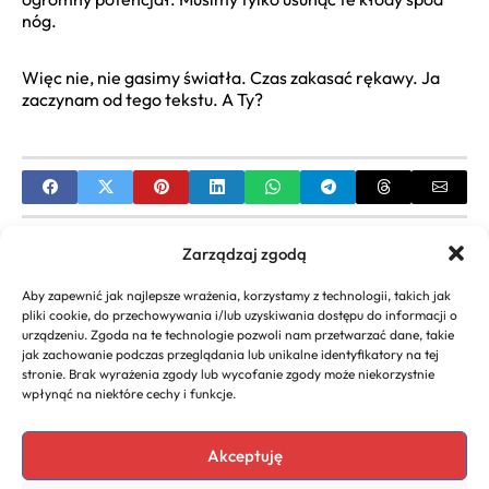
nóg.
Więc nie, nie gasimy światła. Czas zakasać rękawy. Ja
zaczynam od tego tekstu. A Ty?
PREVIOUS
Zarządzaj zgodą
Najniższy ZUS 2024: Ulgi, Warunki i Optymalizacja
Aby zapewnić jak najlepsze wrażenia, korzystamy z technologii, takich jak
Składek
pliki cookie, do przechowywania i/lub uzyskiwania dostępu do informacji o
urządzeniu. Zgoda na te technologie pozwoli nam przetwarzać dane, takie
NEXT
jak zachowanie podczas przeglądania lub unikalne identyfikatory na tej
stronie. Brak wyrażenia zgody lub wycofanie zgody może niekorzystnie
Jaki Kod ZUS Emeryt Przedsiębiorca Powinien
wpłynąć na niektóre cechy i funkcje.
Stosować? Kompleksowy Przewodnik
Akceptuję